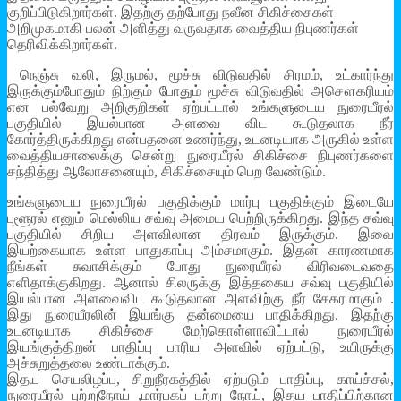
குறிப்பிடுகிறார்கள். இதற்கு தற்போது நவீன சிகிச்சைகள்
அறிமுகமாகி பலன் அளித்து வருவதாக வைத்திய நிபுணர்கள்
தெரிவிக்கிறார்கள்.
நெஞ்சு வலி, இருமல், மூச்சு விடுவதில் சிரமம், உட்கார்ந்து
இருக்கும்போதும் நிற்கும் போதும் மூச்சு விடுவதில் அசௌகரியம்
என பல்வேறு அறிகுறிகள் ஏற்பட்டால் உங்களுடைய நுரையீரல்
பகுதியில் இயல்பான அளவை விட கூடுதலாக நீர்
கோர்த்திருக்கிறது என்பதனை உணர்ந்து, உடனடியாக அருகில் உள்ள
வைத்தியசாலைக்கு சென்று நுரையீரல் சிகிச்சை நிபுணர்களை
சந்தித்து ஆலோசனையும், சிகிச்சையும் பெற வேண்டும்.
உங்களுடைய நுரையீரல் பகுதிக்கும் மார்பு பகுதிக்கும் இடையே
புளூரல் எனும் மெல்லிய சவ்வு அமைய பெற்றிருக்கிறது. இந்த சவ்வு
பகுதியில் சிறிய அளவிலான திரவம் இருக்கும். இவை
இயற்கையாக உள்ள பாதுகாப்பு அம்சமாகும். இதன் காரணமாக
நீங்கள் சுவாசிக்கும் போது நுரையீரல் விரிவடைவதை
எளிதாக்குகிறது. ஆனால் சிலருக்கு இத்தகைய சவ்வு பகுதியில்
இயல்பான அளவைவிட கூடுதலான அளவிற்கு நீர் சேகரமாகும் .
இது நுரையீரலின் இயங்கு தன்மையை பாதிக்கிறது. இதற்கு
உடனடியாக சிகிச்சை மேற்கொள்ளாவிட்டால் நுரையீரல்
இயங்குத்திறன் பாதிப்பு பாரிய அளவில் ஏற்பட்டு, உயிருக்கு
அச்சுறுத்தலை உண்டாக்கும்.
இதய செயலிழப்பு, சிறுநீரகத்தில் ஏற்படும் பாதிப்பு, காய்ச்சல்,
நுரையீரல் புற்றுநோய் ,மார்பகப் புற்று நோய், இதய பாதிப்பிற்கான