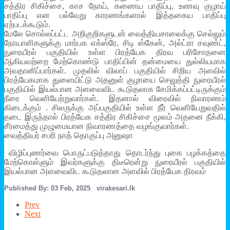
சத்திர சிகிச்சை, காச நோய், கணைய பாதிப்பு, உணவு குழாய்
பாதிப்பு என பல்வேறு காரணங்களால் இத்தகைய பாதிப்பு
ஏற்படக்கூடும்.
மேலே சொல்லப்பட்ட அறிகுறிகளுடன் வைத்தியசாலைக்கு செல்லும்
நோயாளிகளுக்கு மார்பக எக்ஸ்ரே, சிடி ஸ்கேன், அல்ட்ரா சவுண்ட்,
நுரையீரல் பகுதியில் உள்ள பிரத்யேக திரவ பரிசோதனை
ஆகியவற்றை மேற்கொண்டு பாதிப்பின் தன்மையை துல்லியமாக
அவதானிப்பார்கள். முதலில் விலாப் பகுதியில் சிறிய அளவில்
பிரத்யேகமாக துளையிட்டு அதனுள் குழாயை செலுத்தி நுரையீரல்
பகுதியில் இயல்பான அளவைவிட கூடுதலாக சேமிக்கப்பட்டிருக்கும்
நீரை வெளியேற்றுவார்கள். இதனால் விரைவில் நிவாரணம்
கிடைக்கும் . சிலருக்கு அப்பகுதியில் உள்ள நீர் வெளியேறுவதில்
தடை இருந்தால் பிரத்யேக சத்திர சிகிச்சை மூலம் அதனை நீக்கி,
சீரமைத்து முழுமையான நிவாரணத்தை வழங்குவார்கள்.
வைத்தியர் சபரி நாத் தொகுப்பு அனுஷா
விழிப்புணர்வை பொருட்படுத்தாது தொடர்ந்து புகை பழக்கத்தை
மேற்கொள்ளும் இவர்களுக்கு திடீரென்று நுரையீரல் பகுதியில்
இயல்பான அளவைவிட கூடுதலான அளவில் பிரத்யேக திரவம்
Published By: 03 Feb, 2025 virakesari.lk
Prev
Next