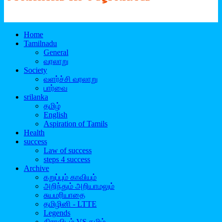
Home
Tamilnadu
General
வரலாறு
Society
வளர்ச்சி வரலாறு
பார்வை
srilanka
தமிழ்
English
Aspiration of Tamils
Health
success
Law of success
steps 4 success
Archive
கறுப்பும் காவியும்
அறிந்தும் அறியாமலும்
சுயமரியாதை
தமிழினி - LTTE
Legends
திராவிடம் VS தமிழ்