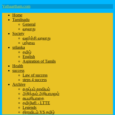
Yathaartham.com
Home
Tamilnadu
General
வரலாறு
Society
வளர்ச்சி வரலாறு
பார்வை
srilanka
தமிழ்
English
Aspiration of Tamils
Health
success
Law of success
steps 4 success
Archive
கறுப்பும் காவியும்
அறிந்தும் அறியாமலும்
சுயமரியாதை
தமிழினி - LTTE
Legends
திராவிடம் VS தமிழ்