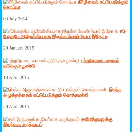
நீரி­ழி­வைக் ­கட்­டுப்­ப­டுத்தும்
கொய்யா
03 July 2014
எப்­
போ­துமே ஆரோக்­கி­யமாக இருக்க வேண்­டுமா? இதோ த
29 January 2015
புற்றுநோயை வராமல்
தடுக்கும் பூண்டு
13 April 2015
இரத்த
அழுத்தத்தைக் கட்டுப்படுத்தும் கொத்தமல்லி
20 April 2015
சளி இருமலுக்கு
இயற்கை மருத்துவம்