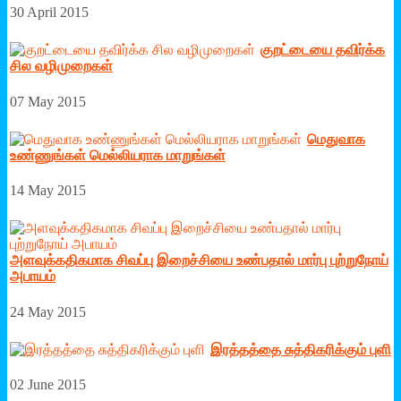
30 April 2015
குறட்டையை தவிர்க்க
சில வழிமுறைகள்
07 May 2015
மெதுவாக
உண்ணுங்கள் மெல்லியராக மாறுங்கள்
14 May 2015
அளவுக்கதிகமாக சிவப்பு இறைச்சியை உண்பதால் மார்பு புற்றுநோய்
அபாயம்
24 May 2015
இரத்­தத்தை சுத்­தி­க­ரிக்கும் புளி
02 June 2015