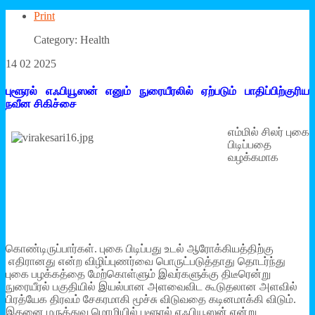
Print
Category: Health
14 02 2025
புளூரல் எஃபியூஸன் எனும் நுரையீரலில் ஏற்படும் பாதிப்பிற்குரிய
நவீன சிகிச்சை
எம்மில் சிலர் புகை
பிடிப்பதை
வழக்கமாக
கொண்டிருப்பார்கள். புகை பிடிப்பது உடல் ஆரோக்கியத்திற்கு
எதிரானது என்ற விழிப்புணர்வை பொருட்படுத்தாது தொடர்ந்து
புகை பழக்கத்தை மேற்கொள்ளும் இவர்களுக்கு திடீரென்று
நுரையீரல் பகுதியில் இயல்பான அளவைவிட கூடுதலான அளவில்
பிரத்யேக திரவம் சேகரமாகி மூச்சு விடுவதை கடினமாக்கி விடும்.
இதனை மருத்துவ மொழியில் புளூரல் எஃபியூஸன் என்று