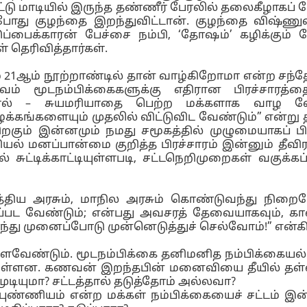
 மாடியில் இருந்த தண்ணீர் பேரலில் தலைகீழாகப் போட
டபோது குழந்தை இறந்துவிட்டான். குழந்தை விஷ்ணுவ
குடுப்பைக்காரன் பேச்சை நம்பி, ‘தோஷம்’ கழிக்க
் தெரிவித்தார்கள்.
ம் 21ஆம் நூற்றாண்டில் தான் வாழ்கிறோமா என்ற சந்
ம் மூடநம்பிக்கைகளுக்கு எதிரான பிரச்சாரத
ானால் – சுயமரியாதை பெற்ற மக்களாக வாழ வே
்கங்களையும் முதலில் விட்டுவிட வேண்டும்” என்று த
றகும் இன்னமும் நமது சமூகத்தில் முழுமையாகப் ப
றிவியல் மனப்பான்மை குறித்த பிரச்சாரம் இன்னும்
ல் சுட்டிக்காட்டியுள்ளபடி, சட்டநெறிமுறைகள் வகுக
 மத்திய அரசும், மாநில அரசும் கொண்டுவந்து நிற
்கப்பட வேண்டும்; என்பது அவசரத் தேவையாகவும், கால
 முனைப்போடு முன்னெடுத்துச் செல்வோம்!” என்கிறார
வேண்டும். மூடநம்பிக்கை தனிமனித நம்பிக்கையல்ல.
்பட்டுள்ளன. கணவன் இறந்தபின் மனைவியை தீயில் 
ுடியுமா? சட்டத்தால் தடுத்தோம் அல்லவா?
ுண்ணியம் என்ற மக்கள் நம்பிக்கையைச் சட்டம் இன்ற