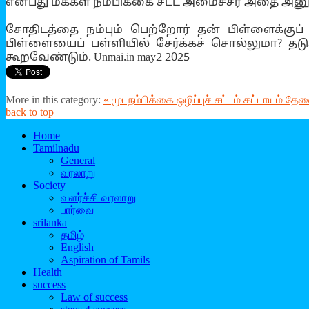
என்பது மக்கள் நம்பிக்கை சட்ட அமைச்சர் அதை அனும
சோதிடத்தை நம்பும் பெற்றோர் தன் பிள்ளைக்குப்
பிள்ளையைப் பள்ளியில் சேர்க்கச் சொல்லுமா? தடு
கூறவேண்டும். Unmai.in may2 2025
More in this category:
« மூடநம்பிக்கை ஒழிப்புச் சட்டம் கட்டாயம் தே
back to top
Home
Tamilnadu
General
வரலாறு
Society
வளர்ச்சி வரலாறு
பார்வை
srilanka
தமிழ்
English
Aspiration of Tamils
Health
success
Law of success