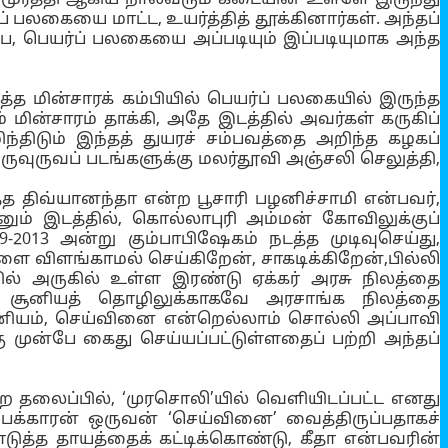
 பலகையை மாட்ட, உயர்த்தித் தூக்கினார்கள். அந்தப்
ப, பெயர்ப் பலகையை அப்படியும் இப்படியுமாக அந்த
 மின்சாரக் கம்பியில் பெயர்ப் பலகையில் இருந்த
 மின்சாரம் தாக்கி, அதே இடத்தில் அவர்கள் கருகிப்
ந்திடும் இந்தத் துயரச் சம்பவத்தை அறிந்த கழகப்
ிருவுருவப் படங்களுக்கு மலர்தூவி அஞ்சலி செலுத்தி,
்த திவ்யானந்தா என்ற பூசாரி பழனிச்சாமி என்பவர்,
ும் இடத்தில், கொல்லாபுரி அம்மன் கோவிலுக்குப்
-2013 அன்று கும்பாபிஷேகம் நடத்த முடிவுசெய்து,
்களை விளங்காமல் செய்கிறேன், சாகடிக்கிறேன்,பில்லி
ில் அருகில் உள்ள இரண்டு ஏக்கர் அரசு நிலத்தை
்லி சூனியத் தொழிலுக்காகவே அரசாங்க நிலத்தை
 சூனியம், செய்வினை என்றெல்லாம் சொல்லி அப்பாவி
ு முன்பே கைது செய்யப்பட்டுள்ளதைப் பற்றி அந்தப்
்ற தலைப்பில், ‘முரசொலி’யில் வெளியிடப்பட்ட எனது
ப்பைக்காரன் ஒருவன் ‘செய்வினை’ வைத்திருப்பதாகச்
ுத்த தாயத்தைக் கட்டிக்கொண்டு, கீதா என்பவரின்