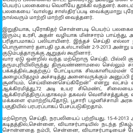
பெயர்ப் பலகையை வெளியே தூக்கி வந்தனர். கடையின் 
பலகையை ‘வாஸ்து சாஸ்திர’ப்படி வைக்குமாறு புரோ
நால்வரும் மாற்றி மாற்றி வைத்தனர்.
இறுதியாக, புரோகிதர் சொன்னபடி பெயர்ப் பலகையை
இரும்பு உரசி, அதன் வழியாக மின்சாரம் பாய்ந்து, 
பரிதாபமாகப் பலியாயினர். இந்தச் செய்தி எல்லா 
பொருளாளர் தளபதி மு.க.ஸ்டாலின் 2-9-2013 அன்று மி
குடும்பத்தாருக்கு ஆறுதல் கூறினார்.
வார ஏடு ஒன்றில் வந்த மற்றொரு செய்தி. பில்லி ச
தருமபுரியிலிருந்து திருவண்ணாமலை செல்லும் சா
பக்கத்தில்,அதற்குப் போட்டியாக சிவகாளியம்மன் 
அழைப்பிதழும் அச்சடித்து அனைவருக்கும் அனுப்பி இர
சூனியம், செய்வினைசெய்கிறேன்” என்று லட்சம் 
ஆக்கிரமித்து,72 அடி உயர சிமெண்ட் சிலையைச
ஆக்கிரமித்திருப்பதாகவும் தகவல் வெளிச்சத்துக்
மக்களை ஏமாற்றியதோடு, பூசாரி பழனிச்சாமி அரசு ந
பகுதியில் பரபரப்பாகப் பேசப்படுகிறதாம்.
மற்றொரு செய்தி, நரபலியைப் பற்றியது. 15-4-2013
கடிதத்தில்,சென்னை, வியாசர்பாடியில் நடந்த நிகழ
சொன்னதை நம்பி, சென்னை, வியாசர்பாடியைச் சேர்