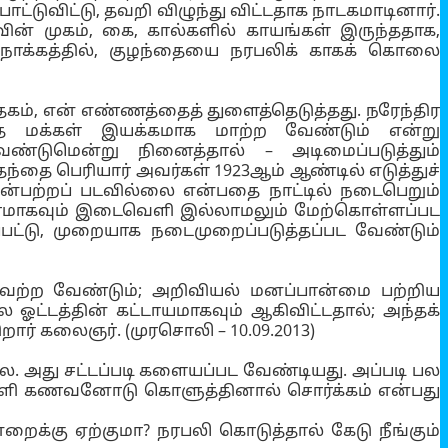
்டுவிட்டு, தவறி விழுந்து விட்டதாக நாடகமாடினார்.
ின் முகம், கை, கால்களில் காயங்கள் இருந்ததாக,
ும் நோக்கத்தில், குழந்தையை நரபலிக் காகக் கொலை
தேகம், என் எண்ணத்தைத் துளைத்தெடுத்தது. நரேந்திர
்தை மக்கள் இயக்கமாக மாற்ற வேண்டும் என்று
ண்டுமென்று நினைத்தால் – அடிமைப்படுத்தும்
ந்தை பெரியார் அவர்கள் 1923ஆம் ஆண்டில் எடுத்துச்
ின்பற்றப் படவில்லை என்பதை நாட்டில் நடைபெறும்
 தீவிரமாகவும் இடைவெளி இல்லாமலும் மேற்கொள்ளப்பட
்கப்பட்டு, முறையாக நடைமுறைப்படுத்தப்பட வேண்டும்
ைவேற்ற வேண்டும்; அறிவியல் மனப்பான்மை பற்றிய
 ஓட்டத்தின் கட்டாயமாகவும் ஆகிவிட்டதால்; அந்தக்
் கலைஞர். (முரசொலி – 10.09.2013)
 அது சட்டப்படி களையப்பட வேண்டியது. அப்படி பல
தள்ளி கணவனோடு கொளுத்தினால் சொர்க்கம் என்பது
ைக்கு ஏற்குமா? நரபலி கொடுத்தால் கேடு நீங்கும்