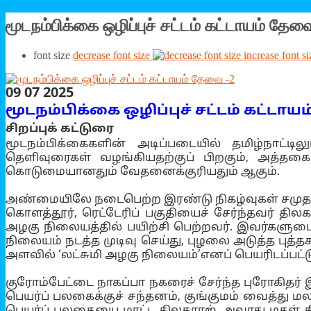
மூடநம்பிக்கை ஒழிப்புச் சட்டம் கட்டாயம் தேவ
font size
decrease font size
increase font si
09 07 2025
மூடநம்பிக்கை ஒழிப்புச் சட்டம் கட்ட
சிறப்புக் கட்டுரை
மூடநம்பிக்கைகளின் அடிப்படையில் தமிழ்நாட்ட
தெளிவுரைகள் வழங்கியதற்குப் பிறகும், அத்தக
கொடுமையானதும் வேதனைக்குரியதும் ஆகும்.
அண்மையிலே நடைபெற்ற இரண்டு நிகழ்வுகள் சமுதா
கொளத்தூர், ரெட்டேரிப் பகுதியைச் சேர்ந்தவர் 
அழகு நிலையத்தில் பயிற்சி பெற்றவர். இவர்களுட
நிலையம் நடத்த முடிவு செய்து, புழலை அடுத்த புத்த
அளவில் ‘லட்சுமி அழகு நிலையம்’எனப் பெயரிடப்பட்டு
குரோம்பேட்டை நாகப்பா நகரைச் சேர்ந்த புரோகிதர்
பெயர்ப் பலகைக்குச் சந்தனம், குங்குமம் வைத்து மலர
பெயர்ப் பலகையை மாட்ட திலகராஜ், அவரது மகள் சின