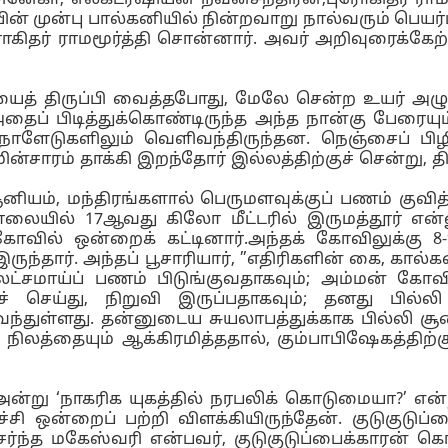
முன்பு பால்கனியில் நின்றவாறு நால்வரும் பெயர்ப்
கிதர் ராமமூர்த்தி சொன்னார். அவர் அறிவுரைக்கேற்
த் திருப்பி வைத்தபோது, மேலே சென்ற உயர் அழுத்த
அதைப் பிடித்துக்கொண்டிருந்த அந்த நான்கு பேரையும்
நாளேடுகளிலும் வெளிவந்திருந்தன. நெஞ்சைப் பிழி
ன்சாரம் தாக்கி இறந்தோர் இல்லத்திற்குச் சென்று, த
ூனியம், மந்திரங்களால் பெருமளவுக்குப் பணம் குவித
லையில் 17ஆவது கிலோ மீட்டரில் இருமத்தூர் என்ன
கோவில் ஒன்றைக் கட்டினார்.அந்தக் கோவிலுக்கு 8-9
ுந்தார். அந்தப் பூசாரியார், ”எதிரிகளின் கை, கால
லட்சமாய்ப் பணம் பிடுங்குவதாகவும்; அம்மன் கோவ
் செய்து, நிறுவி இருப்பதாகவும்; தனது பில
கு வந்துள்ளது. தன்னுடைய சுயலாபத்துக்காக பில்லி
ிலத்தையும் ஆக்கிரமித்ததால், கும்பாபிஷேகத்திற்க
 அன்று ‘நாகரிக யுகத்தில் நரபலிக் கொடுமையா?’ என
்ச்சி ஒன்றைப் பற்றி விளக்கியிருந்தேன். குடுகுடு
ந்த மகேஸ்வரி என்பவர், குடுகுடுப்பைக்காரன் கொட