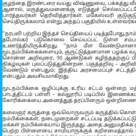
குழந்தை இரண்டரை வயது விஷ்ணுவை, பக்கத்து வீட்டு
ஆனால், மருத்துவமனைக்கு எடுத்துச் செல்லப்பட்
பார்த்தவர்கள் தெரிவித்தார்கள். மகேஸ்வரி குடு
செய்திருக்கலாம் என்று அந்தப் பகுதியில் உள்ளவர்கள
‘‘நரபலி பற்றிய இந்தச் செய்தியைப் படித்தபோது,நா
தபோல்கர் படுகொலை செய்யப்பட் டுள்ள சம்பவ
உணர்த்தியிருக்கிறது. ‘‘நாம் மீள வேண்டும
மூடநம்பிக்கைகளையும், குருட்டுத்தனமான பழக்க வழக
சொன்ன அறிவுரை, 90 ஆண்டுகள் கழிந்ததற்குப் பி
நிகழ்வுகள் புலப்படுத்துகின்றன. பகுத்தறிவு – அ
வேண்டும் என்பதும்; இந்திய அரசமைப்புச் சட்டத்தி
என்பதும் அவசியமாகிறது.
மூடநம்பிக்கை ஒழிப்புக்கு உரிய சட்டம் ஒன்றை
பாடத்திட்டம் பள்ளி – கல்லூரிப் படிப்பில் இணைக
கோரிக்கையை அனைத்துத் தரப்பினரும் ஒன்றிணைந்து
கலைஞர் கருத்தை ஒவ்வொருவரும் கருத்தில் கொள்ள
நம்பிக்கைகள், நடைமுறைகள் சட்டப்படி தடுக்கப
மக்கள் நம்பிக்கையாய் இருந்தது. அதை அனுமதிக்க ம
பெற்ற பிள்ளையை சாமியாருக்குக் கறிசமைத்தால் ப