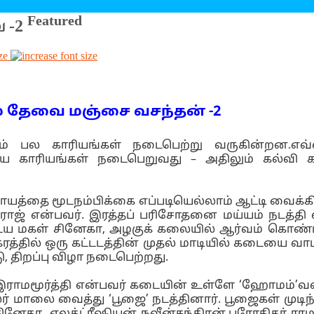
Featured
ை -2
ze
ாயம் தேவை மஞ்சை வசந்தன் -2
ிலும் பல காரியங்கள் நடைபெற்று வருகின்றன.எவ
ைய காரியங்கள் நடைபெறுவது – அதிலும் கல்வி 
யத்தை மூடநம்பிக்கை எப்படியெல்லாம் ஆட்டி வைக்
திலகராஜ் என்பவர். இரத்தப் பரிசோதனை மய்யம் நடத
ைய மகள் சினேகா, அழகுக் கலையில் ஆர்வம் கொண்டவர
கரத்தில் ஒரு கட்டடத்தின் முதல் மாடியில் கடையை வ
, திறப்பு விழா நடைபெற்றது.
 இராமமூர்த்தி என்பவர் கடையின் உள்ளே ‘ஹோமம்’வளர்
் மாலை வைத்து ‘பூஜை’ நடத்தினார். பூஜைகள் முடிந்த
ேகா, எலக்ட்ரீஷியன் நவீன்சந்திரன்,புரோகிதர் ரா