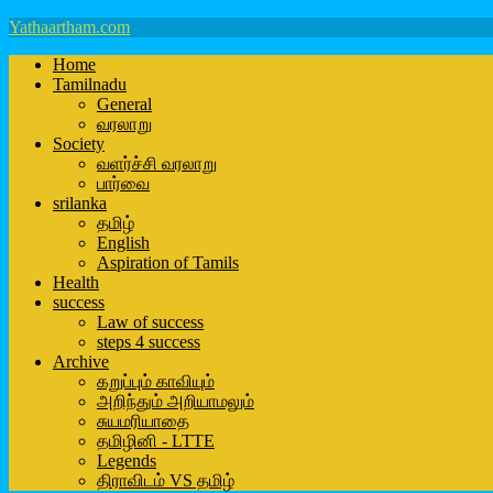
Yathaartham.com
Home
Tamilnadu
General
வரலாறு
Society
வளர்ச்சி வரலாறு
பார்வை
srilanka
தமிழ்
English
Aspiration of Tamils
Health
success
Law of success
steps 4 success
Archive
கறுப்பும் காவியும்
அறிந்தும் அறியாமலும்
சுயமரியாதை
தமிழினி - LTTE
Legends
திராவிடம் VS தமிழ்