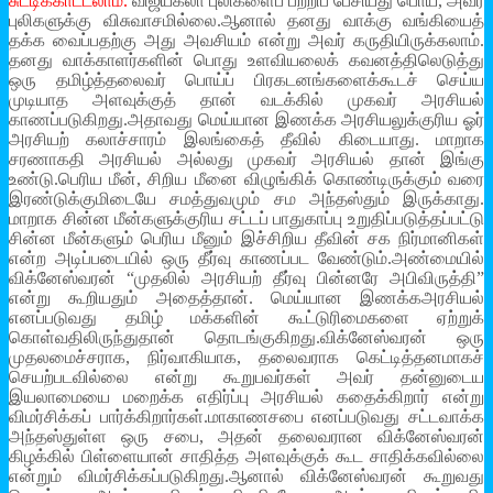
சுட்டிக்காட்டலாம்.
விஜயகலா புலிகளைப் பற்றிப் பேசியது பொய், அவர்
புலிகளுக்கு விசுவாசமில்லை.ஆனால் தனது வாக்கு வங்கியைத்
தக்க வைப்பதற்கு அது அவசியம் என்று அவர் கருதியிருக்கலாம்.
தனது வாக்காளர்களின் பொது உளவியலைக் கவனத்திலெடுத்து
ஒரு தமிழ்த்தலைவர் பொய்ப் பிரகடனங்களைக்கூடச் செய்ய
முடியாத அளவுக்குத் தான் வடக்கில் முகவர் அரசியல்
காணப்படுகிறது.அதாவது மெய்யான இணக்க அரசியலுக்குரிய ஓர்
அரசியற் கலாச்சாரம் இலங்கைத் தீவில் கிடையாது. மாறாக
சரணாகதி அரசியல் அல்லது முகவர் அரசியல் தான் இங்கு
உண்டு.பெரிய மீன், சிறிய மீனை விழுங்கிக் கொண்டிருக்கும் வரை
இரண்டுக்குமிடையே சமத்துவமும் சம அந்தஸ்தும் இருக்காது.
மாறாக சின்ன மீன்களுக்குரிய சட்டப் பாதுகாப்பு உறுதிப்படுத்தப்பட்டு
சின்ன மீன்களும் பெரிய மீனும் இச்சிறிய தீவின் சக நிர்மானிகள்
என்ற அடிப்படையில் ஒரு தீர்வு காணப்பட வேண்டும்.அண்மையில்
விக்னேஸ்வரன் “முதலில் அரசியற் தீர்வு பின்னரே அபிவிருத்தி”
என்று கூறியதும் அதைத்தான். மெய்யான இணக்கஅரசியல்
எனப்படுவது தமிழ் மக்களின் கூட்டுரிமைகளை ஏற்றுக்
கொள்வதிலிருந்துதான் தொடங்குகிறது.விக்னேஸ்வரன் ஒரு
முதலமைச்சராக, நிர்வாகியாக, தலைவராக கெட்டித்தனமாகச்
செயற்படவில்லை என்று கூறுபவர்கள் அவர் தன்னுடைய
இயலாமையை மறைக்க எதிர்ப்பு அரசியல் கதைக்கிறார் என்று
விமர்சிக்கப் பார்க்கிறார்கள்.மாகாணசபை எனப்படுவது சட்டவாக்க
அந்தஸ்துள்ள ஒரு சபை, அதன் தலைவரான விக்னேஸ்வரன்
கிழக்கில் பிள்ளையான் சாதித்த அளவுக்குக் கூட சாதிக்கவில்லை
என்றும் விமர்சிக்கப்படுகிறது.ஆனால் விக்னேஸ்வரன் கூறுவது