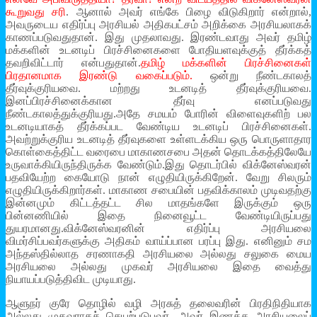
கூறுவது சரி
. ஆனால் அவர் எங்கே பிழை விடுகிறார் என்றால்,
அவருடைய எதிர்ப்பு அரசியல் அதிகபட்சம் அறிக்கை அரசியலாகக்
காணப்படுவதுதான். இது முதலாவது. இரண்டவாது அவர் தமிழ்
மக்களின் உடனடிப் பிரச்சினைகளை போதியளவுக்குத் தீர்க்கத்
தவறிவிட்டார் என்பதுதான்.
தமிழ் மக்களின் பிரச்சினைகள்
பிரதானமாக இரண்டு வகைப்படும்.
ஒன்று நீண்டகாலத்
தீர்வுக்குரியவை. மற்றது உடனடித் தீர்வுக்குரியவை.
இனப்பிரச்சினைக்கான தீர்வு எனப்படுவது
நீண்டகாலத்துக்குரியது.அதே சமயம் போரின் விளைவுகளிற் பல
உடனடியாகத் தீர்க்கப்பட வேண்டிய உடனடிப் பிரச்சினைகள்.
அவற்றுக்குரிய உடனடித் தீர்வுகளை உள்ளடக்கிய ஒரு பொருளாதார
கொள்கைத்திட்ட வரைபை மாகாணசபை அதன் தொடக்கத்திலேயே
உருவாக்கியிருந்திருக்க வேண்டும்.இது தொடர்பில் விக்னேஸ்வரன்
பதவியேற்ற கையோடு நான் எழுதியிருக்கிறேன். வேறு சிலரும்
எழுதியிருக்கிறார்கள். மாகாண சபையின் பதவிக்காலம் முடிவதற்கு
இன்னமும் கிட்டத்தட்ட சில மாதங்களே இருக்கும் ஒரு
பின்னணியில் இதை நினைவூட்ட வேண்டியிருப்பது
துயரமானது.விக்னேஸ்வரனின் எதிர்ப்பு அரசியலை
விமர்சிப்பவர்களுக்கு அதிகம் வாய்ப்பான பரப்பு இது. எனினும் சம
அந்தஸ்தில்லாத சரணாகதி அரசியலை அல்லது சலுகை மைய
அரசியலை அல்லது முகவர் அரசியலை இதை வைத்து
நியாயப்படுத்திவிட முடியாது.
ஆளுநர் குரே தொழில் வழி அரசுத் தலைவரின் பிரதிநிதியாக
அல்லது முகவராகச் செயற்படுபவர். அவர் இணக்க அரசியலைப்