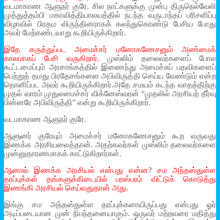
வடமாகாண ஆளுநர் குரே. சில நாட்களுக்கு முன்பு திருநெல்வேலி
முத்துத்தம்பி மகாவித்தியாலயத்தில் நடந்த வருடாந்தப் பரிசளிப்பு
விழாவில் பிரதம விருந்தினராகக் கலந்துகொண்டு பேசிய போது
அவர் மேற்கண்டவாறு கூறியிருக்கிறார்.
இதே கருத்துப்பட அமைச்சர் மனோகணேசனும் அண்மைக்
காலமாகப் பேசி வருகிறார்.
முஸ்லிம் தலைவர்களைப் போல
கூட்டமைப்பும் அரசாங்கத்தில் இணைந்து அமைச்சுப் பதவிகளைப்
பெற்றுத் தமது பிரதேசங்களை அபிவிருத்தி செய்ய வேண்டும் என்ற
தொனிப்பட அவர் கூறியிருக்கிறார்.அதே சமயம் கடந்த வாதத்திற்கு
முதல் வாரம் முதுலமைச்சர் விக்னேஸ்வரன் “முதலில் அரசியற் தீர்வு
பின்னரே அபிவிருத்தி” என்று கூறியிருக்கிறார்.
வடமாகாண ஆளுநர் குரே.
ஆளுனர் குரேயும் அமைச்சர் மனோகணேசனும் கூற வருவது
இணக்க அரசியலைத்தான். அதற்கவர்கள் முஸ்லிம் தலைவர்களை
முன்னுதாரணமாகக் காட்டுகிறார்கள்.
ஆனால் இணக்க அரசியல் என்பது என்ன? சம அந்தஸ்துள்ள
தரப்புக்கள் தங்களுக்கிடையில் பரஸ்பரம் விட்டுக் கொடுத்து
இணங்கி அரசியல் செய்வதுதான் அது.
இங்கு சம அந்தஸ்துள்ள தரப்புக்களாயிருப்பது என்பது ஓர்
அடிப்படையான முன் நிபந்தனையாகும். ஒருவர் மற்றவரை மதித்து