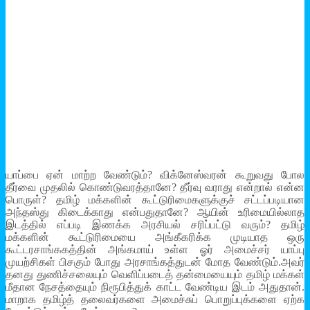
யாப்பை ஏன் மாற்ற வேண்டும்? விக்னேஸ்வரன் கூறுவது போல
தீர்வை முதலில் கொண்டுவரத்தானே? தீர்வு வராது என்றால் என்ன
பொருள்? தமிழ் மக்களின் கூட்டுரிமைகளுக்குச் சட்டப்படியான
அந்தஸ்து கிடைக்காது என்பதுதானே? ஆயின் உரிமையில்லாத
இடத்தில் எப்படி இணக்க அரசியல் சரிப்பட்டு வரும்? தமிழ்
மக்களின் கூட்டுரிமையை அங்கீகரிக்க முடியாத ஒரு
கூட்டரசாங்ககத்தின் அங்கமாய் உள்ள ஓர் அமைச்சர் யாப்பு
முயற்சிகள் பிசகும் போது அரசாங்கத்துடன் மோத வேண்டும்.அவர்
தனது துணிச்சலையும் வெளிப்படைத் தன்மையையும் தமிழ் மக்கள்
மீதான நேசத்தையும் நிரூபித்துக் காட்ட வேண்டிய இடம் அதுதான்.
மாறாக தமிழ்த் தலைவர்களை அமைச்சுப் பொறுப்புக்களை ஏற்க