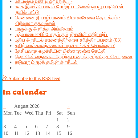
கேட்டிலும் உண்டு ஓர் உறுதி ! -
உலக இலக்கியமாகப் போற்றப்பட வேண்;டியது பாரதியின்
குயில் பாட்டு
சென்னை டூ யாழ்ப்பாணம் விமானசேவை தொடக்கம் :
விரிவான தகவல்கள்
யாருக்கு அளித்த அங்கீகாரம்
புஷ்வாணமாகிப்போகும் தமிழர்களின் எதிர்பார்ப்பு
புதிய அரசியல் சாசனத்திற்கான சரித்திர பயணம் (03)
தமிழ் வாக்காளர்களைஎப்படிவிளங்கிக் கொள்வது?
தேசியவாத எழுச்சியின் பின்னாலுள்ள செய்தி
நிஷாவின் வருகை... தேய்ந்து மறைந்த சர்வதேச விசாரணை
தடுமாறும் ஈழத் தமிழர் அரசியல்
Subscribe to this RSS feed
In
calender
«
August 2026
»
Mon
Tue
Wed
Thu
Fri
Sat
Sun
1
2
3
4
5
6
7
8
9
10
11
12
13
14
15
16