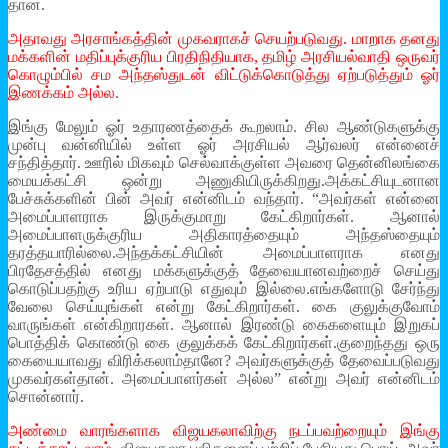
தான்.
அதாவது அரசாங்கத்தின் முகவராகச் செயற்படுவது. மாறாக தனது
மக்களின் மதிப்புக்குரிய பிரதிநிதியாக, தமிழ் அரசியல்வாதி ஒருவர்
கொழும்பில் சம அந்தஸ்துடன் விட்டுக்கொடுத்து ஏற்படுத்தும் ஓர்
இணக்கம் அல்ல
.
இங்கு மேலும் ஓர் உதாரணத்தைக் கூறலாம். சில ஆண்டுகளுக்கு
முன்பு வன்னியில் உள்ள ஓர் அரசியல் ஆர்வலர் என்னைச்
சந்தித்தார். ஊரில் மிகவும் செல்வாக்குள்ள அவரை தென்னிலங்கை
மையக்கட்சி ஒன்று அணுகியிருக்கிறது.அக்கட்சியுடனான
பேச்சுக்களின் பின் அவர் என்னிடம் வந்தார். “அவர்கள் என்னை
அமைப்பாளராக இருக்குமாறு கேட்கிறார்கள். ஆனால்
அமைப்பாளருக்குரிய அதிகாரத்தையும் அந்தஸ்தையும்
தரத்தயாரில்லை.அந்தக்கட்சியின் அமைப்பாளராக எனது
பிரதேசத்தில் எனது மக்களுக்குத் தேவையானவற்றைச் செய்து
கொடுப்பதற்கு உரிய ஏற்பாடு எதுவும் இல்லை.எங்களோடு சேர்ந்து
வேலை செய்யுங்கள் என்று கேட்கிறார்கள். கை குலுக்குவோம்
வாருங்கள் என்கிறாரகள். ஆனால் இரண்டு கைகளையும் இறுகப்
பொத்திக் கொண்டு கை குலுக்கக் கேட்கிறார்கள்.குறைந்தது ஒரு
கையையாவது விரிக்கலாம்தானே? அவர்களுக்குத் தேவைப்படுவது
முகவர்கள்தான். அமைப்பாளர்கள் அல்ல” என்று அவர் என்னிடம்
சொன்னார்.
அண்மை வாரங்களாக விஜயகலாவிற்கு நடப்பவற்றையும் இங்கு