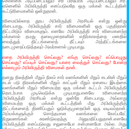
கொள்கை அடிப்படையிலும் சரி பிரயோக அடிப்படையிலும் சரி.
ஏனெனில் அபிவிருத்தி எனப்படுவதே ஒரு மக்கள் கூட்டத்தின்
கூட்டுரிமைகளில் ஒன்றுதான்.
உரிமையில்லாத தூய அபிவிருத்தி அரசியல் என்று ஒன்று
கிடையாது. அபிவிருத்தி சார் உரிமைகளின் ஒரு பகுதிதான்
திட்டமிடும் உரிமைகளும். எனவே அபிவிருத்தி சார் உரிமைகனற்ற
மக்களால் தமது தலைமுறைகளின் எதிர்காலத்தை மனதில்
வைத்துத் திட்டங்களைத் தீட்டவும் அத்திட்டங்களை
நடைமுறைப்படுத்தவும் அவர்களால் முடியாது.
எதை அபிவிருத்தி செய்வது? எங்கு செய்வது? எப்பொழுது
செய்வது? எப்படிச் செய்வது? யாரை வைத்துச் செய்வது? போன்ற
எல்லாமும் அபிவிருத்தி உரிமைகள் தான்
.
தனது நிலத்தின் மீதும் நிலம் சார் வளங்களின் மீதும் கடலின் மீதும்
கடல் படு திரவங்களின் மீதும் காட்டின் மீதும் ஏனைய இயற்கை
வளங்களின் மீதும் உரிமையற்ற ஒரு மக்கள் கூட்டம் அபிவிருத்தி
தொடர்பாக முடிவெடுக்க முடியாது.எனவே உரிமைகளற்ற
அபிவிருத்தி அரசியல் என்று ஒன்றே கிடையாது. அவ்வாறு
உரிமையற்ற ஒரு மக்கள் கூட்டத்தின் மீது அபிவிருத்தித்
திட்டங்களைத் திணிப்பதும் ஒடுக்குமுறையின் ஒரு வடிவம்தான்.
அம்மக்களுக்குச் சொந்தமான வளங்களை கோப்பரேட்
நிறுவனங்கள் சுரண்டுவதற்கு அனுமதிப்பதுதான்.எனவே
அபிவிருத்தி எனப்படுவது சலுகையோ சன்மானமோ அல்ல. அது