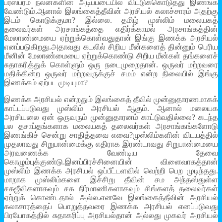
பரஸ்பரம் நலன்களின் அடிப்படையில் விட்டுக்கொடுத்து இணங்க
வேண்டும்.ஆனால் இலங்கைத்தீவின் அரசியல் கலாச்சாரம் அதற்கு
இடம் கொடுக்குமா? இல்லை. தமிழ் முஸ்லிம் மலையகத்
தலைவர்கள் அரசாங்கத்தை எதிர்க்காமல் அரசாங்கத்தின்
மேலாண்மையை ஏற்றுக்கொள்வதுதான் இங்கு இணக்க அரசியல்
எனப்படுகிறது.அதாவது கடலில் சிறிய மீன்களைத் தின்னும் பெரிய
மீனின் மேலாண்மையை ஏற்றுக்கொண்டு சிறிய மீன்கள் தங்களைச்
சுதாகரித்துக் கொள்ளும் ஒரு நடைமுறைதான். ஒருவர் மற்றவரை
மதிக்கின்ற ஒருவர் மற்றவருக்குச் சமம் என்ற நிலையில் இங்கு
இணக்கம் ஏற்பட முடியுமா?
இணக்க அரசியல் என்றதும் இலங்கைத் தீவில் முன்னுதாரணமாகக்
காட்டப்படுவது முஸ்லிம் அரசியல் ஆகும். ஆனால் மலையக
அரசியலை ஏன் ஒருவரும் முன்னுதாரனம் காட்டுவதில்லை? கடந்த
பல தசாப்தங்களாக மலையகத் தலைவர்கள் அரசாங்கங்களோடு
இணங்கிச் சென்று சாதித்தவை எவை?முஸ்லிம்களின் விடயத்தில்
முதலாவது சிறுபான்மைக்கு எதிராக இரண்டாவது சிறுபான்மையை
அரவணைக்க வேண்டிய தேவை
கொழும்புக்குண்டு.இனப்பிரச்சினையின் விளைவாகத்தான்
முஸ்லிம் இணக்க அரசியல் ஒப்பீட்டளவில் வெற்றி பெற முடிந்தது.
மாறாக முஸ்லிம்களை இச்சிறு தீவின் சம அந்தஸ்துள்ள
சகஜீவிகளாகவும் சக நிர்மாணிகளாகவும் சிங்களத் தலைவர்கள்
ஏற்றுக் கொண்டதால் அல்ல.எனவே இலங்கைத்தீவின் அரசியல்
கலாசாரத்தைப் பொறுத்தவரை இணக்க அரசியல் எனப்படுவது
பிரயோகத்தில் சுதாகரிப்பு அரசியல்தான் அல்லது முகவர் அரசியல்