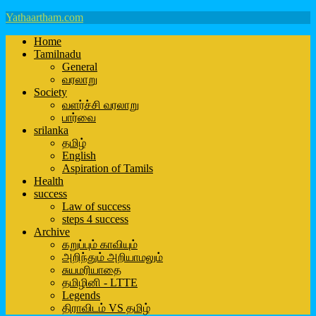
Yathaartham.com
Home
Tamilnadu
General
வரலாறு
Society
வளர்ச்சி வரலாறு
பார்வை
srilanka
தமிழ்
English
Aspiration of Tamils
Health
success
Law of success
steps 4 success
Archive
கறுப்பும் காவியும்
அறிந்தும் அறியாமலும்
சுயமரியாதை
தமிழினி - LTTE
Legends
திராவிடம் VS தமிழ்