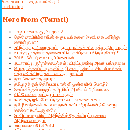
கொள்ளப்பட்ட கருணாநிதியும்! »
back to top
More
from (Tamil)
யாழ்ப்பாணக் குடியேற்றம் 2
தென்னாபிரிக்காவின் அனுபவங்களை இலங்கை பகிர்ந்து
கொள்ளுமா?
உயிர்த்த ஞாயிறை கறுப்பு ஞாயிறாக்கிச் சிதைத்த தீவிரவாதம்
வடக்கு முதல்வர் தலைமையில் குளிர்காய விரும்புவோர்!!!
2016: மீள்பார்வை: படிப்பினைகள்
குடாநாட்டு குற்றச்செயல்கள்; விழிப்புணர்வு அவசியத்தேவை
பொதுமக்களின் முதுகில் ஏறி சவாரி செய்ய சில விசமிகள்
எத்தணிக்கிறார்கள் : வடக்கு முதல்வர்
தாங்கொணாத் துயரம்
தமிழருக்குத் தெரியுமா பான் கீ மூன்களின் மொழி?
கேள்விக்குள்ளாகும் தமிழரின் அரசியல் அபிலாஷை
விக்­னேஸ்­வ­ரனும் குழப்­பங்­களும்
கூனிக்குறுகிப்போய் நிற்கும் வட மாகாண சபை
தமிழினத்தைக் கடவுள் தான் காப்பாற்ற வேண்டுமென்று
செல்வா கூறியது ஏன்? -
டேவிட் கமரூனின் அதிர்ச்சித் தோல்வியும் பூகோள
அதிர்வலைகளும்
மறுபக்கம் 06 04 2014