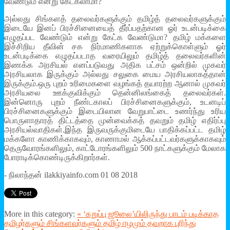
வேண்டும் என்று கேட்கலாமா?
அல்லது சிங்களத் தலைவர்களுக்கும் தமிழ்த் தலைவர்களுக்கும்
இடையே இனப் பிரச்சினையைத் தீர்ப்பதற்கான ஓர் உடன்படிக்கை
எழுதப்பட வேண்டும் என்று கேட்க வேண்டுமா? தமிழ் மக்களை
இச்சிறிய தீவின் சக நிர்மாணிகளாக ஏற்றுக்கொள்ளும் ஓர்
உடன்படிக்கை எழுதப்படாத வரையிலும் தமிழ்த் தலைவர்களின்
இணக்க அரசியல் எனப்படுவது அதிக பட்சம் ஒன்றில் முகவர்
அரசியலாக இருக்கும் அல்லது சலுகை மைய அரசியலாகத்தான்
இருக்கும்.ஒரு புறம் உரிமைகளை வழங்கத் தயாரற்ற ஆனால் முகவர்
அரசியலை ஊக்குவிக்கும் தென்னிலங்கைத் தலைவர்கள்.
இன்னொரு புறம் நீண்டகாலப் பிரச்சினைகளுக்கும், உடனடிப்
பிரச்சினைகளுக்கும் இடையிலான வேறுபாட்டை உணர்ந்து உரிய
பொருளாதாரத் திட்டத்தை முன்வைக்கத் தவறும் தமிழ் எதிர்ப்பு
அரசியல்வாதிகள்.இந்த இருவருக்குமிடையே பாதிக்கப்பட்ட தமிழ்
மக்களோ காணிக்காகவும், காணாமல் ஆக்கப்பட்டவர்களுக்காகவும்
தெருவோரங்களிலும், காட்டோரங்களிலும் 500 நாட்களுக்கும் மேலாக
போராடிக்கொண்டிருக்கிறார்கள்.
- நிலாந்தன் ilakkiyainfo.com 01 08 2018
More in this category:
« ‘கறுப்பு ஜூலை’யிலிருந்து பாடம் படிக்காத
தமிழர்களும் சிங்களவர்களும்
தமிழ் ஈழமும் தவறாக புரிந்து