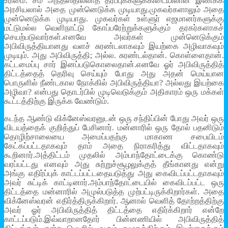
உரிமை. சம அந்தஸ்தில்லாத தரப்புக்களுக்கிடையிலான இணக்க
அரசியலால் அதை முன்னெடுக்க முடியாது.முகவர்களாலும் அதை
முன்னெடுக்க முடியாது. முகவர்கள் உள்ளுர் எஜமானர்களுக்கு
மட்டுமல்ல வெளிநாட்டு கோப்பரேற்றுக்களுக்கும் தரகர்களாகச்
செயற்படுவார்கள்.எனவே அவர்கள் முன்னெடுக்கும்
அபிவிருத்தியானது வளச் சுரண்டலாகவும் இயற்கை அழிவாகவும்
முடியும். அது அபிவிருத்தி; அல்ல. சுரண்டல்தான். கொள்ளைதான்.
கட்டமைப்பு சார் இனப்படுகொலைதான்.எனவே ஓர் அபிவிருத்தித்
திட்டத்தைத் தெரிவு செய்யும் போது அது அதன் மெய்யான
பொருளில் நீண்டகால நோக்கில் அபிவிருத்தியா? அல்லது இயற்கை
அழிவா? என்பது தொடர்பில் முடிவெடுக்கும் அதிகாரம் ஒரு மக்கள்
கூட்டத்திற்கு இருக்க வேண்டும்.
கடந்த ஆண்டு விக்னேஸ்வரனுடன் ஒரு சந்திப்பின் போது அவர் ஒரு
விடயத்தைக் குறித்துப் பேசினார். மன்னாரில் ஒரு தோல் பதனிடும்
தொழிற்சாலையை அமைப்பதற்கு மாகாண சபையிடம்
கேட்கப்பட்டதாகவும் தாம் அதை நிராகரித்து விட்டதாகவும்
கூறினார்.அத்திட்டம் முதலில் அம்பாந்தோட்டைக்கு கொண்டு
வரப்பட்டது எனவும் அது சுற்றுச்சூழலுக்குத் தீங்கானது என்று
அங்கு எதிர்ப்புக் காட்டப்பட்டதையடுத்து அது கைவிடப்பட்டதாகவும்
அவர் சுட்டிக் காட்டினார்.அம்பாந்தோட்டையில் கைவிடப்பட்ட ஒரு
திட்டத்தை மன்னாரில் அமுல்படுத்த முற்பட்டிருக்கிறார்கள். அதை
விக்னேஸ்வரன் எதிர்த்திருக்கிறார். ஆனால் வெளித் தோற்றத்திற்கு
அவர் ஓர் அபிவிருத்தித் திட்டத்தை எதிர்க்கிறார் என்றே
காட்டப்படும்.இவ்வாறானதோர் பின்னணியில் அபிவிருத்தித்