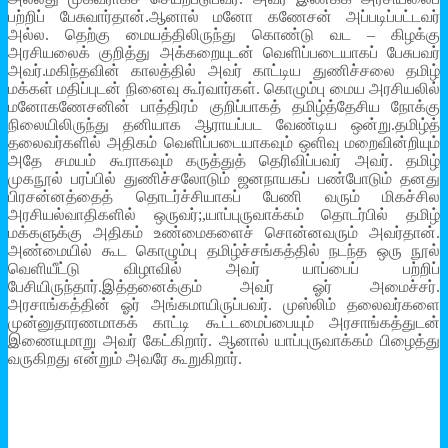
பற்றிப் பேசுவார்தான்.ஆனால் மனோ கணேசன் அப்படிப்பட்டவர்
அல்ல. தெற்கு மையத்திலிருந்து கொண்டு வட – கிழக்கு
அரசியலைக் குறித்து அக்கறையுடன் வெளிப்படையாகப் பேசுபவர்
அவர்.மகிந்தவின் காலத்தில் அவர் காட்டிய துணிச்சலை தமிழ்
மக்கள் மதிப்புடன் நினைவு கூர்வார்கள். கொழும்பு மைய அரசியலில்
மனோகணேசனின் பாத்திரம் குறிப்பாகத் தமிழ்த்தேசிய நோக்கு
நிலையிலிருந்து தனியாக ஆராயப்பட வேண்டிய ஒன்று.தமிழ்த்
தலைவர்களில் அதிகம் வெளிப்படையாகவும் ஒளிவு மறைவின்றியும்
அதே சமயம் கூராகவும் கருத்துத் தெரிவிப்பவர் அவர். தமிழ்
முகநூல் பரப்பில் துணிச்சலோடும் ஜனநாயகப் பண்போடும் தனது
பிரசன்னத்தைத் தொடர்ச்சியாகப் பேணி வரும் மிகச்சில
அரசியல்வாதிகளில் ஒருவர்;,யாப்புருவாக்கம் தொடர்பில் தமிழ்
மக்களுக்கு அதிகம் உண்மைகளைச் சொன்னவரும் அவர்தான்.
அண்மையில் கூட கொழும்பு தமிழ்ச்சங்கத்தில் நடந்த ஒரு நூல்
வெளியீட்டு விழாவில் அவர் யாப்பைப் பற்றிப்
பேசியிருந்தார்.இத்தனைக்கும் அவர் ஓர் அமைச்சர்.
அரசாங்கத்தின் ஓர் அங்கமாயிருப்பவர். முஸ்லிம் தலைவர்களை
முன்னுதாரணமாகக் காட்டி கூட்டமைப்பையும் அரசாங்கத்துடன்
இணையுமாறு அவர் கேட்கிறார். ஆனால் யாப்புருவாக்கம் பிழைத்து
வருகிறது என்றும் அவரே கூறுகிறார்.