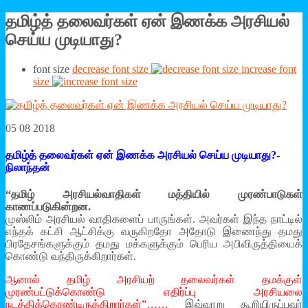
தமிழ்த் தலைவர்கள் ஏன் இணக்க அரசியல்
செய்ய முடியாது?
font size
decrease font size
increase font
size
05 08 2018
தமிழ்த் தலைவர்கள் ஏன் இணக்க அரசியல் செய்ய முடியாது?-
நிலாந்தன்
“தமிழ் அரசியல்வாதிகள் மத்தியில் முரண்பாடுகள்
காணப்படுகின்றன.
முஸ்லிம் அரசியல் வாதிகளைப் பாருங்கள். அவர்கள் இந்த நாட்டில்
எந்தக் கட்சி ஆட்சிக்கு வருகிறதோ அதோடு இணைந்து தமது
பிரதேசங்களுக்கும் தமது மக்களுக்கும் பெரிய அபிவிருத்தியைக்
கொண்டு வந்திருக்கிறார்கள்.
ஆனால் தமிழ் அரசியற் தலைவர்கள் தமக்குள்
முரண்பட்டுக்கொண்டு எதிர்ப்பு அரசியலை
நடத்திக்கொண்டிருக்கிறார்கள்”……
இவ்வாறு கூறியிருப்பவர்