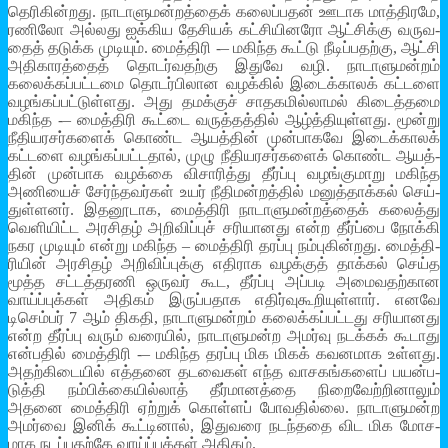
தெரி­கின்­றது. நாடா­ளு­மன்­றத்­தைக் கலைப்­ப­தன் ஊடாக மாத்­தி­ரமே,
ரணிலோ அல்­லது ஐக்­கிய தேசி­யக் கட்­சி­யி­னரோ ஆட்­சிக்கு வரு­வ­
தைத் தடுக்க முடி­யும். மைத்­திரி -– மகிந்த கூட்டு நீடிப்­ப­தற்கு, ஆட்சி
அதி­கா­ரத்தைத் தொடர்­வ­தற்கு இதுவே வழி. நாடா­ளு­மன்­றம்
கலைக்­கப்­பட்­டமை தொடர்­பி­லான வழக்­கில் இடைக்­கா­லக் கட்­டளை
வழங்­கப்­பட்­டுள்­ளது. அது தமக்­குச் சாத­க­மில்­லா­மல் கிடைத்­தமை
மகிந்த -– மைத்­திரி கூட்டை வருத்­தத்­தில் ஆழ்த்­தி­யுள்­ளது. மூன்று
நீதி­ய­ர­சர்­க­ளைக் கொண்ட ஆயத்­தின் முன்­பா­கவே இடைக்­கா­லக்
கட்­டளை வழங்­கப்­பட்­ட­தால், முழு நீதி­ய­ர­சர்­க­ளைக் கொண்ட ஆயத்­
தின் முன்­பாக வழக்கை விசா­ரித்து தீர்ப்பு வழங்­கு­மாறு மகிந்த
அணி­யைச் சேர்ந்­த­வர்­கள் உயர் நீதி­மன்­றத்­தில் மனுத்­தாக்­கல் செய்­
துள்­ள­னர். இத­னூ­டாக, மைத்­திரி நாடா­ளு­மன்­றத்­தைக் கலைத்து
வெளி­யிட்ட அர­சி­தழ் அறி­விப்­புச் சரி­யா­னது என்ற தீர்ப்பை நோக்கி
நகர முடி­யும் என்று மகிந்த – மைத்­திரி தரப்பு நம்­பு­கின்­றது. மைத்­தி­
ரி­யின் அர­சி­தழ் அறி­விப்புக்கு எதி­ராக வழக்­குத் தாக்­கல் செய்த
மூத்த சட்­டத்­த­ரணி ஒரு­வர் கூட, தீர்ப்பு அப்­படி அமை­வ­தற்­கான
வாய்ப்­புக்­கள் அதி­கம் இருப்­ப­தாக எதிர்­வு­கூ­றி­யுள்­ளார். எனவே
டிசெம்­பர் 7 ஆம் திகதி, நாடா­ளு­மன்­றம் கலைக்­கப்­பட்­டது சரி­யா­னது
என்ற தீர்ப்பு வரும் வரை­யில், நாடா­ளு­மன்ற அமர்வு நடக்­கக் கூடாது
என்­ப­தில் மைத்­திரி -– மகிந்த தரப்பு மிக மிகக் கவ­ன­மாக உள்­ளது.
அதற்­கி­டை­யில் எத்­தனை தடவைகள் எந்த வாச­கங்­க­ளைப் பயன்­ப­
டுத்தி நம்­பிக்­கை­யில்­லாத் தீர்­மா­னத்தை நிறை­வேற்­றி­னா­லும்
அதனை மைத்­திரி ஏற்­றுக் கொள்­ளப் போவ­தில்லை. நாடா­ளு­மன்ற
அமர்வை இனிக் கூட்­டி­னால், இது­வரை நடந்­ததை விட மிக மோச­
மாக நடப்­ப­தற்கே வாய்ப்­புக்­கள் அதி­கம்.