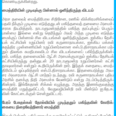
கொண்­டி­ருக்­கின்­றது.
மைத்­தி­ரி­யின் முடி­வுக்­கு பின்­னால் ஒளிந்­தி­ருந்த விட­யம்
அரச தலை­வர் மைத்­தி­ரி­பால சிறி­சேன, ரணில் விக்­கி­ர­ம­சிங்­க­வைப்
பதவி நீக்­கும் முடிவை எடுத்­த­து­டன் மகிந்­த­வைத் தலைமை அமைச்­
ச­ராக நிய­மித்­தார். நாடா­ளு­மன்­றத்­தில் மகிந்த தரப்­புக்­குப் பெரும்­
பான்மை இல்லை என்று தெரிந்­தும் அவர் அந்த முடிவை எடுத்­த­
மைக்­குப் பின்­னால் சில விட­யங்­கள் ஒளிந்­தி­ருந்­தன. ஐக்­கிய தேசி­
யக் கட்­சி­யின் உறுப்­பி­னர் ரவி கரு­ணா­நா­யக்கா, ஐக்­கிய மக்­கள்
சுதந்­திர முன்­ன­ணி­யின் உறுப்­பி­னர்­க­ளான எஸ்.பி.திசா­நா­யக்கா மற்­
றும் திலங்க சும­தி­பா­ல­வி­டம் சில விட­யங்­க­ளைப் பகிர்ந்­தி­ருக்­கின்­
றார். மகிந்த தலை­மை­யில் ஆட்சி அமைக்­கு­மா­றும் ஐக்­கிய தேசி­யக்
கட்­சி­யி­லி­ருந்து தன்­னு­டன் 20 நாடா­ளு­மன்ற உறுப்­பி­னர்­கள் கட்சி
தாவு­வார்­கள் என்­றும் கூறி­யி­ருக்­கின் றார். இந்­தக் கதையை, மைத்­
தி­ரி­யி­டம் ஒப்­பு­வித்­தார் எஸ்.பி.திசா­நா­யக்கா. இத­னை­ய­டுத்து அவ­
சர அவ­ச­ர­மாக ஆட்சி மாற்­றம் நடந்­தது. ரவி கரு­ணா­நா­யக்கா புதிய
அர­சில் தனக்கு நிதி அமைச்சு வேண்­டும் என்று அடம்­பி­டித்­தி­ருக்­
கின்­றார். இங்­கே­தான் சிக்­கல் எழுந்­தது. அதற்கு இணங்குவதற்கு
மைத்­திரி மறுத்­து­விட்­டார். வேறு­வ­ழி­யின்றி ரவி மீண்­டும் ஐ.தே.க.
வின் கோட்­டைக்­குள் சென்­று­விட்­டார்.
பேரம் பேசு­தல்­கள் தோல்­வி­யில் முடிந்ததும் மகிந்­த­வின் கோரிக்­
கையை நிறை­வேற்­றி­னார் மைத்­திரி
இதன் பின்­னர், பசில் ராஜ­பக்ச கள­மி­றக்­கப்­பட்­டுக் குதி­ரைப் பேரம்­பே­