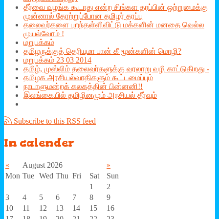
தீர்வை வழங்க கூடாது என்ற சிங்கள தரப்பின் ஒற்றுமைக்கு
முன்னால் தோற்றுப்போன தமிழர் தரப்பு
தலைவர்களை புறந்தள்ளிவிட்டு மக்களின் மனதை வெல்ல
முயல்வோம் !
மறுபக்கம்
தமிழருக்குத் தெரியுமா பான் கீ மூன்களின் மொழி?
மறுபக்கம் 23 03 2014
தமிழ், முஸ்லிம் தலைவர்களுக்கு வரலாறு வழி காட்டுகிறது -
தமிழக அரசியல்வாதிகளும் கூட்டமைப்பும்
நாடாளுமன்றக் கலகத்தின் பின்னனி!!
இலங்கையில் தமிழினமும் அரசியல் தீர்வும்
Subscribe to this RSS feed
In
calender
«
August 2026
»
Mon
Tue
Wed
Thu
Fri
Sat
Sun
1
2
3
4
5
6
7
8
9
10
11
12
13
14
15
16
17
18
19
20
21
22
23