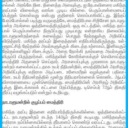
சல்­கள் அரங்­கே ­றின. நினைத்­த அ­ள­வுக்கு, ஐ.தே.கவி­னரை மகிந்த
தரப்­பால் விலைக்கு வாங்க முடி­ய­ வில்லை. பெரும்­பான்­மை­யைப்
பெற்­றுக் கொள்­வது என்­பது குதி­ரைக் கொம்­பா­கி­விட்­டது. இந்­தப்
பேரம்­பே­சல்­கள் படிந்து வரு­வ­தற்கே, மைத்­தி­ரி­பால சிறி­சேன நாடா­ளு­
மன்ற அமர்வை ஒத்­தி­வைத்­தி­ருந்­தார். ஒரு கட்­டத்­தில், மகிந்த தரப்­
பால் பெரும்­பான்மை நிரூ­பிப்­பது முடி­யாது என்­றா­கிய நிலை­யில்,
நாடா­ளு­மன்­றத்­தைக் கலைத்­துப் பொதுத் தேர்­த­லுக்கு அறி­விப்பு
விடுத்­தார். மகிந்த தரப்­பும் இதைத்­தான் எதிர்­பார்த்­தி­ருந்­தது. உள்­
ளூ­ராட்­சித் தேர்­த­லில் அவர்­க­ளுக்­குக் கிடைத்த உற்­சா­கம், இனி­வ­ரும்
தேர்­தல்­க­ளி­லும் கிடைக்­கும். அதை நோக்கி நகர்­வதை அவர்­க­ளும்
விரும்­பி­ யி­ருந்­தார்­கள். மகிந்­த­வின் கோரிக்­கைக்­குச் செவி­சாய்த்த
மைத்­திரி அத­னைச் செய்­தார். அர­ச­மைப்­புக்கு முர­ணாக நாடா­ளு­
மன்­றம் கலைக்­கப்­பட்­ட­தாக உயர் நீதி­மன்­றில், மைத்­தி­ரி­யின் அர­சி­தழ்
அறி­விப்­புக்கு எதி­ராக அடிப்­படை உரி­மை­மீ­றல் வழக்­கு­கள் பதி­வா­
கின. உயர் நீதி­மன்­றத்­தில் மூன்று நீதி­ய­ர­சர்­க­ளைக் கொண்ட ஆயம்
விசா­ர­ணையை முன்­னெ­டுத்­தது. மைத்­தி­ரி­யின் அர­சி­தழ் அறி­விப்­
புக்கு இடைக்­கா­லக் கட்­டளை பிறப்­பித்­தது. டிசெம்­பர் 7ஆம் திகதி
தீர்ப்பு வழங்­கப்­ப­டும் என்­றும் கூறி­யது.
நாடாளு­மன்­றில் குழப்­பம் மைத்­திரி
மகிந்த தரப்பு இதனை எதிர்­பார்த்­தி­ருக்­க­வில்லை. ஒத்­தி­வைக்­கப்­
பட்ட நாடா­ளு­மன்­றம் கடந்த 14ஆம் திகதி கூடி­யது. மகிந்­த­வுக்கு
எதி­ராக நம்­பிக்­கை­யில்­லாத் தீர்­மா­னம் கொண்டு வரப்­பட்­டது. மகிந்த
தரப்பு நாடா­ளு­மன்­றத்­தில் கூச்­சல் குழப்­பம் விளை­வித்­தது. ஆனா­லும்