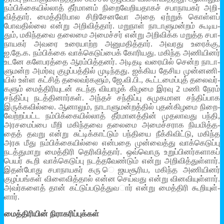
நம்­பிக்­கை­யில்­லாத் தீர்­மா­னம் நிறை­வே­றி­ய­தா­கச் சபா­நா­ய­கர் அறி­
வித்­தார். மைத்­தி­ரி­பால சிறி­சேனவோ அதை ஏற்­றுக் கொள்­ளப்
போவ­தில்லை என்று அறி­வித்­தார். மறு­நாள் நாடா­ளு­மன்­றம் கூடி­ய­
தும், மகிந்­தவை தலைமை அமைச்­சர் என்று அறி­விக்க மறுத்த சபா­
நா­ய­கர் அவரை உரை­யாற்ற அனு­ம­தித்­தார். அவ­ரது உரைக்கு,
ஐ.தே.க. நம்­பிக்கை வாக்­கெ­டுப்­பைக் கோரி­யது. மகிந்த அணி­யி­னர்
உடனே களே­ப­ரத்தை ஆரம்­பித்­த­னர். அடி­தடி வரை­யில் சென்ற நாடா­
ளு­மன்ற அமர்வு குழப்­பத்­தில் முடிந்­தது. ஐக்­கிய தேசிய முன்­ன­ணி­
யில் உள்ள கட்­சித் தலை­வர்­க­ளும், ஜே.வி.பி., கூட்­ட­மைப்­புத் தலை­வர்­
க­ளும் மைத்­தி­ரி­யு­டன் கடந்த வியா­ழக் கிழமை இரவு 2 மணி நேரம்
சந்­திப்பு நடத்­தி­னார்­கள். அந்­தச் சந்­திப்பு சுமு­க­மான சந்­திப்­பாக
இருக்­க­வில்லை. ஆனா­லும், நாடா­ளு­மன்­றத்­தில் புதன்­கி­ழமை நிறை­
வேற்­றப்­பட்ட நம்­பிக்­கை­யில்­லாத் தீர்­மா­னத்­தின் முத­லா­வது பந்தி,
அர­ச­மைப்பை மீறி மகிந்­தவை தலைமை அமைச்­ச­ராக நிய­மித்­த­
தைத் தவறு என்று சுட்­டிக்­காட்­டும் பந்­தியை நீக்­கி­விட்டு, மகிந்த
அரசு மீது நம்­பிக்­கை­யில்லை என்­பதை முன்­வைத்து வாக்­கெ­டுப்பு
நடத்­து­மாறு மைத்­திரி தெரி­வித்தார். ஒவ்­வொரு உறுப்­பி­னர்­க­ளா­கப்
பெயர் கூறி வாக்­கெ­டுப்பு நடத்­த­வேண்­டும் என்று அறி­வித்­துள்­ளார்.
இதன்­போது சபா­நா­ய­கர் கரு ெஜய­சூ­ரிய, மகிந்த அணி­யி­னர்
குழப்­பங்­கள் விளை­வித்­தால் என்ன செய்­வது என்று வின­வி­யுள்­ளார்.
அவர்­க­ளைத் தான் கட்­டுப்­ப­டுத்­து­வ­ார் என்று மைத்­திரி கூறி­யுள்­
ளார்.
மைத்­தி­ரி­யின் நிரா­க­ரிப்­புக்­கள்