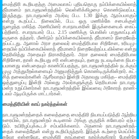
மைத்­திரி கூறி­ய­தற்கு அமை­வா­கப் புதி­ய­தொரு நம்­பிக்­கை­யில்­லாத்
தீர்­மா­னம் நாடா­ளு­மன்­றத்­தில் வெள்­ளிக்­கி­ழமை கொண்­டு­வ­ரப்­பட
இருந்­தது. நாடா­ளு­மன்ற அமர்வு பி.ப. 1.30 இக்கு ஆரம்­ப­மா­கும்
என்று கூறப்­பட்ட நிலை­யில், பி.ப. ஒரு மணிக்கே சபைக்­குள்
நுழைந்த மகிந்த அணியி­னர் சபா­நா­ய­க­ரின் இருக்­கை­யைக் கைப்­
பற்­றி­னர். சபா­நா­ய­கர் பி.ப. 2.15 மணிக்கு பொலிஸ் பாது­காப்­பு­டன்
வருகை தந்­தார். மீண்­டும் நம்­பிக்­கை­யில்­லாத் தீர்­மா­னம் நிறை­வேற்­
றப்­பட்­டது. ஆனால் அரச தலை­வர் மைத்­தி­ரி­பால சிறி­சேன, உரி­ய­மு­
றை­யில் நம்­பிக்­கை­யில்­லாத் தீர்­மா­னம் நிறை­வேற்­றப்­ப­ட­வில்லை என்று
தெரி­வித்து அதை­யும் நிரா­க­ரித்தார். அரச தலை­வர் மைத்­தி­ரி­பால
சிறி­சேன, தான் கூறி­யது சரி என்­ப­தை­யும், தனது நட­வ­டிக்கை நியா­
ய­மா­னது என்­ப­தை­யும் காண்­பிப்­ப­தற்கு, நாடா­ளு­மன்­றத்­தில் நடக்­கும்
முழு அத்­து­மீ­றல்­க­ளை­யும் அனு­ம­தித்­துக் கொண்­டி­ருக்­கின்­றார். கட்­
சித் தலை­வர்­க­ளின் ஆசீர்­வா­தம் இன்றி அதா­வது மகிந்த– மைத்­திரி
ஒத்­து­ழைப்பு இன்றி அல்­லது அவர்­க­ளுக்­குத் தெரி­யா­மல் நாடா­ளு­
மன்ற உறுப்­பி­னர்­கள் நாடா­ளு­மன்­றத்­தில் இவ்­வ­ளவு அகோ­ரத் தாண்­
ட­வம் ஆடி­யி­ருக்க மாட்­டார்­கள்.
மைத்­தி­ரி­யின் காய் நகர்த்­தல்­கள்
நாடா­ளு­மன்­றத்­தைக் கலைத்­ததை மைத்­திரி நியா­யப்­ப­டுத்தி ஆற்­றிய
உரை­யில், நாடா­ளு­மன்­றம் கூடி­னால் அங்கு குரு­திக் களே­ப­ரம் ஏற்­ப­
டும். உயி­ரி­ழப்­புக்­கூடச் சம்­ப­விக்­க­லாம். அத­னால் நாடா­ளு­மன்­றத்­
தைக் கலைத்­தேன் என்று கூறி­யி­ருந்­தார். இந்­தக் கூற்றை மெய்­பிக்­
கவோ என்­னவோ, மைத்­திரி காய்­களை நகர்த்­து­கிறார் போன்றே