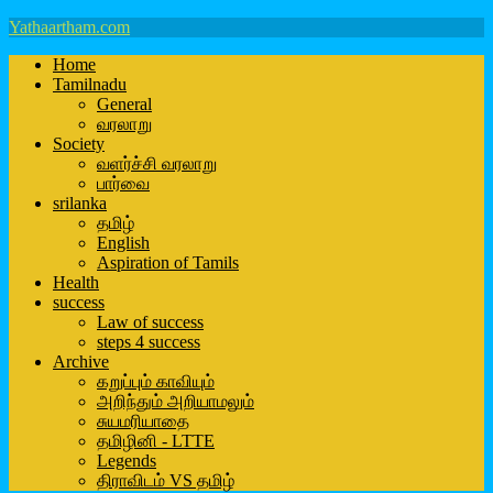
Yathaartham.com
Home
Tamilnadu
General
வரலாறு
Society
வளர்ச்சி வரலாறு
பார்வை
srilanka
தமிழ்
English
Aspiration of Tamils
Health
success
Law of success
steps 4 success
Archive
கறுப்பும் காவியும்
அறிந்தும் அறியாமலும்
சுயமரியாதை
தமிழினி - LTTE
Legends
திராவிடம் VS தமிழ்