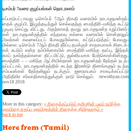
டிசம்­பர் 7வரை குழப்­பங்­கள் தொட­ர­லாம்
எப்­பா­டு­பட்­டா­வது டிசெம்­பர் 7ஆம் திகதி வரை­யில் நாடா­ளு­மன்­றத்­
தைக் குழப்பி, இழுத்­த­டித்­துச் செல்­வ­தற்கு மைத்­திரி–மகிந்த கூட்டு
முடிவு செய்து விட்­டது. அதற்­காகத் தமது நாடா­ளு­மன்ற உறுப்­பி­னர்­
கள் நாடா­ளு­மன்­றத்­தில் எந்­த­ளவு எல்லை வரை­யில் சென்­றா­லும்
அவர்­கள் கவ­லைப்­ப­டப் போவ­து­மில்லை, கட்­டுப்­ப­டுத்­தப் போவ­து­
மில்லை. டிசெம்­பர் 7ஆம் திகதி தீர்ப்பு தமக்­குச் சாத­க­மா­கக் கிடைக்­
கக் கூடும் என்ற நம்­பிக்­கை­யில் மைத்­திரி–மகிந்த தரப்பு, இந்­தக்
காய் நகர்த்­தல்­களை திட்­ட­மிட்டு, துல்­லி­ய­மாக மேற்­கொள்­கின்­றது.
மைத்­திரி – – மகிந்த ஆட்­சி­யில்­தான் நாடா­ளு­மன்­றத் தேர்­தல் நடத்­
தப்­பட்­டால், நாடா­ளு­மன்­றத்­தில் கடந்த இரண்டு தினங்­க­ளும் நடந்த
சம்­ப­வங்­கள் தேர்­த­லி­லும் நடக்­கும். ஜன­நா­ய­கம் சாக­டிக்­கப்­பட்டு
அதி­தீ­விர சர்­வா­தி­கா­ரத்­துக்­குள் நாடு செல்­லும். newuthyan.com
nov18 2018
More in this category:
« சிதைக்கப்படும் தமிழரின் பலம்
உயிர்த்த
ஞாயிறை கறுப்பு ஞாயிறாக்கிச் சிதைத்த தீவிரவாதம் »
back to top
More
from (Tamil)