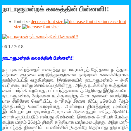
நாடாளுமன்றக் கலகத்தின் பின்னனி!!
font size
decrease font size
increase font
size
06 12 2018
நாடாளுமன்றக் கலகத்தின் பின்னனி!!
நாடா­ளு­மன்­றத்­தைக் கலைத்து நாடா­ளு­மன்­றத் தேர்­தலை நடத்­து­வ­
தற்­கான சூழலை ஏற்­ப­டுத்­து­வ­தற்­கான நகர்­வு­கள் கன­கச்­சி­த­மாக
நகர்த்­தப்­பட்டு வரு­கின்­றன. இலங்­கை­யில் நாடா­ளு­மன்­றம் – அதி
உயர் சபை என்று சொல்லப்­ப­டு­கின்­றது. அங்கு நடக்­கின்ற கூத்­துக்­க­
ளைப் பார்க்­கின்­ற­போது, பட்­ட­வர்த்­த­ன­மா­கத் தெரி­வது இழி­நி­லையே.
நாடா­ளு­மன்­றத் தேர்­தலை நடத்­து­வ­தற்கு அரச தலை­வர் மைத்­தி­ரி­
பால சிறி­சேன வெளி­யிட்ட அர­சி­தழ் மீதான தீர்ப்பு டிசெம்­பர் 7ஆம்
திக­தி­யன்று வெளி­வ­ர­வுள்­ளது. அன்­றைய தினத்­துக்கு முன்­னர்
இடம்­பெ­றும் நாடா­ளு­மன்ற அமர்­வு­கள் அனைத்­தும் மகிந்த அணி­யி­
ன­ரால் குழப்­பப்­ப­டும் என்­பது திண்­ணம். இலங்கை அர­சி­யல் போக்கு
கடந்த மாதம் 26ஆம் திகதி சடு­தி­யாக மாற்­ற­ம­டைந்­தது. அந்த மாற்­
றம் எந்­தத் திசை­யில் பய­ணிக்­கின்­ற­தென்றே தெரி­யாது தடு­மா­றிக்