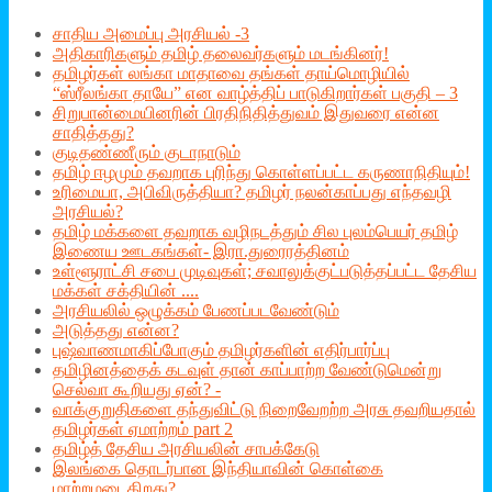
சாதிய அமைப்பு அரசியல் -3
அதிகாரிகளும் தமிழ் தலைவர்களும் மடங்கினர்!
தமிழர்கள் லங்கா மாதாவை தங்கள் தாய்மொழியில்
“ஸ்ரீலங்கா தாயே” என வாழ்த்திப் பாடுகிறார்கள் பகுதி – 3
சிறுபான்மையினரின் பிரதிநிதித்துவம் இதுவரை என்ன
சாதித்தது?
குடிதண்ணீரும் குடாநாடும்
தமிழ் ஈழமும் தவறாக புரிந்து கொள்ளப்பட்ட கருணாநிதியும்!
உரிமையா, அபிவிருத்தியா? தமிழர் நலன்காப்பது எந்தவழி
அரசியல்?
தமிழ் மக்களை தவறாக வழிநடத்தும் சில புலம்பெயர் தமிழ்
இணைய ஊடகங்கள்- இரா.துரைரத்தினம்
உள்ளூராட்சி சபை முடிவுகள்; சவாலுக்குட்படுத்தப்பட்ட தேசிய
மக்கள் சக்தியின் ....
அரசியலில் ஒழுக்கம் பேணப்படவேண்டும்
அடுத்தது என்ன?
புஷ்வாணமாகிப்போகும் தமிழர்களின் எதிர்பார்ப்பு
தமிழினத்தைக் கடவுள் தான் காப்பாற்ற வேண்டுமென்று
செல்வா கூறியது ஏன்? -
வாக்குறுதிகளை தந்துவிட்டு நிறைவேறற்ற அரசு தவறியதால்
தமிழர்கள் ஏமாற்றம் part 2
தமிழ்த் தேசிய அரசியலின் சாபக்கேடு
இலங்கை தொடர்பான இந்தியாவின் கொள்கை
மாற்றமடைகிறது?