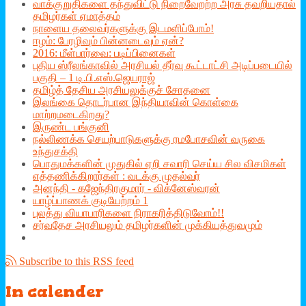
வாக்குறுதிகளை தந்துவிட்டு நிறைவேறற்ற அரசு தவறியதால்
தமிழர்கள் ஏமாத்தம்
நாளைய தலைவர்களுக்கு இடமளிப்போம்!
ஈழம்: பேரழிவும் பின்னடைவும் ஏன்?
2016: மீள்பார்வை: படிப்பினைகள்
புதிய ஸ்ரீலங்காவில் அரசியல் தீர்வு கூட்டாட்சி அடிப்படையில்
பகுதி – 1 டி.பி.எஸ்.ஜெயராஜ்
தமிழ்த் தேசிய அரசியலுக்குச் சோதனை
இலங்கை தொடர்பான இந்தியாவின் கொள்கை
மாற்றமடைகிறது?
இருண்ட பங்குனி
நல்லிணக்க செயற்பாடுகளுக்கு ரமபோசவின் வருகை
உந்துசக்தி
பொதுமக்களின் முதுகில் ஏறி சவாரி செய்ய சில விசமிகள்
எத்தணிக்கிறார்கள் : வடக்கு முதல்வர்
அனந்தி - கஜேந்திரகுமார் - விக்னேஸ்வரன்
யாழ்ப்பாணக் குடியேற்றம் 1
புலத்து வியாபாரிகளை நிராகரித்திடுவோம்!!
சர்வதேச அரசியலும் தமிழர்களின் முக்கியத்துவமும்
Subscribe to this RSS feed
In
calender