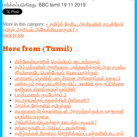
பார்க்கப்படுகிறது. BBC tamil 19 11 2019
More in this category:
« தமிழ்த் தேசிய அரசியலின் சாபக்கேடு
தமிழர் அரசியல் ஆரோக்கியமாகுமா? »
back to top
More
from (Tamil)
விக்னேஸ்வரனின் செவ்வியும் ஊடகங்களும்
தமிழ் மக்களின் அரசியலை புறக்கணித்தால் அது சமஷ்டி
தீர்வினையே மென்மேலும் நியாயப்படுத்தும்
மாகாணப் பொலிஸ் படைக்கான அதிகாரங்கள் எவை 2
மனிதமும் தர்மமும் மரித்து விட்ட உலகின் ஒரு நம்பிக்கை
ஒளியாக விளங்குபவர் யஸ்மின்
யாழ்ப்பாணக் குடியேற்றம் 2
நாடாளுமன்றக் கலகத்தின் பின்னனி!!
அடுத்த தேர்தலில் தமிழர்கள்
கடினமான நிபந்தனையுடன் அரசாங்கத்துக்கு ஹுசைன்
வழங்கிய சலுகை
அமெரிக்க வியூகத்தை உடைக்க முடியுமா?
கங்காருகளிடம் அகப்பட்ட சுமந்திரன்
தமிழ்மக்கள் பேரவை: நிராகரிக்கப்பட்டவர்களின் கூடாரம்