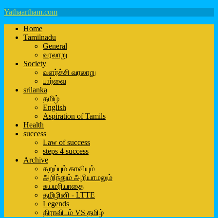
Yathaartham.com
Home
Tamilnadu
General
வரலாறு
Society
வளர்ச்சி வரலாறு
பார்வை
srilanka
தமிழ்
English
Aspiration of Tamils
Health
success
Law of success
steps 4 success
Archive
கறுப்பும் காவியும்
அறிந்தும் அறியாமலும்
சுயமரியாதை
தமிழினி - LTTE
Legends
திராவிடம் VS தமிழ்