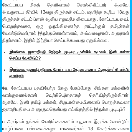
கோட்டாபய மிகத் தெளிவாகச் சொல்லிவிட்டார். ஆகவே,
அவருடைய தீர்வில் 13வது திருத்தச் சட்டம், மஹிந்த கூறிய 13வது
திருத்தச் சட்டம் ப்ளஸ் ஆகிய எதுவுமே கிடையாது. கோட்டாபயவைப்
பொறுத்தவரை, ஒரு ஒருங்கிணைந்த நாட்டிற்குள் தமிழர்கள்
வேண்டுமென்றால் இருந்துகொள்ளலாம், அவ்வளவுதான். அதுதான்
நிதர்சனம். இதில் இந்தியா செய்யக்கூடியது ஏதுமில்லை.
இலங்கை ஜனாதிபதி தேர்தல் முடிவு: முஸ்லிம் சமூகம் இனி என்ன
செய்ய வேண்டும்?
இலங்கை ஜனாதிபதியாக கோட்டாபய தேர்வு: கனடா ஆளுங்கட்சி எம்.பி.
ஏமாற்றம்
கோட்டாபய பதவியேற்ற பிறகு பேசும்போது சிங்கள மக்களின்
கே.
வாக்குகளால்தான் வெற்றிபெற்றதாகத் தெரிவித்திருக்கிறார்.
ஆகவே, இனி தமிழ் மக்கள், சிறுபான்மையினரைப் பொறுத்தவரை
ஜனாதிபதியை அணுகுவதென்பது எவ்விதத்தில் இருக்க முடியும்?
அவர்கள் தங்கள் கோரிக்கைகளில் வலுவாக இருக்க வேண்டும்.
ப.
யாழ்ப்பாண பல்கலைக்கழக மாணவர்கள் 13 கோரிக்கைகளை