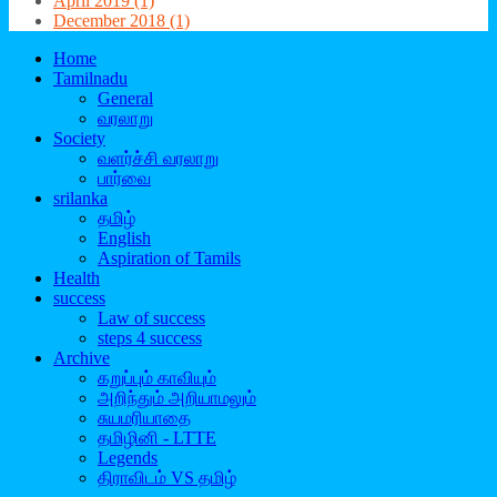
April 2019 (1)
December 2018 (1)
Home
Tamilnadu
General
வரலாறு
Society
வளர்ச்சி வரலாறு
பார்வை
srilanka
தமிழ்
English
Aspiration of Tamils
Health
success
Law of success
steps 4 success
Archive
கறுப்பும் காவியும்
அறிந்தும் அறியாமலும்
சுயமரியாதை
தமிழினி - LTTE
Legends
திராவிடம் VS தமிழ்