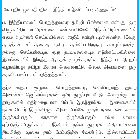
புதிய ஜனாதிபதியை இந்தியா இனி எப்படி அணுகும்?
கே.
இந்தியாவைப் பொறுத்தவரை தமிழர் பிரச்சனை என்பது ஒரு
ப.
வியூக ரீதியான பிரச்சனை. உண்மையிலேயே அந்தப் பிரச்சனையில்
ஏதும் அவர்கள் செய்யவில்லை. ராஜீவ் காந்தி முன்வைத்த 13வது
திருத்தச் சட்டத்தைத் தவிர, தில்லியிலிருந்து தமிழர்களுக்கு
நல்லது செய்யக்கூடிய ஒரு நடவடிக்கையும் எடுக்கப்படவில்லை.
இலங்கையில் இருந்த ஆயுதக் குழுக்களுக்கு இந்தியா ஆயுதம்
வழங்கியது தமிழர் மீதான அக்கறையில் அல்ல. அவர்களை ஒரு
கருவியாகப் பயன்படுத்தத்தான்.
தற்போதைய சூழலை பொறுத்தவரை, வெளியுறவுத் துறை
அமைச்சர் ஜெய்சங்கர்தான் ஒரே துருப்புச் சீட்டு. அவருக்கு பல
நாடுகளில் எதிர்மறையான பிம்பம் இருந்தால்கூட, இலங்கையில்
நல்ல பெயர் இருக்கிறது. அவர் அங்கே முதல் நிலை செயலராக
இருந்தபோதும் தூதராக இருந்தபோதும் நல்ல உறவை
ஏற்படுத்தியிருக்கிறார். இனியும் நல்ல தூதரக அதிகாரிகளை
நியமித்து உறவை நாம் மேம்படுத்த வேண்டும். இல்லாவிட்டால்