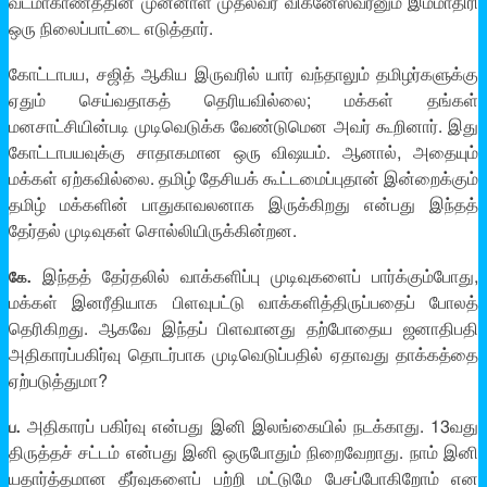
வடமாகாணத்தின் முன்னாள் முதல்வர் விக்னேஸ்வரனும் இம்மாதிரி
ஒரு நிலைப்பாட்டை எடுத்தார்.
கோட்டாபய, சஜித் ஆகிய இருவரில் யார் வந்தாலும் தமிழர்களுக்கு
ஏதும் செய்வதாகத் தெரியவில்லை; மக்கள் தங்கள்
மனசாட்சியின்படி முடிவெடுக்க வேண்டுமென அவர் கூறினார். இது
கோட்டாபயவுக்கு சாதாகமான ஒரு விஷயம். ஆனால், அதையும்
மக்கள் ஏற்கவில்லை. தமிழ் தேசியக் கூட்டமைப்புதான் இன்றைக்கும்
தமிழ் மக்களின் பாதுகாவலனாக இருக்கிறது என்பது இந்தத்
தேர்தல் முடிவுகள் சொல்லியிருக்கின்றன.
இந்தத் தேர்தலில் வாக்களிப்பு முடிவுகளைப் பார்க்கும்போது,
கே.
மக்கள் இனரீதியாக பிளவுபட்டு வாக்களித்திருப்பதைப் போலத்
தெரிகிறது. ஆகவே இந்தப் பிளவானது தற்போதைய ஜனாதிபதி
அதிகாரப்பகிர்வு தொடர்பாக முடிவெடுப்பதில் ஏதாவது தாக்கத்தை
ஏற்படுத்துமா?
அதிகாரப் பகிர்வு என்பது இனி இலங்கையில் நடக்காது. 13வது
ப.
திருத்தச் சட்டம் என்பது இனி ஒருபோதும் நிறைவேறாது. நாம் இனி
யதார்த்தமான தீர்வுகளைப் பற்றி மட்டுமே பேசப்போகிறோம் என