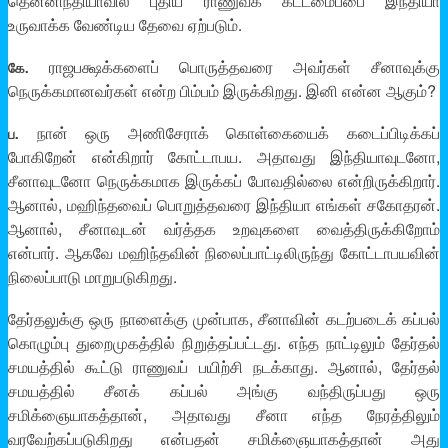
தென்னிந்தியாவில் புதிய ராணுவக் கட்டமைப்பை இந்தியா
உருவாக்க வேண்டிய தேவை ஏற்படும்.
ராஜபக்ஷக்களைப் பொருத்தவரை அவர்கள் சீனாவுக்கு
கே.
நெருக்கமானவர்கள் என்ற பிம்பம் இருக்கிறது. இனி என்ன ஆகும்?
நான் ஒரு அணிசேராக் கொள்கையைக் கடைப்பிடிக்கப்
ப.
போகிறேன் என்கிறார் கோட்டாபய. அதாவது இந்தியாவுடனோ,
சீனாவுடனோ நெருக்கமாக இருக்கப் போவதில்லை என்றிருக்கிறார்.
ஆனால், மஹிந்தவைப் பொறுத்தவரை இந்தியா எங்கள் சகோதரன்.
ஆனால், சீனாவுடன் வர்த்தக உறவுகளை வைத்திருக்கிறோம்
என்பார். ஆகவே மஹிந்தவின் நிலைப்பாட்டிலிருந்து கோட்டாபயவின்
நிலைப்பாடு மாறுபடுகிறது.
தேர்தலுக்கு ஒரு நாளைக்கு முன்பாக, சீனாவின் கடற்படைக் கப்பல்
கொழும்பு துறைமுகத்தில் நிறுத்தப்பட்டது. எந்த நாட்டிலும் தேர்தல்
சமயத்தில் கூட்டு ராணுவப் பயிற்சி நடக்காது. ஆனால், தேர்தல்
சமயத்தில் சீனக் கப்பல் அங்கு வந்திருப்பது ஒரு
சமிக்ஞையாகத்தான், அதாவது சீனா எந்த நேரத்திலும்
வரவேற்கப்படுகிறது என்பதன் சமிக்ஞையாகத்தான் அது