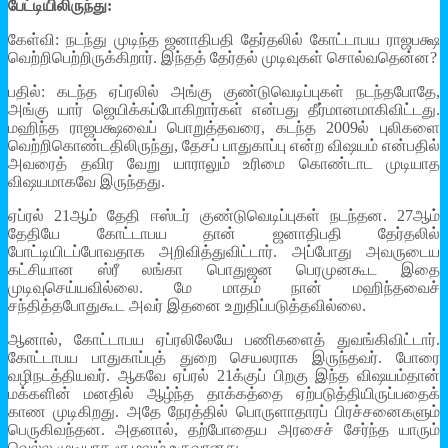
பேட்டியிலிருந்து:
கேள்வி: நடந்து முடிந்த ஜனாதிபதி தேர்தலில் கோட்டாபய ராஜபக்ஷ
வெற்றிபெற்றிருக்கிறார். இந்தத் தேர்தல் முடிவுகள் சொல்வதென்ன?
பதில்: கடந்த ஏப்ரலில் அங்கு குண்டுவெடிப்புகள் நடந்தபோதே,
அங்கு யார் ஜெயிக்கப்போகிறார்கள் என்பது தீர்மானமாகிவிட்டது.
மஹிந்த ராஜபக்ஷவைப் பொறுத்தவரை, கடந்த 2009ல் புலிகளை
வெற்றிகொண்டதிலிருந்து, தேசப் பாதுகாப்பு என்ற விஷயம் என்பதில்
அவரைத் தவிர வேறு யாராலும் உரிமை கொண்டாட முடியாத
விஷயமாகவே இருந்தது.
ஏப்ரல் 21ஆம் தேதி ஈஸ்டர் குண்டுவெடிப்புகள் நடந்தன. 27ஆம்
தேதியே கோட்டாபய தான் ஜனாதிபதி தேர்தலில்
போட்டியிடப்போவதாக அறிவித்துவிட்டார். அப்போது அவருடைய
கட்சியான ஸ்ரீ லங்கா பொதுஜன பெரமுனகூட இதை
முடிவுசெய்யவில்லை. மே மாதம் நான் மஹிந்தவைச்
சந்தித்தபோதுகூட அவர் இதனை உறுதிப்படுத்தவில்லை.
ஆனால், கோட்டாபய ஏப்ரலிலேயே பணிகளைத் துவங்கிவிட்டார்.
கோட்டாபய பாதுகாப்புத் துறை செயலராக இருந்தவர். போரை
வழிநடத்தியவர். ஆகவே ஏப்ரல் 21க்குப் பிறகு இந்த விஷயம்தான்
மக்களின் மனதில் ஆழ்ந்த தாக்கத்தை ஏற்படுத்தியிருப்பதைக்
காண முடிகிறது. அதே நேரத்தில் பொருளாதாரப் பிரச்சனைகளும்
பெருகிவந்தன. அதனால், தற்போதைய அரசைச் சேர்ந்த யாரும்
வெல்ல முடியாத சூழலும் உருவானது.