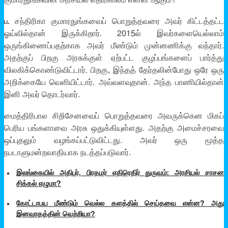
குமாரதுங்கவின் அரசியல் எதிர்காலம் என்ன ஆகும்?
சந்திரிகா குமாரதுங்கவைப் பொறுத்தவரை அவர் கிட்டத்தட்ட
ப.
ஓய்வில்தான் இருக்கிறார். 2015ல் இவர்களையெல்லாம்
ஒருங்கிணைப்பதற்காக அவர் மீண்டும் முன்னணிக்கு வந்தார்.
அதற்குப் பிறகு அரசுக்குள் ஏற்பட்ட குழப்பங்களைப் பார்த்து
விலகிக்கொண்டுவிட்டார். பிறகு, இந்தத் தேர்தலின்போது ஒரே ஒரு
அறிக்கையே வெளியிட்டார். அவ்வளவுதான். அந்த பாணியில்தான்
இனி அவர் தொடர்வார்.
மைத்திரிபால சிறிசேனவைப் பொறுத்தவரை அவருக்கென மிகப்
பெரிய பங்களாவை அரசு ஒதுக்கியுள்ளது. அதற்கு அமைச்சரவை
ஒப்புதலும் வழங்கப்பட்டுவிட்டது. அவர் ஒரு மூத்த
நபடாளுமன்றவாதியாக நடத்தப்படுவார்.
இலங்கையில் அதிபர், பிரதமர் எதிரெதிர் துருவம்: அரசியல் சாசன
சிக்கல் எழுமா?
கோட்டாபய மீண்டும் வெல்ல களத்தில் செய்தவை என்ன? அது
இனவாதத்தின் வெற்றியா?