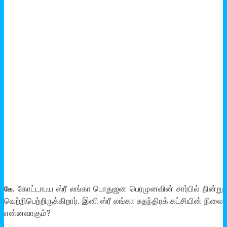
கோட்டாபய ஸ்ரீ லங்கா பொதுஜன பெரமுனவின் சார்பில் நின்று
கே.
வெற்றிபெற்றிருக்கிறார். இனி ஸ்ரீ லங்கா சுதந்திரக் கட்சியின் நிலை
என்னவாகும்?