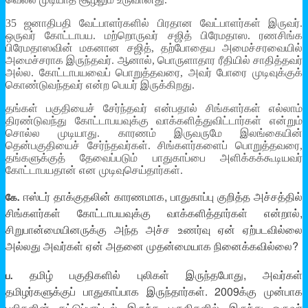
35 ஜனாதிபதி வேட்பாளர்களில் பிரதான வேட்பாளர்கள் இருவர்.
ஒருவர் கோட்டாபய. மற்றொருவர் சஜித் பிரேமதாஸ. ரணசிங்க
பிரேமதாஸவின் மகனான சஜித், தற்போதைய அமைச்சரவையில்
அமைச்சராக இருந்தவர். ஆனால், பொருளாதார ரீதியில் சாதித்தவர்
அல்ல. கோட்டாபயவைப் பொறுத்தவரை, அவர் போரை முடிவுக்குக்
கொண்டுவந்தவர் என்ற பெயர் இருக்கிறது.
தங்கள் பகுதியைச் சேர்ந்தவர் என்பதால் சிங்களர்கள் எல்லாம்
திரண்டுவந்து கோட்டாபயவுக்கு வாக்களித்துவிட்டார்கள் என்றும்
சொல்ல முடியாது. காரணம் இருவருமே இலங்கையின்
தென்பகுதியைச் சேர்ந்தவர்கள். சிங்களர்களைப் பொறுத்தவரை,
தங்களுக்குத் தேவைப்படும் பாதுகாப்பை அளிக்கக்கூடியவர்
கோட்டாபயதான் என முடிவுசெய்தார்கள்.
ஈஸ்டர் தாக்குதலின் காரணமாக, பாதுகாப்பு குறித்த அச்சத்தில்
கே.
சிங்களர்கள் கோட்டாபயவுக்கு வாக்களித்தார்கள் என்றால்,
சிறுபான்மையினருக்கு அந்த அச்ச உணர்வு ஏன் ஏற்படவில்லை
அல்லது அவர்கள் ஏன் அதனை முதன்மையாக நினைக்கவில்லை?
தமிழ் பகுதிகளில் புலிகள் இருந்தபோது, அவர்கள்
ப.
தமிழர்களுக்குப் பாதுகாப்பாக இருந்தார்கள். 2009க்கு முன்பாக