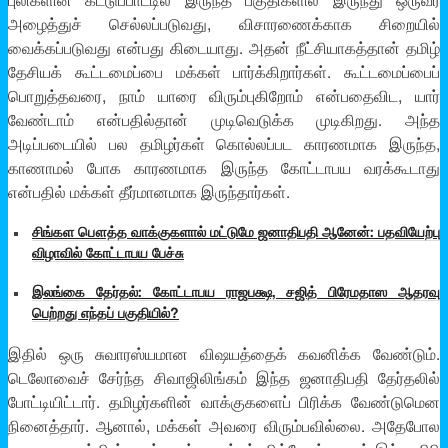
புலிகளின் கட்டுப்பாட்டில் இருந்த பகுதிகளில் இருந்து ஒருவர்
அழைத்துச் செல்லப்படுவது, விசாரணைக்காக சிறையில்
வைக்கப்படுவது என்பது கிடையாது. அதன் நீட்சியாகத்தான் தமிழ்
தேசியக் கூட்டமைப்பை மக்கள் பார்க்கிறார்கள். கூட்டமைப்பைப்
பொறுத்தவரை, நாம் யாரை விரும்புகிறோம் என்பதைவிட, யார்
வேண்டாம் என்பதில்தான் முடிவெடுக்க முடிகிறது. அந்த
அடிப்படையில் பல தமிழர்கள் கொல்லப்பட காரணமாக இருந்த,
காணாமல் போக காரணமாக இருந்த கோட்டாபய வரக்கூடாது
என்பதில் மக்கள் தீர்மானமாக இருந்தார்கள்.
சிங்கள பௌத்த வாக்குகளால் மட்டுமே ஜனாதிபதி ஆனேன்: பதவியேற்பு
விழாவில் கோட்டாபய பேச்சு
இலங்கை தேர்தல்: கோட்டாபய ராஜபக்ஷ, சஜித் பிரேமதாஸ ஆதரவு
பெற்றது எந்தப் பகுதியில்?
இதில் ஒரு சுவாரஸ்யமான விஷயத்தைக் கவனிக்க வேண்டும்.
டெலோவைச் சேர்ந்த சிவாஜிலிங்கம் இந்த ஜனாதிபதி தேர்தலில்
போட்டியிட்டார். தமிழர்களின் வாக்குகளைப் பிரிக்க வேண்டுமென
நினைத்தார். ஆனால், மக்கள் அவரை விரும்பவில்லை. அதேபோல