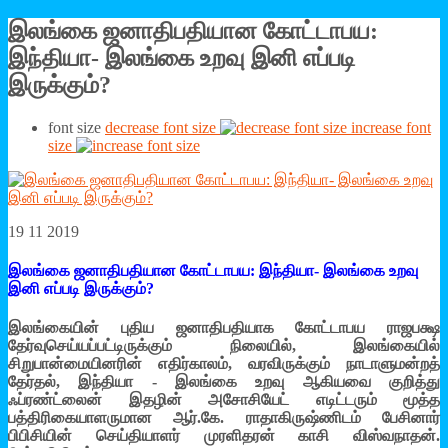
இலங்கை ஜனாதிபதியான கோட்டாபய:
இந்தியா- இலங்கை உறவு இனி எப்படி
இருக்கும்?
font size
decrease font size
increase font
size
19 11 2019
இலங்கை ஜனாதிபதியான கோட்டாபய: இந்தியா- இலங்கை உறவு
இனி எப்படி இருக்கும்?
இலங்கையின் புதிய ஜனாதிபதியாக கோட்டாபய ராஜபக்ஷ
தேர்வுசெய்யப்பட்டிருக்கும் நிலையில், இலங்கையில்
சிறுபான்மையினரின் எதிர்காலம், வரவிருக்கும் நாடாளுமன்றத்
தேர்தல், இந்தியா - இலங்கை உறவு ஆகியவை குறித்து
ஃப்ரண்ட்லைன் இதழின் அசோசியேட் எடிட்டரும் மூத்த
பத்திரிகையாளருமான ஆர்.கே. ராதாகிருஷ்ணிடம் பேசினார்
பிபிசியின் செய்தியாளர் முரளிதரன் காசி விஸ்வநாதன்.