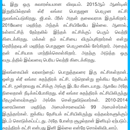
இது ஒரு சுவாரஸ்யமான விஷயம். 2015ஆம் ஆண்டின்
ப.
இறுதியில்தான் ஸ்ரீ லங்கா பொதுஜன பெரமுன கட்சி
துவங்கப்படுகிறது. ஜி.எல். பீரீஸ் அதன் தலைவராக இருக்கிறார்.
2018வரை மஹிந்த அந்தக் கட்சியிலேயே இல்லை. ஆனால்,
உள்ளாட்சித் தேர்தலில் இந்தக் கட்சிக்குப் பெரும் வெற்றி
கிடைக்கிறது. மக்கள் தம் கட்சியை விரும்புகிறார்கள் என்று
தெரிந்தவுடன் மஹிந்த பொதுஜன பெரமுனவில் சேர்கிறார். அதைத்
தன் கட்சியாக மாற்றிக்கொள்கிறார். அதற்கு அடுத்த ஒரு
வருடத்தில் இவ்வளவு பெரிய வெற்றி கிடைக்கிறது.
இலங்கையின் வரலாற்றைப் பொறுத்தவரை இரு கட்சிகள்தான்.
ஒன்று ஸ்ரீ லங்கா சுதந்திரக் கட்சி. மற்றொன்று ஐக்கிய தேசியக்
கட்சி. மூன்றாவது கட்சிக்கு அங்கு இடமே கிடையாது. ஆகவே அதே
நிலைதான் நீடிக்கப்போகிறது. ஸ்ரீ லங்கா சுதந்திரக் கட்சியிலிருந்து
மீதமுள்ளவர்களும் அங்கே சென்றுவிடுவார்கள். 2010-2014
வரையிலான மஹிந்த அமைச்சரவையில் 99 அமைச்சர்கள்
இருந்தார்கள். ஐக்கிய தேசியக் கட்சியிலிருந்து வந்தவர்களுக்கும்
இடம் கொடுக்கப்பட்டது. அதே போன்ற சூழல்தான் இனியும் ஏற்படும்.
சுதந்திரக் கட்சி என்பது இனி இல்லை என்றே சொல்லிவிடலாம்.