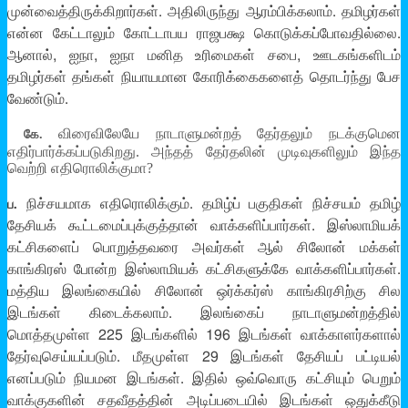
முன்வைத்திருக்கிறார்கள். அதிலிருந்து ஆரம்பிக்கலாம். தமிழர்கள்
என்ன கேட்டாலும் கோட்டாபய ராஜபக்ஷ கொடுக்கப்போவதில்லை.
ஆனால், ஐநா, ஐநா மனித உரிமைகள் சபை, ஊடகங்களிடம்
தமிழர்கள் தங்கள் நியாயமான கோரிக்கைகளைத் தொடர்ந்து பேச
வேண்டும்.
விரைவிலேயே நாடாளுமன்றத் தேர்தலும் நடக்குமென
கே.
எதிர்பார்க்கப்படுகிறது. அந்தத் தேர்தலின் முடிவுகளிலும் இந்த
வெற்றி எதிரொலிக்குமா?
நிச்சயமாக எதிரொலிக்கும். தமிழ்ப் பகுதிகள் நிச்சயம் தமிழ்
ப.
தேசியக் கூட்டமைப்புக்குத்தான் வாக்களிப்பார்கள். இஸ்லாமியக்
கட்சிகளைப் பொறுத்தவரை அவர்கள் ஆல் சிலோன் மக்கள்
காங்கிரஸ் போன்ற இஸ்லாமியக் கட்சிகளுக்கே வாக்களிப்பார்கள்.
மத்திய இலங்கையில் சிலோன் ஒர்க்கர்ஸ் காங்கிரசிற்கு சில
இடங்கள் கிடைக்கலாம். இலங்கைப் நாடாளுமன்றத்தில்
மொத்தமுள்ள 225 இடங்களில் 196 இடங்கள் வாக்காளர்களால்
தேர்வுசெய்யப்படும். மீதமுள்ள 29 இடங்கள் தேசியப் பட்டியல்
எனப்படும் நியமன இடங்கள். இதில் ஒவ்வொரு கட்சியும் பெறும்
வாக்குகளின் சதவீதத்தின் அடிப்படையில் இடங்கள் ஒதுக்கீடு