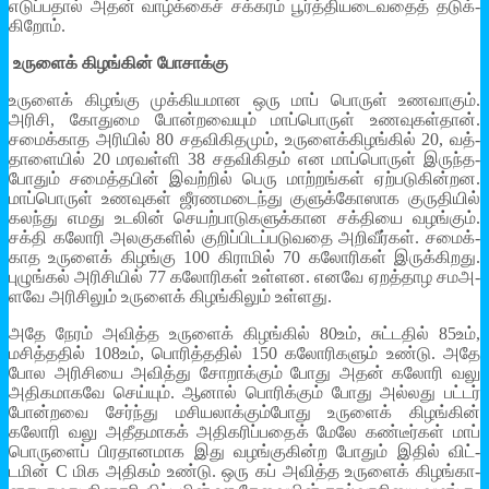
எடுப்­பதால் அதன் வாழ்க்கைச் சக்­கரம் பூர்த்­தி­ய­டை­வதைத் தடுக்­
கிறோம்.
உருளைக் கிழங்கின் போசாக்கு
உருளைக் கிழங்கு முக்­கி­ய­மான ஒரு மாப் பொருள் உண­வாகும்.
அரிசி, கோதுமை போன்­ற­வையும் மாப்­பொருள் உண­வு­கள்தான்.
சமைக்­காத அரியில் 80 சத­வி­கி­தமும், உரு­ளைக்­கி­ழங்கில் 20, வத்­
தா­ளையில் 20 மர­வள்ளி 38 சத­வி­கிதம் என மாப்­பொருள் இருந்­த­
போதும் சமைத்­தபின் இவற்றில் பெரு மாற்­றங்கள் ஏற்­ப­டு­கின்­றன.
மாப்­பொருள் உண­வுகள் ஜீர­ண­ம­டைந்து குளுக்­கோ­ஸாக குரு­தியில்
கலந்து எமது உடலின் செயற்­பா­டு­க­ளுக்­கான சக்­தியை வழங்கும்.
சக்தி கலோரி அல­கு­களில் குறிப்­பி­டப்­ப­டு­வதை அறி­வீர்கள். சமைக்­
காத உருளைக் கிழங்கு 100 கிராமில் 70 கலோ­ரிகள் இருக்­கி­றது.
புழுங்கல் அரி­சியில் 77 கலோ­ரிகள் உள்­ளன. எனவே ஏறத்­தாழ சம­அ­
ளவே அரி­சிலும் உருளைக் கிழங்­கிலும் உள்­ளது.
அதே நேரம் அவித்த உருளைக் கிழங்கில் 80உம், சுட்­டதில் 85உம்,
மசித்­ததில் 108உம், பொரித்­ததில் 150 கலோ­ரி­களும் உண்டு. அதே
போல அரி­சியை அவித்து சோறாக்கும் போது அதன் கலோரி வலு
அதி­க­மா­கவே செய்யும். ஆனால் பொரிக்கும் போது அல்­லது பட்டர்
போன்­றவை சேர்ந்து மசி­ய­லாக்­கும்­போது உருளைக் கிழங்கின்
கலோரி வலு அதீ­த­மாகக் அதி­க­ரிப்­பதைக் மேலே கண்­டீர்கள் மாப்
பொருளைப் பிர­தா­ன­மாக இது வழங்­கு­கின்ற போதும் இதில் விட்­
டமின் C மிக அதிகம் உண்டு. ஒரு கப் அவித்த உருளைக் கிழங்­கா­