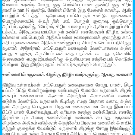
மேசைக் கரண்டி சோறு, ஒரு மெல்­லிய பாண் துண்டு ஒரு சிறிய
நானில் nan ¼ துண்டு, கோர்ன் பிளேக் இரு மேசைக் கரண்டி, ஆகி­
ய­வற்றில் கிட்­டத்­தட்ட ஒரே­ய­ளவு மாப்­பொருள் உண்டு. பழங்­களைப்
பொறுத்­த­ரையில் அவற் றில் மாப் பொருள் குறைவு. ஒவ்­வொரு
அப்பிள், ஒரேன்ஜ், பியேர்ஸ், சிறிய வாழைப்­பழம் ஆகி­ய­வற்­றிலும் கிட்­
டத்­தட்ட அதே­ய­ளவு மாப்­பொருள் உண்டு. என­வேதான் நீரி­ழிவு உள்­ள­
வர்­களை மாப்­பொருள் அதிகம் உள்ள உண­வு­களைக் குறைத்து காய்­
கறி பழ­வ­கை­களை அதிகம் உண்­ணும்­படி சிபாரிசு செய்­யப்­ப­டு­கி­றது.
ஆனால் அதே­நேரம் மாப்­பொருள் உண­வுகள் வேண்­டா­தவை அல்ல.
எமது உட­லுக்கு அவ­சியம் என்­பதை மறக்கக் கூடாது. ஏனெனில்
அவைதான் எமது இயக்­க­திற்கு அவ­சி­ய­மான சக்­தியைக் கொடுக்­
கின்­றன. இது நீரி­ழிவு நோய் உள்­ள­வர்­க­ளுக்கும் பொருந்தும்.
உண்­மையில் உருளைக் கிழங்கு நீரி­ழி­வா­ளர்­க­ளுக்கு ஆகாத உணவா?
நீரி­ழிவு உள்­ள­வர்கள் மாப்­பொருள் உண­வு­க­ளான சோறு, பாண், இடி­
யப்பம் பிட்டு போன்­ற­வற்றை உண்­பதைப் போலவே உருளைக் கிழங்­
கையும் உண்­ணலாம். ஆனால் அவற்றின் அள­வு­களில் கவனம்
எடுக்க வேண்டும். உருளைக் கிழங்கு எமது பிர­தான உணவு அல்ல.
நாம் அவற்றை பொது­வாக பிர­தான உண­வு­க­ளான சோறு இடி­யப்பம்
பிட்டு பாண் போன்­ற­வற்­றுடன் கறி­யாக கலந்து உண்­கிறோம். எனவே
இரண்­டையும் அளவு கணக்­கின்றி உண்ணக் கூடாது. உருளைக்
கிழங்கை அதிகம் எடுத்தால் அதற்­கேற்ப பிர­தான உணவின் அளவில்
சற்றுக் குறைக்க வேண்டும். உருளைக் கிழங்கு சோறு இரண்­டிலும்
நார்ப்­பொருள் உள்ள போதும் மேலும் அதிக நார்ப்­பொருள் உள்ள காய்­