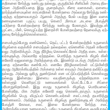
க­றி­களை சேர்த்து உண்­பது நல்­லது. குரு­தியில் சீனியின் அளவு திடீ­
ரென அதி­க­ரிப்­பதை இது குறைக்கும். கீரை வகைகள், ஏனைய
நார்த்­தன்­மை­யுள்ள காய்­க­றிகள் போன்­றவை அவ்­வாறு சேர்த்து உண்­
ப­தற்கு ஏற்­ற­வை­யாகும் ஆனால் அதற்கு மேல் பயற்று இன வகை
உண­வு­க­ளான பருப்பு பயறு, கௌபீ ,சோயா ,கடலை ,போஞ்சி
பயிற்றை போன்­ற­வற்றை சேர்த்து உண்­பது மேலாகும். இவற்­றுடன்
முட்டை, மீன், கொழுப்­பற்ற இறைச்சி போன்­ற­வற்றை தேவைக்கு ஏற்­
ற­ளவு சேர்த்­துக்­கொள்­ளலாம்.
சமைக்­கும்­போது எண்ணெய், நெய், பட்டர் போன்­ற­வற்றில் உருளைக்
கிழங்கை வதக்கிச் சமைத்தல் நல்­ல­தல்ல. ஏனெனில் அதன் கலோரி
வலு அதி­க­ரிக்கும். அது நீரி­ழிவு கொலஸ்ட்ரோல் அதீத எடை உள்­ள­
வர்­க­ளுக்கு அவ்­வாறே ஏற்­ற­தல்ல. பொரித்த உருளைக் கிழங் கின்
கலோரி வலு­வா­னது அவித்­ததை விட இரண்டு மடங்கு அதிகம் என்­
பதை ஏற்­க­னவே கண்டோம். எனவே நீரி­ழி­வா­ளர்கள் மட்­டு­மின்றி
தமது ஆரோக்­கி­யத்தில் அக்­கறை உள்ள எவரும் அவற்றை தவிர்ப்­பது
நல்­லது. அல்­லது ஒரிரு துண்­டுகள் என மட்­டுப்­ப­டுத்திக் கொள்­வது
நல்­லது இன்­றைய இளைய வய­தி­ன­ருக்கு ஏற்­ற­வி­த­மாக பல
உள்ளளூர் வெளி­நாட்டு உணவகங்கள் பொட்டேட்டோ சிப்சை
பரிமாறுகிறார்கள். இது எமது உருளைக் கிழங்கு பொரியலைப்
போன்றதே. மிக அதிக கலோரி வலு கொண்டதாகும். உருளைக்
கிழங்கில் பெரு விருப்பம் கொண்டவர்கள் சலட்டாகத் தயாரித்து
உண்ணலாம். அவித்த உருளைக் கிழங்கு துண்டுகளுடன் அவித்த
போஞ்சி கோவா, சலட் இலை போன்றவை சேர்ந்த சலட்
ஆரோக்கியமான உணவாகும். புதிய உருளைக் கிழங்கை ஒருபோதும்