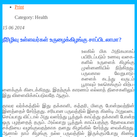
Print
Category: Health
15 06 2014
நீரிழிவு உள்ளவர்கள் உருழைக்கிழங்கு சாப்பிடலாமா?
உலகில் மிக அதி­க­மாகப்
பயி­ரி­டப்­படும் உணவு வகை­
களில் உருளைக் கிழங்கு
முன்­ன­ணியில் நிற்­கி­றது.
பரு­வ­கால வேறு­பா­டு­
களைக் கடந்து வருடம்
பூராவும் உல­கெங்கும் விற்­ப­
னைக்குக் கிடைக்­கி­றது. இதற்குக் காரணம் எல்லாத் திசை­க­ளிலும்
இது விளை­விக்­கப்­ப­டு­வதே ஆகும்.
தாவர வர்க்­கத்தில் இது தக்­காளி, கத்­தரி, மிளகு போன்­ற­வற்றின்
இனத்தைச் சேர்ந்­தது. சரி­யான பரு­வத்தில் இதை கிண்டி அறு­வடை
செய்­யாது விட்டால் அது வளர்ந்து பூத்துக் காய்த்து தக்­காளி போன்ற
ஒரு பழத்தைத் தரும். அவ்­வாறு பூத்துக் காய்ப்­ப­தற்கு தேவை­யான
சக்­தியை வழங்­கு­வ­தற்­காக தனது கிழங்கில் சேர்த்து வைக்­கி­றது.
ஆனால் நாம் கிழங்கு நல்ல பரு­வத்தில் இருக்­கும்­போது கிண்டி