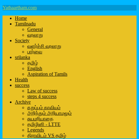
Yathaartham.com
Home
Tamilnadu
General
வரலாறு
Society
வளர்ச்சி வரலாறு
பார்வை
srilanka
தமிழ்
English
Aspiration of Tamils
Health
success
Law of success
steps 4 success
Archive
கறுப்பும் காவியும்
அறிந்தும் அறியாமலும்
சுயமரியாதை
தமிழினி - LTTE
Legends
திராவிடம் VS தமிழ்