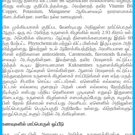
னது எமது தின­சரி விட்­டமின் ஊ தேவையின் கால்­வா­சியை வழங்­கு­
கி­றது என்­பது குறிப்­பி­டத்­தக்­கது. அவற்றைத் தவிர Vitamin B6
Copper, Potassium, Manganese ஆகி­ய­வையும் தாரா­ள­மாகக்
கிடைக்­கின்­றன. எனவே நல்ல உண­வுதான்.
மிக முக்­கி­ய­மாகக் குறிப்­பட வேண்­டி­யது அதி­லுள்ள நார்ப்­பொருள்
ஆகும். ஒரு கப் அவித்த உருளைக் கிழங்கில் சுமார் 2.93 கிராம் உள்­
ளது. அமெ­ரிக்க விவ­சாய ஆய்வுத் திணைக்­க­ள­மா­னது இதில் 60
ற்கு மேற்­பட்ட Phytochemicals மற்றும் விட்­ட­மின்கள் இருப்­ப­தாக அறி­
வித்­துள்­ளது. இவற்றுள் உடல் ஆரோக்­கி­யத்­திற்கு அவ­சி­ய­மான ஒட்­
சிசன் எதி­ரி­க­ளான antioxidents, Carotenoids, flavonoids போன்­ற­
வையும் அடங்­கு­கின்­றன. இவற்றைத் தவிர பிர­ஷரைக் கட்­டுப்­ப­
டுத்தக் கூடிய இர­சா­ய­ன­மான Kukoamines உரு­ளைக்­கி­ழங்கில்
இருப்­ப­தாக ஆய்­வுகள் சொல்­கின்­றன. ஆனால் பிர­ஷரைக் கட்­டுப்­ப­
டுத்­து­வ­தற்­காக உருளைக் கிழங்கைச் சாப்­பி­டுங்கள் என எந்த மருத்­
து­வரும் சிபாரிசு செய்ய மாட்­டார்கள். ஏனெனில் எவ்­வ­ளவு சாப்­
பிட்டால் எவ்­வ­ளவு குறையும் அதன் பலன் எவ்­வ­ளவு நேரத்­திற்கு
நீடிக்கும் என்­பது பற்­றிய தெளி­வான முடி­வுகள் எதுவும் இது­வரை
கிடை­யாது. உருளைக் கிழங்கைச் சமைக்­கும்­போது நன்கு கழு­விய
பின் தோல் நீக்­காமல் சமைப்­பது அவ­சியம். ஏனெனில் அதி­லுள்ள
நார்ப்­பொ­ருளில் பெரும்­ப­குதி அதி­லேயே உள்­ளது. விற்­ற­மின்­களும்
தாதுப்­பொ­ருட்­களும் அதில் அடங்­கி­யுள்­ளன.
உண­வு­களில் மாப்­பொருள் ஒப்­பீடு
ஒரு முட்­டையின் அள­வு­டைய அவித்த உரு­ளைக்­கி­ழங்கு, ஒரு