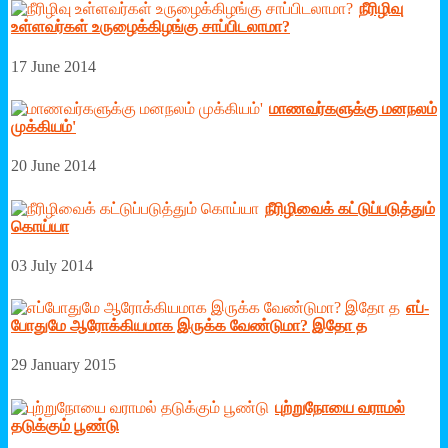
நீரிழிவு
உள்ளவர்கள் உருழைக்கிழங்கு சாப்பிடலாமா?
17 June 2014
மாணவர்களுக்கு மனநலம்
முக்கியம்'
20 June 2014
நீரி­ழி­வைக் ­கட்­டுப்­ப­டுத்தும்
கொய்யா
03 July 2014
எப்­
போ­துமே ஆரோக்­கி­யமாக இருக்க வேண்­டுமா? இதோ த
29 January 2015
புற்றுநோயை வராமல்
தடுக்கும் பூண்டு