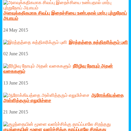
அளவுக்கதிகமாக சிவப்பு இறைச்சியை உண்பதால் மார்பு புற்றுநோய்
அபாயம்
24 May 2015
இரத்­தத்தை சுத்­தி­க­ரிக்கும் புளி
02 June 2015
நீரிழிவு நோயும் அதன்
வகைகளும்
13 June 2015
ஆரோக்கியத்தை
அள்ளித்தரும் எலுமிச்சை
21 June 2015
குழந்தையின் மூளை வளர்ச்சிக்கு தாய்ப்பாலே சிறந்தது