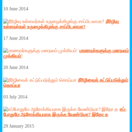
10 June 2014
நீரிழிவு
உள்ளவர்கள் உருழைக்கிழங்கு சாப்பிடலாமா?
17 June 2014
மாணவர்களுக்கு மனநலம்
முக்கியம்'
20 June 2014
நீரி­ழி­வைக் ­கட்­டுப்­ப­டுத்தும்
கொய்யா
03 July 2014
எப்­
போ­துமே ஆரோக்­கி­யமாக இருக்க வேண்­டுமா? இதோ த
29 January 2015