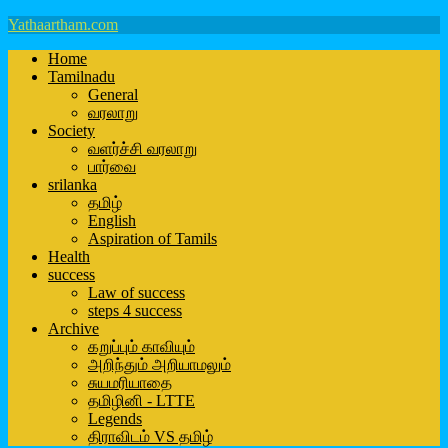
Yathaartham.com
Home
Tamilnadu
General
வரலாறு
Society
வளர்ச்சி வரலாறு
பார்வை
srilanka
தமிழ்
English
Aspiration of Tamils
Health
success
Law of success
steps 4 success
Archive
கறுப்பும் காவியும்
அறிந்தும் அறியாமலும்
சுயமரியாதை
தமிழினி - LTTE
Legends
திராவிடம் VS தமிழ்