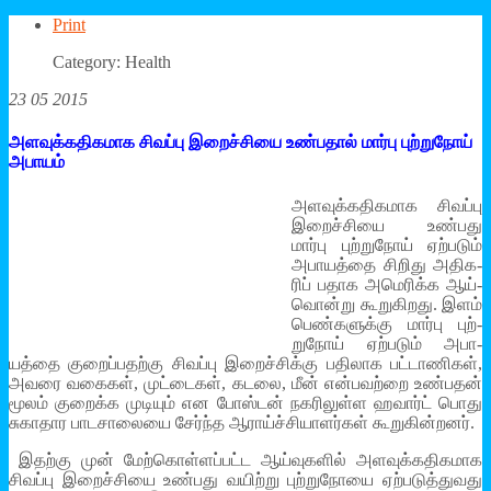
Print
Category: Health
23 05 2015
அளவுக்கதிகமாக சிவப்பு இறைச்சியை உண்பதால் மார்பு புற்றுநோய்
அபாயம்
அள­வுக்­க­தி­க­மாக சிவப்பு
இறைச்­சியை உண்­பது
மார்பு புற்­றுநோய் ஏற்­படும்
அபா­யத்தை சிறிது அதி­க­
ரிப் ­ப­தாக அமெ­ரிக்க ஆய்­
வொன்று கூறு­கி­றது. இளம்
பெண்­க­ளுக்கு மார்பு புற்­
றுநோய் ஏற்­படும் அபா­
யத்தை குறைப்­ப­தற்கு சிவப்பு இறைச்­சிக்கு பதி­லாக பட்­டா­ணிகள்,
அவரை வகைகள், முட்­டைகள், கடலை, மீன் என்­ப­வற்றை உண்­பதன்
மூலம் குறைக்க முடியும் என போஸ்டன் நக­ரி­லுள்ள ஹவார்ட் பொது
சுகா­தார பாட­சா­லையை சேர்ந்த ஆராய்ச்­சி­யா­ளர்கள் கூறு­கின்­றனர்.
இதற்கு முன் மேற்­கொள்­ளப்­பட்ட ஆய்­வு­களில் அள­வுக்­க­தி­க­மாக
சிவப்பு இறைச்­சியை உண்­பது வயிற்று புற்­று­நோயை ஏற்­ப­டுத்­து­வது