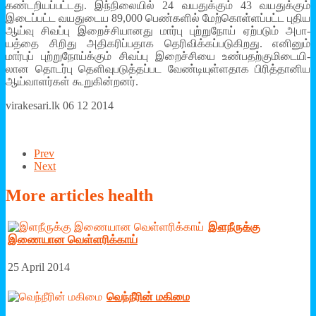
கண்­ட­றி­யப்­பட்­டது. இந்­நி­லையில் 24 வய­துக்கும் 43 வய­துக்கும்
இடைப்­பட்ட வய­து­டைய 89,000 பெண்­களில் மேற்­கொள்­ளப்­பட்ட புதிய
ஆய்வு சிவப்பு இறைச்­சி­யா­னது மார்பு புற்­றுநோய் ஏற்­படும் அபா­
யத்தை சிறிது அதி­க­ரிப்ப­தாக தெரி­விக்­கப்­ப­டு­கி­ற­து. எனினும்
மார்புப் புற்­று­நோய்க்கும் சிவப்பு இறைச்­சியை உண்­ப­தற்­கு­மி­டை­யி­
லான தொடர்பு தெளிவுபடுத்தப்பட வேண்டியுள்ளதாக பிரித்தானிய
ஆய்வாளர்கள் கூறுகின்றனர்.
virakesari.lk 06 12 2014
Prev
Next
More
articles health
இளநீருக்கு
இணையான வெள்ளரிக்காய்
25 April 2014
வெந்நீரின் மகிமை