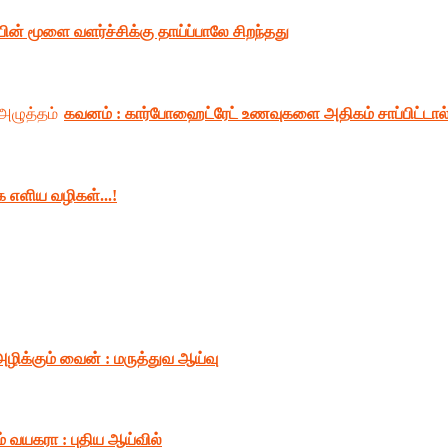
ின் மூளை வளர்ச்சிக்கு தாய்ப்பாலே சிறந்தது
கவனம் : கார்போஹைட்ரேட் உணவுகளை அதிகம் சாப்பிட்டால
எ‌ளிய வழிகள்...!
ிக்கும் வைன் : மருத்துவ ஆய்வு
ம் வயகரா : புதிய ஆய்வில்