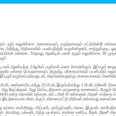
 பழம் எலு­மிச்சை. உண­வா­கவும், மருந்­தா­கவும் மட்­டு­மின்றி மங்­கள
ை அறிந்து அதி­க­ளவில் பயன்­ப­டுத்தி வரு­கின்­றனர். சாத்­துக்­குடி
ரப்­பிகள் உள்­ளன. 3ஆவது ஆண்டில் பலன் தரும் எலு­மிச்சை 30 முதல
ழும்
 மரம் ஆண்­டிற்கு 2ஆயிரம் பழங்கள் வரை கொடுக்கும். இப்­பழம் ஊறு­கா­யா
­த­விர மங்­கள பொரு­ளா­கவும், திருஷ்டி பரி­கா­ர­மா­கவும் பயன்­படும் எலு­மிச
பழம் வழங்­கப்­ப­டு­வ­துடன், தெய்­வங்­க­ளுக்கு மாலை­யா­கவும் அணி­விக்­க
சி 16 மி.கி, சுண்­ணாம்பு சத்து 25 மி.கி, இரும்­புச்­சத்து 1 மி.கி, கலோரி
் மீது தேய்த்தால் அது செம்பு நிற­மாக மாறு­வதை காணலாம். மேலும் பொஸ்­
ணீர் (84.6) என்ற அளவில் உள்­ளன. விட்­டமின் சி உள்­ளதால் அதன் சாற்றை அ
ியும் இயற்­கை­யாக கிடைக்கும். விளை­யாட்டு வீரர்கள் தங்­க­ளது களைப்பை உ
 நம்மை காக்­கி­றது. ஈர்ப்புண், நாக்­குப்புண், ஈளை, இருமல், சுக­பே­தி
 பேன், பொடுகு, பல்­வலி, பித்த மயக்கம், காக்கா வலிப்பு, தேள், தேனீ