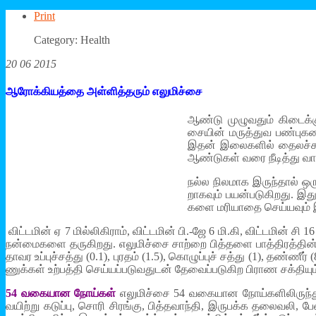
Print
Category: Health
20 06 2015
ஆரோக்கியத்தை அள்ளித்தரும் எலுமிச்சை
ஆண்டு முழு­வதும் கிடைக்கும்
சையின் மருத்­துவ பண்­பு­கள
இதன் இலை­களில் தைலச்­சு­
ஆண்­டுகள் வரை நீடித்து வா
நல்ல நில­மாக இருந்தால் ஒரு
றா­கவும் பயன்­ப­டு­கி­றது. இது
களை மரி­யாதை செய்­யவும் இப்­
விட்­டமின் ஏ 7 மில்­லி­கிராம், விட்­டமின் பி.-ஜே 6 மி.கி, விட்­டமின் 
நன்­மை­களை தரு­கி­றது. எலு­மிச்சை சாற்றை பித்­தளை பாத்­தி­ரத்தின
தாவர உப்­புச்­சத்து (0.1), புரதம் (1.5), கொழுப்புச் சத்து (1), தண்
ணுக்கள் உற்­பத்தி செய்­யப்­ப­டு­வ­துடன் தேவைப்­ப­டு­கிற பிராண சக்­த
54 வகை­யான நோய்கள்
எலு­மிச்சை 54 வகை­யான நோய்­க­ளி­லி­ருந்து
வயிற்று கடுப்பு, சொரி சிரங்கு, பித்­த­வாந்தி, இரு­பக்க தலை­வலி,