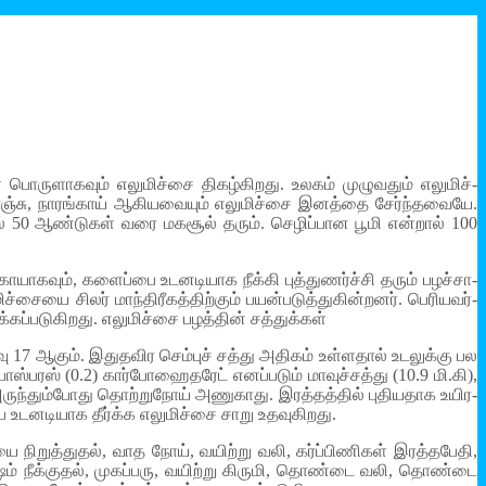
 பொரு­ளா­கவும் எலு­மிச்சை திகழ்­கி­றது. உலகம் முழு­வதும் எலு­மிச்­
, ஓரஞ்சு, நாரங்காய் ஆகி­ய­வையும் எலு­மிச்சை இனத்தை சேர்ந்­த­வையே.
் 50 ஆண்­டுகள் வரை மகசூல் தரும். செழிப்­பான பூமி என்றால் 100
­கவும், களைப்பை உட­ன­டி­யாக நீக்கி புத்­து­ணர்ச்சி தரும் பழச்­சா­
்­சையை சிலர் மாந்­தி­ரீ­கத்­திற்கும் பயன்­ப­டுத்­து­கின்­றனர். பெரி­ய­வர்­
ப்­ப­டு­கி­றது. எலு­மிச்சை பழத்தின் சத்­துக்கள்
 அளவு 17 ஆகும். இது­த­விர செம்புச் சத்து அதிகம் உள்­ளதால் உட­லுக்கு பல
பரஸ் (0.2) கார்­போ­ஹை­தரேட் எனப்­படும் மாவுச்­சத்து (10.9 மி.கி),
ருந்­தும்­போது தொற்­றுநோய் அணு­காது. இரத்­தத்தில் புதி­ய­தாக உயி­ர­
ட­ன­டி­யாக தீர்க்க எலு­மிச்சை சாறு உத­வு­கி­றது.
யை நிறுத்­துதல், வாத நோய், வயிற்று வலி, கர்ப்­பி­ணிகள் இரத்­த­பேதி,
 விஷம் நீக்­குதல், முகப்­பரு, வயிற்று கிருமி, தொண்டை வலி, தொண்டை