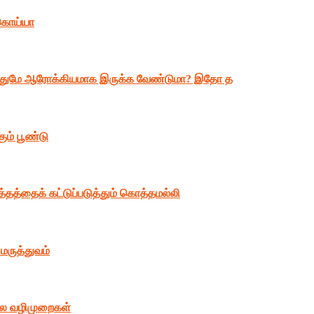
ம் கொய்யா
ோ­துமே ஆரோக்­கி­யமாக இருக்க வேண்­டுமா? இதோ த
ும் பூண்டு
்தத்தைக் கட்டுப்படுத்தும் கொத்தமல்லி
மருத்துவம்
ில வழிமுறைகள்