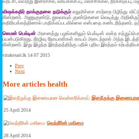
வறட்சி, வயிற்று இரைச்சல், வாய்க்­க­சப்பு, மலச்­சிக்கல், நீர்க்­க­டுப
விஷக்­கதிர் தாக்­கு­தலை தடுக்கும்
எலு­மிச்சை சாற்றை பிழிந்து விட்
கின்­றனர். அணு­குண்டு, ஜல­வாயுக் குண்­டு­களை வெடித்து அதி­லி­ருந
கதி­ரி­யக்­கத்­தினால் பாதிக்­கப்­ப­ட­வில்லை என்­பதை கண்­ட­றிந்­தனர
லெமன் பெக்டின்
அனைத்து பழங்­க­ளிலும் பெக்டின் என்ற சத்­துப்­பொரு
பயன்­ப­டு­கி­றது. நீர­ழிவு நோயா­ளிகள் காயம் அடைந்தால் அந்த இடத்­த
கின்­றனர். இது இழந்த இரத்­தத்­திற்கு பதில் புதிய இரத்தம் உற்பத்தி
virakesari.lk 14 07 2015
Prev
Next
More
articles health
இளநீருக்கு இணையான 
25 April 2014
வெந்நீரின் மகிமை
28 April 2014