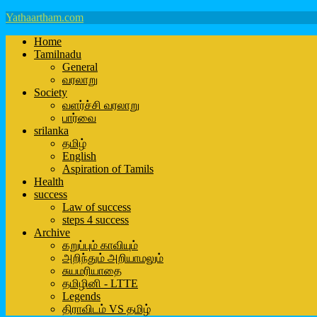
Yathaartham.com
Home
Tamilnadu
General
வரலாறு
Society
வளர்ச்சி வரலாறு
பார்வை
srilanka
தமிழ்
English
Aspiration of Tamils
Health
success
Law of success
steps 4 success
Archive
கறுப்பும் காவியும்
அறிந்தும் அறியாமலும்
சுயமரியாதை
தமிழினி - LTTE
Legends
திராவிடம் VS தமிழ்