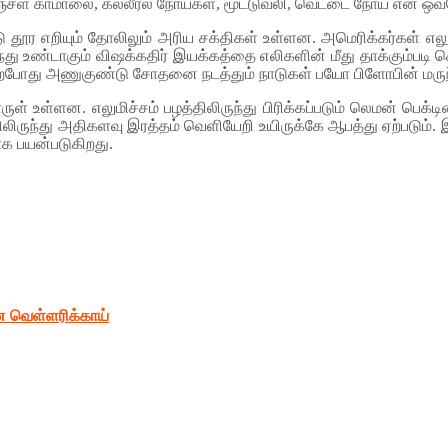
்பு, மஞ்சள் காமாலை, கல்­லீரல் நோய்கள், மூட்­டு­வலி, வெட்டை நோய் என ஒவ்
டு தூர எறியும் தோலிலும் அரிய சக்­திகள் உள்­ளன. அமெ­ரிக்­கர்கள் எலு
்து உண்­டாகும் விஷ­க்கதிர் இயக்­கத்தை எலி­களின் மீது தாக்­கும்­பட
். தற்­போது அணு­குண்டு சோதனை நடத்தும் நாடுகள் பயோ பிளோபின் மருந்தை உ
ள் உள்­ளன. எலு­மிச்சம் பழத்­தி­லி­ருந்து பிரிக்­கப்­படும் லெமன் பெக
ி­லி­ருந்து அதி­க­ளவு இரத்தம் வெளி­யேறி உயி­ருக்கே ஆபத்து ஏற்­படும
யாக பயன்படுகிறது.
வெள்ளரிக்காய்