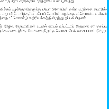
­வொரு நோய்­க­ளுக்கும் மருந்­தாக பயன்­ப­டு­கி­றது.
­மிச்சம் பழத்­தோ­லி­லிருந்து பயோ பிளோபின் என்ற மருந்தை தயா­ரிக்­
ி செய்து பரி­சோ­தித்­ததில் பயோ­பி­ளோபின் மருந்தை உட்­கொண்ட எலிகள்
ட்­கொண்டு கதி­ரி­யக்­கத்­தி­லி­ருந்து தப்­பு­கின்­றனர்.
்டின் நீரி­ழிவு நோயா­ளிகள் உடலில் காயம் ஏற்­பட்டால் அதனை சரி செய்ய
். இந்த வகை இரத்­த­போக்கை நிறுத்த லெமன் ­பெக்­டினை பயன்­ப­டுத்­து­