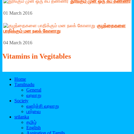
தூங்கும் முன் ஒரு கப் தண்ணீர்
01 March 2016
குழந்தைகளை
பாதிக்கும் மன நலக் கோளாறு
04 March 2016
Vitamins
in Vegitables
Home
Tamilnadu
General
வரலாறு
Society
வளர்ச்சி வரலாறு
பார்வை
srilanka
தமிழ்
English
Aspiration of Tamils