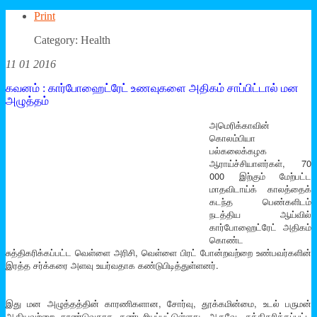
Print
Category: Health
11 01 2016
கவனம் : கார்போஹைட்ரேட் உணவுகளை அதிகம் சாப்பிட்டால் மன
அழுத்தம்
அமெரிக்காவின்
கொலம்பியா
பல்கலைக்கழக
ஆராய்ச்சியாளர்கள், 70
000 இற்கும் மேற்பட்ட
மாதவிடாய்க் காலத்தைக்
கடந்த பெண்களிடம்
நடத்திய ஆய்வில்
கார்போஹைட்ரேட் அதிகம்
கொண்ட
சுத்திகரிக்கப்பட்ட வெள்ளை அரிசி, வெள்ளை பிரட் போன்றவற்றை உண்பவர்களின்
இரத்த சர்க்கரை அளவு உயர்வதாக கண்டுபிடித்துள்ளனர்.
இது மன அழுத்தத்தின் காரணிகளான, சோர்வு, தூக்கமின்மை, உடல் பருமன்
ஆகியவற்றை தூண்டுவதாக கண்டறியப்பட்டுள்ளது. ஆகவே, சுத்திகரிக்கப்பட்ட