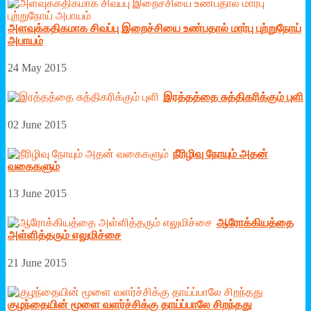
அளவுக்கதிகமாக சிவப்பு இறைச்சியை உண்பதால் மார்பு புற்றுநோய்
அபாயம்
24 May 2015
இரத்­தத்தை சுத்­தி­க­ரிக்கும் புளி
02 June 2015
நீரிழிவு நோயும் அதன்
வகைகளும்
13 June 2015
ஆரோக்கியத்தை
அள்ளித்தரும் எலுமிச்சை
21 June 2015
குழந்தையின் மூளை வளர்ச்சிக்கு தாய்ப்பாலே சிறந்தது