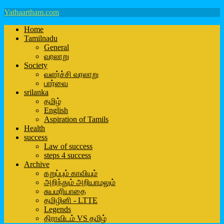
Yathaartham.com
Home
Tamilnadu
General
வரலாறு
Society
வளர்ச்சி வரலாறு
பார்வை
srilanka
தமிழ்
English
Aspiration of Tamils
Health
success
Law of success
steps 4 success
Archive
கறுப்பும் காவியும்
அறிந்தும் அறியாமலும்
சுயமரியாதை
தமிழினி - LTTE
Legends
திராவிடம் VS தமிழ்