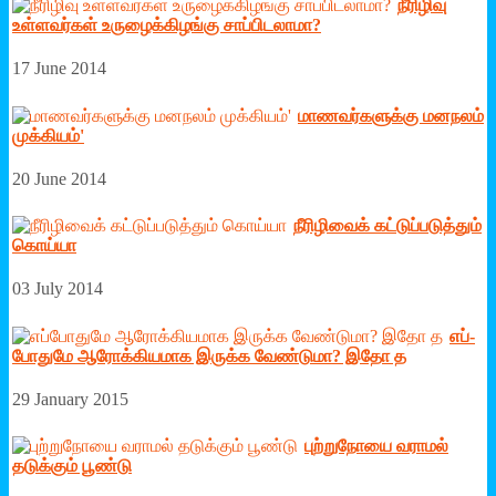
நீரிழிவு
உள்ளவர்கள் உருழைக்கிழங்கு சாப்பிடலாமா?
17 June 2014
மாணவர்களுக்கு மனநலம்
முக்கியம்'
20 June 2014
நீரி­ழி­வைக் ­கட்­டுப்­ப­டுத்தும்
கொய்யா
03 July 2014
எப்­
போ­துமே ஆரோக்­கி­யமாக இருக்க வேண்­டுமா? இதோ த
29 January 2015
புற்றுநோயை வராமல்
தடுக்கும் பூண்டு