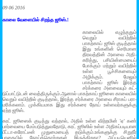
09 06 2016
காலை வேளையில் சிறந்த ஜூஸ்.!
காலையில் எழுந்­ததும்
வெறும் வயிற்றில்
பாகற்காய் ஜூஸ் குடித்தால்
இது உங்­களின் செரி­மான
திர­வத்தின் அளவை அதி­
க­ரித்து, பசி­யின்­மையைப்
போக்கும் மற்றும் வயிற்றில்
உள்ள பூச்­சி­க­ளையும்
அழிக்கும். மேலும்
பாகற்காய் ஜூஸ் இரத்த
சர்க்­கரை அள­வையும் கட்­
டுப்­பாட்­டுடன் வைத்­தி­ருக்கும்.ஆனால் பாகற்காய் ஜூஸை காலையில்
வெறும் வயிற்றில் குடித்தால், இரத்த சர்க்­கரை அளவை சீராகப் பரா­
ம­ரிக்­கலாம். முக்­கி­ய­மாக இது சர்க்­கரை நோய் உள்­ள­வர்­க­ளுக்கு
ஏற்ற ஜூஸ்.
கரட் ஜூஸைக் குடித்து வந்தால், அதில் உள்ள விற்­றமின் 'ஏ' கண்
பார்­வையை மேம்­ப­டுத்­து­வ­தோடு, கரட் ஜூஸில் உள்ள அதி­கப்­ப­டி­யான
பீட்­டா-­க­ரோட்டீன் முது­மையைத் தடுக்கும்.உங்­க­ளுக்கு சிறுநீர்
பாதையில் நோய்த்­தொற்­றுகள் இருக்­கி­றதா? அப்­ப­டி­யெனில்