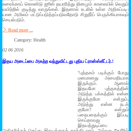
சுரைக்காய் கொண்டு ஜூஸ் தயா­ரித்து தினமும் காலையில் வெறும்
வயிற்றில் குடித்து வாருங்கள். இதனால் உடலில் உள்ள அதி­கப்­ப­டி­
யான அமிலம் மட்­டுப்­ப­டுத்­தப்­ப­டு­வ­தோடு சிறுநீர்ப் பெருக்­கி­யா­கவும்
செயல்­படும்.
Read more ...
Category: Health
02 06 2016
இதய அடைப்பை அகற்ற வந்துவிட்டது புதிய ட்ரான்ஸ்கீட்டர்.!
“
புத்தகம் படிக்கும் போது
மனமானது அமைதியாக
இருக்கும். ஆனால்
இதயமோ புத்தகத்தின்
அடுத்த பக்கத்தில் என்ன
இருக்குமோ என்றும்,
அடுத்து என்ன நடக்
குமோ? என்றும்
பதைபதைக்கும் இப்படி
செய்தாவது
இதயத்துடிப்பை
அதிகரிக்கச் செய்து இதயத்தைக் காத்திடலாம். அல்லது தேநீரில்