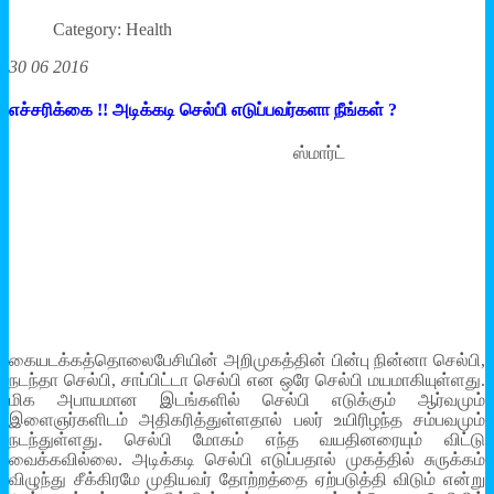
Category: Health
30 06 2016
எச்சரிக்கை !! அடிக்கடி செல்பி எடுப்பவர்களா நீங்கள் ?
ஸ்மார்ட்
கையடக்கத்தொலைபேசியின் அறிமுகத்தின் பின்பு நின்னா செல்பி,
நடந்தா செல்பி, சாப்பிட்டா செல்பி என ஒரே செல்பி மயமாகியுள்ளது.
மிக அபாயமான இடங்களில் செல்பி எடுக்கும் ஆர்வமும்
இளைஞர்களிடம் அதிகரித்துள்ளதால் பலர் உயிரிழந்த சம்பவமும்
நடந்துள்ளது. செல்பி மோகம் எந்த வயதினரையும் விட்டு
வைக்கவில்லை. அடிக்கடி செல்பி எடுப்பதால் முகத்தில் சுருக்கம்
விழுந்து சீக்கிரமே முதியவர் தோற்றத்தை ஏற்படுத்தி விடும் என்று