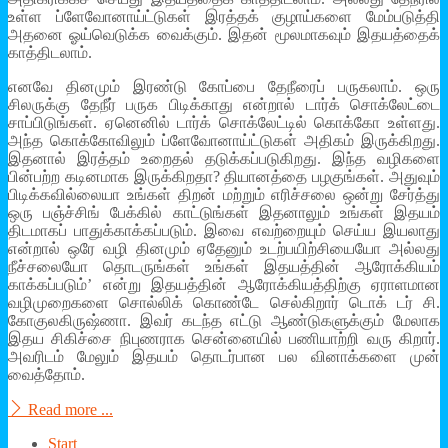
உள்ள ப்ளேவோனாய்ட்டுகள் இரத்தக் குழாய்களை மேம்படுத்தி
அதனை ஓய்வெடுக்க வைக்கும். இதன் மூலமாகவும் இதயத்தைக்
காத்திடலாம்.
எனவே தினமும் இரண்டு கோப்பை தேநீரைப் பருகலாம். ஒரு
சிலருக்கு தேநீர் பருக பிடிக்காது என்றால் டார்க் சொக்லேட்டை
சாப்பிடுங்கள். ஏனெனில் டார்க் சொக்லேட்டில் கொக்கோ உள்ளது.
அந்த கொக்கோவிலும் ப்ளேவோனாய்ட்டுகள் அதிகம் இருக்கிறது.
இதனால் இரத்தம் உறைதல் தடுக்கப்படுகிறது. இந்த வழிகளை
பின்பற்ற கடினமாக இருக்கிறதா? தியானத்தை பழகுங்கள். அதுவும்
பிடிக்கவில்லையா உங்கள் திறன் மற்றும் எரிச்சலை ஒன்று சேர்த்து
ஒரு பஞ்ச்சிங் பேக்கில் காட்டுங்கள் இதனாலும் உங்கள் இதயம்
திடமாகப் பாதுக்காக்கப்படும். இவை எவற்றையும் செய்ய இயலாது
என்றால் ஒரே வழி தினமும் ஏதேனும் உடற்பயிற்சியையோ அல்லது
நீச்சலையோ தொடருங்கள் உங்கள் இதயத்தின் ஆரோக்கியம்
காக்கப்படும்’ என்று இதயத்தின் ஆரோக்கியத்திற்கு ஏராளமான
வழிமுறைகளை சொல்லிக் கொண்டே செல்கிறார் டொக் டர் சி.
கோகுலகிருஷ்ணா. இவர் கடந்த எட்டு ஆண்டுகளுக்கும் மேலாக
இதய சிகிச்சை நிபுணராக சென்னையில் பணியாற்றி வரு கிறார்.
அவரிடம் மேலும் இதயம் தொடர்பான பல வினாக்களை முன்
வைத்தோம்.
Read more ...
Start