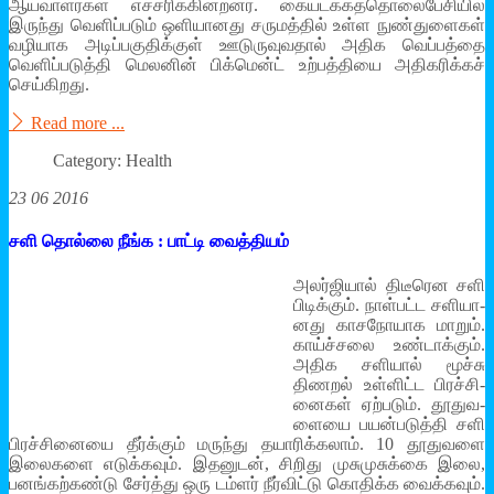
ஆய்வாளர்கள் எச்சரிக்கின்றனர். கையடக்கத்தொலைபேசியில்
இருந்து வெளிப்படும் ஒளியானது சருமத்தில் உள்ள நுண்துளைகள்
வழியாக அடிப்பகுதிக்குள் ஊடுருவுவதால் அதிக வெப்பத்தை
வெளிப்படுத்தி மெலனின் பிக்மென்ட் உற்பத்தியை அதிகரிக்கச்
செய்கிறது.
Read more ...
Category: Health
23 06 2016
சளி தொல்லை நீங்க‌ : பாட்டி வைத்தியம்
அலர்­ஜியால் திடீ­ரென சளி
பிடிக்கும். நாள்­பட்ட சளி­யா­
னது காச­நோ­யாக மாறும்.
காய்ச்­சலை உண்­டாக்கும்.
அதிக சளியால் மூச்சு
திணறல் உள்­ளிட்ட பிரச்சி­
னைகள் ஏற்­படும். தூது­வ­
ளையை பயன்­ப­டுத்தி சளி
பிரச்சி­னையை தீர்க்கும் மருந்து தயா­ரிக்­கலாம். 10 தூது­வளை
இலை­களை எடுக்­கவும். இத­னுடன், சிறிது முசு­மு­சுக்கை இலை,
பனங்­கற்­கண்டு சேர்த்து ஒரு டம்ளர் நீர்­விட்டு கொதிக்க வைக்­கவும்.