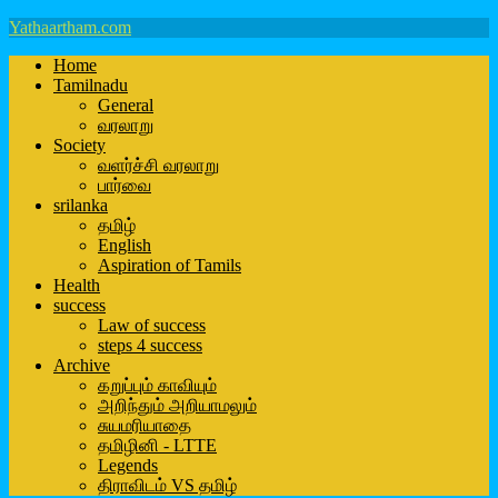
Yathaartham.com
Home
Tamilnadu
General
வரலாறு
Society
வளர்ச்சி வரலாறு
பார்வை
srilanka
தமிழ்
English
Aspiration of Tamils
Health
success
Law of success
steps 4 success
Archive
கறுப்பும் காவியும்
அறிந்தும் அறியாமலும்
சுயமரியாதை
தமிழினி - LTTE
Legends
திராவிடம் VS தமிழ்