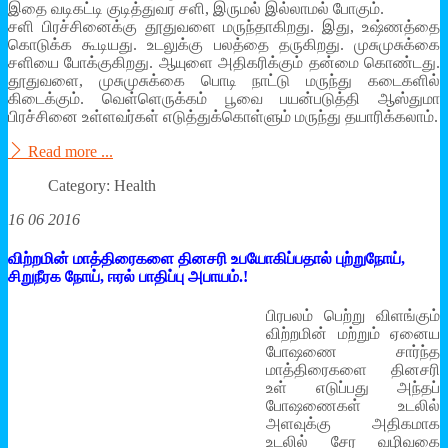
இதை வடி­கட்டி குடித்­து­வர சளி, இருமல் இல்­லாமல் போகும்.
சளி பிரச்சி­னைக்கு தூது­வளை மருந்­தா­கி­றது. இது, உஷ்­ணத்தை
கொடுக்க கூடி­யது. உட­லுக்கு பலத்தை தரு­கி­றது. முசு­மு­சுக்கை
சளியை போக்­கு­கி­றது. ஆயுளை அதி­க­ரிக்கும் தன்மை கொண்­டது.
தூது­வளை, முசு­மு­சுக்கை பொடி நாட்டு மருந்து கடை­களில்
கிடைக்கும். வெள்­ளெ­ருக்கம் பூவை பயன்­ப­டுத்தி ஆஸ்­துமா
பிரச்சினை உள்­ள­வர்கள் எடுத்­துக்­கொள்ளும் மருந்து தயா­ரிக்­கலாம்.
Read more ...
Category: Health
16 06 2016
விற்றமின் மாத்திரைகளை தினசரி உபயோகிப்பதால் புற்றுநோய்,
சிறுநீரக நோய், ஈரல் பாதிப்பு அபாயம்.!
பிரபலம் பெற்று விளங்கும்
விற்றமின் மற்றும் ஏனைய
போஷணை சார்ந்த
மாத்திரைகளை தினசரி
உள் எடுப்பது அந்தப்
போஷணைகள் உடலில்
அளவுக்கு அதிகமாக
உடலில் சேர வழிவகை