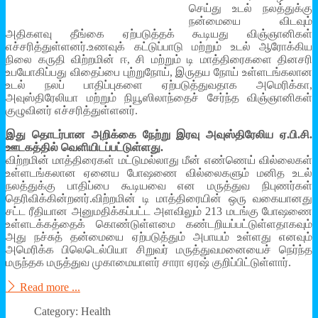
செய்து உடல் நலத்துக்கு
நன்மையை விடவும்
அதிகளவு தீங்கை ஏற்படுத்தக் கூடியது விஞ்ஞானிகள்
எச்சரித்துள்ளனர்.உணவுக் கட்டுப்பாடு மற்றும் உடல் ஆரோக்கிய
நிலை கருதி விற்றமின் ஈ, சி மற்றும் டி மாத்திரைகளை தினசரி
உபயோகிப்பது விதைப்பை புற்றுநோய், இருதய நோய் உள்ளடங்கலான
உடல் நலப் பாதிப்புகளை ஏற்படுத்துவதாக அமெரிக்கா,
அவுஸ்திரேலியா மற்றும் நியூஸிலாந்தைச் சேர்ந்த விஞ்ஞானிகள்
குழுவினர் எச்சரித்துள்ளனர்.
இது தொடர்பான அறிக்கை நேற்று இரவு அவுஸ்திரேலிய ஏ.பி.சி.
ஊடகத்தில் வெளியிடப்பட்டுள்ளது.
விற்றமின் மாத்திரைகள் மட்டுமல்லாது மீன் எண்ணெய் வில்லைகள்
உள்ளடங்கலான ஏனைய போஷணை வில்லைகளும் மனித உடல்
நலத்துக்கு பாதிப்பை கூடியவை என மருத்துவ நிபுணர்கள்
தெரிவிக்கின்றனர்.விற்றமின் டி மாத்திரையின் ஒரு வகையானது
சட்ட ரீதியான அனுமதிக்கப்பட்ட அளவிலும் 213 மடங்கு போஷணை
உள்ளடக்கத்தைக் கொண்டுள்ளமை கண்டறியப்பட்டுள்ளதாகவும்
அது நச்சுத் தன்மையை ஏற்படுத்தும் அபாயம் உள்ளது எனவும்
அமெரிக்க பிலெடெல்பியா சிறுவர் மருத்துவமனையைச் நெர்ந்த
மருந்தக மருத்துவ முகாமையாளர் சாரா ஏரஷ் குறிப்பிட்டுள்ளார்.
Read more ...
Category: Health