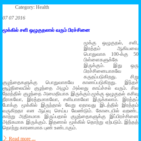
Category: Health
07 07 2016
மூக்கில் சளி ஒழுகுதலால் வரும் பிரச்சினை
மூக்கு ஒழுகுதல், சளி,
இரத்தம் ஆகியவை
பொதுவாக 100-க்கு 50
பிள்ளைகளுக்கே
இருக்கும். இது ஒரு
பிரச்சினையாகவே
கருதப்படுகிறது. சிறு
குழந்தைகளுக்கு பொதுவாகவே காணப்படுகிறது. இந்தச்
சூழ்நிலையில் குழந்தை அழும் அல்லது காய்ச்சல் வரும். சில
நேரத்தில் குழந்தை அமைதியாக இருக்கும்.மூக்கு ஒழுகுதல் கசிவு
நீராகவோ, இரத்தமாகவோ, சளியாகவோ இருக்கலாம். இரத்தப்
போக்கு மூக்கில் இருந்தால் வேறு ஏதாவது இடத்தில் இரத்தம்
வருகிறதா என ஆய்வு செய்ய வேண்டும். கோடையில் வறண்ட
காற்று அதிகமாக இருப்பதால் குழந்தைகளுக்கு இப்பிரச்சினை
அதிகமாக இருக்கும். இதனால் மூக்கில் தொற்று ஏற்படும். இந்தத்
தொற்று காரணமாக புண் உண்டாகும்.
Read more ...