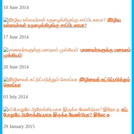
10 June 2014
நீரிழிவு
உள்ளவர்கள் உருழைக்கிழங்கு சாப்பிடலாமா?
17 June 2014
மாணவர்களுக்கு மனநலம்
முக்கியம்'
20 June 2014
நீரி­ழி­வைக் ­கட்­டுப்­ப­டுத்தும்
கொய்யா
03 July 2014
எப்­
போ­துமே ஆரோக்­கி­யமாக இருக்க வேண்­டுமா? இதோ த
29 January 2015