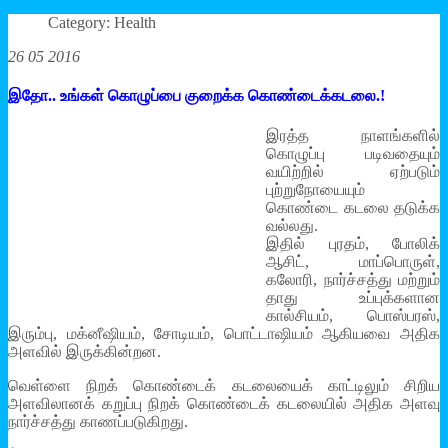
Category: Health
26 05 2016
இதோ.. உங்கள் கொழுப்பை குறைக்க கொண்டைக்கடலை.!
இரத்த நாளங்களில்
கொழுப்பு படிவதையும்
வயிற்றில் ஏற்படும்
புற்றுநோயையும்
கொண்டை கடலை தடுக்க
வல்லது.
இதில் புரதம், போலிக்
ஆசிட், மாப்பொருள்,
கலோரி, நார்ச்சத்து மற்றும்
தாது உப்புக்களான
கால்சியம், பொஸ்பரஸ்,
இரும்பு, மக்னீஷியம், சோடியம், பொட்டாஷியம் ஆகியவை அதிக
அளவில் இருக்கின்றன.
வெள்ளை நிறக் கொண்டைக் கடலையைக் காட்டிலும் சிறிய
அளவிலானக் கறுப்பு நிறக் கொண்டைக் கடலையில் அதிக அளவு
நார்ச்சத்து காணப்படுகிறது.