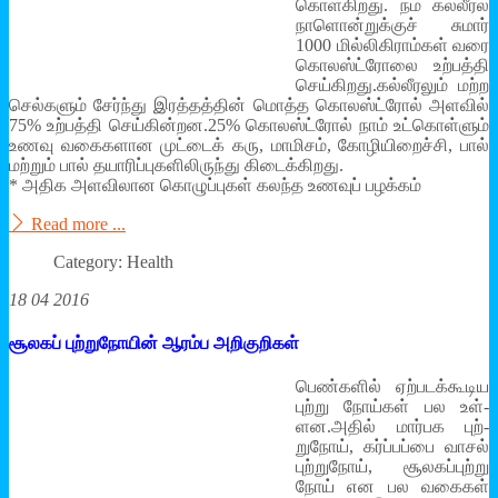
கொள்­கி­றது. நம் கல்­லீரல்
நாளொன்­றுக்குச் சுமார்
1000 மில்­லி­கி­ராம்கள் வரை
கொலஸ்ட்ரோலை உற்­பத்தி
செய்­கி­றது.கல்­லீ­ரலும் மற்ற
செல்­களும் சேர்ந்து இரத்­தத்தின் மொத்த கொலஸ்ட்ரோல் அளவில்
75% உற்­பத்தி செய்­கின்­றன.25% கொலஸ்ட்ரோல் நாம் உட்­கொள்ளும்
உணவு வகை­க­ளான முட்டைக் கரு, மாமிசம், கோழி­யி­றைச்சி, பால்
மற்றும் பால் தயா­ரிப்­பு­க­ளி­லிருந்து கிடைக்­கி­றது.
* அதிக அள­வி­லான கொழுப்­புகள் கலந்த உணவுப் பழக்கம்
Read more ...
Category: Health
18 04 2016
சூலகப் புற்றுநோயின் ஆரம்ப அறிகுறிகள்
பெண்­களில் ஏற்­ப­டக்­கூ­டிய
புற்­று நோய்கள் பல உள்­
ளன.அதில் மார்­பக புற்­
றுநோய், கர்ப்­பப்பை வாசல்
புற்­றுநோய், சூல­கப்­புற்று
நோய் என பல வகைகள்