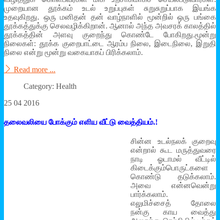
முறையான தூக்கம் உடல் உறுப்புகள் சுறுசுறுப்பாக இயங்க
உதவுகிறது. ஒரு மனிதன் தன் வாழ்நாளில் மூன்றில் ஒரு பங்கை
தூக்கத்துக்கு செலவழிக்கிறான். ஆனால் அந்த அவசரக் காலத்தில்
தூக்கத்தின் அளவு குறைந்து கொண்டே போகிறது.மூன்று
நிலைகள்: தூக்க குறைபாட்டை ஆரம்ப நிலை, இடைநிலை, இறுதி
நிலை என்று மூன்று வகையாகப் பிரிக்கலாம்.
Read more ...
Category: Health
25 04 2016
தலைவலியை போக்கும் எளிய வீட்டு வைத்தியம்.!
சின்ன உடல்நலக் குறைவு
என்றால் கூட மருத்துவரை
நாடி ஓடாமல் வீட்டில்
கிடைக்கும்பொருட்களை
கொண்டு தடுக்கலாம்.
அவை என்னவென்று
பார்க்கலாம்.
எலுமிச்சைத் தோலை
நன்கு காய வைத்து