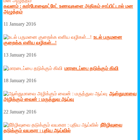
கவனம் : கார்போஹைட்ரேட் உணவுகளை அதிகம் சாப்பிட்டால் மன
அழுத்தம்
11 January 2016
உடல் பருமனை
குறைக்க எ‌ளிய வழிகள்...!
13 January 2016
மாரடைப்பை தடுக்கும் கிவி
18 January 2016
ஆஸ்துமாவை
அழிக்கும் வைன் : மருத்துவ ஆய்வு
22 January 2016
நீரிழிவுவை
தடுக்கும் வயகரா : புதிய ஆய்வில்