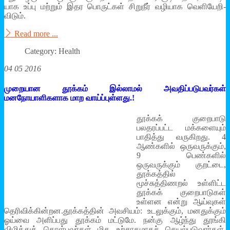
யாக உப்பு மற்றும் இதர பொருட்கள் சிறுநீர் வழி­யாக வெளி­யே­றி­
விடும்.
Read more ...
Category: Health
04 05 2016
முறையான தூக்கம் இல்லாமல் அவதிப்படுபவர்கள்
மனநோயாளிகளாக மாற வாய்ப்புள்ளது.!
தூக்கக் குறைபாடு
பலதரப்பட்ட மக்களையும்
பாதித்து வருகிறது. 4
ஆண்களில் ஒருவருக்கும்,
9 பெண்களில்
ஒருவருக்கும் குறட்டை,
தூக்கத்தில்
மூச்சுத்திணறல் உள்ளிட்ட
தூக்கக் குறைபாடுகள்
உள்ளன என்று ஆய்வுகள்
தெரிவிக்கின்றன.தூக்கத்தின் அவசியம்: உடலுக்கும், மனதுக்கும்
ஓய்வை அளிப்பது தூக்கம் மட்டுமே. நன்கு ஆழ்ந்து தூங்கி
விழித்துக் கொள்பவர்கள் மிக உற்சாகமாகச் செயல்படுவார்கள்.