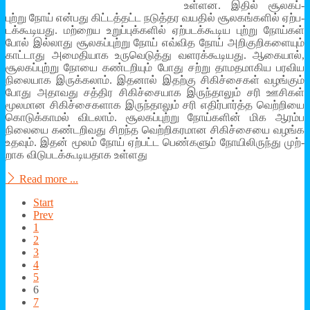
உள்­ளன. இதில் சூல­கப்­
புற்று நோய் என்­பது கிட்­டத்­தட்ட நடுத்­த­ர­ வயதில் சூல­கங்­களில் ஏற்­ப­
டக்­கூ­டியது. மற்­றைய உறுப்­புக்­களில் ஏற்­ப­டக்­கூ­டிய புற்று நோய்கள்
போல் இல்­லாது சூல­கப்­புற்று நோய் எவ்­வித நோய் அறி­கு­றி­க­ளையும்
காட்­டாது அமை­தி­யாக உரு­வெ­டுத்து வள­ரக்­கூடி­யது. ஆகையால்,
சூல­கப்­புற்று நோயை கண்­ட­றியும் போது சற்று தாம­த­மா­கிய பர­விய
நிலை­யாக இருக்­கலாம். இதனால் இதற்கு சிகிச்­சைகள் வழங்கும்
போது அதா­வது சத்­திர சிகிச்­சை­யாக இருந்­தாலும் சரி ஊசிகள்
மூல­மான சிகிச்­சை­க­ளாக இருந்­தாலும் சரி எதிர்பார்த்த வெற்­றியை
கொடுக்­காமல் விடலாம். சூல­கப்­புற்று நோய்களின் மிக ஆரம்ப
நிலையை கண்­ட­றி­வது சிறந்த வெற்­றி­க­ர­மான சிகிச்­சையை வழங்க
உதவும். இதன் மூலம் நோய் ஏற்­பட்ட பெண்­களும் நோயி­லி­ருந்து முற்­
றாக விடு­ப­டக்­கூ­டி­ய­தாக உள்­ளது
Read more ...
Start
Prev
1
2
3
4
5
6
7