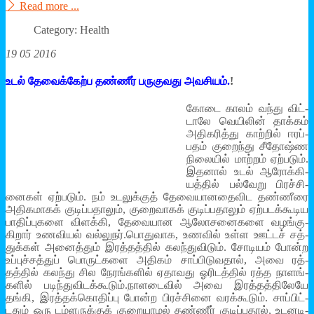
Read more ...
Category: Health
19 05 2016
உடல் தேவைக்­கேற்ப தண்ணீர் பரு­கு­வது அவ­சியம்.
!
கோடை காலம் வந்து விட்­
டாலே வெயிலின் தாக்கம்
அதி­க­ரித்து காற்றில் ஈரப்­
பதம் குறைந்து சீதோஷ்ண
நிலையில் மாற்றம் ஏற்­படும்.
இதனால் உடல் ஆரோக்­கி­
யத்தில் பல்­வேறு பிரச்­சி­
னைகள் ஏற்­படும். நம் உட­லுக்குத் தேவை­யா­ன­தை­விட தண்­ணீரை
அதி­க­மாகக் குடிப்­ப­தாலும், குறை­வாகக் குடிப்­ப­தாலும் ஏற்­ப­டக்­கூ­டிய
பாதிப்­பு­களை விளக்கி, தேவை­யான ஆலோ­ச­னை­களை வழங்­கு­
கிறார் உண­வியல் வல்­லுநர்.பொது­வாக, உணவில் உள்ள ஊட்டச் சத்­
துக்கள் அனைத்தும் இரத்­தத்தில் கலந்­து­விடும். சோடியம் போன்ற
உப்­புச்­சத்துப் பொருட்­களை அதிகம் சாப்­பி­டு­வதால், அவை ரத்­
தத்தில் கலந்து சில நேரங்­களில் ஏதா­வது ஓரி­டத்தில் ரத்த நாளங்­
களில் படிந்­து­வி­டக்­கூடும்.நாள­டைவில் அவை இரத்­தத்­தி­லேயே
தங்கி, இரத்­தக்­கொ­திப்பு போன்ற பிரச்சினை வரக்­கூடும். சாப்­பிட்­
டதும் ஒரு டம்­ள­ருக்குக் குறை­யாமல் தண்ணீர் குடிப்­பதால், உட­ன­டி­