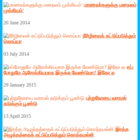
மாணவர்களுக்கு மனநலம்
முக்கியம்'
20 June 2014
நீரி­ழி­வைக் ­கட்­டுப்­ப­டுத்தும்
கொய்யா
03 July 2014
எப்­
போ­துமே ஆரோக்­கி­யமாக இருக்க வேண்­டுமா? இதோ த
29 January 2015
புற்றுநோயை வராமல்
தடுக்கும் பூண்டு
13 April 2015
இரத்த
அழுத்தத்தைக் கட்டுப்படுத்தும் கொத்தமல்லி