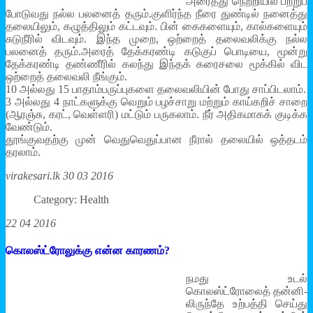
அரைத்து நெற்றியில் பற்றுப்
போடுவது நல்ல பலனைத் தரும்.குளிர்ந்த நீரை துண்டில் நனைத்து
தலையிலும், கழுத்திலும் கட்டவும். பின் கைகளையும், கால்களையும்
சுடுநீரில் விடவும். இந்த முறை, ஒற்றைத் தலைவலிக்கு நல்ல
பலனைத் தரும்.அரைத் தேக்கரண்டி கடுகுப் பொடியை, மூன்று
தேக்கரண்டி தண்ணீரில் கலந்து இந்தக் கரைசலை மூக்கில் விட
ஒற்றைத் தலைவலி நீங்கும்.
10 அல்லது 15 பாதாம்பருப்புகளை தலைவலியின் போது சாப்பிடலாம்.
3 அல்லது 4 நாட்களுக்கு வெறும் பழச்சாறு மற்றும் காய்கறிச் சாறை
(ஆரஞ்சு, கரட், வெள்ளரி) மட்டும் பருகலாம். நீர் அதிகமாகக் குடிக்க
வேண்டும்.
தூங்குவதற்கு முன் வெதுவெதுப்பான நீரால் தலையில் ஒத்தடம்
தரலாம்.
virakesari.lk 30 03 2016
Category: Health
22 04 2016
கொலஸ்ட்ரோலுக்கு என்ன காரணம்?
நமது உடல்
கொலஸ்ட்ரோலைத் தன்­னி­
லி­ருந்தே உற்­பத்தி செய்து