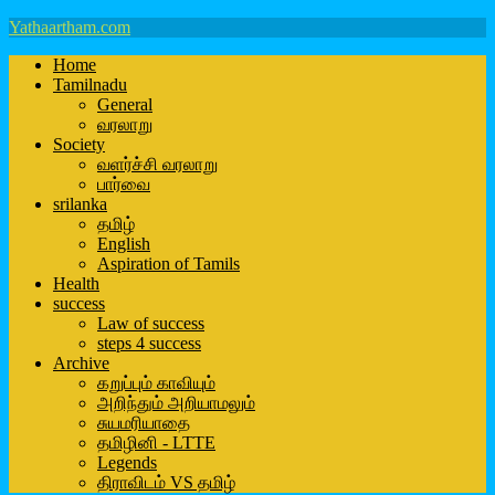
Yathaartham.com
Home
Tamilnadu
General
வரலாறு
Society
வளர்ச்சி வரலாறு
பார்வை
srilanka
தமிழ்
English
Aspiration of Tamils
Health
success
Law of success
steps 4 success
Archive
கறுப்பும் காவியும்
அறிந்தும் அறியாமலும்
சுயமரியாதை
தமிழினி - LTTE
Legends
திராவிடம் VS தமிழ்