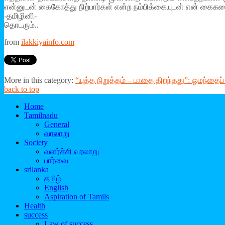
என்னுடன் கைகோத்து நிற்பார்கள் என்ற நம்பிக்கையுடன் என் கைகள
-தமிழினி-
தொடரும்..
from
ilakkiyainfo.com
More in this category:
“யுத்த நிறுத்தம் – பாதை திறந்தது”: ஓமந்தைப
back to top
Home
Tamilnadu
General
வரலாறு
Society
வளர்ச்சி வரலாறு
பார்வை
srilanka
தமிழ்
English
Aspiration of Tamils
Health
success
Law of success