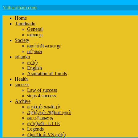
Yathaartham.com
Home
Tamilnadu
General
வரலாறு
Society
வளர்ச்சி வரலாறு
பார்வை
srilanka
தமிழ்
English
Aspiration of Tamils
Health
success
Law of success
steps 4 success
Archive
கறுப்பும் காவியும்
அறிந்தும் அறியாமலும்
சுயமரியாதை
தமிழினி - LTTE
Legends
திராவிடம் VS தமிழ்