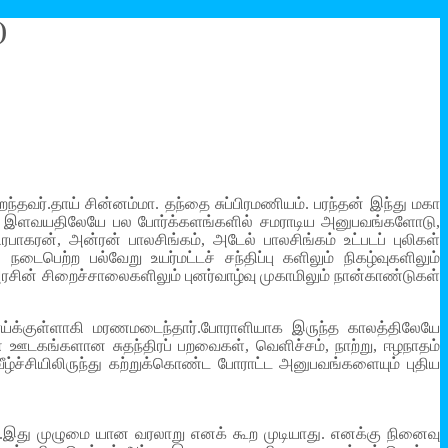
)
ந்தவர்.தாய் சின்னம்மா. தந்தை சுப்பிரமணியம். பரந்தன் இந்து மகா
ர். இளவயதிலேயே பல போர்க்களங்களில் சமராடிய அனுபவங்களோடு,
ரபாகரன், அன்ரன் பாலசிங்கம், அடேல் பாலசிங்கம் உட்படப் புலிகள்
ைபெற்ற பல்வேறு உயர்மட்டச் சந்திப்பு களிலும் நிகழ்வுகளிலும்
ரசின் சிறைச்சாலைகளிலும் புனர்வாழ்வு முகாமிலும் நான்காண்டுகள்
ுநோய்க்குள்ளாகி மரணமடைந்தார்.போராளியாக இருந்த காலத்திலேயே
் ஊடகங்களான சுதந்திரப் பறவைகள், வெளிச்சம், நாற்று, ஈழநாதம்
ச்சியிலிருந்து கற்றுக்கொண்ட போராட்ட அனுபவங்களையும் புதிய
ன்.இது முழுமை யான வரலாறு எனக் கூற முடியாது. எனக்கு நினைவு