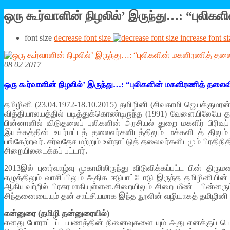
ஒரு கூர்வாளின் நிழலில்’ இருந்து…: “புலிக
font size
decrease font size
increase font si
08 02 2017
ஒரு கூர்வாளின் நிழலில்’ இருந்து…: “புலிகளின் மகளிரணித் தலைவி
தமிழினி (23.04.1972-18.10.2015) தமிழினி (சிவகாமி ஜெயக்குமரன்
வித்தியாலயத்தில் படித்துக்கொண்டிருந்த (1991) வேளையிலேயே
பின்னாளில் விடுதலைப் புலிகளின் அரசியல் துறை மகளிர் பிரிவுப்
இயக்கத்தின் உயர்மட்டத் தலைவர்களிடத்திலும் மக்களிடத் திலும
பங்கேற்றவர். சர்வதேச மற்றும் உள்நாட்டுத் தலைவர்களிடமும் பிர
சிறையிலடைக்கப் பட்டார்.
2013இல் புனர்வாழ்வு முகாமிலிருந்து விடுவிக்கப்பட்ட பின் தி
எழுத்திலும் வாசிப்பிலும் அதிக ஈடுபாட்டோடு இருந்த தமிழினி
ஆகியவற்றில் பிரசுரமாகியுள்ளன.சிறையிலும் சிறை மீண்ட பின்னர
சிந்தனையையும் தன் சாட்சியமாக இந்த நூலின் வழியாகத் தமிழினி தந
என்னுரை (தமிழி தன்னுரையில்)
எனது போராட்டப் பயணத்தின் நினைவுகளை யும் அது எனக்குப் பெ