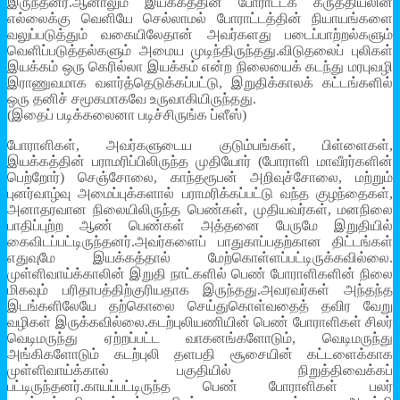
இருந்தனர்.ஆனாலும் இயக்கத்தின் போராட்டக் கருத்தியலின்
எல்லைக்கு வெளியே செல்லாமல் போராட்டத்தின் நியாயங்களை
வலுப்படுத்தும் வகையிலேதான் அவர்களது படைப்பாற்றல்களும்
வெளிப்படுத்தல்களும் அமைய முடிந்திருந்தது.விடுதலைப் புலிகள்
இயக்கம் ஒரு கெரில்லா இயக்கம் என்ற நிலையைக் கடந்து மரபுவழி
இராணுவமாக வளர்த்தெடுக்கப்பட்டு, இறுதிக்காலக் கட்டங்களில்
ஒரு தனிச் சமூகமாகவே உருவாகியிருந்தது.
(இதைப் படிக்கலைனா படிச்சிருங்க ப்ளீஸ்)
போராளிகள், அவர்களுடைய குடும்பங்கள், பிள்ளைகள்,
இயக்கத்தின் பராமரிப்பிலிருந்த முதியோர் (போராளி மாவீரர்களின்
பெற்றோர்) செஞ்சோலை, காந்தரூபன் அறிவுச்சோலை, மற்றும்
புனர்வாழ்வு அமைப்புக்களால் பராமரிக்கப்பட்டு வந்த குழந்தைகள்,
அனாதரவான நிலையிலிருந்த பெண்கள், முதியவர்கள், மனநிலை
பாதிப்புற்ற ஆண் பெண்கள் அத்தனை பேருமே இறுதியில்
கைவிடப்பட்டிருந்தனர்.அவர்களைப் பாதுகாப்பதற்கான திட்டங்கள்
எதுவுமே இயக்கத்தால் மேற்கொள்ளப்பட்டிருக்கவில்லை.
முள்ளிவாய்க்காலின் இறுதி நாட்களில் பெண் போராளிகளின் நிலை
மிகவும் பரிதாபத்திற்குரியதாக இருந்தது.அவரவர்கள் அந்தந்த
இடங்களிலேயே தற்கொலை செய்துகொள்வதைத் தவிர வேறு
வழிகள் இருக்கவில்லை.கடற்புலியணியின் பெண் போராளிகள் சிலர்
வெடிமருந்து ஏற்றப்பட்ட வாகனங்களோடும், வெடிமருந்து
அங்கிகளோடும் கடற்புலி தளபதி சூசையின் கட்டளைக்காக
முள்ளிவாய்க்கால் பகுதியில் நிறுத்திவைக்கப்
பட்டிருந்தனர்.காயப்பட்டிருந்த பெண் போராளிகள் பலர்