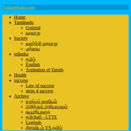
Yathaartham.com
Home
Tamilnadu
General
வரலாறு
Society
வளர்ச்சி வரலாறு
பார்வை
srilanka
தமிழ்
English
Aspiration of Tamils
Health
success
Law of success
steps 4 success
Archive
கறுப்பும் காவியும்
அறிந்தும் அறியாமலும்
சுயமரியாதை
தமிழினி - LTTE
Legends
திராவிடம் VS தமிழ்