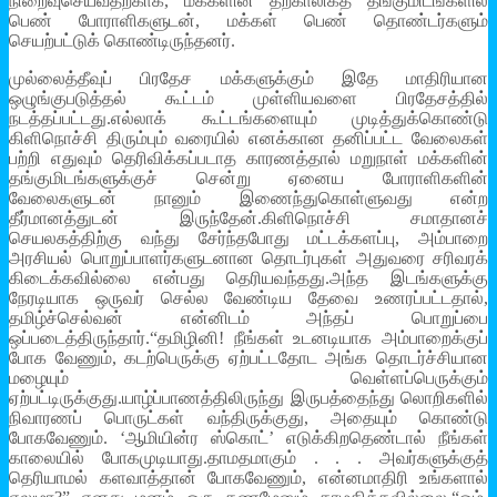
நிறைவுசெய்வதற்காக, மக்களின் தற்காலிகத் தங்குமிடங்களில்
பெண் போராளிகளுடன், மக்கள் பெண் தொண்டர்களும்
செயற்பட்டுக் கொண்டிருந்தனர்.
முல்லைத்தீவுப் பிரதேச மக்களுக்கும் இதே மாதிரியான
ஒழுங்குபடுத்தல் கூட்டம் முள்ளியவளை பிரதேசத்தில்
நடத்தப்பட்டது.எல்லாக் கூட்டங்களையும் முடித்துக்கொண்டு
கிளிநொச்சி திரும்பும் வரையில் எனக்கான தனிப்பட்ட வேலைகள்
பற்றி எதுவும் தெரிவிக்கப்படாத காரணத்தால் மறுநாள் மக்களின்
தங்குமிடங்களுக்குச் சென்று ஏனைய போராளிகளின்
வேலைகளுடன் நானும் இணைந்துகொள்ளுவது என்ற
தீர்மானத்துடன் இருந்தேன்.கிளிநொச்சி சமாதானச்
செயலகத்திற்கு வந்து சேர்ந்தபோது மட்டக்களப்பு, அம்பாறை
அரசியல் பொறுப்பாளர்களுடனான தொடர்புகள் அதுவரை சரிவரக்
கிடைக்கவில்லை என்பது தெரியவந்தது.அந்த இடங்களுக்கு
நேரடியாக ஒருவர் செல்ல வேண்டிய தேவை உணரப்பட்டதால்,
தமிழ்ச்செல்வன் என்னிடம் அந்தப் பொறுப்பை
ஒப்படைத்திருந்தார்.“தமிழினி! நீங்கள் உடனடியாக அம்பாறைக்குப்
போக வேணும், கடற்பெருக்கு ஏற்பட்டதோட அங்க தொடர்ச்சியான
மழையும் வெள்ளப்பெருக்கும்
ஏற்பட்டிருக்குது.யாழ்ப்பாணத்திலிருந்து இருபத்தைந்து லொறிகளில்
நிவாரணப் பொருட்கள் வந்திருக்குது, அதையும் கொண்டு
போகவேணும். ‘ஆமியின்ர ஸ்கொட்’ எடுக்கிறதெண்டால் நீங்கள்
காலையில் போகமுடியாது.தாமதமாகும் . . . அவர்களுக்குத்
தெரியாமல் களவாத்தான் போகவேணும், என்னமாதிரி உங்களால்