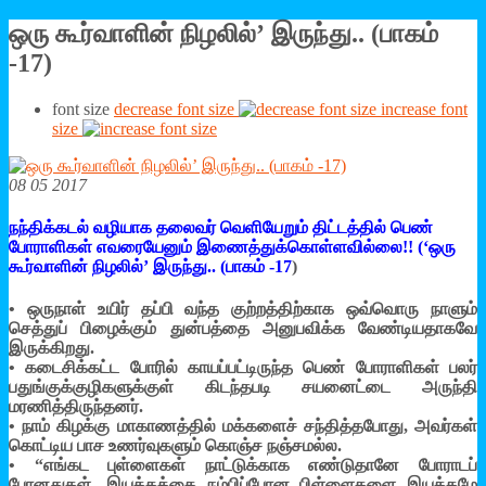
ஒரு கூர்வாளின் நிழலில்’ இருந்து.. (பாகம்
-17)
font size
decrease font size
increase font
size
08 05 2017
நந்திக்கடல் வழியாக தலைவர் வெளியேறும் திட்டத்தில் பெண்
போராளிகள் எவரையேனும் இணைத்துக்கொள்ளவில்லை!! (‘ஒரு
கூர்வாளின் நிழலில்’ இருந்து.. (பாகம் -17
)
• ஒருநாள் உயிர் தப்பி வந்த குற்றத்திற்காக ஒவ்வொரு நாளும்
செத்துப் பிழைக்கும் துன்பத்தை அனுபவிக்க வேண்டியதாகவே
இருக்கிறது.
• கடைசிக்கட்ட போரில் காயப்பட்டிருந்த பெண் போராளிகள் பலர்
பதுங்குக்குழிகளுக்குள் கிடந்தபடி சயனைட்டை அருந்தி
மரணித்திருந்தனர்.
• நாம் கிழக்கு மாகாணத்தில் மக்களைச் சந்தித்தபோது, அவர்கள்
கொட்டிய பாச உணர்வுகளும் கொஞ்ச நஞ்சமல்ல.
• “எங்கட புள்ளைகள் நாட்டுக்காக எண்டுதானே போராடப்
போனதுகள். இயக்கத்தை நம்பிப்போன பிள்ளைகளை இயக்கமே