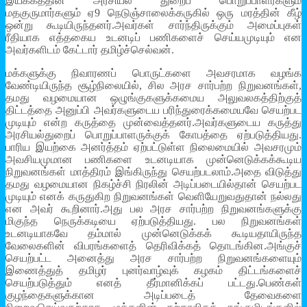
இயக்கத்தின் அரசியல் துறைப் பொறுப்பாளர்களும்
மதகுருமார்களும் ஏ9 நெடுஞ்சாலைக்கருகில் ஒரு மரத்தின் கீழ்
ஒன்று கூடியிருந்தனர்.அவர்கள் சார்ந்திருக்கும் அமைப்புகள்
ரீதியாக எத்தகைய உடனடிப் பணிகளைச் செய்யமுடியும் என
அவர்களிடம் கேட்டார் தமிழ்ச்செல்வன்.
மக்களுக்கு நிவாரணப் பொருட்களை அவசரமாக வழங்க
வேண்டியிருந்த சூழ்நிலையில், சில அரச சார்பற்ற நிறுவனங்கள்,
தமது வழமையான ஒழுங்குகளுக்கமைய அலுவலகத்திற்குத்
திட்டத்தை அனுப்பி அவர்களுடைய பரிந்துரைக்கமையவே செயற்பட
முடியும் என்ற கருத்தை முன்வைத்தனர்.அவர்களுடைய கருத்து
அரசியல்துறைப் பொறுப்பாளருக்குக் கோபத்தை ஏற்படுத்தியது.
பாரிய இயற்கை அனர்த்தம் ஏற்பட்டுள்ள நிலைமையில் அவசரமும்
அவசியமுமான பணிகளை உடனடியாக முன்னெடுக்கக்கூடிய
நிறுவனங்கள் மாத்திரம் இங்கிருந்து செயற்படலாம்.அதை விடுத்து
தமது வழமையான நிகழ்ச்சி நிரலின் அடிப்படையில்தான் செயற்பட
முடியும் எனக் கருதுகிற நிறுவனங்கள் வெளியேறுவதுதான் நல்லது
என அவர் கூறினார்.அது பல அரச சார்பற்ற நிறுவனங்களுக்கு
மிகுந்த நெருக்கடியை ஏற்படுத்தியது. பல நிறுவனங்கள்
உடனடியாகவே தம்மால் முன்னெடுக்கக் கூடியதாயிருந்த
வேலைகளின் விபரங்களைத் தெரிவிக்கத் தொடங்கின.அங்குச்
செயற்பட்ட அனைத்து அரச சார்பற்ற நிறுவனங்களையும்
இணைத்துத் தமிழர் புனர்வாழ்வுக் கழகம் திட்டங்களைச்
செயற்படுத்தும் எனத் தீர்மானிக்கப் பட்டது.பெண்கள்
குழந்தைகளுக்கான அடிப்படைத் தேவைகளை