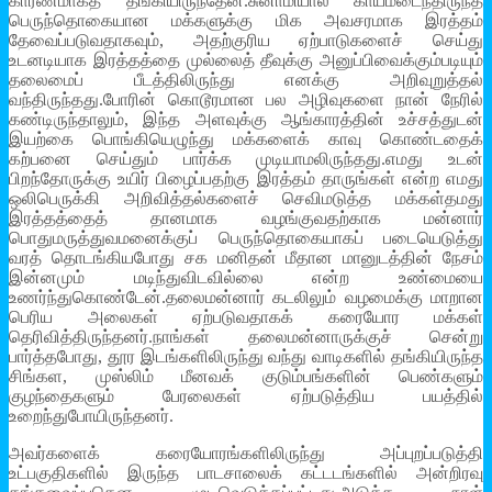
காரணமாகத் தங்கியிருந்தேன்.சுனாமியால் காயமடைந்திருந்த
பெருந்தொகையான மக்களுக்கு மிக அவசரமாக இரத்தம்
தேவைப்படுவதாகவும், அதற்குரிய ஏற்பாடுகளைச் செய்து
உடனடியாக இரத்தத்தை முல்லைத் தீவுக்கு அனுப்பிவைக்கும்படியும்
தலைமைப் பீடத்திலிருந்து எனக்கு அறிவுறுத்தல்
வந்திருந்தது.போரின் கொடூரமான பல அழிவுகளை நான் நேரில்
கண்டிருந்தாலும், இந்த அளவுக்கு ஆங்காரத்தின் உச்சத்துடன்
இயற்கை பொங்கியெழுந்து மக்களைக் காவு கொண்டதைக்
கற்பனை செய்தும் பார்க்க முடியாமலிருந்தது.எமது உடன்
பிறந்தோருக்கு உயிர் பிழைப்பதற்கு இரத்தம் தாருங்கள் என்ற எமது
ஒலிபெருக்கி அறிவித்தல்களைச் செவிமடுத்த மக்கள்தமது
இரத்தத்தைத் தானமாக வழங்குவதற்காக மன்னார்
பொதுமருத்துவமனைக்குப் பெருந்தொகையாகப் படையெடுத்து
வரத் தொடங்கியபோது சக மனிதன் மீதான மானுடத்தின் நேசம்
இன்னமும் மடிந்துவிடவில்லை என்ற உண்மையை
உணர்ந்துகொண்டேன்.தலைமன்னார் கடலிலும் வழமைக்கு மாறான
பெரிய அலைகள் ஏற்படுவதாகக் கரையோர மக்கள்
தெரிவித்திருந்தனர்.நாங்கள் தலைமன்னாருக்குச் சென்று
பார்த்தபோது, தூர இடங்களிலிருந்து வந்து வாடிகளில் தங்கியிருந்த
சிங்கள, முஸ்லிம் மீனவக் குடும்பங்களின் பெண்களும்
குழந்தைகளும் பேரலைகள் ஏற்படுத்திய பயத்தில்
உறைந்துபோயிருந்தனர்.
அவர்களைக் கரையோரங்களிலிருந்து அப்புறப்படுத்தி
உட்பகுதிகளில் இருந்த பாடசாலைக் கட்டடங்களில் அன்றிரவு