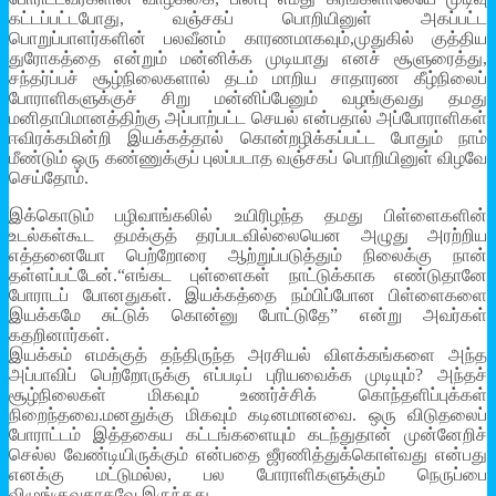
கட்டப்பட்டபோது, வஞ்சகப் பொறியினுள் அகப்பட்ட
பொறுப்பாளர்களின் பலவீனம் காரணமாகவும்,முதுகில் குத்திய
துரோகத்தை என்றும் மன்னிக்க முடியாது எனச் சூளுரைத்து,
சந்தர்ப்பச் சூழ்நிலைகளால் தடம் மாறிய சாதாரண கீழ்நிலைப்
போராளிகளுக்குச் சிறு மன்னிப்பேனும் வழங்குவது தமது
மனிதாபிமானத்திற்கு அப்பாற்பட்ட செயல் என்பதால் அப்போராளிகள்
ஈவிரக்கமின்றி இயக்கத்தால் கொன்றழிக்கப்பட்ட போதும் நாம்
மீண்டும் ஒரு கண்ணுக்குப் புலப்படாத வஞ்சகப் பொறியினுள் விழவே
செய்தோம்.
இக்கொடும் பழிவாங்கலில் உயிரிழந்த தமது பிள்ளைகளின்
உடல்கள்கூட தமக்குத் தரப்படவில்லையென அழுது அரற்றிய
எத்தனையோ பெற்றோரை ஆற்றுப்படுத்தும் நிலைக்கு நான்
தள்ளப்பட்டேன்.“எங்கட புள்ளைகள் நாட்டுக்காக எண்டுதானே
போராடப் போனதுகள். இயக்கத்தை நம்பிப்போன பிள்ளைகளை
இயக்கமே சுட்டுக் கொன்னு போட்டுதே” என்று அவர்கள்
கதறினார்கள்.
இயக்கம் எமக்குத் தந்திருந்த அரசியல் விளக்கங்களை அந்த
அப்பாவிப் பெற்றோருக்கு எப்படிப் புரியவைக்க முடியும்? அந்தச்
சூழ்நிலைகள் மிகவும் உணர்ச்சிக் கொந்தளிப்புக்கள்
நிறைந்தவை.மனதுக்கு மிகவும் கடினமானவை. ஒரு விடுதலைப்
போராட்டம் இத்தகைய கட்டங்களையும் கடந்துதான் முன்னேறிச்
செல்ல வேண்டியிருக்கும் என்பதை ஜீரணித்துக்கொள்வது என்பது
எனக்கு மட்டுமல்ல, பல போராளிகளுக்கும் நெருப்பை
விழுங்குவதாகவே இருந்தது.