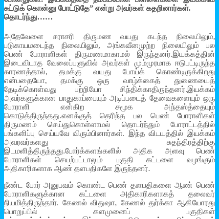
சுட்டுக் கொன்னு போட்டுதே” என்று அவர்கள் கதறினார்கள்.
தொடர்ந்து……
அதேவேளை சராசரி திருமண வயது கடந்த நிலையிலும்,
படுகாயமடைந்த நிலையிலும், அங்கவீனமுற்ற நிலையிலும் பல
பெண் போராளிகள் திருமணமாகாமல் இருந்தனர்.இயக்கத்தின்
இடைவிடாத வேலைப்பளுவில் அவர்கள் மும்முரமாக ஈடுபட்டிருந்த
காரணத்தால், தமக்கு வயது போய்க் கொண்டிருக்கிறது
என்பதையோ, தமக்கு ஒரு வாழ்க்கைத் துணையைத்
தேடிக்கொள்வது பற்றியோ சிந்திக்காதிருந்தனர்.இயக்கம்
அவர்களுக்கான பாதுகாப்பையும் அடிப்படைத் தேவைகளையும் ஒரு
போராளி என்கிற சமூக அந்தஸ்த்தையும்
கொடுத்திருந்தது.எனக்குத் தெரிந்த பல பெண் போராளிகள்
திருமணம் செய்துகொள்ளாமல் தொடர்ந்தும் போராட்டத்தில்
பங்களிப்பு செய்யவே விரும்பினார்கள். இந்த விடயத்தில் இயக்கம்
அவரவர்களது சுதந்திரத்திற்கு
இடமளித்திருந்தது.போர்க்களங்களில் அதிக அளவு பெண்
போராளிகள் செயற்பட்டாலும் பகுதி கட்டளை வழங்கும்
அதிகாரிகளாக ஆண் தளபதிகளே இருந்தனர்.
நீண்ட போர் அனுபவம் கொண்ட பெண் தளபதிகளை ஆண் பெண்
போராளிகளுக்கான கட்டளை அதிகாரிகளாகத் தலைவர்
நியமித்திருந்தார். கேணல் விதுஷா, கேணல் துர்க்கா ஆகியோரது
பொறுப்பில் களமுனைப் பகுதிகள்