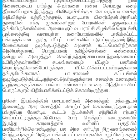
தங்கவைப்பதென முடிவெடுக்கப்பட்டது.அடுத்த நாள்
நிலைமையைப் பார்த்து அவர்களை என்ன செய்வது எனத்
தீர்மானிப்பதாக இருந்தது. கிளிநொச்சிக்கு உடனே வரும்படி எனக்கு
அறிவித்தல் வந்திருந்ததால், உடனடியாக விரைந்தேன்.அரசியல்
துறையின் எந்த முகாம்களிலும் போராளிகள் ஒருவர்கூடத்
தங்கியிருக்கவில்லை. அனைவரும் வடமராட்சி கிழக்கில் தொடங்கி,
முல்லைத்தீவு வரையுள்ள கரையோரங்களில் பாதிக்கப்பட்ட
மக்களுக்கான துரித மீட்புப் பணிகளில் ஈடுபட்டிருந்தனர்.இந்த
வேலைகளை ஒழுங்குபடுத்தும் அவசரக் கூட்டமொன்றிற்காக
அரசியல்துறைப் பொறுப்பாளர் தமிழ்ச்செல்வன் என்னையும்
தன்னுடன் அழைத்துச் சென்றிருந்தார்.காயமடைந்தவர்களையும்
உயிரிழந்தவர்களின் சடலங்களையும் மீட்கும் பணிகள்
தொடர்ந்துகொண்டேயிருந்தன. மீட்டெடுக்கப்பட்டவர்களுக்கான
தங்குமிடங்களாகப் பாடசாலைக் கட்டடங்கள்
ஒழுங்குபடுத்தப்பட்டிருந்தன.அவர்களுக்கான சமைத்த உணவுகள்,
குழந்தைகளுக்கான பால்மா என்பனவும் உடனடி அத்தியாவசியப்
பொருட்களும் விநியோகிக்கப்பட்டுக் கொண்டிருந்தன.
புலிகள் இயக்கத்தின் படையணிகள் அனைத்தும், மக்களுடன்
இணைந்து அசுர வேகத்தில் செயற்பட்டுக் கொண்டிருந்தன.நான்
பங்குபெற வேண்டிய கூட்டம் இயக்கச்சி சந்தியில் ஏற்பாடு
செய்யப்பட்டிருந்தது.அப்போது போர் நிறுத்தம் நடைமுறையில்
இருந்த காரணத்தால் வன்னிப் பகுதியில்
பணியாற்றிக்கொண்டிருந்த பல அரச சார்பற்ற நிறுவனங்களைச்
சேர்ந்தவர்களும் பிரதேச மக்கள் கட்டமைப்புகளின் உறுப்பினர் களும்