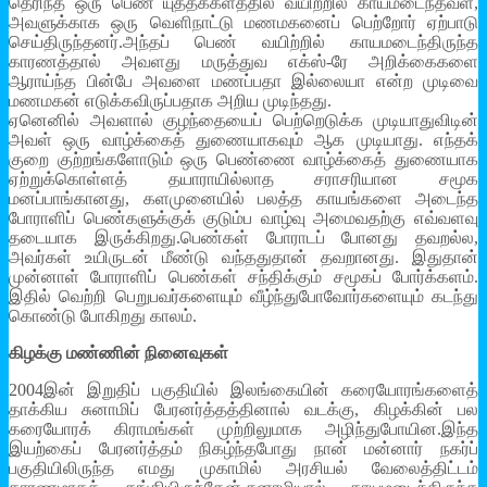
தெரிந்த ஒரு பெண் யுத்தக்களத்தில் வயிற்றில் காயமடைந்தவள்,
அவளுக்காக ஒரு வெளிநாட்டு மணமகனைப் பெற்றோர் ஏற்பாடு
செய்திருந்தனர்.அந்தப் பெண் வயிற்றில் காயமடைந்திருந்த
காரணத்தால் அவளது மருத்துவ எக்ஸ்-ரே அறிக்கைகளை
ஆராய்ந்த பின்பே அவளை மணப்பதா இல்லையா என்ற முடிவை
மணமகன் எடுக்கவிருப்பதாக அறிய முடிந்தது.
ஏனெனில் அவளால் குழந்தையைப் பெற்றெடுக்க முடியாதுவிடின்
அவள் ஒரு வாழ்க்கைத் துணையாகவும் ஆக முடியாது. எந்தக்
குறை குற்றங்களோடும் ஒரு பெண்ணை வாழ்க்கைத் துணையாக
ஏற்றுக்கொள்ளத் தயாராயில்லாத சராசரியான சமூக
மனப்பாங்கானது, களமுனையில் பலத்த காயங்களை அடைந்த
போராளிப் பெண்களுக்குக் குடும்ப வாழ்வு அமைவதற்கு எவ்வளவு
தடையாக இருக்கிறது.பெண்கள் போராடப் போனது தவறல்ல,
அவர்கள் உயிருடன் மீண்டு வந்ததுதான் தவறானது. இதுதான்
முன்னாள் போராளிப் பெண்கள் சந்திக்கும் சமூகப் போர்க்களம்.
இதில் வெற்றி பெறுபவர்களையும் வீழ்ந்துபோவோர்களையும் கடந்து
கொண்டு போகிறது காலம்.
கிழக்கு மண்ணின் நினைவுகள்
2004இன் இறுதிப் பகுதியில் இலங்கையின் கரையோரங்களைத்
தாக்கிய சுனாமிப் பேரனர்த்தத்தினால் வடக்கு, கிழக்கின் பல
கரையோரக் கிராமங்கள் முற்றிலுமாக அழிந்துபோயின.இந்த
இயற்கைப் பேரனர்த்தம் நிகழ்ந்தபோது நான் மன்னார் நகர்ப்
பகுதியிலிருந்த எமது முகாமில் அரசியல் வேலைத்திட்டம்