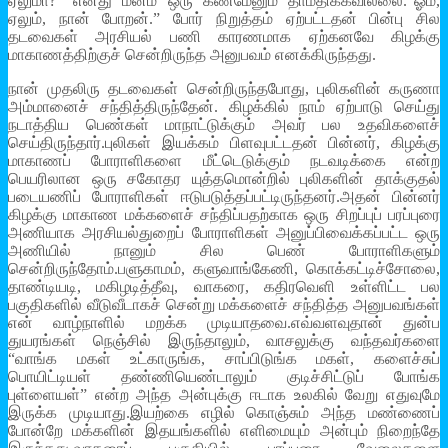
ஏலுமா?” எனது மனம் ஒரு கணமேனும் தாமதிக்கவில்லை.“ஓம்,
ஏலும், நான் போறன்.” போர் நிறுத்தம் ஏற்பட்டதன் பின்பு சில
தடவைகள் அரசியல் பணி காரணமாக ஏற்கனவே கிழக்கு
மாகாணத்திற்குச் சென்றிருந்த அனுபவம் எனக்கிருந்தது.
நான் முதலிரு தடவைகள் சென்றிருந்தபோது, புலிகளின் கருணா
அம்மானைச் சந்தித்திருந்தேன். கிழக்கில் நாம் ஏற்பாடு செய்து
நடாத்திய பெண்கள் மாநாட்டுக்கும் அவர் பல உதவிகளைச்
செய்திருந்தார்.புலிகள் இயக்கம் பிளவுபட்டதன் பின்னர், கிழக்கு
மாகாணப் போராளிகளை மீட்டெடுக்கும் நடவடிக்கை என்ற
பெயரிலான ஒரு சகோதர யுத்தமொன்றில் புலிகளின் தாக்குதல்
படையணிப் போராளிகள் ஈடுபடுத்தப்பட்டிருந்தனர்.அதன் பின்னர்
கிழக்கு மாகாண மக்களைச் சந்திப்பதற்காக ஒரு சிறப்புப் பரப்புரை
அணியாக அரசியல்துறைப் போராளிகள் அனுப்பிவைக்கப்பட்ட ஒரு
அணியில் நானும் சில பெண் போராளிகளும்
சென்றிருந்தோம்.பளுகாமம், களுவாங்கேணி, கொக்கட்டிச்சோலை,
தாண்டியடி, மகிழடித்தீவு, வாகரை, கதிரவெளி உள்ளிட்ட பல
பகுதிகளில் வீடுவீடாகச் சென்று மக்களைச் சந்தித்த அனுபவங்கள்
என் வாழ்நாளில் மறக்க முடியாதவை.எவ்வளவுதான் துன்ப
துயரங்கள் நெஞ்சில் இருந்தாலும், வாசலுக்கு வந்தவர்களை
“வாங்க மகள் உட்காருங்க, சாப்பிடுங்க மகள், களைச்சுப்
பொயிட்டியள் தண்ணியெண்டாலும் குடிச்சிட்டுப் போங்க
புள்ளையள்” என்ற அந்த அன்புக்கு ஈடாக உலகில் வேறு எதுவுமே
இருக்க முடியாது.இயற்கை எழில் கொஞ்சும் அந்த மண்ணைப்
போன்றே மக்களின் இதயங்களில் எளிமையும் அன்பும் நிறைந்தே