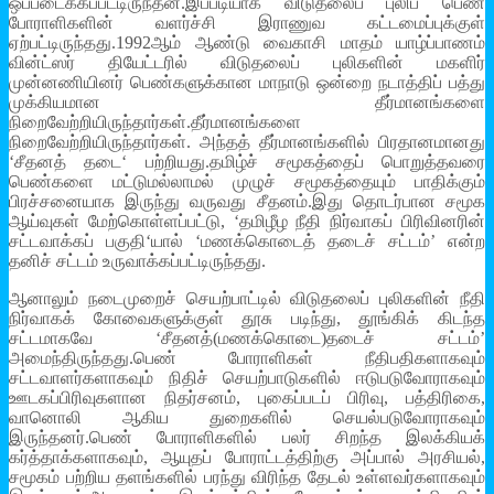
ஒப்படைக்கப்பட்டிருந்தன.இப்படியாக விடுதலைப் புலிப் பெண்
போராளிகளின் வளர்ச்சி இராணுவ கட்டமைப்புக்குள்
ஏற்பட்டிருந்தது.1992ஆம் ஆண்டு வைகாசி மாதம் யாழ்ப்பாணம்
வின்ட்ஸர் தியேட்டரில் விடுதலைப் புலிகளின் மகளிர்
முன்னணியினர் பெண்களுக்கான மாநாடு ஒன்றை நடாத்திப் பத்து
முக்கியமான தீர்மானங்களை
நிறைவேற்றியிருந்தார்கள்.தீர்மானங்களை
நிறைவேற்றியிருந்தார்கள். அந்தத் தீர்மானங்களில் பிரதானமானது
‘சீதனத் தடை‘ பற்றியது.தமிழ்ச் சமூகத்தைப் பொறுத்தவரை
பெண்களை மட்டுமல்லாமல் முழுச் சமூகத்தையும் பாதிக்கும்
பிரச்சனையாக இருந்து வருவது சீதனம்.இது தொடர்பான சமூக
ஆய்வுகள் மேற்கொள்ளப்பட்டு, ‘தமிழீழ நீதி நிர்வாகப் பிரிவினரின்
சட்டவாக்கப் பகுதி‘யால் ‘மணக்கொடைத் தடைச் சட்டம்’ என்ற
தனிச் சட்டம் உருவாக்கப்பட்டிருந்தது.
ஆனாலும் நடைமுறைச் செயற்பாட்டில் விடுதலைப் புலிகளின் நீதி
நிர்வாகக் கோவைகளுக்குள் தூசு படிந்து, தூங்கிக் கிடந்த
சட்டமாகவே ‘சீதனத்(மணக்கொடை)தடைச் சட்டம்’
அமைந்திருந்தது.பெண் போராளிகள் நீதிபதிகளாகவும்
சட்டவாளர்களாகவும் நிதிச் செயற்பாடுகளில் ஈடுபடுவோராகவும்
ஊடகப்பிரிவுகளான நிதர்சனம், புகைப்படப் பிரிவு, பத்திரிகை,
வானொலி ஆகிய துறைகளில் செயல்படுவோராகவும்
இருந்தனர்.பெண் போராளிகளில் பலர் சிறந்த இலக்கியக்
கர்த்தாக்களாகவும், ஆயுதப் போராட்டத்திற்கு அப்பால் அரசியல்,
சமூகம் பற்றிய தளங்களில் பரந்து விரிந்த தேடல் உள்ளவர்களாகவும்