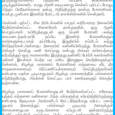
இருந்தது.வாகரைப் பகுதியில் பரப்புரை வேலைகளை
முடித்துக்கொண்ட எமது அணி கரடியனாறு செல்லப் புறப்பட்டபோது,
அந்தப் பிரதேசங்களை நன்கு அறிந்திருந்த நான்கு போராளிகள்,
எமக்கு முன்பாக இரண்டு மோட்டார் சைக்கிள்களில் சென்றனர்.
அவர்கள் புறப்பட்ட சில நிமிடங்களில் யாரும் எதிர்பாராத நிலையில்
மேற்கொள்ளப்பட்ட கிளைமோர் தாக்குதலில், ஒரு ஆண்
பொறுப்பாளர் உயிரிழந்ததுடன் ஒரு பெண் போராளி பலத்த
காயமடைந்தார்.உயிர் தப்பிய இரண்டு போராளிகளும்
காடுகளுக்கூடாகத் தப்பியோடி இறுதியில் எம்மிடம் வந்து
சேர்ந்தார்கள்.அன்றைய நிலையில் வன்னியிலிருந்து போராளிகள்
அங்குச் சென்று பணி செய்வது என்பது மிகவும் உயிராபத்தை
ஏற்படுத்தும் ஒரு சவாலாகவே இருந்தது.வன்னிப் போர்க் களங்களில்
புலிகள் இயக்கம் பெற்ற பல பாரிய இராணுவ வெற்றிகளுக்குப்
பின்னால், கிழக்கு மாகாணப் போராளிகள் எத்தகைய வீர, தீர
சாதனைகளையும் அர்ப்பணிப்புக்களையும் செய்திருந்தார்கள்
என்பதை மறக்க முடியாது.நாம் கிழக்கு மாகாணத்தில் மக்களைச்
சந்தித்தபோது, அவர்கள் கொட்டிய பாச உணர்வுகளும் கொஞ்ச
நஞ்சமல்ல.
கிழக்கு மாகாணப் போராளிகளுடன் மேற்கொள்ளப்பட்ட சகோதர
யுத்தம் எத்தனை வலிகளை அந்த மக்களுக்கு ஏற்படுத்தியிருந்தது
என்பதை நேரடியாக அவர்களிடம் கேட்டறிந்தபோது ஏற்பட்ட மனத்
துயரம் நினைத்துப் பார்க்கவும் முடியாத அளவுக்குச்
சோகமானது.பல வருடங்களாக எம்முடன் ஒன்றாயிருந்து
போரிட்டவர்களின் வாழ்க்கை, பின்பு எமது கரங்களாலேயே முடிவு