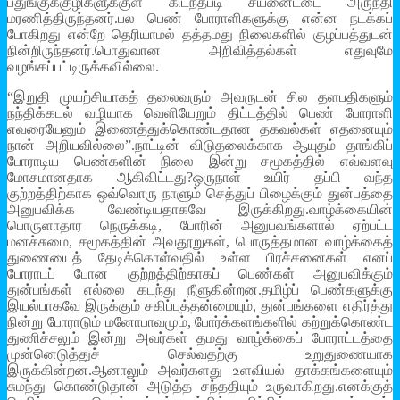
பதுங்குக்குழிகளுக்குள் கிடந்தபடி சயனைட்டை அருந்தி
மரணித்திருந்தனர்.பல பெண் போராளிகளுக்கு என்ன நடக்கப்
போகிறது என்றே தெரியாமல் தத்தமது நிலைகளில் குழப்பத்துடன்
நின்றிருந்தனர்.பொதுவான அறிவித்தல்கள் எதுவுமே
வழங்கப்பட்டிருக்கவில்லை.
“இறுதி முயற்சியாகத் தலைவரும் அவருடன் சில தளபதிகளும்
நந்திக்கடல் வழியாக வெளியேறும் திட்டத்தில் பெண் போராளி
எவரையேனும் இணைத்துக்கொண்டதான தகவல்கள் எதனையும்
நான் அறியவில்லை”.நாட்டின் விடுதலைக்காக ஆயுதம் தாங்கிப்
போராடிய பெண்களின் நிலை இன்று சமூகத்தில் எவ்வளவு
மோசமானதாக ஆகிவிட்டது?ஒருநாள் உயிர் தப்பி வந்த
குற்றத்திற்காக ஒவ்வொரு நாளும் செத்துப் பிழைக்கும் துன்பத்தை
அனுபவிக்க வேண்டியதாகவே இருக்கிறது.வாழ்க்கையின்
பொருளாதார நெருக்கடி, போரின் அனுபவங்களால் ஏற்பட்ட
மனச்சுமை, சமூகத்தின் அவதூறுகள், பொருத்தமான வாழ்க்கைத்
துணையைத் தேடிக்கொள்வதில் உள்ள பிரச்சனைகள் எனப்
போராடப் போன குற்றத்திற்காகப் பெண்கள் அனுபவிக்கும்
துன்பங்கள் எல்லை கடந்து நீளுகின்றன.தமிழ்ப் பெண்களுக்கு
இயல்பாகவே இருக்கும் சகிப்புத்தன்மையும், துன்பங்களை எதிர்த்து
நின்று போராடும் மனோபாவமும், போர்க்களங்களில் கற்றுக்கொண்ட
துணிச்சலும் இன்று அவர்கள் தமது வாழ்க்கைப் போராட்டத்தை
முன்னெடுத்துச் செல்வதற்கு உறுதுணையாக
இருக்கின்றன.ஆனாலும் அவர்களது உளவியல் தாக்கங்களையும்
சுமந்து கொண்டுதான் அடுத்த சந்ததியும் உருவாகிறது.எனக்குத்