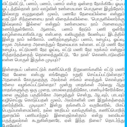
விட்டுவிட்டு, பணம், பணம், பணம் என்ற ஒன்றை நோக்கியே ஓடிய
ஓட்டத்தில்தான் நாம் வாழ்வின் உண்மையான பொருளை இழந்தோம்.
இவ்வாறு எழுதுவதன் மூலம், பணமே தேவையில்லை என்னும்
வறட்டுச் சிந்தனையை நான் விதைக்கவில்லை. ‘பொருளில்லார்க்கு
இவ்வுலகம் இல்லை' என்னும் உண்மையை நாம் அனைவரும்
உணர்ந்துள்ளோம். ஆனால், பணம் தேடும் பணி ஒன்றே
வாழ்க்கையாகிவிடாது என்பதை வலியுறுத்த வேண்டிய இடத்தில்
இன்று நாம் உள்ளோம். மனிதர்களுக்குப் பணம், உழைப்பு, ஓய்வு,
சமூக அக்கறை அனைத்தும் தேவையாக உள்ளன. எட்டு மணி நேர
உழைப்பு, எட்டுமணி நேர ஓய்வு, எட்டு மணி நேர உறக்கம் என்னும்
சித்தாந்தத்தைத் தொலைத்துவிட்டு, ‘மே நாள்' கொண்டாடுவதில்
என்ன பொருள் இருக்க முடியும்?
இன்றையப் பன்னாட்டுக் கணிப்பொறி நிறுவனங்களில் எட்டு மணி
நேர வேலை என்பது எங்கேனும் உறுதி செய்யப்பட்டுள்ளதா?
அதனைக் கோருவதற்கு அவர்கள் சங்கம் வைத்துக் கொள்ளும்
உரிமை வழங்கப்பட்டுள்ளதா? மூன்று மாதங்கள் அல்லது ஆறு
மாதங்களுக்கு ஒரு முறை, மாமல்லபுரத்திற்கோ, பாண்டிச்சேரிக்கோ,
மலை சூழ்ந்த பகுதிக்கோ அழைத்துச் சென்று, ஆடவும், பாடவும்
வழிசெய்து கொடுப்பதன் மூலம், அவர்களின் மன இறுக்கத்தைத்
தளர்த்திவிட முடியுமா? இன்று தங்களிடம் வருவோரில், மிகப்
பெரும்பான்மையினர், நல்ல ஊதியம் வாங்குகின்ற, கணிப்பொறித்
துறையில் பணியாற்றும் இளைஞர்கள்தாம் என்று உளவியல்
மருத்துவர்கள் கூறுகின்றனரே, ஏன் இந்த நிலை? தொடர்ந்து
பேசுவோம்!