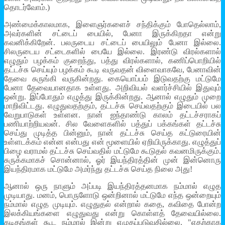
தொடர்வோம்.)
அண்மைக்காலமாக, இளைஞர்களைச் சந்திக்கும் போதெல்லாம்,
அவர்களின் சட்டைப் பையில், பேனா இருக்கிறதா என்று
கவனிக்கிறேன். பலருடைய சட்டைப் பையிலும் பேனா இல்லை.
சிலருடைய சட்டைகளில் பையே இல்லை. இரண்டு விரல்களால்
எழுதும் பழக்கம் குறைந்து, பத்து விரல்களால், கணிப்பொறியில்
தட்டச்சு செய்யும் பழக்கம் கூடி வருவதன் விளைவாகவே, பேனாவின்
தேவை சுருங்கி வருகின்றது. கையொப்பம் இடுவதற்கு மட்டுமே
பேனா தேவையானதாக உள்ளது. அறிவியல் வளர்ச்சியில் இதுவும்
ஒன்று. இப்போதும் எழுத்து இருக்கின்றது. ஆனால் எழுதும் முறை
மாறிவிட்டது. எழுதுவதற்கும், தட்டச்சு செய்வதற்கும் இடையில் பல
வேறுபாடுகள் உள்ளன. நான் ஐந்தாண்டு காலம் தட்டச்சராகப்
பணியாற்றியவன். சில வேளைகளில் பத்துப் பக்கங்கள் தட்டச்சு
செய்து முடித்த பின்னும், நான் தட்டச்சு செய்த கட்டுரையின்
உள்ளடக்கம் என்ன என்பது என் மூளையில் ஏறியிருக்காது. எழுத்துப்
பிழை வராமல் தட்டச்சு செய்வதில் மட்டுமே கூடுதல் கவனமிருக்கும்.
சுருக்கமாகச் சொன்னால், ஓர் இயந்திரத்தின் முன் இன்னொரு
இயந்திரமாக மட்டுமே அமர்ந்து தட்டச்சு செய்த நிலை அது!
ஆனால் ஒரு நாளும் அப்படி இயந்திரத்தனமாக நம்மால் எழுத
முடியாது. மனம், பொருளோடு ஒன்றினால் மட்டுமே எந்த ஒன்றையும்
நம்மால் எழுத முடியும். எழுதுதல் என்றால் கதை, கவிதை போன்ற
இலக்கியங்களை எழுதுவது என்று கொள்ளத் தேவையில்லை.
கடிதங்கள் கூட நம்மால் இன்று எழுதப்படுவதில்லை. "எதற்காக