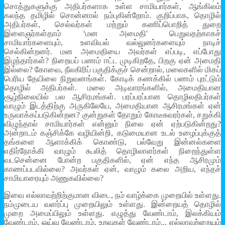
சொத்துகளுக்கு அதிபர்களாக உள்ள சாமியார்கள், ஆங்கிலம்
கலந்த தமிழில் சொன்னால் நம்புகின்றோம். குறிப்பாக, தொழில்
அதிபர்கள், செல்வர்கள் மற்றும் கணிப்பொறித் துறை
இளைஞர்கள்தாம் ‘மன அமைதி' பெறுவதற்காகச்
சாமியார்களையும், உளவியல் வல்லுனர்களையும் நாடிச்
செல்கின்றனர். மன அமைதியை அவர்கள் எப்படி, எப்போது
இழந்தார்கள்? நிறையப் பணம் ஈட்ட முடிகிறதே, பிறகு ஏன் அமைதி
இல்லை? கோவை, நீலகிரிப் பகுதிக்குச் சென்றால், மலைகளில் மிகப்
பெரிய தேயிலை நிறுவனங்கள். கோடிக் கணக்கில் பணம் புரட்டும்
தொழில் அதிபர்கள். மலை அடிவாரங்களில், அமைதியான
சூழ்நிலையில் பல ஆசிரமங்கள். பரப்பரப்பான தொழிலதிபர்கள்
வாழும் இடத்திற்கு அருகிலேயே, அமைதியான ஆசிரமங்கள் ஏன்
உருவாக்கப்படுகின்றன? குன்றுகள் தோறும் கோடீசுவரர்கள், சறுக்கி
விழுந்தால் சாமியார்கள் என்னும் நிலை ஏன் ஏற்படுகின்றது?
அன்றாடம் கஞ்சிக்கே வழியின்றி, கடுமையான உடல் உழைப்புக்குத்
தங்களை ஆளாக்கிக் கொண்டு, பல்வேறு இன்னல்களை
எதிர்நோக்கி வாழும் கூலித் தொழிலாளர்கள் நிறைந்துள்ள
வடசென்னை போன்ற பகுதிகளில், ஏன் எந்த ஆசிரமும்
காணப்படவில்லை? அவர்கள் ஏன், வாழும் கலை அறிய, எந்தச்
சாமியாரையும் அணுகவில்லை?
இவை எல்லாவற்றிற்குமான விடை, நம் வாழ்க்கை முறையில் உள்ளது.
நம்முடைய வளர்ப்பு முறையிலும் உள்ளது. இன்றையத் தொழில்
முறை அமைப்பிலும் உள்ளது. எழுத்து வேண்டாம், இலக்கியம்
வேண்டாம், ஓய்வு வேண்டாம், உறவுகள் வேண்டாம்... எல்லாவற்றையும்