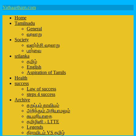
Yathaartham.com
Home
Tamilnadu
General
வரலாறு
Society
வளர்ச்சி வரலாறு
பார்வை
srilanka
தமிழ்
English
Aspiration of Tamils
Health
success
Law of success
steps 4 success
Archive
கறுப்பும் காவியும்
அறிந்தும் அறியாமலும்
சுயமரியாதை
தமிழினி - LTTE
Legends
திராவிடம் VS தமிழ்