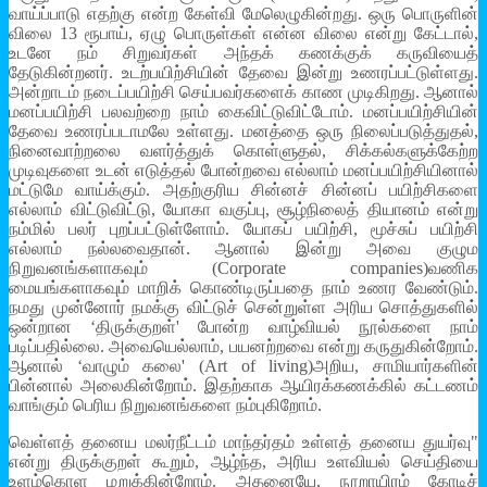
வாய்ப்பாடு எதற்கு என்ற கேள்வி மேலெழுகின்றது. ஒரு பொருளின்
விலை 13 ரூபாய், ஏழு பொருள்கள் என்ன விலை என்று கேட்டால்,
உடனே நம் சிறுவர்கள் அந்தக் கணக்குக் கருவியைத்
தேடுகின்றனர். உடற்பயிற்சியின் தேவை இன்று உணரப்பட்டுள்ளது.
அன்றாடம் நடைப்பயிற்சி செய்பவர்களைக் காண முடிகிறது. ஆனால்
மனப்பயிற்சி பலவற்றை நாம் கைவிட்டுவிட்டோம். மனப்பயிற்சியின்
தேவை உணரப்படாமலே உள்ளது. மனத்தை ஒரு நிலைப்படுத்துதல்,
நினைவாற்றலை வளர்த்துக் கொள்ளுதல், சிக்கல்களுக்கேற்ற
முடிவுகளை உடன் எடுத்தல் போன்றவை எல்லாம் மனப்பயிற்சியினால்
மட்டுமே வாய்க்கும். அதற்குரிய சின்னச் சின்னப் பயிற்சிகளை
எல்லாம் விட்டுவிட்டு, யோகா வகுப்பு, சூழ்நிலைத் தியானம் என்று
நம்மில் பலர் புறப்பட்டுள்ளோம். யோகப் பயிற்சி, மூச்சுப் பயிற்சி
எல்லாம் நல்லவைதான். ஆனால் இன்று அவை குழும
நிறுவனங்களாகவும் (Corporate companies)வணிக
மையங்களாகவும் மாறிக் கொண்டிருப்பதை நாம் உணர வேண்டும்.
நமது முன்னோர் நமக்கு விட்டுச் சென்றுள்ள அரிய சொத்துகளில்
ஒன்றான ‘திருக்குறள்' போன்ற வாழ்வியல் நூல்களை நாம்
படிப்பதில்லை. அவையெல்லாம், பயனற்றவை என்று கருதுகின்றோம்.
ஆனால் ‘வாழும் கலை' (Art of living)அறிய, சாமியார்களின்
பின்னால் அலைகின்றோம். இதற்காக ஆயிரக்கணக்கில் கட்டணம்
வாங்கும் பெரிய நிறுவனங்களை நம்புகிறோம்.
வெள்ளத் தனைய மலர்நீட்டம் மாந்தர்தம் உள்ளத் தனைய துயர்வு"
என்று திருக்குறள் கூறும், ஆழ்ந்த, அரிய உளவியல் செய்தியை
உளம்கொள மறுக்கின்றோம். அதனையே, நூறாயிரம் கோடிச்