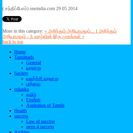
( சந்திப்போம்) oneindia.com 29 05 2014
More in this category:
« அறிந்தும் அறியாமலும்... 1
அறிந்தும்
அறியாமலும் - 3: வாழ்வின் இரு முகங்கள் »
back to top
Home
Tamilnadu
General
வரலாறு
Society
வளர்ச்சி வரலாறு
பார்வை
srilanka
தமிழ்
English
Aspiration of Tamils
Health
success
Law of success
steps 4 success
Archive