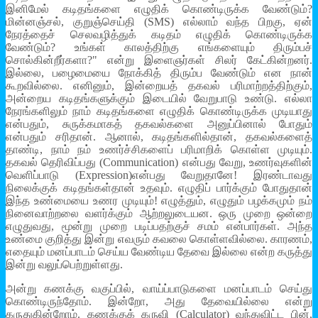
இனிமேல் கடிதங்களை எழுதிக் கொண்டிருக்க வேண்டும்?
மின்னஞ்சல், குறுஞ்செய்தி (SMS) எல்லாம் வந்த பிறகு, ஏன்
நேரத்தைச் செலவழித்துக் கடிதம் எழுதிக் கொண்டிருக்க
வேண்டும்? உங்கள் காலத்திற்கு எங்களையும் திரும்பச்
சொல்கின்றீர்களா?" என்று இளைஞர்கள் சிலர் கேட்கின்றனர்.
இல்லை, பழைமையை நோக்கித் திரும்ப வேண்டும் என நான்
கூறவில்லை. எனினும், இன்றையத் தகவல் பரிமாற்றத்திற்கும்,
அன்றைய கடிதங்களுக்கும் இடையில் வேறுபாடு உண்டு. எல்லா
நேரங்களிலும் நாம் கடிதங்களை எழுதிக் கொண்டிருக்க முடியாது
என்பதும், சுருக்கமாகத் தகவல்களை அனுப்பினால் போதும்
என்பதும் சரிதான். ஆனால், கடிதங்களில்தான், தகவல்களைத்
தாண்டி, நாம் நம் உணர்ச்சிகளைப் பரிமாறிக் கொள்ள முடியும்.
தகவல் தெரிவிப்பது (Communication) என்பது வேறு, உணர்வுகளின்
வெளிப்பாடு (Expression)என்பது வேறுதானே! இரண்டாவது
நிலைக்குக் கடிதங்கள்தான் உதவும். எழுதிப் பார்க்கும் போதுதான்
இந்த உண்மையை உணர முடியும்! எழுத்தும், எழுதும் பழக்கமும் நம்
நினைவாற்றலை வளர்க்கும் ஆற்றலுடையன. ஒரு முறை ஒன்றை
எழுதுவது, மூன்று முறை படிப்பதற்குச் சமம் என்பார்கள். அந்த
உண்மை குறித்து இன்று எவரும் கவலை கொள்ளவில்லை. காரணம்,
எதையும் மனப்பாடம் செய்ய வேண்டிய தேவை இல்லை என்ற கருத்து
இன்று வலுப்பெற்றுள்ளது.
அன்று கணக்கு வகுப்பில், வாய்ப்பாடுகளை மனப்பாடம் செய்து
கொண்டிருந்தோம். இன்றோ, அது தேவையில்லை என்று
கருதுகின்றோம். கணக்குக் கருவி (Calculator) வந்துவிட்ட பின்,