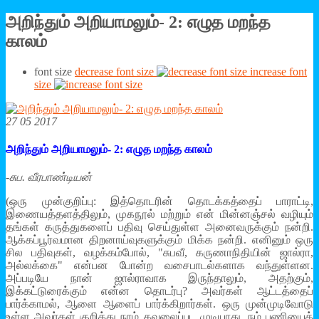
அறிந்தும் அறியாமலும்- 2: எழுத மறந்த
காலம்
font size
decrease font size
increase font
size
27 05 2017
அறிந்தும் அறியாமலும்- 2: எழுத மறந்த காலம்
-சுப. வீரபாண்டியன்
(ஒரு முன்குறிப்பு: இத்தொடரின் தொடக்கத்தைப் பாராட்டி,
இணையத்தளத்திலும், முகநூல் மற்றும் என் மின்னஞ்சல் வழியும்
தங்கள் கருத்துகளைப் பதிவு செய்துள்ள அனைவருக்கும் நன்றி.
ஆக்கப்பூர்வமான திறனாய்வுகளுக்கும் மிக்க நன்றி. எனினும் ஒரு
சில பதிவுகள், வழக்கம்போல், "சுபவீ, கருணாநிதியின் ஜால்ரா,
அல்லக்கை" என்பன போன்ற வசைபாடல்களாக வந்துள்ளன.
அப்படியே நான் ஜால்ராவாக இருந்தாலும், அதற்கும்,
இக்கட்டுரைக்கும் என்ன தொடர்பு? அவர்கள் ஆட்டத்தைப்
பார்க்காமல், ஆளை ஆளைப் பார்க்கிறார்கள். ஒரு முன்முடிவோடு
உள்ள அவர்கள் குறித்து நாம் கவலைப்பட முடியாது. நம் பணியைத்