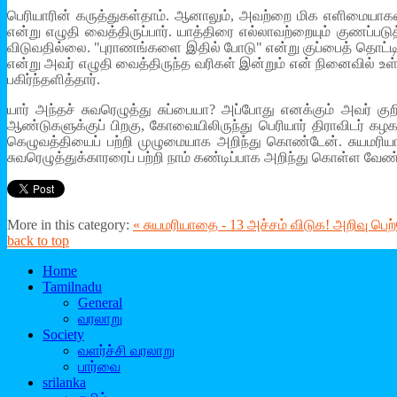
பெரியாரின் கருத்துகள்தாம். ஆனாலும், அவற்றை மிக எளிமையாகவ
என்று எழுதி வைத்திருப்பார். யாத்திரை எல்லாவற்றையும் குணப்ப
விடுவதில்லை. "புராணங்களை இதில் போடு" என்று குப்பைத் தொட்டிகள
என்று அவர் எழுதி வைத்திருந்த வரிகள் இன்றும் என் நினைவில் உள
பகிர்ந்தளித்தார்.
யார் அந்தச் சுவரெழுத்து சுப்பையா? அப்போது எனக்கும் அவர் க
ஆண்டுகளுக்குப் பிறகு, கோவையிலிருந்து பெரியார் திராவிடர் கழகம
கெழுவத்தியைப் பற்றி முழுமையாக அறிந்து கொண்டேன். சுயம
சுவரெழுத்துக்காரரைப் பற்றி நாம் கண்டிப்பாக அறிந்து கொள்ள வேண்ட
More in this category:
« சுயமரியாதை - 13 அச்சம் விடுக! அறிவு பெற
back to top
Home
Tamilnadu
General
வரலாறு
Society
வளர்ச்சி வரலாறு
பார்வை
srilanka