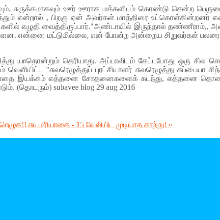
ும், சுருக்கமாகவும் ஊர் ஊராக மக்களிடம் கொண்டு சென்ற பெரும
டுத்தும் என்றால் , பிறகு ஏன் அவர்கள் மாத்திரை உட்கொள்கின்றன
ில் எழுதி வைத்திருப்பார்."அண்டாவில் இருந்தால் தண்ணீராம்,, அதையே
்ளன. என்னை மட்டுமில்லை, என் போன்ற அன்றைய சிறுவர்கள் பலரையும்
ுறித்து யாதொன்றும் தெரியாது. அப்பாவிடம் கேட்டபோது ஒரு சில ச
் வெளியிட்ட "சுவரெழுத்துப் புரட்சியாளர் சுவரெழுத்து சுப்பையா சி
ரியாதை இயக்கம் எத்தனை சோதனைகளைக் கடந்து, எத்தனை தொண்
ும். (தொடரும்) subavee blog 29 aug 2016
்றெழுக!!
சுயமரியாதை - 15 வேலியிட முடியாத காற்று! »