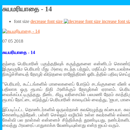
சுயமரியாதை - 14
font size
decrease font size
increase font si
07 05 2018
சுயமரியாதை - 14
தந்தை பெரியாரின் பகுத்தறிவுக் கருத்துகளை என்னிடம் கொண்டு 
இருவருமே பெரியார் மீது அளவு கடந்த பற்றும், மதிப்பும் உடையவர்க
நிகழ்ச்சியைத் தோழர் விடுதலை ராஜேந்திரன் ஓரிடத்தில் பதிவு செய்த
"பெரியார், கூட்டங்களில் மாலைகளைப் போடும் சடங்குகளை வீண் வி
பதிலாக ஒரு ரூபாய் நிதி அளிக்கும் தோழர்கள் ஏராளம். பெர
வைக்கப்பட்டிருந்தது. நீண்ட கியூ வரிசையில் பலமணி நேரம் காத்த
ரூபாய் நோட்டை எடுத்துப் பெரியாரின் காலடியில் வைத்து, 'ஐயா, மாலை
இப்படிப்பட்ட தொண்டர்களில் ஒருவர்தான் சுவரெழுத்து சுப்பையா. ச
கொண்டிருந்தேன். பள்ளி செல்லும் வழியில் உள்ள சுவர்களில் எல்லாம்
கேள்வி பல நாள்கள் என்னைச் சிந்திக்கத் தூண்டியது. நண்பர்களி
வைத்து அவரைப் பாதுகாக்க வேண்டியுள்ளது என்ற ஐயம் வரும்.