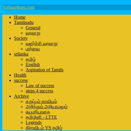
Yathaartham.com
Home
Tamilnadu
General
வரலாறு
Society
வளர்ச்சி வரலாறு
பார்வை
srilanka
தமிழ்
English
Aspiration of Tamils
Health
success
Law of success
steps 4 success
Archive
கறுப்பும் காவியும்
அறிந்தும் அறியாமலும்
சுயமரியாதை
தமிழினி - LTTE
Legends
திராவிடம் VS தமிழ்