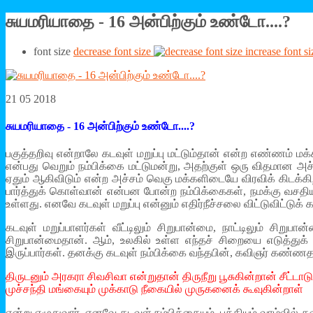
சுயமரியாதை - 16 அன்பிற்கும் உண்டோ....?
font size
decrease font size
increase font si
21 05 2018
சுயமரியாதை - 16 அன்பிற்கும் உண்டோ....?
பகுத்தறிவு என்றாலே கடவுள் மறுப்பு மட்டும்தான் என்ற எண்ணம் மக
என்பது வெறும் நம்பிக்கை மட்டுமன்று, அதற்குள் ஒரு விதமான அச
ஏதும் ஆகிவிடும் என்ற அச்சம் வெகு மக்களிடையே விரவிக் கிடக
பார்த்துக் கொள்வான் என்பன போன்ற நம்பிக்கைகள், நமக்கு வசதியா
உள்ளது. எனவே கடவுள் மறுப்பு என்னும் எதிர்நீச்சலை விட்டுவிட்டுக்
கடவுள் மறுப்பாளர்கள் வீட்டிலும் சிறுபான்மை, நாட்டிலும் ச
சிறுபான்மைதான். ஆம், உலகில் உள்ள எந்தச் சிறையை எடுத்துக
இருப்பார்கள். தனக்கு கடவுள் நம்பிக்கை வந்தபின், கவிஞர் கண்ணத
திருடனும் அரகரா சிவசிவா என்றுதான் திருநீறு பூசுகின்றான் சீட்டா
முச்சந்தி மங்கையும் முக்காடு நீகையில் முருகனைக் கூவுகின்றாள்
என்று எழுதுவார். எனவே கடவுள் நம்பிக்கையும், பக்தியும் வாழ்வ