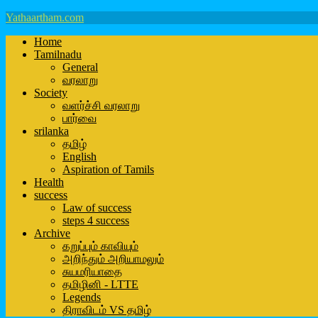
Yathaartham.com
Home
Tamilnadu
General
வரலாறு
Society
வளர்ச்சி வரலாறு
பார்வை
srilanka
தமிழ்
English
Aspiration of Tamils
Health
success
Law of success
steps 4 success
Archive
கறுப்பும் காவியும்
அறிந்தும் அறியாமலும்
சுயமரியாதை
தமிழினி - LTTE
Legends
திராவிடம் VS தமிழ்