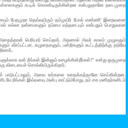
 கொள்ளைகளும் கூடிக் கொண்டிருக்கின்றன என்பதுதானே நடைமுறை
ையும் பேதமுறா தெவ்வுயிரும் தம்முயிர் போல் எண்ணி' இறைவனை
ட்டால் எல்லா நன்மைகளும் நம்மை வந்தடையும் என்பதும் பொதுவான
அதைத்தான் பெரியார் செய்தார். அதனால் அவர் காலம் முழுவதும்
களும் வீசப்பட்டன. கழுதைகளும், பன்றிகளும் கூட்டத்திற்க்கு நடுவே
றினார்.
ுக்காக ஏன் நீங்கள் இன்னும் உழைக்கின்றீர்கள்?" என்று ஒருமுறை
ஒரு விடையைச் சொல்லியிருக்கிறார்.
ீங்கள் பாடுபட்டாலும், அவை உங்களை உதைக்கத்தானே செய்கின்றன.
களிடமே நீங்கள் இவ்வளவு அன்பு காட்டும்போது, நம் சக மனிதர்களிடம்