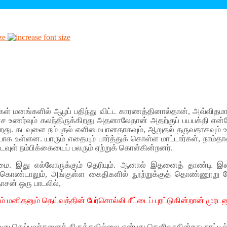
ze
்கள் மனங்களில் ஆழப் பதிந்து விட்ட காரணத்தினால்தான், அவ்விதமான க
்ச உணர்வும் கலந்திருக்கிறது அதனாலேதான் அதற்குப் பயபக்தி என்றே
்கிறது. கடவுளை நம்புதல் எளிமையானதாகவும், ஆறுதல் தருவதாகவும்
க உள்ளன. யாரும் எதையும் பார்த்துக் கொள்ள மாட்டார்கள், நாம்தா
 கடவுள் நம்பிக்கையைப் பலரும் ஏற்றுக் கொள்கின்றனர்.
ிறுபான்மை. இது எல்லோருக்கும் தெரியும். ஆனால் இதனைத் தாண்டி 
் கொண்டாலும், அங்குள்ள கைதிகளில் நூற்றுக்குத் தொண்ணூறு பேர
ாசன் ஒரு பாடலில்,
டும் மனிதனும் தெய்வத்தின் பேர்சொல்லி சீட்டைப் புரட்டுகின்றான் மு
ில் தவறு செய்பவர்களைத் திருத்தவில்லை என்பது தெளிவாகின்றது.நாட