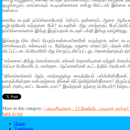
ஒழுக்கமும், வாய்மையும் கூடியுள்ளனவா என்று கேட்டால் இல்
உண்மை.
எனவே கடவுள் நம்பிக்கையோடு அச்சம், தன்னலம், ஆசை ஆகியனவு
வழிபடுவோர் எத்தனை பேர்? கடவுளின் மீது பாரத்தைப் போட்டுவி
நம்பிக்கைகளாக இங்கு இருப்பதால் கடவுள் பக்தி இங்கு வாழ்கிறது.
இவ்வாறு மிக மிகப் பெரும்பான்மையினரின் கருத்தாக உள்ள கடவ
சொல்லடியும், கல்லடியும் பட நேர்ந்தது. மதுரை மாநாட்டுப் பந்தல்
விடப்பட்டன. பெரியாரின் மீது செருப்பு வீசப்பட்டது. அனைத்தையும்
"உங்களை புரிந்து கொள்ளாமல், உங்கள் தொண்டினை ஏற்றுக் கொள்ளா
அய்யா பெரியாரிடம், கால்நடை ஆய்வாளர்கள் கூட்டத்தில் அவர்பால் 
"நீங்களெல்லாம் ஆடு, மாடுகளுக்கு வைத்தியம் பார்க்கின்றீர்
உதைக்கின்றன என்பதற்காக நீங்கள் விட்டுவிடுகின்றீர்களா? திரும்ப
நான் அன்பு காட்ட வேண்டாமா?" இவர்தான் தந்தை பெரியார்!! (தொடரு
More in this category:
« சுயமரியாதை - 15 வேலியிட முடியாத காற்று!
back to top
Home
Tamilnadu