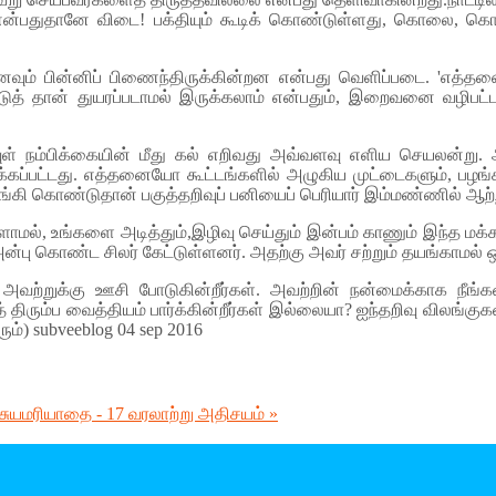
லை என்பதுதானே விடை! பக்தியும் கூடிக் கொண்டுள்ளது, கொலை,
ம் பின்னிப் பிணைந்திருக்கின்றன என்பது வெளிப்படை. 'எத்தன
ட்டுத் தான் துயரப்படாமல் இருக்கலாம் என்பதும், இறைவனை வழிப
ுள் நம்பிக்கையின் மீது கல் எறிவது அவ்வளவு எளிய செயலன்று. 
 எரிக்கப்பட்டது. எத்தனையோ கூட்டங்களில் அழுகிய முட்டைகளும், பழங்
 தாங்கி கொண்டுதான் பகுத்தறிவுப் பனியைப் பெரியார் இம்மண்ணில் ஆற்
மல், உங்களை அடித்தும்,இழிவு செய்தும் இன்பம் காணும் இந்த மக்கள
அன்பு கொண்ட சிலர் கேட்டுள்ளனர். அதற்கு அவர் சற்றும் தயங்காமல் 
கள். அவற்றுக்கு ஊசி போடுகின்றீர்கள். அவற்றின் நன்மைக்காக ந
த் திரும்ப வைத்தியம் பார்க்கின்றீர்கள் இல்லையா? ஐந்தறிவு விலங்கு
ம்) subveeblog 04 sep 2016
சுயமரியாதை - 17 வரலாற்று அதிசயம் »