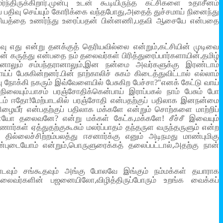
ிருக்கிறார்.முன்பு உடன் கூடியிருந்த கட்சிகளை உதாசீனம்
்ப் பதிவு செய்யும் கோரிக்கை வந்தபோது,அதைத் துச்சமாய் நினைந்து
 அவசியத்தை உணர்ந்து உரைப்பதன் பின்னணி,பதவி ஆசையே என்பதை
ிவு எது என்று தனக்குத் தெரியவில்லை என்றும்,கட்சியின் முடிவை
ின் கருத்து என்பதை நம் தலைவர்கள் பிரித்துரைப்பார்களாயின்,தமிழ்
ரானாலும் சம்பந்தரானாலும்,இன நன்மை அவர்களுக்கு இரண்டாம்
 பேசுகின்றனர்.பின் நாற்காலிச் சுகம் கிடைத்துவிட்டால் எல்லாம்
ு நோக்கி நகரும் இவ்வேளையில் பேசுகிற பேச்சா?"எனக் கேட்டு வாய்
ையும்.பாசம் பரஞ்சோதிக்கென்பாய் இராப்பகல் நாம் பேசும் போ
டம் ஈதோ!மேற்பாடலில் பரஞ்சோதி என்பதற்குப் பதிலாக இனநன்மை
ிழையீர் என்பதற்குப் பதிலாக மக்களே என்றும் சொற்களை மாற்றிப்
னையோ தலைவனே? என்று மக்கள் கேட்க,மக்களே! சீச்சீ இவையும்
கள் ஏத்துதற்குகூசும் மலர்ப்பாதம் தந்தருள வருந்தருளும் என்ற
ில்லைச்சிற்றம்பலத்து ஈசனார்க்கு எனும் அடிநமது மாண்புமிகு
ன்புடையோம் என்றும்,பொருளுரைக்கத் தலைப்பட்டால்,அதற்கு நான்
ோடவும் சங்கூதவும் அங்கு போலவே இங்கும் நம்மக்கள் தயாராக
் தலைவர்களின் பஜனையிலோ,விழித்திருப்போரும் உறங்க வைக்கப்