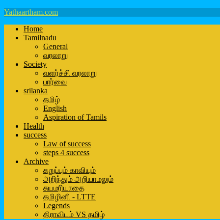
Yathaartham.com
Home
Tamilnadu
General
வரலாறு
Society
வளர்ச்சி வரலாறு
பார்வை
srilanka
தமிழ்
English
Aspiration of Tamils
Health
success
Law of success
steps 4 success
Archive
கறுப்பும் காவியும்
அறிந்தும் அறியாமலும்
சுயமரியாதை
தமிழினி - LTTE
Legends
திராவிடம் VS தமிழ்