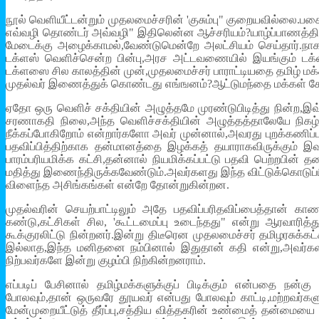
நூல் வெளியீட்டன்றும் முதலமைச்சரின் 'குசும்பு" குறையவில்லை.பகை
எவ்வழி தொண்டர் அவ்வழி" இதிலென்ன ஆச்சரியம்?யாழ்ப்பாணத்தி
மேடைக்கு அழைக்காமல்,வேண்டுமென்றே அலட்சியம் செய்தார்.நாகர
டக்ளஸ் வெளிச்சென்ற பின்பு,அரச அட்டவணையில் இயங்கும் டக
டக்ளஸை சில காலத்தின் முன்,முதலமைச்சர் பாராட்டியதை தமிழ் மக்
முதல்வர் இணைத்துக் கொண்டது எங்ஙனம்?ஆட்டுமந்தை மக்கள் கேள்
ஏதோ ஒரு வெளிச் சக்தியின் அழுத்தமே முரண்டுபிடித்து நின்ற,இ
சரணாகதி நிலை,அந்த வெளிச்சக்தியின் அழுத்தத்தாலேயே நிகழ்
நீக்கப்போகிறோம் என்றார்களோ அவர் முன்னால்,அவரது புறக்கணிப்பு
பதவிப்பித்திற்காக தன்மானத்தை இழக்கத் தயாராகவிருக்கும் இ
பாரம்பரியமிக்க கட்சி,தன்னால் நியமிக்கப்பட்டு பதவி பெற்றபின
மதித்து இணைந்திருக்கவேண்டும்.அவர்களது இந்த விட்டுக்கொடுப
விளைந்த அசிங்கங்கள் என்றே தோன்றுகின்றன.
முதல்வரின் செயற்பாட்டிலும் அதே பதவிப்பரிதவிப்பைத்தான் கா
கண்டு,கட்சிகள் சில, 'கூட்டமைப்பு உடைந்தது" என்று ஆரவாரித
கூக்குரலிட்டு நின்றனர்.இன்று திடீரென முதலமைச்சர் தமிழரசுக்க
இல்லாத,இந்த மனிதனை நம்பினால் இதுதான் கதி என்று,அவர்களில் 
நிற்பவர்களே இன்று குழம்பி நிற்கின்றனராம்.
எப்படிப் பேசினால் தமிழ்மக்களுக்குப் பிடிக்கும் என்பதை நன்
போலவும்,தான் ஒருவரே தூயவர் என்பது போலவும் காட்டி,மற்றவர்கள
மேன்முறையீட்டுத் தீர்ப்பு,சத்திய வித்தகரின் உண்மைத் தன்மைய