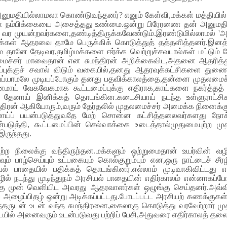
ுமதியில்லாமலா கொண்டுவந்தனர்? எனும் கேள்வி,மக்கள் மத்தியில் எ
் நம்பிக்கையை அசைத்தது உண்மை.ஒன்று பிரேரணை தன் அனுமதியு
ன்றவர்களை,தண்டித்திருக்கவேண்டும்.இரண்டுமில்லாமல் 'அசுமந்தம
மக்கள் ஆதரவை தாமே பெருக்கிக் கொடுத்துத் தத்தளித்தனர்.இனத்த
ுமை தானே தேடிவர,தமிழ்மக்களை ஈர்க்க வெற்றுச்சவடால்கள் மட்டும
ைச்சர் மாவைதான் என சுமந்திரன் அறிக்கைவிட,அதனை ஆதரித்துப்
ப்புக்குச் சவால் விடும் வகையில்,தனது ஆதரவுக்கட்சிகளை துணை 
்யாமலே முடியப்போகும் தனது பதவிக்காலத்தை,தன்னை முதலமைச்சர
் வேகவேகமாக கூட்டமைப்புக்கு எதிராக,காய்களை நகர்த்தத் த
ள் தேனாய் இனிக்கத் தொடங்கின.கடைசியாய் நடந்த உள்ளுராட்சி
திரன் ஆகியோரும்,வரும் தேர்தலில் முதலமைச்சர் அமைக்க நினைக்க
மாய்ப் பயன்படுத்துவதே மேற் சொன்ன கட்சித்தலைவர்களது நோக்க
ன்படுத்தி, கூட்டமைப்பின் செல்வாக்கை உடைத்தால்முதுமையுற்ற 
இருந்தது.
பெற்ற நிலைக்கு வந்திருந்தன.மக்களும் ஒற்றுமைதான் உயர்வின் வ
ுழுவும் பாழ்செய்யும் உட்பகையும் கொல்குறும்பும் என,ஒரு நாட்டை
 பாதையில் பதிக்கத் தொடங்கினர்.எல்லாம் முடிவாகிவிட்டது எ
ாழில் நடந்து முடிந்துநம் அரசியல் பாதையின் எதிர்காலம் என்னாகப
ு முன் வெளியிட அவரது ஆதரவாளர்கள் ஒழுங்கு செய்தனர்.அவ்விழா
ிய அழைப்பிதழ் ஒன்று அடிக்கப்பட்டது.போடப்பட்ட அரசியற் கணக்குக
தருடன் உடன் வந்த சுமந்திரனை,கைலாகு கொடுத்து வரவேற்றார் முதலம
ல் அனைவரும் உடன்படுவது பற்றிப் பேசி,அதுவரை எதிர்காலத் தலை