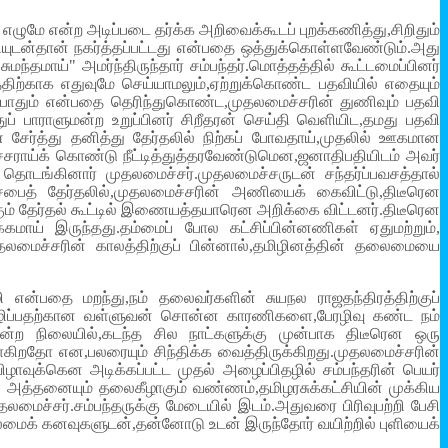
ழுமே என்ற அடிப்படை தர்க்க அறிவைக்கூடப் புறக்கணித்து,சிறிதும்
டன்தான் நகர்த்தப்பட்டது என்பதை ஒத்துக்கொள்ளவேண்டும்.அது
ாய்" அமர்ந்திருந்தார் சம்பந்தர்.மொத்தத்தில் கூட்டமைப்பினர்
ிற்காக எதுவுமே செய்யாமலும்,ஏற்றுக்கொண்ட பதவியில் எதையும்
் போதும் என்பதை தெரிந்துகொண்ட,முதலமைச்சரின் துணிவும் பதவி
 பாராளுமன்ற உறுப்பினர் சிறீதரன் செய்தி வெளியிட,தமது பதவி
சேர்த்து தனித்து தேர்தலில் நிற்கப் போவதாய்,முதலில் ஊகமான
ாய்க் கொண்டு நீட்டித்துத்தரவேண்டுமென,ஜனாதிபதியிடம் அவர்
ொடங்கினார் முதலமைச்சர்.முதலமைச்சருடன் சந்தர்ப்பவசத்தால்
சபைத் தேர்தலில்,முதலமைச்சரின் அணியைக் கைவிட்டு,திடீரென
ும் தேர்தல் கூட்டில் இணையத்தயாரென அறிக்கை விட்டனர்.திடீரென
மாய் இருந்தது.தம்மைப் போல கட்சிப்பின்னணிகள் ஏதுமற்றும்,
முதலமைச்சரின் காலத்திற்குப் பின்னால்,தமிழினத்தின் தலைமையை
ழி என்பதை மறந்து,நம் தலைவர்களின் சுயநல ராஜதந்திரத்திற்குப்
ச் சீரழிப்பதற்கான வள்ளுவன் சொன்ன காரணிகளை,பேரழிவு கண்ட நம்
ன்ற நிலையில்,கடந்த சில நாட்களுக்கு முன்பாக திடீரென ஒரு
்போகிறதோ என,பலரையும் சிந்திக்க வைத்திருக்கிறது.முதலமைச்சரின்
வுக்கென அடிக்கப்பட்ட முதல் அழைப்பிதழில் சம்பந்தரின் பெயர்
ள் அத்தனையும் தலைகீழாகும் வண்ணம்,தமிழரசுக்கட்சியின் முக்கிய
ைச்சர்.சம்பந்தருக்கு மேடையில் இடம்.அதுவரை பிரிவுபற்றி பேசி
மைக் கனவுகளுடன்,தன்னோடு உடன் இருந்தோர் வயிற்றில் புளியைக்