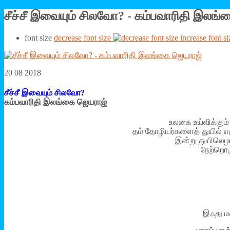
சீச்சீ இவையும் சிலவோ? - கம்பவாரிதி இலங
font size
decrease font size
increase font si
20 08 2018
சீச்சீ இவையும் சிலவோ?
கம்பவாரிதி இலங்கை ஜெயராஜ்
உலகை உய்விக்கும
தம் தோழியர்களைத் துயில் எழ
இன்று துயிலெழா
நேற்றொர
இஃது மண