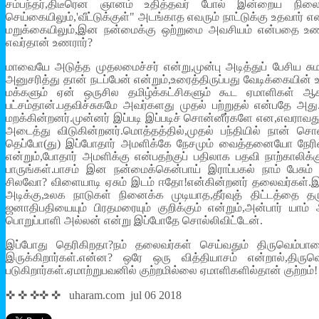
சம்பந்தர்,திடீரென ஞானம் உதித்தவர் போல் இன்றைய நிலையி
செய்கையிலும்,'வீட்டுக்குள்" அடங்காத எவரும் நாட்டுக்கு உதவார்
மறுக்கையிலும்,இன நன்மைக்கு ஒற்றுமை அவசியம் என்பதை உணரா
எவர்தான் உணரார்?
மாவையே அடுத்த முதலமைச்சர் என்று,முன்பு அடித்துப் பேசிய சும
அனுசரித்து தான் நடப்பேன் என்றும்,உரைத்திருப்பது வேடிக்கையின் 
மக்களும் ஏன் ஒருசில தமிழ்க்கட்சிகளும் கூட ஏமாளிகள் ஆக
பட்சம்தான்.பதவிச்சுகமே அவர்களது முதல் பற்றுதல் என்பதே அது.அ
மறக்கின்றனர்.முன்னர் இப்படி இப்படிச் சொன்னீர்களே என,எவராவது
அடைத்து விடுகின்றனர்.மொத்தத்தில்,முதல் பந்தியில் நான் ச
தெப்போ(து) இப்போதார் அமளிக்கே நேசமும் வைத்தனையோ நேரிழை
என்றும்,போதார் அமளிக்கு என்பதற்குப் பதிலாக பதவி நாற்காலிக
பாருங்கள்.பாசம் இன நன்மைக்கென்பாய் இராப்பகல் நாம் பேச
சிலவோ? விளையாடி ஏசும் இடம் ஈதோ!என்கின்றனர் தலைவர்கள்.இவ்வ
அடிக்கு,உலக நாடுகள் நினைக்க முடியாத,தீர்வுத் திட்டத்தை 
ஜனாதிபதியையும் பிரதமரையும் குறிக்கும் என்றும்,அன்பார் யா
பொறுப்பாளி அல்லன் என்று இப்போதே சொல்லிவிட்டேன்.
இப்போது தெரிகிறதா?நம் தலைவர்கள் செய்வதும் திருவெம்பாவ
இருக்கிறார்கள்.என்ன? ஒரே ஒரு வித்தியாசம் என்றால்,திருவ
படுகிறார்கள்.ஏமாற்றுபவனில் குற்றமில்லை ஏமாளிகளில்தான் குற்றம்!
✜ ✜ ✜✜ ✜ uharam.com jul 06 2018