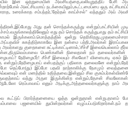
ல் இன ஒற்றுமையின் அவசியத்தை,வலியுறுத்திப் பேசி அமர்ந்த
 என்றாற்போல் அலட்சியமாய் நடக்கையிலும்,கூட்டமைப்பை ஒரு கட்சியாய
த, உரைக்காத சம்பந்தர்,'தேர்தல் காய்ச்சல்" வந்ததும் அவ்
ந்திரன்,இப்போது அது தன் சொந்தக்கருத்து என்றும்,கட்சியின் முட
உச்சம்.வருங்காலத்திலேனும் எது தம் சொந்தக் கருத்து,எது தம் கட்சிய
ாமல் இருக்கலாம்.மொத்தத்தில் ஒன்று தெரிகிறது.முதலமைச்ச
ப்பதவிச் சுகத்திற்காகவே இன நன்மை பற்றி,அவர்கள் இராப்பகலாய்ப்
 அவர்களது குறைகளை சுட்டிக்காட்டினால்,'சீச்சீ இவையெல்லாம் தீர்வ
ொன்ன,திருவெம்பாவை பெண்களின் நிலைதான் நம் தலைவர்களின் நில
யாய்? நேரிழையீர்! சீச்சீ இவையும் சிலவோ? விளையாடி ஏசும் இ
்கு என்றும்,நேரிழையாய் என்பதற்குப் பதிலாக தலைவனே என்றும்,நேர
ும் போ தெப்போ(து) இப்போ பதவி நாற்காலிக்கு நேசமும் வைத்த
ளவும் என் மனத்தில் உதித்தவை.இன்னும் சில குசும்பர்கள்விண்ணோர்
தருவதற்காய் வந்து அருள இருக்கின்ற என்றும்,தேசன் சிவலோகன் த
ம் ஆடேலோ ரெம்பாவாய் எனும் அடிக்கு,அத்தலைவர்களுக்கு நாம் அ
ை கூட்டுப் பிரார்த்தனையை ஒத்த ஒன்றுதான் என்று.தாளம் ப
ெம்பாவை பஜனையில் துயின்றவர்கள் எழுப்பப்படுகிறார்கள்.நம