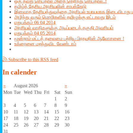
ஒரு தவறு செய்தால் அதை தெரிந்து செய்தால்..!
தமிழ்த் தேசிய அரசியலின் சாபக்கேடு
இனவாத தேசியத்துவத்தை அரசியல் உபாயமாக இடைவிடாது பயன
அழிந்து வரும் மொழிகளில் தமிழுக்கு எட்டாவது இடம்
மறுபக்கம் 06 04 2014
அரசியல் வாதிகளுக்கு அடிப்படைத் தகுதி அவசியம்
மறுபக்கம் 04 05 2014
மூன்றாம் மட்டத் தலைமை பற்றிய பிரதமரின் ஆலோசனை !
உக்ரைனை மறந்துவிட வேண்டாம்
Subscribe to this RSS feed
In
calender
«
August 2026
»
Mon
Tue
Wed
Thu
Fri
Sat
Sun
1
2
3
4
5
6
7
8
9
10
11
12
13
14
15
16
17
18
19
20
21
22
23
24
25
26
27
28
29
30
31