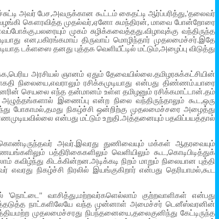
சுட்டி அவர் பேச,அவருக்கான கூட்டம் கைதட்டி ஆர்ப்பரித்து,'தலைவர்
ை வழங்கி கௌரவித்த முதல்வர்,ஏனோ சுமந்திரன், மாவை போன்றோரை
ோக்கு,பலரையும் முகம் சுழிக்கவைத்தது.விழாவுக்கு வந்திருந்த
ாது என,பகிரங்கமாய் திருவாய் மொழிந்தார் முதலமைச்சர்.இதே
யாத டக்ளஸை தனது புத்தக வெளியீட்டில் மட்டும்,அழைப்பு விடுத்து
்க,பெரிய அரசியல் ஞானம் ஏதும் தேவையில்லை.தமிழரசுக்கட்சியின்
ாகதி நிலையை,எவராலும் ரசிக்கமுடியாது என்பது திண்ணம்.யாரை
யினரின் செயலை எந்த தன்மானம் உள்ள தமிழனும் ரசிக்கமாட்டான்.தம்
 அழுத்தங்களால் இணைப்பு என்ற நிலை வந்திருந்தாலும் கூட,ஒரு
ழ்ந்து போகாமல்,தமது நிகழ்ச்சி ஒன்றிற்கு முதலமைச்சரை அழைத்து
ுடியவில்லை என்பது மட்டும் உறுதி.அத்தனையும் பதவிப்பயத்தால்
டிக்கொண்டிருந்தவர் அவர்.இவரது துணிவையும் மக்கள் ஆதரவையும்
யங்களிலும் பத்திரிகைகளிலும் வெளியிலும் கூட,கொடிபிடித்துக்
் கவிழ்ந்து கிடக்கின்றன.அடிக்கடி நிறம் மாறும் நிலையான புத்தி
 எவரது நிகழ்ச்சி நிரலில் இயங்குகிறார் என்பது தெரியாமல்,கூட
ேல் 'நொட்டை" வாசித்து,மற்றவர்களெல்லாம் குற்றவாளிகள் என்பது
அடுத்தடுத்த நாட்களிலேயே வந்த முன்னாள் அமைச்சர் டெனீஸ்வரனின்
சாத்தியமற்ற முதலமைச்சரது நிபந்தனையை,தலைகுனிந்து கேட்டிருந்த