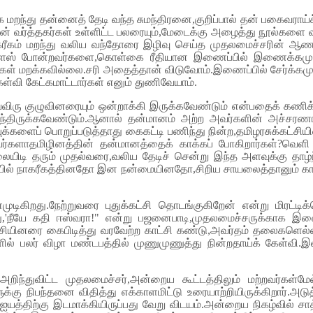
 மறந்து தன்னைத் தேடி வந்த சுமந்திரனை,குறிப்பால் தன் பகைவராய்ச்
ன் வர்த்தகர்கள் உள்ளிட்ட பலரையும்,மேடைக்கு அழைத்து நூல்கள
ீகம் மறந்து வலிய வந்தோரை இழிவு செய்த முதலமைச்சரின் ஆணவப்ப
்ளஸ் போன்றவர்களை,கொள்கை ரீதியான இணைப்பில் இணைக்கமுடிய
கள் மறக்கவில்லை.சரி அதைத்தான் விடுவோம்.இணைப்பில் சேர்க்கமுடி
வி கேட்கமாட்டார்கள் எனும் துணிவேயாம்.
வ்விரு குழுவினரையும் ஒன்றாக்கி இருக்கவேண்டும் என்பதைக் கணிக
ந்திருக்கவேண்டும்.ஆனால் தன்மானம் அற்ற அவர்களின் அச்சரண
க்களைப் பொறுப்படுத்தாது கைகட்டி பணிந்து நின்ற,தமிழரசுக்கட்சி
வர்களாதமிழினத்தின் தன்மானத்தைக் காக்கப் போகிறார்கள்?வெளி
் தலையிடி தரும் முதல்வரை,வலிய தேடிச் சென்று இந்த அளவுக்கு தா
்பில் நாகரீகத்தினதோ இன நன்மையினதோ,சிறிய சாயலைத்தானும் காணம
ணமுடிகிறது.நேற்றுவரை புதுக்கட்சி தொடங்குகிறேன் என்று மிரட்
்து,'நீயே கதி ஈஸ்வரா!" என்று பஜனைபாடி,முதலமைச்சருக்காக இணை
ட்சியினரை கைபிடித்து வரவேற்ற காட்சி கண்டு,அவர்தம் தலைகளெல்லாம
பலர் விழா மண்டபத்தில் முணுமுணுத்து நின்றதாய்க் கேள்வி.இவர்
கு அறிந்துவிட்ட முதலமைச்சர்,அன்றைய கூட்டத்திலும் மற்றவர்கள்ம
ுக்கு நிபந்தனை விதித்து எக்காளமிட்டு உரையாற்றியிருக்கிறார்.
ை ஐயத்திற்கு இடமாக்கியிருப்பது வேறு விடயம்.அன்றைய நிகழ்வில் 