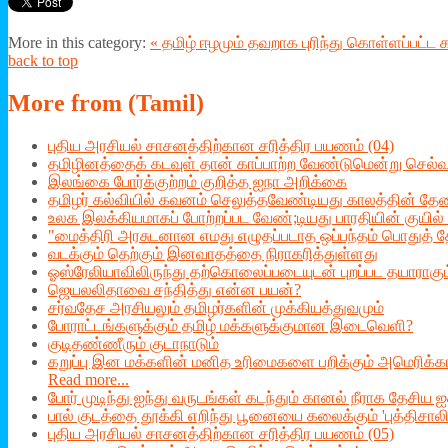
More in this category:
« தமிழ் ஈழமும் தவறாக புரிந்து கொள்ளப்பட்ட 
back to top
More
from (Tamil)
புதிய அரசியல் சாசனத்திற்கான சரித்திர பயணம் (04)
தமிழினத்தைக் கடவுள் தான் காப்பாற்ற வேண்டுமென்று செல்வா
இலங்கை போர்க்குற்றம் குறித்த ஐநா அறிக்கை
தமிழர் கல்வியில் கவனம் செலுத்தவேண்டியது காலத்தின் த
உலக இலக்கியமாகப் போற்றப்பட வேண்;டியது பாரதியின் குயில் 
"மைத்திரி அரசுடனான எமது எழுதப்படாத ஒப்பந்தம் பொதுத் தேர்
வடக்கும் தெற்கும் இனவாதத்தை நிராகரித்துள்ளது
ஓஸ்ரேலியாவிலிருந்து தற்கொலைப்படையுடன் புறப்பட தயாராக
ஜெயலலிதாவை சந்தித்து என்ன பயன்?
சர்வதேச அரசியலும் தமிழர்களின் முக்கியத்துவமும்
போராட்டங்களுக்கும் தமிழ் மக்களுக்குமான இடைவெளி?
குடிதண்ணீரும் குடாநாடும்
கறுப்பு இன மக்களின் மனித உரிமைகளை பறிக்கும் அமெரிக்கா 
Read more...
போர் முடிந்து ஐந்து வருடங்கள் கடந்தும் கானல் நீராக தேசிய ஐ
பால் குடத்தை தூக்கி எறிந்து பூனையை கலைக்கும் 'புத்திசாலி
புதிய அரசியல் சாசனத்திற்கான சரித்திர பயணம் (05)