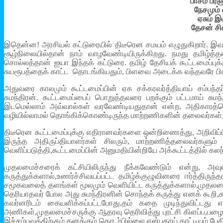
பாசம் பரஞ
நேசமும்
ஏசும் இ
தேசன் சி
இதென்ன! அரசியல் கட்டுரையில் திடீரென சமயம் எழுதுகிறார். இவர
சூழ்நிலையில்தான் நாம் வாழவேண்டியிருக்கிறது. நமது தமிழ்த
சொல்லத்தான் ஐயா இந்தக் கட்டுரை. தமிழ் தேசியக் கூட்டமைப்பு
சுயரூபத்தைக் காட்ட தொடங்கியதும், பிளவை அடைக்க வந்தவரே பிளவ
அதுவரை காலமும் கூட்டமைப்பின் ஏக சக்கரவர்த்தியாய் சம்பந்
சுமந்திரன். கூட்டமைப்பைப் பொறுத்தவரை பறக்கும் பட்டமாய் சு
இடமெல்லாம் அவ்வால்கள் வரவேண்டியதுதான் என்ற, அதிகாரத்தொ
வழியில்லாமல் தொங்கிக்கொண்டிருந்த மாற்றணிகளின் தலைவர்கள், ப
திடீரென கூட்டமைப்புக்கு எதிரானவர்களை ஒன்றிணைத்து, அறிவிப்பின
இருந்த அதிருப்தியாளர்கள் சிலரும், மாற்றணித்தலைவர்களும
வெளிப்படுத்தி,கூட்டமைப்பின் அனுமதியின்றியே அக்கூட்டத்தில் கல
முதலமைச்சரைக் கட்சியிலிருந்து நீக்கவேண்டும் என்று, அவ
கருத்துக்களால்,உணர்ச்சிவயப்பட்ட தமிழ்க்குழுவினரை ஈர்த்திரு
சமூகவலைத் தளங்கள் மூலமும் வெளியிட்ட கருத்துக்களால்,முதலமைச
தெரியாதவர் போல அது சுமந்திரனின் சொந்தக் கருத்து எனக் கூறி,சும
கவர்னரிடம் கையளிக்கப்பட்டபோது,தம் கதை முடிந்துவிட்டது
அணிகள்,முதலமைச்சருக்கு ஆதரவு தெரிவித்து புரட்சி கிளப்ப,பழ
இச்சம்பவத்திற்கும் தனக்கும் தொடர்பில்லை என்பதாய் காட்டியும் பே