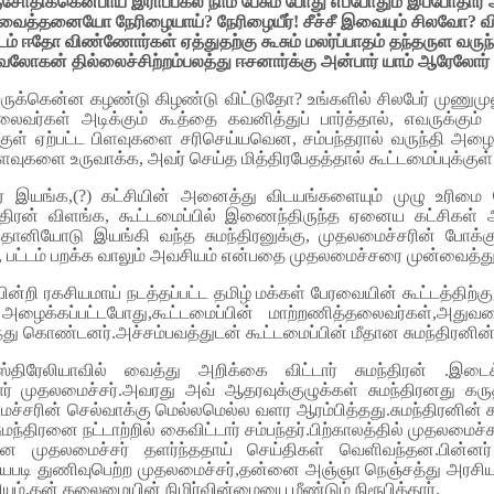
்சோதிக்கென்பாய் இராப்பகல் நாம் பேசும் போது எப்போதும் இப்போதார
 வைத்தனையோ நேரிழையாய்? நேரிழையீர்! சீச்சீ இவையும் சிலவோ? 
டம் ஈதோ விண்ணோர்கள் ஏத்துதற்கு கூசும் மலர்ப்பாதம் தந்தருள வருந
வலோகன் தில்லைச்சிற்றம்பலத்து ஈசனார்க்கு அன்பார் யாம் ஆரேலோர் 
ுக்கென்ன கழண்டு கிழண்டு விட்டுதோ? உங்களில் சிலபேர் முணுமுணு
்தலைவர்கள் அடிக்கும் கூத்தை கவனித்துப் பார்த்தால், எவருக்க
க்குள் ஏற்பட்ட பிளவுகளை சரிசெய்யவென, சம்பந்தரால் வருந்தி அழ
ுகளை உருவாக்க, அவர் செய்த மித்திரபேதத்தால் கூட்டமைப்புக்குள்
தர் இயங்க,(?) கட்சியின் அனைத்து விடயங்களையும் முழு உரிமை
மந்திரன் விளங்க, கூட்டமைப்பில் இணைந்திருந்த ஏனைய கட்சிகள் 
னியோடு இயங்கி வந்த சுமந்திரனுக்கு, முதலமைச்சரின் போக்க
ட்டம் பறக்க வாலும் அவசியம் என்பதை முதலமைச்சரை முன்வைத்துக் 
்றி ரகசியமாய் நடத்தப்பட்ட தமிழ் மக்கள் பேரவையின் கூட்டத்திற்கு
் அழைக்கப்பட்டபோது,கூட்டமைப்பின் மாற்றணித்தலைவர்கள்,அத
ந்து கொண்டனர்.அச்சம்பவத்துடன் கூட்டமைப்பின் மீதான சுமந்திரனின்
ுஸ்திரேலியாவில் வைத்து அறிக்கை விட்டார் சுமந்திரன் .இடை
ந்தார் முதலமைச்சர்.அவரது அவ் ஆதரவுக்குழுக்கள் சுமந்திரனது கர
்சரின் செல்வாக்கு மெல்லமெல்ல வளர ஆரம்பித்தது.சுமந்திரனின் கரு
ந்திரனை நட்டாற்றில் கைவிட்டார் சம்பந்தர்.பிற்காலத்தில் முதலமைச்
 என முதலமைச்சர் தளர்ந்ததாய் செய்திகள் வெளிவந்தன.பின்னர
ையபடி துணிவுபெற்ற முதலமைச்சர்,தன்னை அஞ்ஞா நெஞ்சத்து அரசியல்
சியும்,தன் தலைமையின் நிமிர்வின்மையை மீண்டும் நிரூபித்தார்.