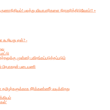
கருணாநிதியும்!
புலத்து வியாபாரிகளை நிராகரித்திடுவோம்!! »
 கூறியது ஏன்? -
ேவை
பாட்டு
தலுக்கு முன்னர் பகிரங்கப்படுத்தப்படும்
ும் பிரபாகரன் படையணி
தமிழர்களுக்காக நீரிக்கண்ணீர் வடிக்கிறது
க்கியம்
கள்'