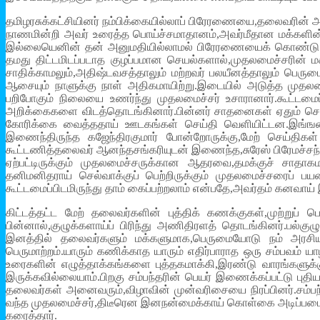
தமிழரசுக்கட்சியினர் நம்பிக்கையில்லாப் பிரேரணையை,தலைவரின் அன
நாணமின்றி அவர் உரைத்த பொய்ச்சமாதானம்,அவர்மீதான மக்களின
இல்லையெனின் தன் அனுமதியில்லாமல் பிரேரணையைக் கொண்டு வர முய
தமது திட்டமிடப்படாத குழப்பமான செயல்களால்,முதலமைச்சரின் 
சாதிக்காமலும்,அதிஷ்டவசத்தாலும் மற்றவர் பலயீனத்தாலும் பெர
ஆசையும் நாளுக்கு நாள் அதிகமாயிற்று.இடையில் அடுத்த முதலம
பறிபோகும் நிலையை உணர்ந்து முதலமைச்சர் உசாரானார்.கூட்டமை
அறிக்கைகளை விடத்தொடங்கினார்.பின்னர் சாதனைகள் ஏதும் செய
கோரிக்கை வைத்ததாய் ஊடகங்கள் செய்தி வெளியிட்டன.இங்ஙனமாய
இணைந்திருந்த கஜேந்திரகுமார் போன்றோருக்கு,மேற் செய்திக
கூட்டணித்தலைவர் ஆனந்தசங்கரியுடன் இணைந்த,சுரேஸ் பிரேமச்சந்
ஏற்பட்டிருக்கும் முதலமைச்சருக்கான ஆதரவை,தமக்குச் சாதாக
தனிமனிதராய் செல்வாக்குப் பெற்றிருக்கும் முதலமைச்சரைப் பய
கூட்டமைப்பிடமிருந்து தாம் கைப்பற்றலாம் என்பதே,அவர்தம் கனவாய் 
கிட்டத்தட்ட மேற் தலைவர்களின் புத்திக் கணக்குகள்,முற்றுப் 
பின்னால்,குழுக்களாய்ப் பிரிந்து அணிதிரளத் தொடங்கினர்.பல்க
இனத்தில் தலைவர்களும் மக்களுமாக,பெருமையோடு நம் அரசியல்
பெருமாற்றம்.யாரும் கணிக்காத யாரும் எதிர்பாராத ஒரு சம்பவம் ய
உரைகளின் எழுத்தாக்கங்களை புத்தகமாக்கி,இரண்டு வாரங்களுக்க
இருக்கவில்லையாம்.பிறகு சம்பந்தரின் பெயர் இணைக்கப்பட்டு புத
தலைவர்கள் அனைவரும்,விழாவின் முன்வரிசையை நிரப்பினர்.சம்பந்
வந்த முதலமைச்சர்,திடீரென இனநன்மைக்காய் கொள்கை அடிப்படையி
கரைத்தார்.