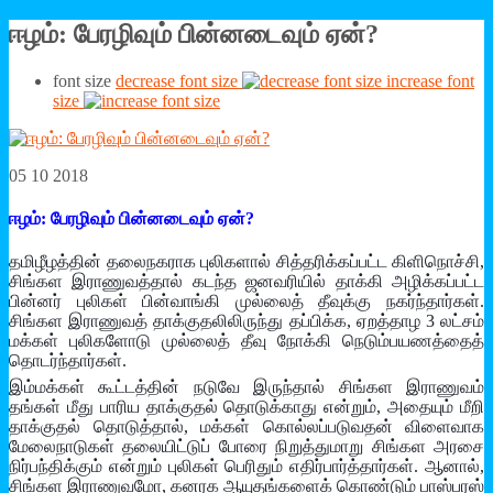
ஈழம்: பேரழிவும் பின்னடைவும் ஏன்?
font size
decrease font size
increase font
size
05 10 2018
ஈழம்: பேரழிவும் பின்னடைவும் ஏன்?
தமிழீழத்தின் தலைநகராக புலிகளால் சித்தரிக்கப்பட்ட கிளிநொச்சி,
சிங்கள இராணுவத்தால் கடந்த ஜனவரியில் தாக்கி அழிக்கப்பட்ட
பின்னர் புலிகள் பின்வாங்கி முல்லைத் தீவுக்கு நகர்ந்தார்கள்.
சிங்கள இராணுவத் தாக்குதலிலிருந்து தப்பிக்க, ஏறத்தாழ 3 லட்சம்
மக்கள் புலிகளோடு முல்லைத் தீவு நோக்கி நெடும்பயணத்தைத்
தொடர்ந்தார்கள்.
இம்மக்கள் கூட்டத்தின் நடுவே இருந்தால் சிங்கள இராணுவம்
தங்கள் மீது பாரிய தாக்குதல் தொடுக்காது என்றும், அதையும் மீறி
தாக்குதல் தொடுத்தால், மக்கள் கொல்லப்படுவதன் விளைவாக
மேலைநாடுகள் தலையிட்டுப் போரை நிறுத்துமாறு சிங்கள அரசை
நிர்பந்திக்கும் என்றும் புலிகள் பெரிதும் எதிர்பார்த்தார்கள். ஆனால்,
சிங்கள இராணுவமோ, கனரக ஆயுதங்களைக் கொண்டும் பாஸ்பரஸ்