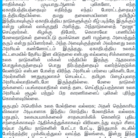
சாதிக்கவும் முடியாது.ஆனால் புலிகளோ, எந்த
ஏகாதிபத்தியத்தையும் எதிர்த்து எந்தப் போராட்டத்தையும்
நடத்தியதேயில்லை. தமது தலைமையிலான தமிழீழம்
இந்தியாவுக்கும் ஏகாதிபத்திய நாடுகளுக்கும் கீழ் படிந்தே இருக்கும்
என்று புலிகள் வாக்குறுதி அளித்து, அந்நாடுகளைத் “தாஜா”
செய்தார்கள். கிழக்கு திமோர், கொசாவோ பாணியில்
மேலைநாடுகள் தலையிட்டு தமக்கென தனி ஈழத்தை அமைத்துத்
தரும் என்று நம்பினார்கள். அந்த அளவுக்குத்தான் அவர்களது உலக
அரசியல் கண்ணோட்டம் இருந்தது. ஏகாதிபத்திய உலகக்
கட்டமைவில் தேசிய இன விடுதலை என்பது எவ்வளவு சிக்கலானது,
உலக நாடுகளின் மக்கள் மத்தியில் இதற்கு ஆதரவாக
பொதுக்கருத்தையும் பொது நிர்பந்தத்தையும் வளர்த்தெடுக்க
வேண்டும் என்பன போன்ற விரிந்த அரசியல் பார்வை புலிகளிடமோ,
அவர்களின் ஊதுகுழலாகச் செயல்பட்ட தமிழக பிழைப்புவாத
அரசியல்வாதிகளிடமோ இருந்ததில்லை. மேலை நாடுகள்
தங்களைப் பயங்கரவாதிகள் எனத் தடை செய்திருப்பதற்கான உலக
அரசியல் சூழல் மற்றும் பிற காரணிகளைப் புலிகள் புரிந்து
கொள்ளவுமில்லை.
ஒருபுறம் அமெரிக்க உலக மேல்நிலை வல்லரசு; அதன் தெற்காசிய
விசுவாச அடியாளாக இந்திய பிராந்திய மேலாதிக்க வல்லரசு.
மறுபுறம், உலகமயமாக்கலைச் சாதகமாக்கிக் கொண்டு புதிய
சந்தைக்காகவும் ஆதிக்கத்துக்காகவும் விரிவடைந்து வரும் சீனா,
ரஷ்யா ஆகிய நாடுகளின் போட்டா போட்டி. இந்துமாக் கடலில்
போர்த்தந்திர முக்கியத்துவம் வாய்ந்த இலங்கை, இன்று இந்த