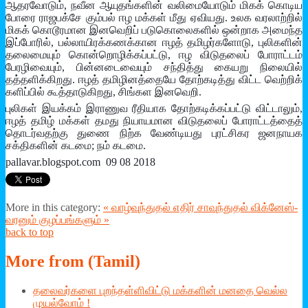
ஆதரவோடும், நவீன ஆயுதங்களின் வலிமையோடும் மிகக் கொடிய
போரை ராஜபக்சே கும்பல் ஈழ மக்கள் மீது ஏவியது. உலக வரலாற்றில்
மிகக் கொடூரமான இனவெறிப் படுகொலைகளில் ஒன்றாக அமைந்த
இப்போரில், பல்லாயிரக்கணக்கான ஈழத் தமிழர்களோடு, புலிகளின்
தலைமையும் கொன்றொழிக்கப்பட்டு, ஈழ விடுதலைப் போராட்டம்
பேரழிவையும், பின்னடைவையும் சந்தித்து கையறு நிலையில்
தத்தளிக்கிறது. ஈழத் தமிழினத்தையே தோற்கடித்து விட்ட வெற்றிக்
களிப்பில் கூத்தாடுகிறது, சிங்கள இனவெறி.
புலிகள் இயக்கம் இராணுவ ரீதியாக தோற்கடிக்கப்பட்டு விட்டாலும்,
ஈழத் தமிழ் மக்கள் தமது நியாயமான விடுதலைப் போராட்டத்தைத்
தொடர்வதற்கு துணை நிற்க வேண்டியது புரட்சிகர ஜனநாயக
சக்திகளின் கடமை; நம் கடமை.
pallavar.blogspot.com 09 08 2018
More in this category:
« வாழ்வுந்துதல் எதிர் சாவுந்துதல்
விக்­னேஸ்­
வ­ரனும் குழப்­பங்­களும் »
back to top
More
from (Tamil)
தலைவர்களை புறந்தள்ளிவிட்டு மக்களின் மனதை வெல்ல
முயல்வோம் !