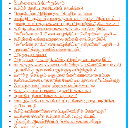
இயற்கையைப் போற்றுவோம்
தமிழ்த் தேசிய அரசியலின் சாபக்கேடு
நிறைவேற்று அதிகார ஜனாதிபதி முறைமை
வலம்புரி’ புருசோத்தமனுக்கு கம்பவாரிதியின் அன்புமடல் -1
மூன்றாம் மட்டத் தலைமை பற்றிய பிரதமரின் ஆலோசனை !
தமிழர்கள் லங்கா மாதாவை தங்கள் தாய்மொழியில்
“ஸ்ரீலங்கா தாயே” என வாழ்த்திப் பாடுகிறார்கள் பகுதி – 1
தமிழர்கள் லங்கா மாதாவை தங்கள் தாய்மொழியில்
“ஸ்ரீலங்கா தாயே” என வாழ்த்திப் பாடுகிறார்கள் பகுதி – 3
முதலாளித்துவ உலகில் வல்லரசு யார்?
அடுத்தது என்ன?
அழிந்து வரும் மொழிகளில் தமிழுக்கு எட்டாவது இடம்
வடக்கு முதலமைச்சரை பதவியிலிருந்து வெளியேற்றும் சதி
முயற்சிக்கு துணைபோகும் ஒரு தமிழ்க்கும்பல்
வளர்ந்து செல்லும் அனுமானங்கள் காரணமாக நம்பக
தன்மையினை பாதுகாக்க வேண்டிய தேவை ஏற்பட்டுள்ளது
இனவாத உணர்வுகளுக்கு உசுப்பேற்றக்கூடாது
கிடைத்த வாய்ப்புகளை நழுவவிடக் கூடாது
ஈழம்: பேரழிவும் பின்னடைவும் ஏன்?
உலக இலக்கியமாகப் போற்றப்பட வேண்;டியது பாரதியின்
குயில் பாட்டு
தமிழ் வாக்காளர்களைஎப்படிவிளங்கிக் கொள்வது?
வடக்கை வென்ற தமிழரசு கட்சி ; முழு விபரம்
நல்லாட்சி அரசும் இனப்பிரச்சினைக்கான தீர்வும்
இருண்ட பங்குனி