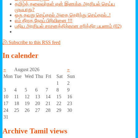
தமிழ்த் தலைவர்கள் ஏன் இணக்க அரசியல் செய்ய
முடியாது?
ஒரு தவறு செய்தால் அதை தெரிந்து செய்தால்..!
எம் தீராத நோய் பிரிவினை !!!
புதிய அரசியல் சாசனத்திற்கான சரித்திர பயணம் (02)
Subscribe to this RSS feed
In
calender
«
August 2026
»
Mon
Tue
Wed
Thu
Fri
Sat
Sun
1
2
3
4
5
6
7
8
9
10
11
12
13
14
15
16
17
18
19
20
21
22
23
24
25
26
27
28
29
30
31
Archive
Tamil views