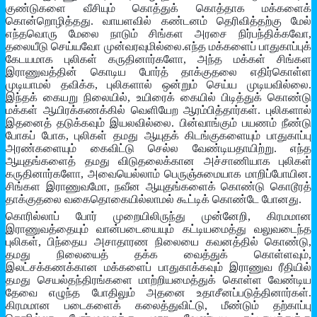
குண்டுகளை வீசியும் கொத்துக் கொத்தாக மக்களைக்
கொன்றொழித்தது. வாயளவில் கண்டனம் தெரிவித்தற்கு மேல்
எந்தவொரு மேலை நாடும் சிங்கள அரசை நிர்பந்திக்கவோ,
தலையீடு செய்யவோ முன்வரவுமில்லை.எந்த மக்களைப் பாதுகாப்புக்
கேடயமாக புலிகள் கருதினார்களோ, அந்த மக்கள் சிங்கள
இராணுவத்தின் கொடிய போர்த் தாக்குதலை எதிர்கொள்ள
முடியாமல் தவிக்க, புலிகளால் ஒன்றும் செய்ய முடியவில்லை.
இந்தக் கையறு நிலையில், உயிரைக் கையில் பிடித்துக் கொண்டு
மக்கள் ஆயிரக்கணக்கில் வெளியேற ஆரம்பித்தார்கள். புலிகளால்
இதனைத் தடுக்கவும் இயலவில்லை. பின்வாங்கும் பயணம் நீண்டு
போகப் போக, புலிகள் தமது ஆயுதக் கிடங்குகளையும் பாதுகாப்பு
அரண்களையும் கைவிட்டு செல்ல வேண்டியதாயிற்று. எந்த
ஆயுதங்களைத் தமது விடுதலைக்கான அச்சாணியாக புலிகள்
கருதினார்களோ, அவையெல்லாம் பெருஞ்சுமையாக மாறிப்போயின.
சிங்கள இராணுவமோ, நவீன ஆயுதங்களைக் கொண்டு கொடூரத்
தாக்குதலை வகைதொகையில்லாமல் கூட்டிக் கொண்டே போனது.
கொரில்லாப் போர் முறையிலிருந்து முன்னேறி, கிரமமான
இராணுவத்தையும் வான்படையையும் கட்டியமைத்து வலுவடைந்த
புலிகள், பிந்தைய அசாதாரண நிலையை கவனத்தில் கொண்டு,
தமது நிலையைத் தக்க வைத்துக் கொள்ளவும்,
இலட்சக்கணக்கான மக்களைப் பாதுகாக்கவும் இராணுவ ரீதியில்
தமது செயல்தந்திரங்களை மாற்றியமைத்துக் கொள்ள வேண்டிய
தேவை எழுந்த போதிலும் அதனை உதாசீனப்படுத்தினார்கள்.
கிரமமான படைகளைக் கலைத்துவிட்டு, மீண்டும் தற்காப்பு