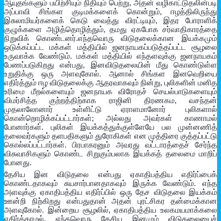
ஆயுதங்களும் பயிற்சியும் நிதியும் பெற்று, அதன் வழிகாட்டுதலின்படி
அப்பாவி சிங்கள குடிமக்களைக் கொன்றும், ஈழத்திலிருந்து
இசுலாமியர்களைக் கெடு வைத்து விரட்டியும், இதர போராளிக்
குழுக்களை அழித்தொழித்தும், தமது ஏகபோக சர்வாதிகாரத்தை
நிறுவிக் கொண்டனர்.எந்தவொரு விடுதலைக்கான இயக்கமும்
ஒடுக்கப்பட்ட மக்கள் மத்தியில் ஜனநாயகப்படுத்தப்பட்ட சூழலை
உருவாக்க வேண்டும். மக்கள் மத்தியில் எந்தளவுக்கு ஜனநாயகம்
பேணப்படுகிறது என்பது, இனவிடுதலையின் மீது கொண்டுள்ள
உறுதிக்கு ஒரு அளவுகோல். ஆனால் சிங்கள இனவெறியை
எதிர்த்தும் ஈழ விடுதலைக்கு ஆதரவாகவும் நின்று, புலிகளின் மனித
உரிமை மீறல்களையும் ஜனநாயக விரோதச் செயல்பாடுகளையும்
விமர்சித்த குற்றத்திற்காக ராஜினி திரணகம, வசந்தன்
முதலாலோனார் உள்ளிட்டு ஏராளமானோர் புலிகளால்
கொன்றொழிக்கப்பட்டார்கள்; அல்லது அவர்கள் காணாமல்
போனார்கள். புலிகள் இயக்கத்துக்குள்ளேயே பல முன்னணித்
தலைவர்களும் தளபதிகளும் துரோகிகள் என முத்திரை குத்தப்பட்டு
கொல்லப்பட்டார்கள். பிரபாகரனும் அவரது வட்டாரத்தைச் சேர்ந்த
விசுவாசிகளும் கொண்ட சிறுகும்பலாக இயக்கத் தலைமை மாறிப்
போனது.
தேசிய இன விடுதலை என்பது ஏகாதிபத்திய எதிர்ப்பைக்
கொண்டதாகவும் சுயசார்பானதாகவும் இருக்க வேண்டும். எந்த
அளவுக்கு ஏகாதிபத்திய எதிர்ப்பில் ஒரு தேச விடுதலை இயக்கம்
ஊன்றி நிற்கிறது என்பதுதான் அதன் புரட்சிகர தன்மைக்கான
அளவுகோல். இன்றைய சூழலில், ஏகாதிபத்திய உலகமயமாக்கலை
எதிர்க்காமல், எந்தவொரு தேசிய இனமும் விடுதலையைச்