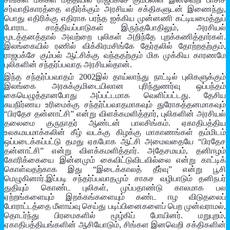
சர்வாதிகாரத்தை எதிர்க்கும் அரசியல் சக்திகளுடன் இணைந்து,
பொது எதிரிக்கு எதிராக பரந்த ஐக்கிய முன்னணி கட்டியமைத்துப்
போராட சாத்தியப்பாடுகள் இருந்தபோதிலும், அரசியல்
மூடத்தனத்தால் அவற்றை புலிகள் அறிந்தே புறக்கணித்தார்கள்.
இலங்கையில் ரணில் விக்கிரமசிங்கே தேர்தலில் தோற்றதற்கும்,
ராஜபக்சே கும்பல் ஆட்சிக்கு வந்ததற்கும் மிக முக்கிய காரணமே
புலிகளின் சந்தர்ப்பவாத அரசியல்தான்.
இந்த சந்தர்ப்பவாதம் 2002இல் தாய்லாந்து நாட்டில் புலிகளுக்கும்
இலங்கை அரசுக்குமிடையிலான புரிந்துணர்வு ஒப்பந்தம்
கையெழுத்தானபோது அப்பட்டமாக வெளிப்பட்டது. தேசிய
சுயநிர்ணய உரிமைக்கு சந்தர்ப்பவாதமாகவும் துரோகத்தனமாகவும்
“பிரதேச தன்னாட்சி” என்று விளக்கமளித்தார், புலிகளின் அரசியல்
தலைமை குருநாதர் ஆண்டன் பாலசிங்கம். ஏகாதிபத்திய
உலகமயமாக்கலின் கீழ் வடக்கு கிழக்கு மாகாணங்கள் தம்மிடம்
ஒப்படைக்கப்பட்டு தமது ஏகபோக ஆட்சி அமைவதையே “பிரதேச
தன்னாட்சி” என்று விளக்கமளித்தார். அதேசமயம், தனிஈழம்
கோரிக்கையை இன்னமும் கைவிட்டுவிடவில்லை என்று காட்டிக்
கொள்வதற்காக இது “இடைக்காலத் தீர்வு” என்று பூசி
மெழுகினார்.இப்படி சந்தர்ப்பவாதமும் சாகச வழிபாடும் தனிநபர்
துதியும் கொண்ட புலிகள், முப்பதாண்டு காலமாக பல
ஏற்றங்களையும் இறக்கங்களையும் கண்ட ஈழ விடுதலைப்
போராட்டத்தை மீளாய்வு செய்து படிப்பினைகளைப் பெற முன்வராமல்,
தொடர்ந்து பிரமைகளில் மூழ்கிப் போயினர். மறுபுறம்,
ஏகாதிபத்தியங்களின் ஆசியோடும், சிங்கள இனவெறி சக்திகளின்