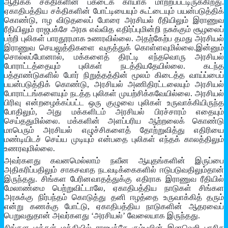
ஆதிக்க சக்திகளின் பகடைக் காயாக மாற்றப்பட்டிருக்கிறது.
ஏகாதிபத்திய சக்திகளின் போட்டியையும் கூட்டையும் பயன்படுத்திக்
கொண்டு, ஈழ விடுதலைப் போரை அரசியல் ரீதியிலும் இராணுவ
ரீதியிலும் ராஜபக்சே அரசு எவ்வித எதிர்ப்புமின்றி நசுக்கும் சூழலைப்
பற்றி புலிகள் பாரதூரமாக உணரவில்லை. அதற்கேற்ப தமது அரசியல்
இராணுவ செயலுத்திகளை வகுத்துக் கொள்ளவுமில்லை.இன்னும்
சொல்லப்போனால், மக்களைத் திரட்டி எந்தவொரு அரசியல்
போராட்டத்தையும் புலிகள் நடத்தியதேயில்லை. கடந்த
பத்தாண்டுகளில் போர் நிறுத்தத்தின் மூலம் கிடைத்த வாய்ப்பைப்
பயன்படுத்திக் கொண்டு, அரசியல் அணிதிரட்டலையும் அரசியல்
போராட்டங்களையும் நடத்த புலிகள் முயற்சிக்கவேயில்லை. அரசியல்
பிரிவு என்றழைக்கப்பட்ட ஒரு குழுவை புலிகள் உருவாக்கியிருந்த
போதிலும், அது மக்களிடம் அரசியல் பிரச்சாரம் எதையும்
செய்ததுமில்லை. மக்களின் அளப்பரிய ஆற்றலைக் கொண்டு
மாபெரும் அரசியல் எழுச்சிகளைத் தோற்றுவித்து எதிரியை
மண்டியிடச் செய்ய முடியும் என்பதை புலிகள் எந்தக் காலத்திலும்
உணரவுமில்லை.
அவர்களது கவனமெல்லாம் நவீன ஆயுதங்களின் இருப்பை
அதிகரிப்பதிலும் சாகசவாத நடவடிக்கைகளில் ஈடுபடுவதிலும்தான்
இருந்தது. சிங்கள பேரினவாதத்துக்கு எதிராக இராணுவ ரீதியில்
மேலாண்மை பெற்றுவிட்டாலே, ஏகாதிபத்திய நாடுகள் சிங்கள
அரசுக்கு நிர்பந்தம் கொடுத்து தனி ஈழத்தை உருவாக்கித் தரும்
என்று கணக்கு போட்டு, ஏகாதிபத்திய நாடுகளின் ஆதரவைப்
பெறுவதுதான் அவர்களது ‘அரசியல்’ வேலையாக இருந்தது.
சிங்கள மக்கள் மத்தியில் ராஜபக்சே கும்பலின் இனவெறி பாசிச