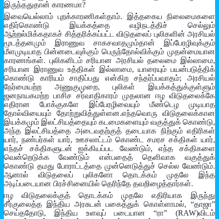
இருந்ததுதான் காரணமா?
இவையெல்லாம் புறக்காரணிகள்தாம். இத்தகைய நிலைமைகளை
எதிர்கொண்டு இயக்கத்தை வழிநடத்திச் செல்லும்
ஆற்றல்மிக்கதாகச் சித்தரிக்கப்பட்ட விடுதலைப் புலிகளின் அரசியல்
மூடத்தனமும் இராணுவ சாகசவாதமும்தான் இப்பேரழிவுக்கும்
மீளமுடியாத பின்னடைவுக்கும் பெருந்தோல்விக்கும் முதன்மையான
காரணங்கள். புலிகளிடம் சரியான அரசியல் தலைமை இல்லாமை,
சரியான இராணுவ உத்திகள் இல்லாமை, யாரையும் பயன்படுத்திக்
கொண்டு காரியம் சாதிப்பது என்கிற சந்தர்ப்பவாதம்; அரசியல்
நேர்மையற்ற அணுகுமுறை, புலிகள் இயக்கத்துக்குள்ளும்
ஜனநாயகமற்ற பாசிச சர்வாதிகாரம் முதலான ஈழ விடுதலைக்கே
எதிரான போக்குகளே இப்பேரழிவையும் மீண்டெழ முடியாத
தோல்வியையும் தோற்றுவித்துள்ளன.எந்தவொரு விடுதலைக்கான
இயக்கமும் இலட்சியத்தையும் கடமைகளையும் வகுத்துக் கொண்டு,
அந்த இலட்சியத்தை அடைவதற்குத் தடையாக நிற்கும் எதிரிகள்
யார், நண்பர்கள் யார், ஊசலாட்டம் கொண்ட சமரச சக்திகள் யார்,
எந்தச் சக்திகளுடன் ஐக்கியப்பட வேண்டும், எந்த சக்திகளை
வென்றெடுக்க வேண்டும் என்பதைத் தெளிவாக வகுத்துக்
கொண்டு தமது போராட்டத்தை முன்னெடுத்துச் செல்ல வேண்டும்.
ஆனால் விடுதலைப் புலிகளோ தொடக்கம் முதலே இந்த
அடிப்படையான பிரச்சினையில் தெரிந்தே தவறிழைத்தார்கள்.
ஈழ விடுதலைக்குத் தொடக்கம் முதலே எதிரியாக இருந்து
சீர்குலைத்த இந்திய அரசுடன் பகைத்துக் கொள்ளாமல், “தாஜா”
செய்ததோடு, இந்திய உளவுப் படையான “ரா” (RAW)விடம்