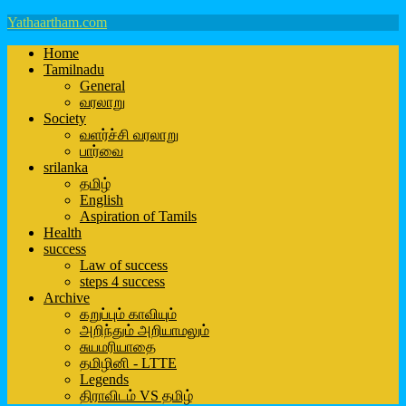
Yathaartham.com
Home
Tamilnadu
General
வரலாறு
Society
வளர்ச்சி வரலாறு
பார்வை
srilanka
தமிழ்
English
Aspiration of Tamils
Health
success
Law of success
steps 4 success
Archive
கறுப்பும் காவியும்
அறிந்தும் அறியாமலும்
சுயமரியாதை
தமிழினி - LTTE
Legends
திராவிடம் VS தமிழ்