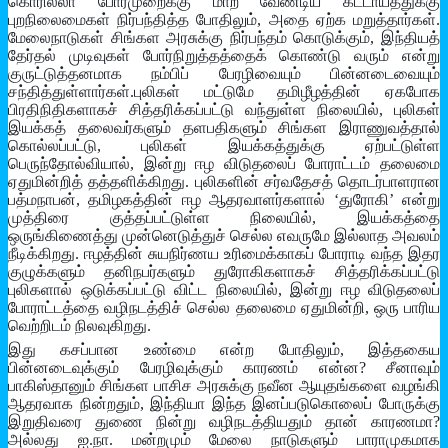
கொரில்லா போர்முறைக்கு மாற வேண்டிய கட்டாயத்துக்கு
புறநிலைமைகள் நிர்பந்தித்த போதிலும், அதை ஏற்க மறுத்தார்கள்.
மேலைநாடுகள் சிங்கள அரசுக்கு நிர்பந்தம் கொடுக்கும், இந்தியத்
தேர்தல் முடிவுகள் போர்நிறுத்தத்தைக் கொண்டு வரும் என்று
குருட்டுத்தனமாக நம்பிப் பேரழிவையும் பின்னடைவையும்
சந்தித்துள்ளார்கள்.புலிகள் மட்டுமே தமிழீழத்தின் ஏகபோக
பிரதிநிதிகளாகச் சித்தரிக்கப்பட்டு வந்துள்ள நிலையில், புலிகள்
இயக்கத் தலைவர்களும் தளபதிகளும் சிங்கள இராணுவத்தால்
கொல்லப்பட்டு, புலிகள் இயக்கத்துக்கு ஏற்பட்டுள்ள
பெருந்தோல்வியால், இன்று ஈழ விடுதலைப் போராட்டம் தலைமை
ஏதுமின்றித் தத்தளிக்கிறது. புலிகளின் சர்வதேசத் தொடர்பாளரான
பத்மநாபன், தமிழகத்தின் ஈழ ஆதரவாளர்களால் ‘துரோகி’ என்று
முத்திரை குத்தப்பட்டுள்ள நிலையில், இயக்கத்தை
ஒருங்கிணைத்து முன்னெடுத்துச் செல்ல எவருமே இல்லாத அவலம்
நீடிக்கிறது. ஈழத்தின் சுயநிர்ணய உரிமைக்காகப் போராடி வந்த இதர
குழுக்களும் தனிநபர்களும் துரோகிகளாகச் சித்தரிக்கப்பட்டு
புலிகளால் ஒடுக்கப்பட்டு விட்ட நிலையில், இன்று ஈழ விடுதலைப்
போராட்டத்தை வழிநடத்திச் செல்ல தலைமை ஏதுமின்றி, ஒரு பாரிய
வெற்றிடம் நிலவுகிறது.
இது கசப்பான உண்மை என்ற போதிலும், இத்தகைய
பின்னடைவுக்கும் பேரழிவுக்கும் காரணம் என்ன? சீனாவும்
பாகிஸ்தானும் சிங்கள பாசிச அரசுக்கு நவீன ஆயுதங்களை வழங்கி
ஆதரவாக நின்றதும், இந்தியா இந்த இனப்படுகொலைப் போருக்கு
இறுதிவரை துணை நின்று வழிநடத்தியதும் தான் காரணமா?
அல்லது ஐ.நா. மன்றமும் மேலை நாடுகளும் பாராமுகமாக