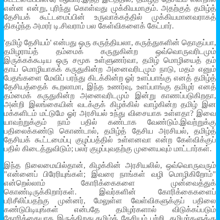
என்ன என்று, புரிந்து கொள்வது முக்கியமாகும். அதற்குத் தமிழ்த்
தேசியக் கூட்டமைப்பின் உருவாக்கத்தில் முக்கியமானவராகத்
திகழ்ந்த அமரர் டி.சிவராம் பல கேள்விகளைக் கேட்பார்.
'தமிழ் தேசியம்' என்பது ஒரு கருத்தியலா, கருத்துகளின் தொகுப்பா,
தமிழராய்த் தம்மைக் கருதுகின்ற ஒவ்வொருவரிடமும்
இருக்கக்கூடிய ஒரு சமூக உள்ளுணர்வா, தமிழ் மொழியைத் தம்
தாய் மொழியாகக் கருதுகின்ற அனைவரிடமும் நாடு, மதம் எனும்
பேதங்களை மேவிப் பரந்து கிடக்கின்ற ஓர் உளப்பாங்கு எனத் தமிழ்த்
தேசியத்தைக் கூறலாமா, இந்த உணர்வு, உளப்பாங்கு தமிழர் எனத்
தம்மைக் கருதுகின்ற அனைவரிடமும் இன்று காணப்படுகிறதா,
அன்றி இலங்கையின் வடக்குக் கிழக்கில் வாழ்கின்ற தமிழ் இன
மக்களிடம் மட்டுமே ஓர் அரசியல் உந்து விசையாக உள்ளதா? இவை
யாவற்றுக்கும் நாம் பதில் கண்டாக வேண்டும்.இவற்றுக்கு
பதிலைக்கண்டு கொண்டால், தமிழ்த் தேசிய அரசியல், தமிழ்த்
தேசியக் கூட்டமைப்பு குழப்பத்தில் உள்ளனவா என்ற கேள்விக்குப்
பதில் கிடைத்துவிடும்; பலர் குழப்புவதற்கு முனையவும் மாட்டார்கள்.
இந்த நிலைமையில்தான், கிழக்கின் அரசியலில், ஒவ்வொருவரும்
"என்னைப் பிரேரியுங்கள்; இவரை நாங்கள் வழி மொழிகிறோம்"
என்றெல்லாம் கோரிக்கைகளை முன்வைத்துக்
கொண்டிருக்கிறார்கள். இவர்களின் கோரிக்கைகளைப்
பரிசீலிப்பதற்கு முன்னர், மேலுள்ள வேள்விகளுக்குப் பதிலை
கண்டுபிடியுங்கள் என்பதே தமிழர்களால் விடுக்கப்படும்
கோரிக்கையாக இருக்கிறது.தமிழ்த் தேசியம் பற்றி, தமிழர்களுக்கு