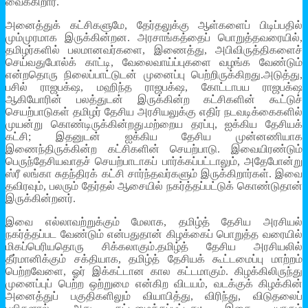
வைக்கிறார்.
அனைத்துக் கட்சிகளுமே, தேர்தலுக்கு ஆள்களைப் பிடிப்பதில்
மும்முரமாக இருக்கின்றன. அரசாங்கத்தைப் பொறுத்தவரையில்,
தமிழர்களில் பலமானவர்களை, இணைத்து, அபிவிருத்திகளைச்
செய்வதுபோல்க் காட்டி, வேலைவாய்ப்புகளை வழங்க வேண்டும்
என்றதொரு நிலைப்பாட்டுடன் முனைப்பு பெற்றிருக்கிறது.அடுத்து,
பசில் ராஜபக்‌ஷ, மஹிந்த ராஜபக்‌ஷ, கோட்டாபய ராஜபக்‌ஷ
ஆகியோரின் பலத்துடன் இருக்கின்ற கட்சிகளின் கூட்டுச்
செயற்பாடுகள் தமிழர் தேசிய அரசியலுக்கு எதிர் நடவடிக்கைகளில்
முயன்று கொண்டிருக்கின்றது.மற்றைய தரப்பு, ஐக்கிய தேசியக்
கட்சி; இதனுடன் ஐக்கிய தேசிய முன்னணியாக
இணைந்திருக்கின்ற கட்சிகளின் செயற்பாடு. இவையிரண்டும்
பெருந்தேசியவாதச் செயற்பாடாகப் பார்க்கப்பட்டாலும், அதேபோன்று
ஸ்ரீ லங்கா சுதந்திரக் கட்சி சார்ந்தவர்களும் இருக்கிறார்கள். இவை
தவிரவும், பலரும் தேர்தல் ஆசையில் நகர்த்தப்பட்டுக் கொண்டுதான்
இருக்கின்றனர்.
இவை எல்லாவற்றுக்கும் மேலாக, தமிழ்த் தேசிய அரசியல்
நகர்த்தப்பட வேண்டும் என்பதுதான் கிழக்கைப் பொறுத்த வரையில்
மிகப்பெரியதொரு சிக்கலாகும்.தமிழ்த் தேசிய அரசியலில்
தீர்மானிக்கும் சக்தியாக, தமிழ்த் தேசியக் கூட்டமைப்பு மாற்றம்
பெற்றவேளை, ஓர் இக்கட்டான கால கட்டமாகும். கிழக்கிலிருந்து
முனைப்புப் பெற்ற ஒற்றுமை என்கிற விடயம், வடக்குக் கிழக்கின்
அனைத்துப் பகுதிகளிலும் வியாபித்து, விரிந்து, விடுதலைப்