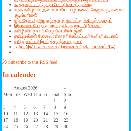
கூத்தாடிக் கூத்தாடிப் போட்டுடைத் தாண்டி
ஈழத் தமிழராக இனம் மாறிய யாழ்பாணத் தெலுங்கு, கன்னட
குடியேறிகள்
சர்வதேச அரசியலும் தமிழர்களின் முக்கியத்துவமும்
இலங்கை போர்க்குற்றம் குறித்த ஐநா அறிக்கை
தமிழினி: துயரப் பெருங்கடலின் துளி
தமிழ்மக்கள் பேரவை: நிராகரிக்கப்பட்டவர்களின் கூடாரம்
தமிழர்கள் எதிர்பார்த்த தீர்வு வருமா?
புதிய அரசியல் சாசனத்திற்கான சரித்திர பயணம் (04)
Subscribe to this RSS feed
In
calender
«
August 2026
»
Mon
Tue
Wed
Thu
Fri
Sat
Sun
1
2
3
4
5
6
7
8
9
10
11
12
13
14
15
16
17
18
19
20
21
22
23
24
25
26
27
28
29
30