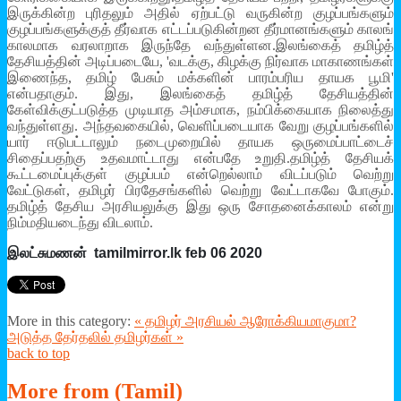
இருக்கின்ற புரிதலும் அதில் ஏற்பட்டு வருகின்ற குழப்பங்களும்
குழப்பங்களுக்குத் தீர்வாக எட்டப்படுகின்றன தீர்மானங்களும் காலங்
காலமாக வரலாறாக இருந்தே வந்துள்ளன.இலங்கைத் தமிழ்த்
தேசியத்தின் அடிப்படையே, 'வடக்கு, கிழக்கு நிர்வாக மாகாணங்கள்
இணைந்த, தமிழ் பேசும் மக்களின் பாரம்பரிய தாயக பூமி'
என்பதாகும். இது, இலங்கைத் தமிழ்த் தேசியத்தின்
கேள்விக்குட்படுத்த முடியாத அம்சமாக, நம்பிக்கையாக நிலைத்து
வந்துள்ளது. அந்தவகையில், வெளிப்படையாக வேறு குழப்பங்களில்
யார் ஈடுபட்டாலும் நடைமுறையில் தாயக ஒருமைப்பாட்டைச்
சிதைப்பதற்கு உதவமாட்டாது என்பதே உறுதி.தமிழ்த் தேசியக்
கூட்டமைப்புக்குள் குழப்பம் என்றெல்லாம் விடப்படும் வெற்று
வேட்டுகள், தமிழர் பிரதேசங்களில் வெற்று வேட்டாகவே போகும்.
தமிழ்த் தேசிய அரசியலுக்கு இது ஒரு சோதனைக்காலம் என்று
நிம்மதியடைந்து விடலாம்.
இலட்சுமணன் tamilmirror.lk feb 06 2020
More in this category:
« தமிழர் அரசியல் ஆரோக்கியமாகுமா?
அடுத்த தேர்தலில் தமிழர்கள் »
back to top
More
from (Tamil)