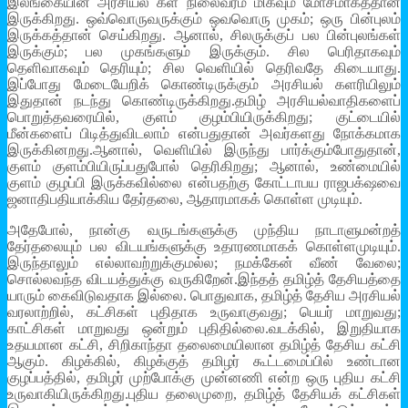
இலங்கையின் அரசியல் கள நிலைவரம் மிகவும் மோசமாகத்தான்
இருக்கிறது. ஒவ்வொருவருக்கும் ஒவவொரு முகம்; ஒரு பின்புலம்
இருக்கத்தான் செய்கிறது. ஆனால், சிலருக்குப் பல பின்புலங்கள்
இருக்கும்; பல முகங்களும் இருக்கும். சில பெரிதாகவும்
தெளிவாகவும் தெரியும்; சில வெளியில் தெரிவதே கிடையாது.
இப்போது மேடையேறிக் கொண்டிருக்கும் அரசியல் களரியிலும்
இதுதான் நடந்து கொண்டிருக்கிறது.தமிழ் அரசியல்வாதிகளைப்
பொறுத்தவரையில், குளம் குழம்பியிருக்கிறது; குட்டையில்
மீன்களைப் பிடித்துவிடலாம் என்பதுதான் அவர்களது நோக்கமாக
இருக்கினறது.ஆனால், வெளியில் இருந்து பார்க்கும்போதுதான்,
குளம் குளம்பியிருப்பதுபோல் தெரிகிறது; ஆனால், உண்மையில்
குளம் குழப்பி இருக்கவில்லை என்பதற்கு கோட்டாபய ராஜபக்‌ஷவை
ஜனாதிபதியாக்கிய தேர்தலை, ஆதாரமாகக் கொள்ள முடியும்.
அதேபோல், நான்கு வருடங்களுக்கு முந்திய நாடாளுமன்றத்
தேர்தலையும் பல விடயங்களுக்கு உதாரணமாகக் கொள்ளமுடியும்.
இருந்தாலும் எல்லாவற்றுக்குமல்ல; நமக்கேன் வீண் வேலை;
சொல்லவந்த விடயத்துக்கு வருகிறேன்.இந்தத் தமிழ்த் தேசியத்தை
யாரும் கைவிடுவதாக இல்லை. பொதுவாக, தமிழ்த் தேசிய அரசியல்
வரலாற்றில், கட்சிகள் புதிதாக உருவாகுவது; பெயர் மாறுவது;
காட்சிகள் மாறுவது ஒன்றும் புதிதில்லை.வடக்கில், இறுதியாக
உதயமான கட்சி, சிறிகாந்தா தலைமையிலான தமிழ்த் தேசிய கட்சி
ஆகும். கிழக்கில், கிழக்குத் தமிழர் கூட்டமைப்பில் உண்டான
குழப்பத்தில், தமிழர் முற்போக்கு முன்னணி என்ற ஒரு புதிய கட்சி
உருவாகியிருக்கிறது.புதிய தலைமுறை, தமிழ்த் தேசியக் கட்சிகள்