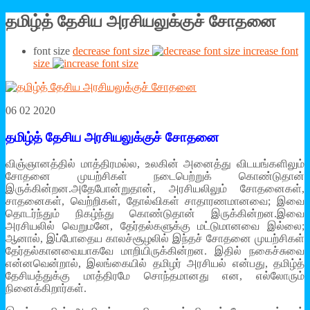
தமிழ்த் தேசிய அரசியலுக்குச் சோதனை
font size
decrease font size
increase font
size
06 02 2020
தமிழ்த் தேசிய அரசியலுக்குச் சோதனை
விஞ்ஞானத்தில் மாத்திரமல்ல, உலகின் அனைத்து விடயங்களிலும்
சோதனை முயற்சிகள் நடைபெற்றுக் கொண்டுதான்
இருக்கின்றன.அதேபோன்றுதான், அரசியலிலும் சோதனைகள்,
சாதனைகள், வெற்றிகள், தோல்விகள் சாதாரணமானவை; இவை
தொடர்ந்தும் நிகழ்ந்து கொண்டுதான் இருக்கின்றன.இவை
அரசியலில் வெறுமனே, தேர்தல்களுக்கு மட்டுமானவை இல்லை;
ஆனால், இப்போதைய காலச்சூழலில் இந்தச் சோதனை முயற்சிகள்
தேர்தல்கானவையாகவே மாறியிருக்கின்றன. இதில் நகைச்சுவை
என்னவென்றால், இலங்கையில் தமிழர் அரசியல் என்பது, தமிழ்த்
தேசியத்துக்கு மாத்திரமே சொந்தமானது என, எல்லோரும்
நினைக்கிறார்கள்.