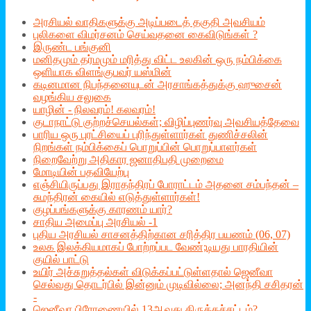
அரசியல் வாதிகளுக்கு அடிப்படைத் தகுதி அவசியம்
புலிகளை விமர்சனம் செய்வதனை கைவிடுங்கள் ?
இருண்ட பங்குனி
மனிதமும் தர்மமும் மரித்து விட்ட உலகின் ஒரு நம்பிக்கை
ஒளியாக விளங்குபவர் யஸ்மின்
கடினமான நிபந்தனையுடன் அரசாங்கத்துக்கு ஹுசைன்
வழங்கிய சலுகை
யாழின் - நிலவரம்! கலவரம்!
குடாநாட்டு குற்றச்செயல்கள்; விழிப்புணர்வு அவசியத்தேவை
பாரிய ஒரு புரட்சியைப் புரிந்துள்ளார்கள் துணிச்சலின்
நிறங்கள் நம்பிக்கைப் பொறுப்பின் பொறுப்பாளர்கள்
நிறைவேற்று அதிகார ஜனாதிபதி முறைமை
மோடியின் பதவியேற்பு
எஞ்சியிருப்பது இராதந்திரப் போராட்டம் அதனை சம்பந்தன் –
சுமந்திரன் கையில் எடுத்துள்ளார்கள்!
குழப்பங்களுக்கு காரணம் யார்?
சாதிய அமைப்பு அரசியல் -1
புதிய அரசியல் சாசனத்திற்கான சரித்திர பயணம் (06, 07)
உலக இலக்கியமாகப் போற்றப்பட வேண்;டியது பாரதியின்
குயில் பாட்டு
உயிர் அச்சுறுத்தல்கள் விடுக்கப்பட்டுள்ளதால் ஜெனீவா
செல்வது தொடர்பில் இன்னும் முடிவில்லை; அனந்தி சசிதரன்
-
ஜெனீவா பிரேரணையில் 13ஆவது திருத்தச்சட்டம்?