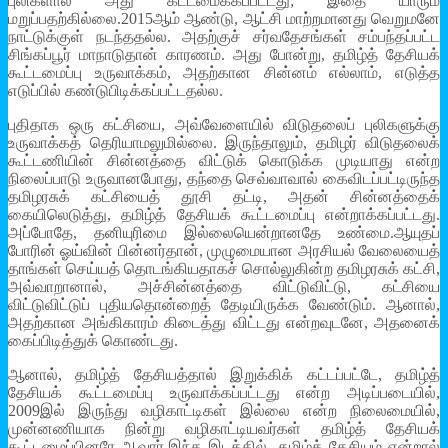
புலிகளால் அது கட்டமைக்கப்பட்டது; இதை யாரும்
மறுப்பதற்கில்லை.2015ஆம் ஆண்டு, ஆட்சி மாற்றமானது வெறுமனே
நாட்டுக்குள் நடந்ததல்ல. அதற்குச் சர்வதேசங்கள் சம்பந்தப்பட்ட
சிங்கப்பூர் மாநாடுதான் காரணம். அது போன்று, தமிழ்த் தேசியக்
கூட்டமைப்பு உருவாக்கம், அதற்கான சின்னம் எல்லாம், எடுத்த
எடுப்பில் கண்டுபிடிக்கப்பட்டதல்ல.
புதிதாக ஒரு கட்சியை, அவ்வேளையில் விடுதலைப் புலிகளுக்கு
உருவாக்கத் தெரியாமலுமில்லை. இருந்தாலும், தமிழர் விடுதலைக்
கூட்டணியின் சின்னத்தை விட்டுக் கொடுக்க முடியாது என்ற
நிலைப்பாடு உருவானபோது, தந்தை செவ்வாவால் கைவிடப்பட்டிருந்த
தமிழரசுக் கட்சியைத் தூசி தட்டி, அதன் சின்னத்தைக்
கையிலெடுத்து, தமிழ்த் தேசியக் கூட்டமைப்பு என்றாக்கப்பட்டது.
அப்போதே, தனியுரிமை இல்லையென்றானதே உண்மை.ஆயுதப்
போரின் ஓய்வின் பின்னர்தான், முழுமையான அரசியல் வேலையைத்
தாங்கள் செய்யத் தொடங்கியதாகச் சொல்லுகின்ற தமிழரசுக் கட்சி,
அவ்வாறானால், அச்சின்னத்தை விட்டுவிட்டு, கட்சியை
விட்டுவிட்டுப் புதியதொன்றைத் தேடியிருக்க வேண்டும். ஆனால்,
அதற்கான அங்கிகாரம் கிடைத்து விட்டது என்றவுடனே, அதனைக்
கைப்பிடித்துக் கொண்டது.
ஆனால், தமிழ்த் தேசியத்தால் இறுக்கிக் கட்டப்பட்டே, தமிழ்த்
தேசியக் கூட்டமைப்பு உருவாக்கப்பட்டது என்ற அடிப்படையில்,
2009இல் இருந்து வழிகாட்டிகள் இல்லை என்ற நிலைமையில்,
முன்னணியாக நின்று வழிகாட்டியவர்கள் தமிழ்த் தேசியக்
கூட்டமைப்பினரே ஆவார்.இந்த இடத்தில், தமிழ்த் தேசியம் என்றால்