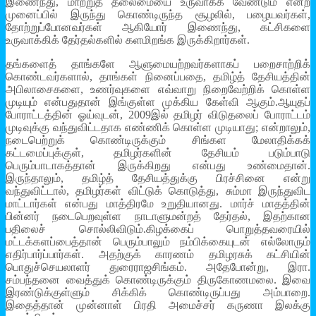
இணைந்து, மாற்றுத் தலைமையை உருவாக்க வேண்டும் என்ற
முனைப்பில் இருந்து கொண்டிருந்த சூழலில், பழையவர்கள்,
தோற்றுப்போனவர்கள் ஆகியோர் இணைந்து, கட்சிகளை
உருவாக்கிக் தேர்தல்களில் களமிறங்க இருக்கிறார்கள்.
தங்களைத் தாங்களே ஆளுமையற்றவர்களாகப் பறைசாற்றிக்
கொண்டவர்களால், தாங்கள் நினைப்பதை, தமிழ்த் தேசியத்தின்
அபிலாசைகளை, உணர்வுகளை எவ்வாறு நிறைவேற்றிக் கொள்ள
முடியும் என்பதுதான் இங்குள்ள முக்கிய கேள்வி ஆகும்.ஆயுதப்
போராட்டத்தின் ஓய்வுடன், 2009இல் தமிழர் விடுதலைப் போராட்டம்
முடிவுக்கு வந்துவிட்டதாக எண்ணிக் கொள்ள முடியாது; என்றாலும்,
நடைபெற்றுக் கொண்டிருக்கும் சிங்கள மேலாதிக்கக்
கட்டமைப்புக்குள், தமிழர்களின் தேசியம் படும்பாடு
பெரும்பாடாகத்தான் இருக்கிறது என்பது உண்மைதான்.
இருந்தாலும், தமிழ்த் தேசியத்துக்கு பிரச்சினை என்று
வந்துவிட்டால், தமிழர்கள் விட்டுக் கொடுத்து, சும்மா இருந்துவிட
மாட்டார்கள் என்பது மாத்திரமே உறுதியானது. மார்ச் மாதத்தின்
பின்னர் நடைபெறவுள்ள நாடாளுமன்றத் தேர்தல், இதற்கான
பதிலைச் சொல்லிவிடும்.கிழக்கைப் பொறுத்தவரையில்
மட்டக்களப்பைத்தான் பெரும்பாலும் நம்பிக்கையுடன் எல்லோரும்
எதிர்பார்ப்பார்கள். அதற்குக் காரணம் தமிழரசுக் கட்சியின்
பொதுச்செயலாளர் துரைராஜசிங்கம். அதேபோன்று, இரா.
சம்பந்தனை வைத்துக் கொண்டிருக்கும் திருகோணமலை. இவை
இரண்டுக்குள்ளும் சிக்கிக் கொண்டிருப்பது அம்பாறை.
இதைத்தான் முன்னாள் பிரதி அமைச்சர் கருணா இலக்கு