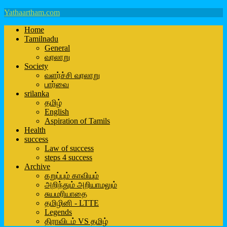
Yathaartham.com
Home
Tamilnadu
General
வரலாறு
Society
வளர்ச்சி வரலாறு
பார்வை
srilanka
தமிழ்
English
Aspiration of Tamils
Health
success
Law of success
steps 4 success
Archive
கறுப்பும் காவியும்
அறிந்தும் அறியாமலும்
சுயமரியாதை
தமிழினி - LTTE
Legends
திராவிடம் VS தமிழ்