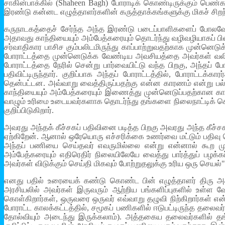
சாகின்பாக்கில் (Shaheen Bagh) போராடிக் கொண்டிருக்கும் ப
இரண்டு கன்னட எழுத்தாளர்களின் கருத்தாக்கங்களுக்கு மிகச் சிறந்
கருநாடகத்தைச் சேர்ந்த அந்த இரண்டு படைப்பாளிகளைப் போலவே, பு
அதாவது காந்தியையும் அம்பேத்கரையும் தொடர்ந்து வழிவழியாகப் பி
சர்வாதிகார பாசிச கும்பலிடமிருந்து காப்பாற்றுவதற்காக முன்னெ
போராட்டத்தை முன்னெடுக்க வேண்டிய அவசியத்தை அவர்கள் வலியுறு
போராட்டத்தை நேரில் சென்று பார்வையிட்டு வந்த பிறகு, அந்தப் போ
பதிவிட்டிருந்தார். குறிப்பாக அந்தப் போராட்டத்தில், போராட்
தென்பட்டன. அவ்வாறு வைத்திருப்பதற்கு என்ன காரணம் என்று பல்
காந்தியையும் அம்பேத்கரையும் இணைத்து முன்னெடுப்பதற்கான கா
வாழும் உரிமை உடையவர்களாக தொடர்ந்து தங்களை நிலைநாட்டிக் கொ
குறிப்பிடுகிறார்.
அவரது அந்தக் கீச்சகப் பதிவினை படித்த பிறகு அவரது அந்த கீச்
ஏற்கிறேன். ஆனால் ஒரேயொரு எச்சரிக்கை உணர்வை மட்டும் பதிவு ச
அந்தப் பணியை செய்தவர் எவருமில்லை என்று என்னால் கூற முட
அம்பேத்கரையும் எதிரெதிர் நிலையிலேயே வைத்து பார்த்துப் பழக
அவர்கள் விடுக்கும் செய்தி மிகவும் போற்றுதலுக்கு உரிய ஒரு செயல்" 
எனது பதில் உரையைக் கண்டு கொண்ட பின் எழுத்தாளர் திரு அகமத
அரசியலில் அவர்கள் இருவரும் ஆற்றிய பங்களிப்புகளில் உள்ள 
கொள்கிறார்கள், ஒருவரை ஒருவர் எவ்வாறு தழுவி நிற்கிறார்கள் என்ற
போராட்ட காலக்கட்டத்தில், சமூகப் பணிகளில் ஈடுபட்டிருந்த தல
தோல்வியும் அடைந்து இருக்கலாம்). அத்தகைய தலைவர்களில் தங்கள