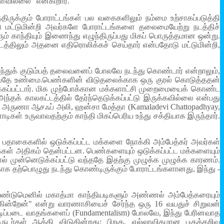
ளவில்லை" என்கிறார்.
திருக்கும் போராட்டங்கள் பல வகைகளிலும் நம்மை உற்சாகப்படுத்தி
டு மட்டுமின்றி அவர்களே போராட்டங்களை தலைமையேற்று நடத்திச்
ம் காந்தியும் இணைந்து எழுந்திருப்பது மிகப் பொருத்தமான ஒன்று.
்டத்திலும் அதனை எதிரொலிக்கச் செய்தார் என்பதோடு மட்டுமின்றி,
இந்துக் குடும்பத் தலைவனைப் போலவே நடந்து கொண்டார் என்றாலும்,
என்பதே உண்மை.பெண்களின் விடுதலைக்காக ஒரு குரல் கொடுத்ததன்
்கப்பட்டார். மிக முற்போக்கான மக்களாட்சி முறைமையைக் கொண்ட
ந்தக் காலகட்டத்தில் தேர்ந்தெடுக்கப்பட்டு இருக்கவில்லை என்பது
ஷி, அருணா ஆசஃப் அலி, ஹன்சா மேத்தா (Kamaladevi Chattopadhyay,
ிகள் உருவாவதற்கும் காந்தி மிகப்பெரிய உந்து சக்தியாக இருந்தார்.
கப் பதாகைகளில் ஒடுக்கப்பட்ட மக்களை நோக்கி அம்பேத்கர் அவர்கள்
தாகைகள் அதிகம் தென்பட்டன. பெண்களையும் ஒடுக்கப்பட்ட மக்களையும்
் முன்னெடுக்கப்பட்டு வந்ததே இதற்கு முழுக்க முழுக்க காரணம்.
காக தற்பொழுது நடந்து கொண்டிருக்கும் போராட்டங்களானது, இந்து -
ண்டுமெனில் மகாத்மா காந்தியடிகளும் அண்ணல் அம்பேத்கரையும்
ன்றேன்" என்று வாரணாசியைச் சேர்ந்த ஒரு 16 வயதுச் சிறுவன்
அடிப்படை வாதங்களைப் (Fundamentalism) போலவே, இந்து பேரினவாத
டர்கள் ஆக்கி விடுகின்றது; பிறகு, எல்லாவிதமான பகுத்தறிவு