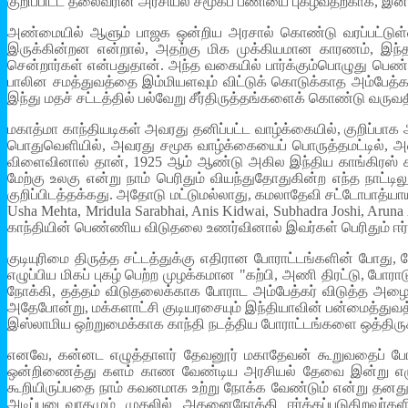
குறிப்பிட்ட தலைவரின் அரசியல் சமூகப் பணியை புகழ்வதற்காக, இ
அண்மையில் ஆளும் பாஜக ஒன்றிய அரசால் கொண்டு வரப்பட்டுள்ள குட
இருக்கின்றன என்றால், அதற்கு மிக முக்கியமான காரணம், இந்த
சென்றார்கள் என்பதுதான். அந்த வகையில் பார்க்கும்பொழுது பெண்க
பாலின சமத்துவத்தை இம்மியளவும் விட்டுக் கொடுக்காத அம்பேத்கர
இந்து மதச் சட்டத்தில் பல்வேறு சீர்திருத்தங்களைக் கொண்டு வருவத
மகாத்மா காந்தியடிகள் அவரது தனிப்பட்ட வாழ்க்கையில், குறிப்ப
பொதுவெளியில், அவரது சமூக வாழ்க்கையைப் பொருத்தமட்டில், அ
விளைவினால் தான், 1925 ஆம் ஆண்டு அகில இந்திய காங்கிரஸ் க
மேற்கு உலகு என்று நாம் பெரிதும் வியந்துதோதுகின்ற எந்த நாட்ட
குறிப்பிடத்தக்கது. அதோடு மட்டுமல்லாது, கமலாதேவி சட்டோபாத்யா
Usha Mehta, Mridula Sarabhai, Anis Kidwai, Subhadra Joshi, Ar
காந்தியின் பெண்ணிய விடுதலை உணர்வினால் இவர்கள் பெரிதும் ஈர்க்
குடியுரிமை திருத்த சட்டத்துக்கு எதிரான போராட்டங்களின் போது,
எழுப்பிய மிகப் புகழ் பெற்ற முழக்கமான "கற்பி, அணி திரட்டு, போ
நோக்கி, தத்தம் விடுதலைக்காக போராட அம்பேத்கர் விடுத்த அழைப
அதேபோன்று, மக்களாட்சி குடியரசையும் இந்தியாவின் பன்மைத்துவத்
இஸ்லாமிய ஒற்றுமைக்காக காந்தி நடத்திய போராட்டங்களை ஒத்திரு
எனவே, கன்னட எழுத்தாளர் தேவனூர் மகாதேவன் கூறுவதைப் போல,
ஒன்றிணைத்து களம் காண வேண்டிய அரசியல் தேவை இன்று எழுந்து
கூறியிருப்பதை நாம் கவனமாக உற்று நோக்க வேண்டும் என்று தனது
அடிப்படைவாதமும் முதலில் அதனைநோக்கி ஈர்க்கப்படுகிறவர்கள