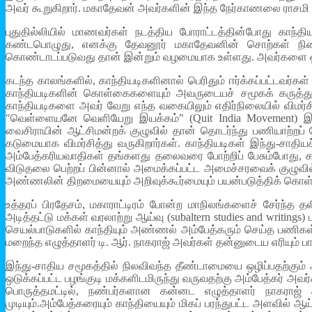
அவர் கூறுகிறார். மகாதேவன் அவர்களின் இந்த நேர்காணலை ராசமி 
புதுதில்லியில் மாணவர்கள் நடத்திய போராட்டத்தின்போது காந்த
கண்டபொழுது, எனக்கு தேவனூர் மகாதேவனின் சொற்கள் நினைவ
கொண்டாடப்படுவது தான் இன்றும் வழமையாக உள்ளது. அவர்களை ஒரு
கடந்த காலங்களில், காந்தியடிகளினால் பெரிதும் ஈர்க்கப்பட்டவர
காந்தியடிகளின் கொள்கைகளையும் அவருடையச் சமூகக் கருத்துக்
காந்தியடிகளை அவர் வேறு எந்த வகையிலும் எதிர்நிலையில் விமர்
"வெள்ளையனே வெளியேறு இயக்கம்" (Quit India Movement) இங்க
வைசிராயின் ஆட்சிமன்றக் குழுவில் தான் தொடர்ந்து பணியாற்றப்
கடுமையாக விமர்சித்து வருகிறார்கள். காந்தியடிகள் இந்து-ச
அம்பேத்கரியவாதிகள் தங்களது தலைவரை போற்றிப் பேசும்போது, க
விடுதலை பெற்றப் பின்னால் அமைக்கப்பட்ட அமைச்சரவைக் குழுவ
அண்ணலின் திறமையையும் அறிவுக்கூர்மையும் பயன்படுத்திக் கொள்வதை
உத்தரப் பிரதேசம், மகாராட்டிரம் போன்ற மாநிலங்களைச் சேர்ந்த
அடித்தட்டு மக்கள் வரலாற்று ஆய்வு (subaltern studies and writing
செயல்பாடுகளில் காந்தியும் அண்ணல் அம்பேத்கரும் செய்த பணி
மறைந்த எழுத்தாளர் டி. ஆர். நாகராஜ் அவர்கள் தன்னுடைய எரியும் பாதங
இந்து-சாதிய சமூகத்தில் நிலவிவந்த தீண்டாமையை ஒழிப்பதற்கும்
ஒடுக்கப்பட்ட பழங்குடி மக்களிடமிருந்து வருவதற்கு அம்பேத்கர் அ
பொருத்தமட்டில், நண்பர்களான கன்னட எழுத்தாளர் நாகராஜ் 
முடியும்.அம்பேத்கரையும் காந்தியையும் மிகப் பரந்துபட்ட அளவில்