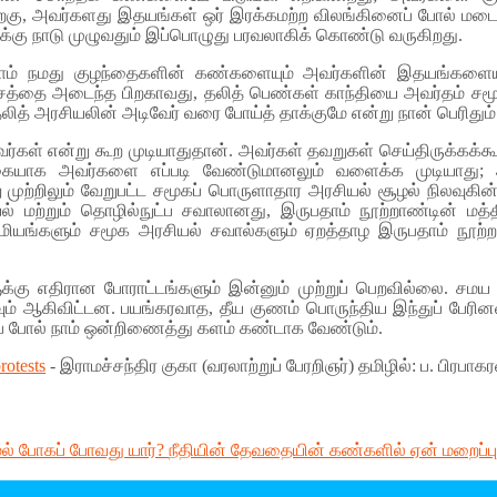
ிறகு, அவர்களது இதயங்கள் ஒர் இரக்கமற்ற விலங்கினைப் போல் மடை ம
க்கு நாடு முழுவதும் இப்பொழுது பரவலாகிக் கொண்டு வருகிறது.
து நாம் நமது குழந்தைகளின் கண்களையும் அவர்களின் இதயங்களை
்தை அடைந்த பிறகாவது, தலித் பெண்கள் காந்தியை அவர்தம் சமூகப் 
 தலித் அரசியலின் அடிவேர் வரை போய்த் தாக்குமே என்று நான் பெரி
பட்டவர்கள் என்று கூற முடியாதுதான். அவர்கள் தவறுகள் செய்திருக்க
ற்கையாக அவர்களை எப்படி வேண்டுமானலும் வளைக்க முடியாது; 
்று முற்றிலும் வேறுபட்ட சமூகப் பொருளாதார அரசியல் சூழல் நிலவுகி
யல் மற்றும் தொழில்நுட்ப சவாலானது, இருபதாம் நூற்றாண்டின் மத்த
ழுமியங்களும் சமூக அரசியல் சவால்களும் ஏறத்தாழ இருபதாம் நூற்
க்கு எதிரான போராட்டங்களும் இன்னும் முற்றுப் பெறவில்லை. சமய 
ும் ஆகிவிட்டன. பயங்கரவாத, தீய குணம் பொருந்திய இந்துப் பேரின
 போல் நாம் ஒன்றிணைத்து களம் கண்டாக வேண்டும்.
rotests
- இராமச்சந்திர குகா (வரலாற்றுப் பேரறிஞர்) தமிழில்: ப. பிரபாக
ல் போகப் போவது யார்?
நீதியின் தேவதையின் கண்களில் ஏன் மறைப்பு