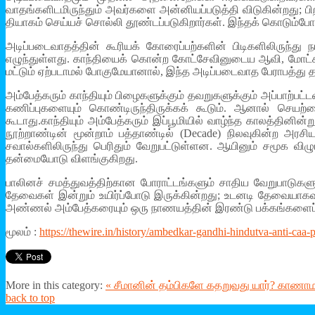
வாதங்களிடமிருந்தும் அவர்களை அன்னியப்படுத்தி விடுகின்றது; ப
தியாகம் செய்யச் சொல்லி தூண்டப்படுகிறார்கள். இந்தக் கொடும்போ
அடிப்படைவாதத்தின் கூரியக் கோரைப்பற்களின் பிடிகளிலிருந்
எழுந்துள்ளது. காந்தியைக் கொன்ற கோட்சேவினுடைய ஆவி, மோட்சத
மட்டும் ஏற்படாமல் போகுமேயானால், இந்த அடிப்படைவாத பேராபத்து
அம்பேத்கரும் காந்தியும் பிழைகளுக்கும் தவறுகளுக்கும் அப்பாற்
கணிப்புகளையும் கொண்டிருந்திருக்கக் கூடும். ஆனால் செய
கூடாது.காந்தியும் அம்பேத்கரும் இப்பூமியில் வாழ்ந்த காலத்தினின
நூற்றாண்டின் மூன்றாம் பத்தாண்டில் (Decade) நிலவுகின்ற அரசி
சவால்களிலிருந்து பெரிதும் வேறுபட்டுள்ளன. ஆயினும் சமூக வி
தன்மையோடு விளங்குகிறது.
பாலினச் சமத்துவத்திற்கான போராட்டங்களும் சாதிய வேறுபாடுகளு
தேவைகள் இன்றும் உயிர்ப்போடு இருக்கின்றது; உடனடி தேவையாகவ
அண்ணல் அம்பேத்கரையும் ஒரு நாணயத்தின் இரண்டு பக்கங்களைப்
மூலம் :
https://thewire.in/history/ambedkar-gandhi-hindutva-anti-caa-p
More in this category:
« சீமானின் தம்பிகளே கதறுவது யார்? காணாம
back to top