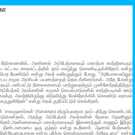
கா
நேர்காணலில், அண்ணல் அம்பேத்கரையும் மகாத்மா காந்தியையும்
ய கட்டாய காலகட்டத்தில் நாம் வாழ்ந்து கொண்டிருக்கிறோம் என்று
பெற வேண்டும் என்று அவர் வலியுறுத்தும் போது, "அறியாமையிலும்
தன்னுடைய சமூக அரசியல் பயணத்தைத் தொடங்கினார்கள். அதே போன்று
யும் பண்பாட்டு நிலைகளையும் மாற்றுவதற்கும் முன்னேற்றத்திற்கும்
பேத்கர் அவர்களின் சமூகச் செயல்பாடுகளில் காந்தியடிகள் ஊடு
ுக்கு அவற்றிலிருந்து விடுவித்து மேல்நோக்கிக் கொண்டு வராமல்
ுதுகிறேன்" என்று அவர் குறிப்பிட்டுச் செல்கிறார்.
சாவருணர்கள்' (Savarnas) விரும்புவதாக நாம் புரிந்து கொண்டால்,
்டுமென்றால், அதற்கு அம்பேத்கர் அவர்களின் தேவை அதனினும்
்கிறார்.அண்ணலையும் மகாத்மாவையும் இணைத்துக் காணும் இந்தப்
ள் தீண்டாமையை ஒரு குற்றம் என்று கூறினார். ஆனால் மேற்கண்ட
 இன்றியமையாதது என்று புரிந்து கொள்வதுதான் அறிவுடமை" என்று