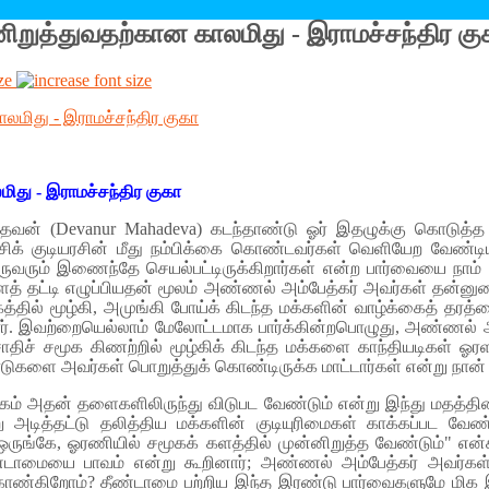
னிறுத்துவதற்கான காலமிது - இராமச்சந்திர கு
ze
ிது - இராமச்சந்திர குகா
வன் (Devanur Mahadeva) கடந்தாண்டு ஓர் இதழுக்கு கொடுத்த 
ாட்சிக் குடியரசின் மீது நம்பிக்கை கொண்டவர்கள் வெளியேற வேண்டி
ுவரும் இணைந்தே செயல்பட்டிருக்கிறார்கள் என்ற பார்வையை நாம் 
மக்களைத் தட்டி எழுப்பியதன் மூலம் அண்ணல் அம்பேத்கர் அவர்கள் 
தில் மூழ்கி, அமுங்கி போய்க் கிடந்த மக்களின் வாழ்க்கைத் தரத்தை
். இவற்றையெல்லாம் மேலோட்டமாக பார்க்கின்றபொழுது, அண்ணல் அம்
ச் சமூக கிணற்றில் மூழ்கிக் கிடந்த மக்களை காந்தியடிகள் ஓரளவ
பாடுகளை அவர்கள் பொறுத்துக் கொண்டிருக்க மாட்டார்கள் என்று நான் கர
கம் அதன் தளைகளிலிருந்து விடுபட வேண்டும் என்று இந்து மதத்தின் '
டித்தட்டு தலித்திய மக்களின் குடியுரிமைகள் காக்கப்பட வேண
ஒருங்கே, ஓரணியில் சமூகக் களத்தில் முன்னிறுத்த வேண்டும்" என
 தீண்டாமையை பாவம் என்று கூறினார்; அண்ணல் அம்பேத்கர் அவர்க
ுக் காண்கிறோம்? தீண்டாமை பற்றிய இந்த இரண்டு பார்வைகளுமே மிக