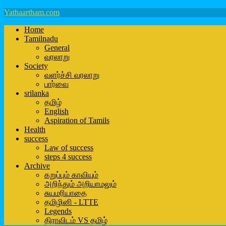
Yathaartham.com
Home
Tamilnadu
General
வரலாறு
Society
வளர்ச்சி வரலாறு
பார்வை
srilanka
தமிழ்
English
Aspiration of Tamils
Health
success
Law of success
steps 4 success
Archive
கறுப்பும் காவியும்
அறிந்தும் அறியாமலும்
சுயமரியாதை
தமிழினி - LTTE
Legends
திராவிடம் VS தமிழ்