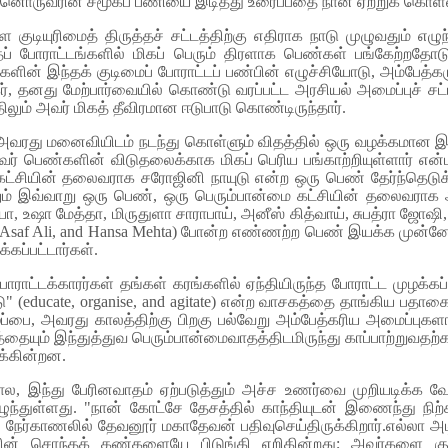
ன்னொருவரின் சமூகப் பணியை இடித்து உரைப்பதை நான் ஏற்றுக் கொள்
ியுரிமைத் திருத்தச் சட்டத்திற்கு எதிராக நாடு முழுவதும் எழுந்
ப் போராட்டங்களில் மிகப் பெரும் திரளாக பெண்கள் பங்கேற்றதோ
ளின் இந்தக் குடிமைப் போராட்டப் பண்பின் எழுச்சியோடு, அம்பேத்கரு
், தனது மேற்பார்வையில் கொண்டு வரப்பட்ட அரசியல் அமைப்புச் சட
ிலும் அவர் மிகத் தீவிரமான ஈடுபாடு கொண்டிருந்தார்.
ாக அவரது மனைவியிடம் நடந்து கொள்ளும் விதத்தில் ஒரு வழக்கமான 
வர் பெண்களின் விடுதலைக்காக மிகப் பெரிய பங்காற்றியுள்ளார் 
ட்சியின் தலைவராக சரோஜினி நாயுடு என்ற ஒரு பெண் தேர்ந்தெடுக
ிலும் இவ்வாறு ஒரு பெண், ஒரு பெரும்பான்மை கட்சியின் தலைவராக அ
யா, உஷா மேத்தா, மிருதுளா சாராபாய், அனீஸ் கித்வாய், சுபத்ரா ஜோ
una Asaf Ali, and Hansa Mehta) போன்ற எண்ணற்ற பெண் இயக்க முன்னோட
கப்பட்டார்கள்.
 போராட்டக்காரர்கள் தங்கள் கரங்களில் ஏந்தியிருந்த போராட்ட முழக்
ராடு" (educate, organise, and agitate) என்ற வாசகத்தை தாங்கிய ப
்பை, அவரது காலத்திற்கு பிறகு பல்வேறு அம்பேத்கரிய அமைப்புகளால
தையும் இந்துத்துவ பெரும்பான்மைவாதத்திடமிருந்து காப்பாற்றுவதற்
க்கின்றன.
 இந்து பேரினவாதம் ஏற்படுத்தும் அச்ச உணர்வை முறியடிக்க வே
ள்ளது. "நான் கோட்சே தேசத்தில் காந்தியுடன் இணைந்து நிற்கி
 நேர்காணலில் தேவனூர் மகாதேவன் பதிவுசெய்திருக்கிறார்.எல்லா 
ின் சொந்தக் கண்களையே பிடுங்கி எறிகின்றது; அவர்களை குரு