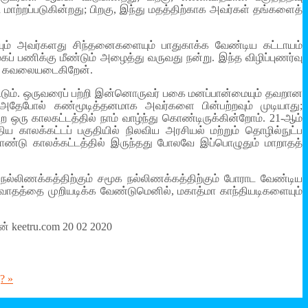
ாற்றப்படுகின்றது; பிறகு, இந்து மதத்திற்காக அவர்கள் தங்களைத்
யும் அவர்களது சிந்தனைகளையும் பாதுகாக்க வேண்டிய கட்டாயம்
பணிக்கு மீண்டும் அழைத்து வருவது நன்று. இந்த விழிப்புணர்வு
தும் கவலையடைகிறேன்.
க்கூடும். ஒருவரைப் பற்றி இன்னொருவர் பகை மனப்பான்மையும் தவறான
அதேபோல் கண்மூடித்தனமாக அவர்களை பின்பற்றவும் முடியாது;
ன்ற ஒரு காலகட்டத்தில் நாம் வாழ்ந்து கொண்டிருக்கின்றோம். 21-ஆம்
ிய காலக்கட்டப் பகுதியில் நிலவிய அரசியல் மற்றும் தொழில்நுட்ப
றாண்டு காலக்கட்டத்தில் இருந்தது போலவே இப்பொழுதும் மாறாதத்
நல்லிணக்கத்திற்கும் சமூக நல்லிணக்கத்திற்கும் போராட வேண்டிய
வாதத்தை முறியடிக்க வேண்டுமெனில், மகாத்மா காந்தியடிகளையும்
ரன் keetru.com 20 02 2020
? »