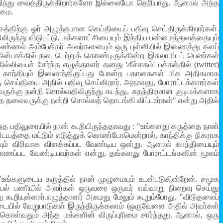
அறிந்து வைத்திருக்கிறார்களோ இல்லையோ தெரியாது. ஆனால் அந்த
்மை.
்திற்கு ஓர் அழுத்தமான செய்தியைப் பதிவு செய்திருக்கிறார்கள்.
ருந்து விடுபட்டு, மக்களாட்சியையும் இந்திய பன்மைத்துவத்தையும்
் அண்ணல் அம்பேத்கர் அவர்களையும் ஒரு புள்ளியில் இணைத்து களப்
ின்பாக்கில் நடைபெற்றுக் கொண்டிருக்கின்ற இசுலாமியப் பெண்கள்
ியைச் சேர்ந்த எழுத்தாளர் தனது 'கீச்சகம்' பக்கத்தில் (twitter)
கரும் காந்தியும் இணைந்திருப்பது போன்ற பதாகைகள் மிக அதிகமாக
செய்தியை அதில் பதிவு செய்கிறார். அதாவது, போராட்டக்காரர்கள்
்கு நன்றி சொல்வதிலிருந்து கடந்து, சுதந்திரமான குடிமக்களாக
 தலைவருக்கு நன்றி சொல்லத் தொடங்கி விட்டார்கள்" என்று அதில்
த பதிலுரையில் நான் கூறியிருந்ததாவது : "உங்களது கருத்தை நான்
ிடயத்தை மட்டும் எடுத்துக் கொண்டோமென்றால், காந்திக்கு நிகராக
ம் விரிவாக விளக்கப்பட வேண்டிய ஒன்று. ஆனால் காந்தியையும்
 காணப்பட வேண்டியவர்கள் என்று, தங்களது போராட்டங்களின் மூலம்
உங்களுடைய கருத்தில் நான் முழுமையும் உடன்படுகின்றேன். சமூக
ியல் பணியில் அவர்கள் ஒருவரை ஒருவர் எவ்வாறு நிறைவு செய்து
று கூறியுள்ளார்.எழுத்தாளர் அகமது மேலும் கூறும்போது, "விடுதலைப்
டையில் வேறுபாடுகள் இருந்திருக்கலாம் (ஒருவேளை அதில் அவர்கள்
கொள்வதும் அந்த மக்களின் விருப்புரிமை சார்ந்தது. ஆனால், ஒரு