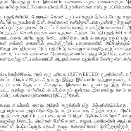
ெண்களும் அல்லது ஜாமியா இஸ்லாமிய பல்கலைக்கழக மாணவர்களும் 
த எடுத்துக்காட்டுகளாக விளங்கியிருக்கிறார்கள் என்பது மட்டும் உண
துதில்லியில் போராடிக் கொண்டிருப்பவர்களும் இந்தப் பொது சமூகத
ன்பற்றி வருபவர்கள் இனி அவர்களை தனித்தனியாக முன்னிறுத்துவதிலி
டுக்கப்படும் ஜனநாயகப் போராட்டங்களில் மகாத்மா காந்தியடிகளையும
த்திச் செல்கிறார்கள் என்பதுதான் அந்தச் செய்தி.புதுதில்லி சாக
ராட்டத்தை பற்றிய ஒரு நீண்ட பதிவினை, உமர் அஹமது எனும் புது தில்ல
டக்காரர்கள் தங்கள் கைகளில் வைத்திருந்தப் பதாகைகளில் அம்பேத்
வேறு செய்திகளை அவர் பதிவிட்டு செல்லும் பொழுதே குறிப்பாக ஒரு 
ரணம், "மக்கள் தங்களை அடிமைத்தளையிலிருந்து விடுவித்த தலைவருக
ள்வதற்கு உரிய மக்களாட்சி ஆயுதங்களை வழங்கிச் சென்றுள்ள அந்த
சகப் பக்கத்திலேயே நான் ஒரு பதிலை (RETWEETED) எழுதினேன். அந்
ெய்ய விரும்புகிறேன். அதாவது, இந்து- இஸ்லாமிய ஒற்றுமை என்ற வ
ியும். ஏன் நேரு கூட அவருக்கு இணையாக முடியாது. இது மிகவு
்கப்பட்ட நமக்கு, காந்தியும் அம்பேத்கரும் ஒன்றாக இணைத்து களம்
என்று பதிலுரை (retweeted) இட்டிருந்தேன்.
ு அவர்கள், எனது அந்தக் கருத்தின் மீது மீள்பதிலிடும்போது, "
வேறுபாடுகளை குறிப்பிடுவதோடு மட்டுமல்லாமல், அந்தச் சமூக அரச
ு நீங்கள் குறிப்பிட்டிருப்பதை நான் பெரிதும் ஆமோதிக்கிறேன்" என்
ைவர்களுக்கு இடையே அவர்கள் மேற்கொண்ட சமூகப் பணிகளின் அடிப்ப
ின் மேம்பாட்டிற்கு உதவக் கூடிய தலைவர்களை தேர்ந்துடுத்துக் 