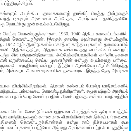
்த்திருக்கிறார்.
ாசகங்களும் அடங்கிய பதாகைகளைத் தாங்கிப் பிடித்து நின்றதைக்
ாந்தியடிகளும் அண்ணல் அம்பேத்கர் அவர்களும் தனித்தனியே
ு தொடர்ந்து முன்வைக்கப்படுகிறது.
் செய்து கொண்டிருந்தார்கள். 1930, 1940 ஆகிய காலகட்டங்களில்,
்துக் கொண்டிருந்தார். இதைத் தாண்டி அவர்களது அன்புக்குரிய
போது, 1942 ஆம் ஆண்டுகளில் மகாத்மா காந்தியடிகளின் தலைமையில்
லனி ஆதிக்கத்திற்கு ஆதரவாக வக்காலத்து வாங்கினார் என்றும்,
்.கடந்த சில பத்தாண்டுகளாக, அம்பேத்கரியவாதிகள் காந்தியடிகளை
ன் மறுசீரமைப்பு செய்ய முனைந்தார் என்பது அவர்களது பார்வை.
ுவையே கருதினார் என்றும், இந்தியா ஆங்கிலேய ஆட்சியிலிருந்து
போதும், அன்றைய அமைச்சரவையின் தலைவராக இருந்த நேரு அவர்கள்
மையாக விமர்சிக்கிறார்கள். ஆனால் கன்னடம் போன்ற மாநிலங்களில்
ள் பரந்துபட்ட பார்வையை கொண்டிருக்கிறார்கள். சமூக மற்றும் அரசியல்
்வையை நாம் பெற வேண்டியதின் அவசியத்தை, கன்னட மாநிலத்தின்
.
்புகளை செய்ய வேண்டும் என்பதற்கான அழுத்தங்கள் ஒரே சமயத்தில்
மகாத்மா காந்தியடிகளும் காரணமாக விளங்கினார்கள்.இந்தப் பார்வையை
தினைக் கொண்டிருக்கிறார்கள் என்று நாம் நிச்சயமாகக் கூற
ரின் படைப்புகளைப் பற்றியோ அல்லது அவர்களைப் பற்றியோ புதுதில்லி