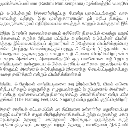
முனிக்கெம்பண்ணா (Rashmi Munikempanna) ஆங்கிலத்தில் மொழிபெயர
ியும் அம்பேத்கரும் இணைந்திருப்பது போன்ற புகைப்படங்களும் வ
ுக்கு வந்தது. இது முன்னுதாரணமற்ற ஓர் அரிய நிகழ்வு. க
வருக்கொருவர் எதிர்நிலையில் வைத்துக் காணும் போக்குதான் இங்க
்கள் இந்த இரண்டு தலைவர்களையும் எதிரெதிர் நிலையில் வைத்து வாதம
களையும் தருக்க ரீதியாக மட்டுமே அண்ணல் அம்பேத்கர் விமர்சித
சித்தது இல்லை.காந்தியப் பற்றாளர்கள் அம்பேத்கரை விமர்சிக்கும்
ே நிகழ்ந்து கொண்டிருந்தபொழுது, அம்பேத்கர் பிரித்தானிய கா
 போவதாகச் சூளுரைத்தார் என்றும் கூறி அவரை விமர்சிக்கிறார்கள
ாதியச் சமூக அமைப்பை, அரைமனதோடும் ஒரு பலவீனமான வழியிலும் தா
ாந்தியடிகள் தன்னுடைய அடுத்த அரசியல் வாரிசாக ஜவஹர்லால் நேர
ில் நேருவும் அண்ணல் அம்பேத்கரும் இணைந்து செயல்பட்டிருந்த
 தவிர்த்தார் என்றும் விமர்சிக்கிறார்கள்.
 தலித்திய அறிஞர்கள் காந்தியடிகளை ஈவு இரக்கமின்றி, மிகக் கடு
s) பற்றிய புரிதலும் அதுகுறித்து எழுதுபவர்களும் இருப்பதனால் அவர்க
கள் என்பது ஒன்றையொன்று நிறைவு செய்து கொள்கின்றன என்ற பார
்கள் (The Flaming Feet,D.R. Nagaraj) என்ற நூலில் குறிப்பிடுகிறார்
 அதன் சாதியக் கட்டமைப்பில் பல தீவிரமான உள்ளார்ந்த மறுசீரமைப
வர்களும் உயர்சாதிச் சமூக சீர்திருத்தவாதிகளிடமிருந்து வருவதற்கு 
அவர்களும் தேவனூர் மகாதேவன் அவர்களும் ஒருமித்தக் கருத்
 ஆய்வு செய்திருக்கும் நாகராஜன் மற்றும் தேவனூர் மகாதேவன் ஆகியோ