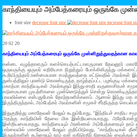
காந்தியையும் அம்பேத்கரையும் ஒருங்கே முன்
font size
decrease font size
increase font si
20 02 20
காந்தியையும் அம்பேத்கரையும் ஒருங்கே முன்னிறுத்துவதற்கான காலம
கன்னட எழுத்தாளரும் களச்செயற்பாட்டாளருமான தேவனூர் மகாதே
ஒருவருக்கு ஒருவர் எதிரியாக நிறுத்தும் போக்கிலிருந்து மக்கள
கூறியிருந்தார்.உண்மையான சமத்துவத்தை எட்டுவதில் அவர்கள் இர
துன்பத்திலும் புரண்டு கொண்டிருந்த தாழ்த்தப்பட்ட பழங்குடி 
மகாத்மா காந்தியடிகள் அவர்களும் இந்து-சாதி வருணாசிரமச் சமூகத்
கடுமையான முயற்சிகளை முன்னெடுத்துச் சென்று கொண்டிருந்தார
பாவவில்லை என்பதுபோல் தோற்றமளிக்கலாம். ஆனால் இந்து மத சாதி
இருந்திருந்தால், அம்பேத்கர் அவர்களின் சமூகச் சீர்திருத்த செயல்
இதுகுறித்து மகாதேவன் மேலும் கூறும்போது, "இந்தியச் சாதிய சமூ
அதற்கு காந்தியின் தேவை மிக இன்றியமையாதது. அதேபோன்று அ
இன்றியமையாதது. காந்தியையும் அண்ணல் அம்பேத்கரையும் நாம் 
பார்வையில் மகாதேவன் மேலும் குறிப்பிடுவது, "காந்தியடிகள்
இருவர்களின் கூற்றையும் நாம் ஏன் எதிரெதிர் நிலையில் வைத்த