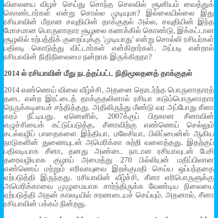
விலையை விழச் செய்து சொந்த செலவில் சூனியம் வைத்துக்
கொண்டார்கள் என்று சொல்ல முடியுமா? இல்லையில்லை இது
ரசியாவின் மீதான சவுதியின் தாக்குதல் அல்ல, சவுதியின் இந்த
மோசமான பொருளாதார சூழலை கணக்கில் கொண்டு, இக்கட்டான
சூழலில் உற்பத்திக் குறைப்புக்கு 'முடியாது' என்று சொல்லி ரசியர்கள்
பதிலடி கொடுத்து விட்டார்கள் என்கிறார்கள். அப்படி என்றால்
ரசியாவின் நிதிநிலைமை நன்றாக இருக்கிறதா?
2014 ல் ரசியாவின் மீது நடத்தப்பட்ட நிதிமூலதனத் தாக்குதல்
2014 எண்ணெய் விலை வீழ்ச்சி, அதனை தொடர்ந்த பொருளாதாரத்
தடை என்ற இரட்டைத் தாக்குதலினால் ரசியா கடும்பொருளாதார
நெருக்கடியைச் சந்தித்தது. அதிலிருந்து மீண்டு வர அப்போது சீனா
கரம் நீட்டியது. ஏனெனில், 2007க்குப் பிறகான சீனாவின்
எழுச்சியைக் கட்டுப்படுத்த, சீனாவிற்கு எண்ணெய் செல்லும்
கடல்வழிப் பாதைகளை இந்தியா, மலேசியா, பிலிப்பைன்ஸ் ஆகிய
நாடுகளின் துணையுடன் அமெரிக்கா சுற்றி வளைத்தது. இதற்குப்
பதிலடியாக சீனா, தனது அண்டை நாடான ரசியாவுடன் பேசி
தரைவழியாக குழாய் அமைத்து 270 பில்லியன் மதிப்பிலான
எண்ணெய் மற்றும் எரிவாயுவை இறக்குமதி செய்ய ஒப்பந்ததை
ஏற்படுத்தி இருந்தது. ரசியாவின் வீழ்ச்சி, சீனா எரிபொருளுக்கு
அமெரிக்காவை முழுமையாக சார்ந்திருக்க வேண்டிய நிலையை
ஏற்படுத்தி அதன் காலடியில் சரணடையச் செய்யும். அதனால், சீனா
ரசியாவின் பக்கம் நின்றது.