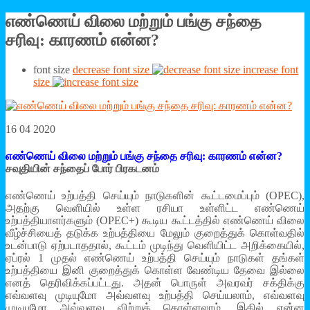
எண்ணெய் விலை மற்றும் பங்கு சந்தை
சரிவு: காரணம் என்ன?
font size
decrease font size
increase font
size
16 04 2020
எண்ணெய் விலை மற்றும் பங்கு சந்தை சரிவு: காரணம் என்ன?
சவுதியின் சந்தைப் போர் பிரகடனம்
எண்ணெய் உற்பத்தி செய்யும் நாடுகளின் கூட்டமைப்பும் (OPEC),
அதற்கு வெளியில் உள்ள ரசியா உள்ளிட்ட எண்ணெய்
உற்பத்தியாளர்களும் (OPEC+) கூடிய கூட்டத்தில் எண்ணெய் விலை
வீழ்ச்சியைத் தடுக்க உற்பத்தியை மேலும் குறைத்துக் கொள்வதில்
உடன்பாடு ஏற்படாததால், கூட்டம் முடிந்து வெளியிட்ட அறிக்கையில்,
ஏப்ரல் 1 முதல் எண்ணெய் உற்பத்தி செய்யும் நாடுகள் தங்கள்
உற்பத்தியை இனி குறைத்துக் கொள்ள வேண்டிய தேவை இல்லை
எனத் தெரிவிக்கப்பட்டது. அதன் பொருள் அவரவர் சக்திக்கு
எவ்வளவு முடியுமோ அவ்வளவு உற்பத்தி செய்யலாம், எவ்வளவு
முடியுமோ அவ்வளவு விற்றுக் கொள்ளலாம். இதில் என்ன