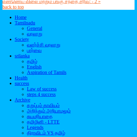
எண்ணெய் விலை மற்றும் பங்கு சந்தை சரிவு: - 2 »
back to top
Home
Tamilnadu
General
வரலாறு
Society
வளர்ச்சி வரலாறு
பார்வை
srilanka
தமிழ்
English
Aspiration of Tamils
Health
success
Law of success
steps 4 success
Archive
கறுப்பும் காவியும்
அறிந்தும் அறியாமலும்
சுயமரியாதை
தமிழினி - LTTE
Legends
திராவிடம் VS தமிழ்