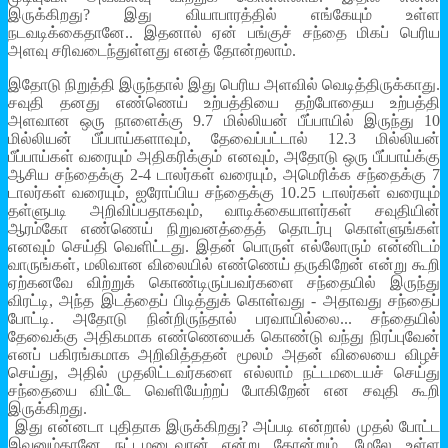
இருக்கிறது? இது வியாபாரத்தில் எங்கேயும் உள்ள
நடவடிக்கைதானே.. இதனால் ஏன் பங்குச் சந்தை மிகப் பெரிய
அளவு சரிவடைந்துள்ளது எனத் தோன்றலாம்.
இதோடு நிறுத்தி இருந்தால் இது பெரிய அளவில் வெடித்திருக்காது.
சவுதி தனது எண்ணெய் உற்பத்தியை தற்போதைய உற்பத்தி
அளவான ஒரு நாளைக்கு 9.7 மில்லியன் பீப்பாயில் இருந்து 10
மில்லியன் பீப்பாய்களாவும், தேவைப்பட்டால் 12.3 மில்லியன்
பீப்பாய்கள் வரையும் அதிகரிக்கும் எனவும், அதோடு ஒரு பீப்பாய்க்கு
ஆசிய சந்தைக்கு 2-4 டாலர்கள் வரையும், அமெரிக்க சந்தைக்கு 7
டாலர்கள் வரையும், ஐரோப்பிய சந்தைக்கு 10.25 டாலர்கள் வரையும்
தள்ளுபடி அறிவிப்பதாகவும், வாடிக்கையாளர்கள் சவுதியின்
ஆரம்கோ எண்ணெய் நிறுவனத்தைத் தொடர்பு கொள்ளுங்கள்
எனவும் செய்தி வெளிட்டது. இதன் பொருள் எல்லோரும் என்னிடம்
வாருங்கள், மலிவான விலையில் எண்ணெய் தருகிறேன் என்று கூறி
ஏற்கனவே விற்றுக் கொண்டிருப்பவர்களை சந்தையில் இருந்து
விரட்டி, அந்த இடத்தைப் பிடித்துக் கொள்வது - அதாவது சந்தைப்
போட்டி. அதோடு நின்றிருந்தால் பரவாயில்லை... சந்தையில்
தேவைக்கு அதிகமாக எண்ணெயைக் கொண்டு வந்து நிரப்புவேன்
எனப் பகிரங்கமாக அறிவித்ததன் மூலம் அதன் விலையை விழச்
செய்து, அதில் முதலிட்டவர்களை எல்லாம் நட்டமடையச் செய்து
சந்தையை விட்டே வெளியேற்றப் போகிறேன் என சவுதி கூறி
இருக்கிறது.
இது என்னடா புதிதாக இருக்கிறது? அப்படி என்றால் முதல் போட்ட
இவனும்தானே நட்டமடைவான் என்று தோன்றும். மேலே உள்ள