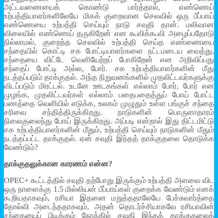
அட்டவணையைக் கொண்டு பார்த்தால், எண்ணெய்
உற்பத்தியாளர்களிலேயே மிகக் குறைவான செலவில் ஒரு பீப்பாய்
எண்ணெயை உற்பத்தி செய்யும் நாடு சவுதி தான். மலிவான
விலையில் எண்ணெய் தருகிறேன் என கூவிக்கூவி அழைப்பதோடு
நில்லாமல், குறைந்த செலவில் உற்பத்தி செய்த எண்ணையை
சந்தையில் கொட்டி சக போட்டியாளர்களை நட்டமடைய வைத்து,
சந்தையை விட்டே வெளியேற்றப் போகிறேன் என அறிவிப்பது
சந்தைப் போட்டி அல்ல, போர். சக உற்பத்தியாளர்களின் மீது
நடத்தப்படும் தாக்குதல். அந்த நிறுவனங்களில் முதலிட்டவர்களுக்கு
விடப்படும் மிரட்டல். உடனே ஊடகங்கள் எல்லாம் போர், போர் என
முழங்க, முதலிட்டவர்கள் எல்லாம் பதைபதைத்துப் போய் போட்ட
பணத்தை வெளியில் எடுக்க, உலகம் முழுதும் உள்ள பங்குச் சந்தை
சரிவை சந்தித்திருக்கிறது. நாடுகளின் பொருளாதாரம்
நிலைகுலைந்து போய் இருக்கிறது. அப்படி என்றால் இது திட்டமிட்டு
சக உற்பத்தியாளர்களின் மீதும், உற்பத்தி செய்யும் நாடுகளின் மீதும்
நடத்தப்பட்ட தாக்குதல். ஏன் சவுதி இந்தத் தாக்குதலை தொடுக்க
வேண்டும்?
தாக்குதலுக்கான காரணம் என்ன?
OPEC+ கூட்டத்தில் சவுதி தற்போது இருக்கும் உற்பத்தி அளவை விட
ஒரு நாளைக்கு 1.5 மில்லியன் பீப்பாய்கள் குறைக்க வேண்டும் எனக்
கூறியதாகவும், ரசியா இதனை மறுத்ததாலேயே பேச்சுவார்த்தை
தோல்வி அடைந்ததாகவும், அதன் தொடர்ச்சியாகவே ரசியாவின்
சந்தையைப் பிடிக்கும் நோக்கில் சவுதி இந்தத் தாக்குதலைத்