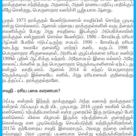
தாக்குதலை சந்தித்தது. அதனால், அதன் நாணய மதிப்பு பாதிக்கும்
கீழே சென்றது, பொருளாதார வளர்ச்சி பூஜ்யமாக ஆனது.
முதல் 1973 தாக்குதல் வேண்டுமானால் சவுதியின் சொந்த முடிவு
என்று சொல்லலாம். ஆனால் மற்றைய தாக்குதல்களின் வருடத்தைக்
கவனிக்கும் போது அது சவுதியை இயக்கும் அமெரிக்காவின்
தாக்குதல் என்றுதான் சொல்ல வேண்டும். 1986 - சோவியத் ரசியா
ஆப்கன் போரில் ஈடுபட்டிருந்த சமயம். 1990 - சோவியத் ரசியா
உடைந்து உலகமே தலைகீழ் மாற்றம் கண்ட வருடம். 1998 -
பொருளாதார சீர்குலைவுகள், அரசியல் குழப்பங்களை ரசியா கண்டு
1999ல் புதின் ஆட்சிக்கு வந்தார். அதேசமயம் இவை எல்லாம் அதே
காலகட்டங்களில் நடந்த பொருளாதார நெருக்கடிகளினால் ஏற்பட்டது
என்றும் வாதிடலாம். ஆனால் 2014 ல் எந்தப் பொருளாதார
நெருக்கடியும் இல்லையே. எனில், அது ரசியாவைக் குறிவைத்து
நடத்தப்பட்ட தாக்குதல்தானே.
சவுதி - ரசிய பகை காரணமா?
அப்படி என்றால் இந்தத் தாக்குதலும் அந்த வகைத் தாக்குதலா?
என்றால் அப்படியும் கூறி விட முடியாது. 2016 முதல் உலகின் பெரிய
எண்ணெய் உற்பத்தியாளர்கள் என்ற முறையில் இரு நாடுகளும் பேசி
எண்ணெய் விலை விழாமல் இருக்க உற்பத்தியைக் குறைத்துக்
கொள்வது என முடிவெடுத்து செயல்படுத்தி வந்திருக்கிறார்கள்.
2017ல் தற்போதைய சவுதி இளவரசரும், அவரது தந்தை மன்னர்
சல்மானும் அரச முறைப் பயணமாக சென்று வந்திருக்கிறார்கள்.