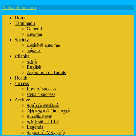
Yathaartham.com
Home
Tamilnadu
General
வரலாறு
Society
வளர்ச்சி வரலாறு
பார்வை
srilanka
தமிழ்
English
Aspiration of Tamils
Health
success
Law of success
steps 4 success
Archive
கறுப்பும் காவியும்
அறிந்தும் அறியாமலும்
சுயமரியாதை
தமிழினி - LTTE
Legends
திராவிடம் VS தமிழ்