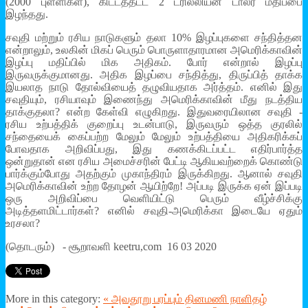
(2000 புள்ளிகள்), கிட்டத்தட்ட 2 ட்ரில்லியன் டாலர் மதிப்பை
இழந்தது.
சவுதி மற்றும் ரசிய நாடுகளும் தலா 10% இழப்புகளை சந்தித்தன
என்றாலும், உலகின் மிகப் பெரும் பொருளாதாரமான அமெரிக்காவின்
இழப்பு மதிப்பில் மிக அதிகம். போர் என்றால் இழப்பு
இருவருக்குமானது. அதிக இழப்பை சந்தித்து, திருப்பித் தாக்க
இயலாத நாடு தோல்வியைத் தழுவியதாக அர்த்தம். எனில் இது
சவுதியும், ரசியாவும் இணைந்து அமெரிக்காவின் மீது நடத்திய
தாக்குதலா? என்ற கேள்வி எழுகிறது. இதுவரையிலான சவுதி -
ரசிய உற்பத்திக் குறைப்பு உடன்பாடு, இருவரும் ஒத்த குரலில்
சந்தையைக் கைப்பற்ற மேலும் மேலும் உற்பத்தியை அதிகரிக்கப்
போவதாக அறிவிப்பது, இது கணக்கிடப்பட்ட எதிர்பார்த்த
ஒன்றுதான் என ரசிய அமைச்சரின் பேட்டி ஆகியவற்றைக் கொண்டு
பார்க்கும்போது அதற்கும் முகாந்திரம் இருக்கிறது. ஆனால் சவுதி
அமெரிக்காவின் உற்ற தோழன் ஆயிற்றே! அப்படி இருக்க ஏன் இப்படி
ஒரு அறிவிப்பை வெளியிட்டு பெரும் வீழ்ச்சிக்கு
அடித்தளமிட்டார்கள்? எனில் சவுதி-அமெரிக்கா இடையே ஏதும்
உரசலா?
(தொடரும்) - சூறாவளி keetru,com 16 03 2020
More in this category:
« அவதூறு பரப்பும் தினமணி நாளிதழ்