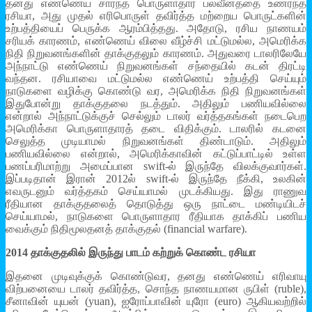
தனது எண்ணெய் சார்ந்த பொருளாதார பலவீனத்தை உணர்ந்த
ரசியா, அது முதல் எரிபொருள் தவிர்த்த மற்றைய பொருட்களின்
உற்பத்தியைப் பெருக்க ஆரம்பித்தது. அதோடு, ரசிய நாணயம்
சரியக் காரணம், எண்ணெய் விலை வீழ்ச்சி மட்டுமல்ல, அமெரிக்க
நிதி நிறுவனங்களின் தாக்குதலும் காரணம். அதுவரை டாலரிலேயே
அந்நாட்டு எண்ணெய் நிறுவனங்கள் சந்தையில் கடன் திரட்டி
வந்தன. ரசியாவை மட்டுமல்ல எண்ணெய் உற்பத்தி செய்யும்
நாடுகளை வழிக்கு கொண்டு வர, அமெரிக்க நிதி நிறுவனங்கள்
இதுபோன்று தாக்குதலை நடத்தும். அதிலும் பணியவில்லை
என்றால் அந்நாட்டுக்குச் செல்லும் டாலர் வர்த்தகங்கள் நடைபெற
அமெரிக்கா பொருளாதாரத் தடை விதிக்கும். டாலரில் கடனை
செலுத்த முடியாமல் நிறுவனங்கள் திண்டாடும். அதிலும்
பணியவில்லை என்றால், அமெரிக்காவின் கட்டுப்பாட்டில் உள்ள
பணப்பரிமாற்று அமைப்பான swift-ல் இருந்தே விலக்குவார்கள்.
இப்படிதான் இரான் 2012ல் swift-ல் இருந்தே நீக்கி, உலகின்
எவருடனும் வர்த்தகம் செய்யாமல் முடக்கியது. இது ராணுவ
ரீதியான தாக்குதலைத் தொடுத்து ஒரு நாட்டை மண்டியிடச்
செய்யாமல், நாடுகளை பொருளாதார ரீதியாக தாக்கிப் பணிய
வைக்கும் நிதிமூலதனத் தாக்குதல் (financial warfare).
2014 தாக்குதலில் இருந்து பாடம் கற்றுக் கொண்ட ரசியா
இதனை முடிவுக்குக் கொண்டுவர, தனது எண்ணெய் எரிவாயு
விற்பனையை டாலர் தவிர்த்த, சொந்த நாணயமான ருபிள் (ruble),
சீனாவின் யுயன் (yuan), ஐரோப்பாவின் யுரோ (euro) ஆகியவற்றில்