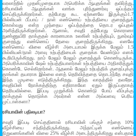
வரலாற்றில் முதன்முறையாக அமெரிக்க ஆயுதங்கள் தவிர்த்து,
ரசியாவின் ஆயுதங்கள் வாங்க புரிந்துணர்வு ஒப்பந்தம்
செய்திருக்கிறார்கள். தற்போது கூட ஏற்கனவே இருக்கும்1.7
மில்லியன் பீப்பாய் / நாள் எண்ணெய் உற்பத்தியை குறைத்துக்
கொள்வது என்ற முந்தைய ஒப்பந்தத்தை தொடர ஒப்புதல்
அளித்திருக்கிறார்கள். ஆனால், சவுதி தற்போது கொரானா
நுண்ணுயிரி தாக்குதல் காரணமாக உலகின் உற்பத்தியும், நுகர்வும்
குறைந்து எண்ணெய் தேவை குறைந்திருக்கிறது. எனவே
எண்ணெய் விலை வீழ்ச்சி அடையாமல் இருக்க மேலும் 1.5
மில்லியன்/நாள் அளவு உற்பத்தியைக் குறைக்க வேண்டும் எனக்
கூறியிருக்கிறது. நாம் மேலும் மேலும் குறைத்துக் கொண்டிருக்க,
அமெரிக்காவின் ஷேல் உற்பத்தியாளர்கள் உற்பத்தியை அதிகரித்துக்
கொண்டே செல்கிறார்கள். ஆதலால் மேலும் உற்பத்திக் குறைப்புக்கு
தாங்கள் தயாராக இல்லை எனத் தெரிவித்ததை தொடர்ந்தே சவுதி
இந்த முடிவை எடுத்திருக்கிறது. இந்த வாதத்தில் தவறோ,
சவுதியின் நோக்கத்திற்கு எதிராகவோ ஏதும் இருப்பதாகத்
தெரியவில்லை. இப்படி முறுக்கிக் கொண்டு போய் வீம்புக்கு
தாக்குதல் தொடுக்க அவர்கள் என்ன அவ்வளவு பெரிய
முட்டாள்களா?
ரசியாவின் பதிலடியா?
சவுதி இப்படி செய்ததினால் ரசியாவின் பங்குச் சந்தை 10%
வீழ்ச்சியை சந்தித்திருக்கிறது. அந்நாட்டின் எண்ணெய்
நிறுவனங்களின் விலை 25% வீழ்ச்சி அடைந்திருக்கிறது என்பதால்