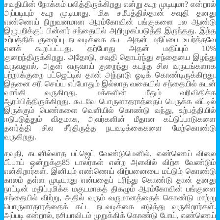
சவுதியின் நோக்கம் பலித்திருக்கிறது என்று கூற முடியுமா? என்றால்
அப்படியும் கூற முடியாது. மிக சமீபத்தில்தான் சவுதி தனது
எண்ணெய் நிறுவனமான ஆரம்கோவின் பங்குகளை பல ஆண்டு
இழுபறிக்குப் பின்னர் சந்தையில் அறிமுகப்படுத்தி இருந்தது. இந்த
உற்பத்திக் குறைப்பு நடவடிக்கை கூட அதன் மதிப்பை உயர்த்தவே
எனக் கூறப்பட்டது. தற்போது அதன் மதிப்பும் 10%
குறைந்திருக்கிறது. அதோடு, சவுதி தொடர்ந்து சந்தையை இழந்து
வருவதால், அதன் வருவாய் குறைந்து கடந்த சில வருடங்களாக
பற்றாக்குறை பட்ஜெட்டில் தான் அந்நாடு ஓடிக் கொண்டிருக்கிறது.
இதனை சரி செய்ய எப்போதும் இல்லாத வகையில் சந்தையில் கடன்
வாங்கி வருகிறது. மக்களின் மீதும் வரிவிதிக்க
ஆரம்பித்திருக்கிறது. கூடவே பொருளாதராத்தைப் பெருக்க வீட்டில்
இருக்கும் பெண்களை வெளியில் கொண்டு வந்து, உற்பத்தியில்
ஈடுபடுத்தும் விதமாக, அவர்களின் மீதான கட்டுப்பாடுகளை
தளர்த்தி சில சீர்திருத்த நடவடிக்கைகளை மேற்கொண்டு
வருகிறது.
சவுதி, கடனில்லாத பட்ஜெட் வேண்டுமெனில், எண்ணெய் விலை
பீப்பாய் ஒன்றுக்கு85 டாலர்கள் என்ற அளவில் விற்க வேண்டும்
என்கிறார்கள். இனியும் எண்ணெய் விற்பனையை மட்டும் கொண்டு
காலம் தள்ள முடியாது என்பதைப் புரிந்து கொண்டு தான் தனது
நாட்டின் மதிப்புமிக்க மகுடமாகத் திகழும் ஆரம்கோவின் பங்குளை
சந்தையில் விற்று, அதில் வரும் வருமானத்தைக் கொண்டு மாற்று
பொருளாதாரத்தைக் கட்ட நடவடிக்கை எடுத்து வருகிறார்கள்.
அப்படி என்றால், ரசியாவிடம் முறுக்கிக் கொண்டு போய், எண்ணெய்