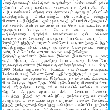
தொடுத்ததாகவும் செய்திகள் கூறுகின்றன. உண்மைதான். ரசியா
ஐரோப்பிய எரிவாயு எண்ணெய் சந்தையையும், ஆசியாவின் மிகப்
பெரிய எண்ணெய் சந்தையான சீனாவையும் தனது கட்டுப்பாட்டில்
வைத்திருக்கிறது. ஆசியாவுக்கும், ஐரோப்பாவிற்கும் தள்ளுபடி
விலையை அறிவித்திருப்பதன் மூலம் சவுதி, ரசியாவின் சந்தையைக்
குறி வைத்திருக்கிறது என்பதும் ஏற்றுக் கொள்ளக் கூடியதே. சரி
சந்தையைப் பிடிப்பதுதான் நோக்கம் என்றால், தள்ளுபடி
அறிவித்ததோடு நிறுத்திக் கொள்ளலாமே! ஏன் மலிவான
எண்ணையைக் கொண்டு சந்தையை நிரப்புவேன் என்று மிரட்ட
வேண்டும்? இதற்குக் காரணம் எண்ணெய் வருமானத்தை பெரிதும்
சார்ந்திருக்கும் ரசியப் பொருளாதாரத்தை நிலைகுலைய வைத்து
மண்டியிடச் செய்யவே என ஊடகங்கள் வாதிடுகின்றன.
இதற்கும் முகாந்திரம் இல்லாமல் இல்லை. இதுபோன்று பலமுறை
சவுதி அவ்வாறு செய்திருக்கிறது (படம் காண்க). 1973ல் அரபு
நாடுகளுக்கு எதிராக இஸ்ரேலை ஆதரித்ததற்காகவும், 1986 மற்றும்
1990 ஆகிய வருடங்களில் ரசியாவின் எண்ணெய்ச் சந்தையை
பிடிக்கவும், சவுதியின் எண்ணெய் ஆதிக்கத்திற்கு ரசியா தடையாக
வரக்கூடாது என்பதற்காகவும் இதேபோன்று எண்ணெய் விலையை
விழச் செய்தது. அதன்பிறகு 1998ல் இதே போன்று விலைவீழ்ச்சியை
சவுதி ஏற்படுத்திய போது, ரசியா சந்தையில் வாங்கிய கடனை
திருப்பிச் செலுத்த முடியாமல் default செய்யும் நிலையை
அடைந்தது. இறுதியாக 2014ல் இப்படி தாக்கியபோது ரசியாவின்
பொருளாதாரம் தரைமட்டமானது என்றுதான் சொல்ல வேண்டும்.
இந்தத் தாக்குதலைத் தொடர்ந்து அமெரிக்க - ஐரோப்பிய நாடுகள்
பொருளாதாரத் தடையை அறிவித்தன. அதாவது ரசியா இரட்டைத்