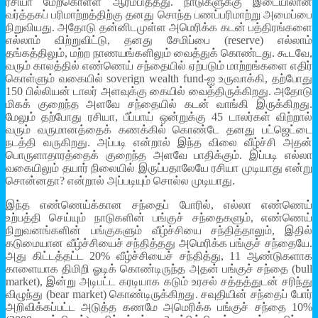
ரசியா மேற்கொள்ள ஆரம்பித்தது. நாடுகளுக்கு இடையிலான
வர்த்தகப் பரிமாற்றத்திற்கு தனது சொந்த பணப்பரிமாற்று அமைப்பை
நிறுவியது. அதோடு தன்னிடமுள்ள அமெரிக்க கடன் பத்திரங்களை
எல்லாம் விற்றுவிட்டு, தனது சேமிப்பை (reserve) எல்லாம்
தங்கத்திலும், மற்ற நாணயங்களிலும் வைத்துக் கொண்டது. கூடவே,
வரும் காலத்தில் எண்ணெய் சந்தையில் ஏற்படும் மாற்றங்களை எதிர்
கொள்ளும் வகையில் soverign wealth fund-ஐ உருவாக்கி, தற்போது
150 பில்லியன் டாலர் அளவுக்கு கையில் வைத்திருக்கிறது. அதோடு
மிகக் குறைந்த அளவே சந்தையில் கடன் வாங்கி இருக்கிறது.
மேலும் தற்போது ரசியா, பீப்பாய் ஒன்றுக்கு 45 டாலர்கள் விற்றால்
வரும் வருமானத்தைக் கணக்கில் கொண்டே தனது பட்ஜெட்டை
நடத்தி வருகிறது. அப்படி என்றால் இந்த விலை வீழ்ச்சி அதன்
பொருளாதாரத்தைக் குறைந்த அளவே பாதிக்கும். இப்படி எல்லா
வகையிலும் தயார் நிலையில் இருப்பதாலேயே ரசியா முடியாது என்று
சொன்னதா? என்றால் அப்படியும் சொல்ல முடியாது.
இந்த எண்ணெய்க்கான சந்தைப் போரில், எல்லா எண்ணெய்
உற்பத்தி செய்யும் நாடுகளின் பங்குச் சந்தைகளும், எண்ணெய்
நிறுவனங்களின் பங்குகளும் வீழ்ச்சியை சந்தித்தாலும், இதில்
கடுமையான வீழ்ச்சியைச் சந்தித்தது அமெரிக்க பங்குச் சந்தையே.
அது கிட்டத்தட்ட 20% வீழ்ச்சியைச் சந்தித்து, 11 ஆண்டுகளாக
காளையாக திமிறி ஓடிக் கொண்டிருந்த அதன் பங்குச் சந்தை (bull
market), இன்று அடிபட்ட கரடியாக கடும் உரசல் சத்தத்துடன் சரிந்து
விழுந்து (bear market) கொண்டிருக்கிறது. சவுதியின் சந்தைப் போர்
அறிவிக்கப்பட்ட அடுத்த கணமே அமெரிக்க பங்குச் சந்தை 10%