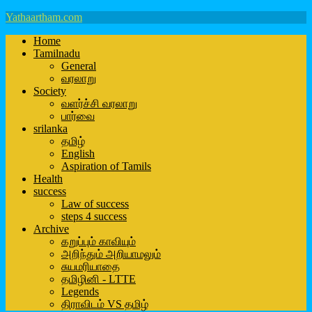
Yathaartham.com
Home
Tamilnadu
General
வரலாறு
Society
வளர்ச்சி வரலாறு
பார்வை
srilanka
தமிழ்
English
Aspiration of Tamils
Health
success
Law of success
steps 4 success
Archive
கறுப்பும் காவியும்
அறிந்தும் அறியாமலும்
சுயமரியாதை
தமிழினி - LTTE
Legends
திராவிடம் VS தமிழ்