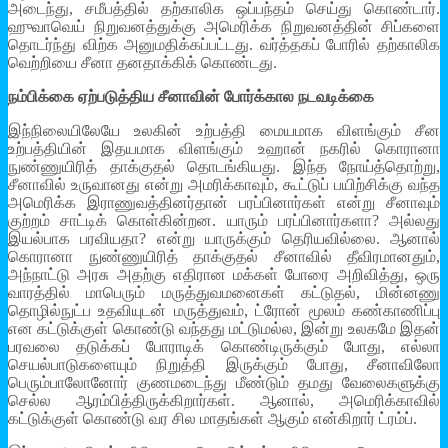
அடைந்து, சமீபத்தில் தற்காலிக ஒப்பந்தம் செய்து கொண்டார்.
ஹுவாவெய் நிறுவனத்துக்கு அமெரிக்க நிறுவனத்தின் சிப்களை
தொடர்ந்து விற்க அனுமதிக்கப்பட்டது. வர்த்தகப் போரில் தற்காலிக
வெற்றியை சீனா தனதாக்கிக் கொண்டது.
நம்பிக்கை ஏற்படுத்திய சீனாவின் போர்க்கால நடவடிக்கை
இந்நிலையிலேயே உலகின் உற்பத்தி மையமாக விளங்கும் சீன
உற்பத்தியின் இதயமாக விளங்கும் உஹான் நகரில் கொரானா
நுண்ணுயிரித் தாக்குதல் தொடங்கியது. இந்த நோய்த்தொற்று,
சீனாவில் உருவானது என்று அமரிக்காவும், கூட்டுப் பயிற்சிக்கு வந்த
அமெரிக்க இராணுவத்தினர்தான் பரப்பினார்கள் என்று சீனாவும்
குற்றம் சாட்டிக் கொள்கின்றன. யாரும் பரப்பினார்களா? அல்லது
இயல்பாக பரவியதா? என்று யாருக்கும் தெரியவில்லை. ஆனால்
கொரானா நுண்ணுயிரித் தாக்குதல் சீனாவில் தீவிரமானதும்,
அந்நாட்டு அரசு அதற்கு எதிரான மக்கள் போரை அறிவித்து, ஒரு
வாரத்தில் மாபெரும் மருத்துவமனைகள் கட்டுதல், மின்னணு
தொழில்நுட்ப உதவியுடன் மருத்துவம், ட்ரோன் மூலம் கண்காணிப்பு
என கட்டுக்குள் கொண்டு வந்தது மட்டுமல்ல, இன்று உலகமே இதன்
பரவலை தடுக்கப் போராடிக் கொண்டிருக்கும் போது, எல்லா
செயல்பாடுகளையும் நிறுத்தி இருக்கும் போது, சீனாவிலோ
பெரும்பாலோனோர் குணமடைந்து மீண்டும் தமது வேலைகளுக்கு
செல்ல ஆரம்பித்திருக்கிறார்கள். ஆனால், அமெரிக்காவில்
கட்டுக்குள் கொண்டு வர சில மாதங்கள் ஆகும் என்கிறார் ட்ரம்ப்.