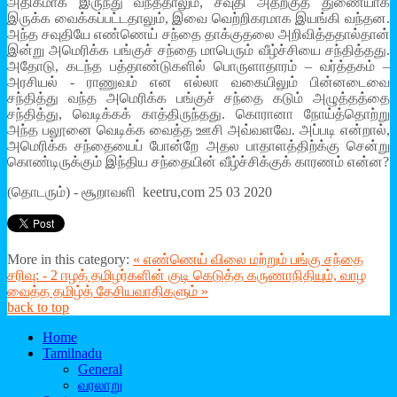
அதிகமாக இருந்து வந்ததாலும், சவுதி அதற்குத் துணையாக
இருக்க வைக்கப்பட்டதாலும், இவை வெற்றிகரமாக இயங்கி வந்தன.
அந்த சவுதியே எண்ணெய் சந்தை தாக்குதலை அறிவித்ததால்தான்
இன்று அமெரிக்க பங்குச் சந்தை மாபெரும் வீழ்ச்சியை சந்தித்தது.
அதோடு, கடந்த பத்தாண்டுகளில் பொருளாதாரம் – வர்த்தகம் –
அரசியல் - ராணுவம் என எல்லா வகையிலும் பின்னடைவை
சந்தித்து வந்த அமெரிக்க பங்குச் சந்தை கடும் அழுத்தத்தை
சந்தித்து, வெடிக்கக் காத்திருந்தது. கொரானா நோய்த்தொற்று
அந்த பலூனை வெடிக்க வைத்த ஊசி அவ்வளவே. அப்படி என்றால்,
அமெரிக்க சந்தையைப் போன்றே அதல பாதாளத்திற்க்கு சென்று
கொண்டிருக்கும் இந்திய சந்தையின் வீழ்ச்சிக்குக் காரணம் என்ன?
(தொடரும்) - சூறாவளி keetru,com 25 03 2020
More in this category:
« எண்ணெய் விலை மற்றும் பங்கு சந்தை
சரிவு: - 2
ஈழத் தமிழர்களின் குடி கெடுத்த கருணாநிதியும், வாழ
வைத்த தமிழ்த் தேசியவாதிகளும் »
back to top
Home
Tamilnadu
General
வரலாறு