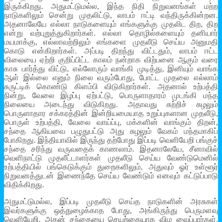
இருக்கிறது. அதுமட்டுமல்ல, இந்த நிதி நிறுவனங்கள் மற்ற
நாடுகளிலும் சென்று முதலிட்டு, லாபம் ஈட்டி வந்திருக்கின்றன.
அதனாலேயே எல்லா நாடுகளையும் எங்களுக்கு முதலிட திற, திற
என்று வற்புறுத்துகிறார்கள். எல்லா தொழில்களையும் தனியார்
மயமாக்கு, எல்லாவற்றிலும் எங்களை முதலீடு செய்ய அனுமதி
கொடு என்கிறார்கள். அப்படி திறந்து விட்டதும், லாபம் ஈட்ட
விலையை ஏற்றி குறிப்பிட்ட காலம் நன்றாக விற்பனை ஆகும் வரை
காசு பார்த்து விட்டு, எல்லோரும் வாங்கி முடித்து, இனியும் வாங்க
ஆள் இல்லை எனும் நிலை வரும்போது, போட்ட முதலை எல்லாம்
சுருட்டிக் கொண்டு கிளம்பி விடுகிறார்கள். அதனால் உற்பத்தி
நின்று, வேலை இழப்பு ஏற்பட்டு, பொருளாதாரம் முடங்கி மந்த
நிலையை அடைந்து விடுகிறது. அதாவது சுற்றிச் சுழலும்
பொருளாதார சக்கரத்தின் இன்றியமையாத உறுப்புகளான முதலீடு,
பொருள் உற்பத்தி, வேலை வாய்ப்பு, மக்களின் வாங்கும் திறன்,
சந்தை ஆகியவை பழுதுபட்டு அது சுழலும் வேகம் மந்தமாகிப்
போகிறது. இந்தியாவில் இருந்து தற்போது இப்படி வெளியேறி பங்குச்
சந்தை சரிந்து வருவதைக் காணலாம். இதனாலேயே, சீனாவில்
வெளிநாட்டு முதலீட்டாளர்கள் முதலீடு செய்ய வேண்டுமெனில்
உற்பத்தியில் பங்கெடுக்கும் துறைகளிலும், அதுவும் ஓர் உள்ளூர்
நிறுவனத்துடன் இணைந்தே செய்ய வேண்டும் எனவும் கட்டுப்பாடு
விதிக்கிறது.
அதுமட்டுமல்ல, இப்படி முதலீடு செய்த நாடுகளின் அரசுகள்
இவர்களுக்கு ஒத்துழைக்காத போது, அங்கிருந்து பெருமளவு
வெளியேறி, அதன் சந்தையை செயற்கையாக விழ வைப்பார்கள்.