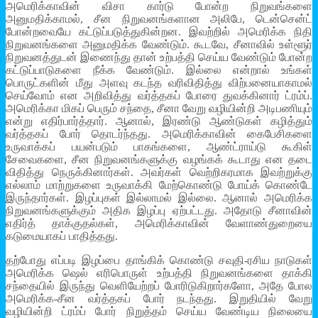
அமெரிக்காவின் விசா கார்டு போன்ற நிறுவங்களை
அனுமதிக்காமல், சீன நிறுவனங்களான அலிபே, டென்சென்ட்
போன்றவையே கட்டுப்படுத்துகின்றன. இவற்றில் அமெரிக்க நிதி
நிறுவனங்களை அனுமதிக்க வேண்டும். கூடவே, சீனாவில் உள்ளூர்
நிறுவனத்துடன் இணைந்து தான் உற்பத்தி செய்ய வேண்டும் போன்ற
கட்டுப்பாடுகளை நீக்க வேண்டும். இல்லை என்றால் உங்கள்
பொருட்களின் மீது அளவு கடந்த வரிவிதித்து விற்பனையாகாமல்
செய்வோம் என அறிவித்து வர்த்தகப் போரை துவக்கினார் ட்ரம்ப்.
அமெரிக்கா மிகப் பெரும் சந்தை, சீனா வேறு வழியின்றி அடிபணியும்
என்று எதிர்பார்த்தார். ஆனால், இரண்டு ஆண்டுகள் கழித்தும்
வர்த்தகப் போர் தொடர்ந்தது. அமெரிக்காவின் கைபேசிகளை
உருவாக்கப் பயன்படும் பாகங்களை, ஆண்ட்ராய்டு கூகிள்
சேவைகளை, சீன நிறுவனங்களுக்கு வழங்கக் கூடாது என தடை
விதித்து நெருக்கினார்கள். அவர்கள் வெற்றிகரமாக இவற்றுக்கு
எல்லாம் மாற்றுகளை உருவாக்கி மேற்கொண்டு போய்க் கொண்டே
இருந்தார்கள். இழப்புகள் இல்லாமல் இல்லை. ஆனால் அமெரிக்க
நிறுவனங்களுக்கும் அதிக இழப்பு ஏற்பட்டது. அதோடு சீனாவின்
எதிர்த் தாக்குதல்கள், அமெரிக்காவின் வேளாண்துறையை
கடுமையாகப் பாதித்தது.
தற்போது எப்படி இழப்பை தாங்கிக் கொண்டு சவுதி-ரசிய நாடுகள்
அமெரிக்க ஷெல் எரிபொருள் உற்பத்தி நிறுவனங்களை தாக்கி
சந்தையில் இருந்து வெளியேற்றப் போரிடுகிறார்களோ, அதே போல
அமெரிக்க-சீன வர்த்தகப் போர் நடந்தது. இறுதியில் வேறு
வழியின்றி ட்ரம்ப் போர் நிறுத்தம் செய்ய வேண்டிய நிலையை