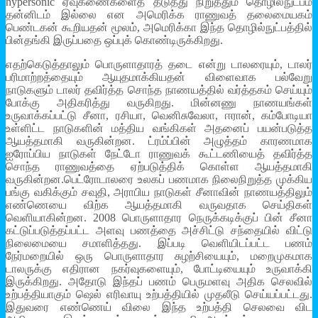
hypersonic ஏவுகணைகளைத் தடுத்து நிறுத்தும் தொழில்நுட்பம்
தன்னிடம் இல்லை என அமெரிக்க ராணுவத் தலைமையகம்
பெண்டகன் கூறியதன் மூலம், அமெரிக்கா இந்த தொழில்நுட்பத்தில்
பின்தங்கி இருப்பதை ஒப்புக் கொண்டிருக்கிறது.
எதற்கெடுத்தாலும் பொருளாதாரத் தடை என்று டாலரையும், டாலர்
பரிமாற்றத்தையும் ஆயுதமாக்கியதன் விளைவாக பல்வேறு
நாடுகளும் டாலர் தவிர்த்த சொந்த நாணயத்தில் வர்த்தகம் செய்யும்
போக்கு அதிகரித்து வருகிறது. மின்னணு நாணயங்கள்
உருவாக்கப்பட்டு சீனா, ரசியா, வெனிசுவேலா, ஈரான், கம்போடியா
உள்ளிட்ட நாடுகளின் மத்திய வங்கிகள் அதனைப் பயன்படுத்த
ஆயத்தமாகி வருகின்றன. ட்ரம்ப்பின் அழுத்தம் காரணமாக
ஐரோப்பிய நாடுகள் நேட்டோ ராணுவக் கூட்டணியைத் தவிர்த்த
சொந்த ராணுவத்தை ஏற்படுத்திக் கொள்ள ஆயத்தமாகி
வருகின்றன.பெட்ரோடாலரை உலகப் பணமாக நிலைநிறுத்த முக்கிய
பங்கு வகிக்கும் சவுதி, அராபிய நாடுகள் சீனாவின் நாணயத்திலும்
எண்ணெயை விற்க ஆயத்தமாகி வருவதாக செய்திகள்
வெளியாகின்றன. 2008 பொருளாதார நெருக்கடிக்குப் பின் சீனா
கட்டுப்படுத்தப்பட்ட அளவு பணத்தை அச்சிட்டு சந்தையில் விட்டு
நிலைமையை சமாளித்தது. இப்படி வெளியிடப்பட்ட பணம்
நேர்மறையில் ஒரு பொருளாதார சுழற்சியையும், மறைமுகமாக
டாலருக்கு எதிரான நகர்வுகளையும், போட்டியையும் உருவாக்கி
இருக்கிறது. அதோடு இந்தப் பணம் பெருமளவு அதிக செலவில்
உற்பத்தியாகும் ஷெல் எரிவாயு உற்பத்தியில் முதலீடு செய்யப்பட்டது.
இதுவரை எண்ணெய் விலை இந்த உற்பத்தி செலவை விட