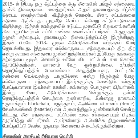
2015- ல் இப்படி ஒரு ஆட்டத்தை ஆடி சீனாவின் பங்குச் சந்தையை
தாக்கி நிலைகுலைய வைத்தார்கள். அதன் நாணயத்தை வீழ்ச்சி
அடைய வைத்தார்கள். விழித்துக் கொண்ட சீனா, சட்டங்களை
கடுமை ஆக்கியது. முதலீடு செய்ய பல்வேறு கட்டுப்பாடுகளை
விதித்தது. இந்தத் தாக்குதலில் ஈடுபட்ட முதலீட்டு நிறுவனங்களின்
சீன உறுப்பினர்கள் கம்பி எண்ண வைக்கப்பட்டார்கள். அதுமுதல்,
அதன் சந்தையும், நாணயமும் நிலைபடுத்தப்பட்டு இருக்கிறது.
இதன் பிறகே 2018- முதல் அமெரிக்க-சீன வர்த்தகப் போர்
தொடங்கியது. இதுவரை எல்லோருடைய சந்தையையும் திற, திற
என்று தாராள சந்தையை முன்னிறுத்தியவர்கள் இப்போது தங்களது
சந்தையை மூடிக் கொண்டு உள்ளே விட மாட்டேன் என சொல்ல
ஆரம்பித்தார்கள். காரணம் வேறு ஒன்றுமில்லை. உற்பத்தி
தொழில்நுட்பத்தில் மேலாண்மை செலுத்தியவரை, போட்டியில்
தன்னை வெல்வதற்கு யாருமில்லை என்று இருக்கும் போது
எல்லோருடைய சந்தையையும் இவர்களுக்கு வேண்டும். உள்ளூர்
போட்டியாளரை இவர்கள் நசுக்கி, தங்களது பொருளை விற்பார்கள்.
இன்று சீனா, அமெரிக்காவை பின்னுக்குத் தள்ளி
தொழில்நுட்பத்தில் செயற்கை நுண்ணறிவு, மின்னணு நாணயம்
உருவாக்கும் blackchain, மருத்துவம், ஆளில்லா விமானம் (drone),
சேமக்கலங்கள் (batteries) என அனைத்திலும் முன்னோக்கி சென்று
விட்டது. சீன சந்தையை மட்டுமல்ல உலக சந்தையையும் பிடிக்க
ஆரம்பித்து விட்டார்கள். அவர்களோடு அமெரிக்க நிறுவனங்கள்
போட்டியிட்டு வெல்ல முடியாத நிலையை அடைந்திருக்கின்றன.
சீனாவின் அரசியல் ரீதியான வெற்றி