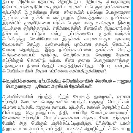
இப்படி அரசியல் ரீதியாக, தொழில்நுட்ப ரீதியாக, பொருளாதார
ரீதியாக, சந்தை ரீதியாக முதலீட்டாளர்களிடம் பெரும் நம்பிக்கையை
ஏற்படுத்தி இருக்கிறது சீனா. சந்தையில் பல்வேறு பொருளாதார
அடிப்படைகள் முக்கியம் என்றாலும், நிலைத்தன்மை, நம்பிக்கை
இரண்டும் முதலீடுகளை ஈர்க்க பெரும் பங்கு வகிக்கும். இன்று
நட்டத்தை சந்தித்தாலும், எதிர்காலத்தில் சீனாவின் நிறுவனங்கள்
நிச்சயம் லாபமீட்டும் என்ற நம்பிக்கையே முதலீட்டாளர்கள்
அங்கிருந்து வெளியேறாமல் இருக்கக் காரணமாகும். நாசகார
வேலைகள் செய்து, உண்மைக்குப் புறம்பான தகவல் தொடர்புப்
போரை தொடுத்து, இந்த நம்பிக்கையினை தகர்க்கச் செய்த
அத்தனையையும் தகர்த்து, வெற்றிகரமாக தொற்று நோயை
கட்டுக்குள் கொண்டு வந்து, சீனா தனது பொருளாதாரத்தை,
சந்தையை நிலைப்படுத்தி சாதித்திருக்கிறது. அப்படி என்றால்
அமெரிக்காவின் மீதான நம்பிக்கை தகர்ந்திருக்கிறதா?
அவநம்பிக்கையை ஏற்படுத்திய அமெரிக்காவின் அரசியல் – ராணுவ
– பொருளாதார - பூகோள அரசியல் தோல்விகள்
அமெரிக்காவின் உற்பத்தி மற்றும் சேவைத் துறைகள், வாகன
உற்பத்தி, வேளாண் பொருட்களின் உற்பத்தி, மருந்துப் பொருட்கள்,
விமான உற்பத்தி, ராணுவ தளவாட உற்பத்தி, தகவல் தொழில்நுட்பம்,
மின்னணு தொழில்நுட்பம், நிதி, காப்பீடு போன்றவைகளாகும்.
வேளாண் உற்பத்திப் பொருட்களுக்கான சந்தை சீனா. வர்த்தகப்
போரில் அது பெரிதும் பாதிக்கப்பட்டிருகிறது. ட்ரில்லியன் டாலர்
நிறுவனமான போயிங், சமீபத்திய max737 தொழில்நுட்பக் கோளாறு