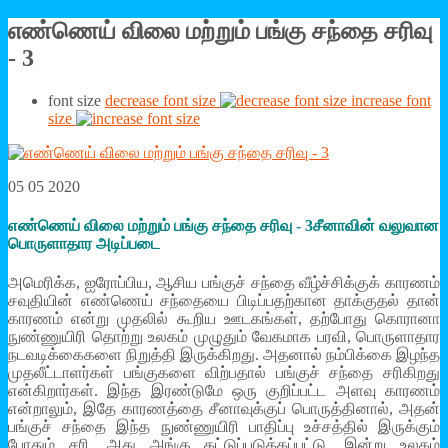
எண்ணெய் விலை மற்றும் பங்கு சந்தை சரிவு
- 3
font size
decrease font size
increase font
size
05 05 2020
எண்ணெய் விலை மற்றும் பங்கு சந்தை சரிவு - 3சீனாவின் வலுவான
பொருளாதார அடிப்படை
அமெரிக்க, ஐரோப்பிய, ஆசிய பங்குச் சந்தை வீழ்ச்சிக்குக் காரணம்
சவுதியின் எண்ணெய் சந்தையை பிடிப்பதற்கான தாக்குதல் தான்
காரணம் என்று முதலில் கூறிய ஊடகங்கள், தற்போது கொரானா
நுண்ணுயிரி தொற்று உலகம் முழுதும் வேகமாக பரவி, பொருளாதார
நடவடிக்கைகளை நிறுத்தி இருக்கிறது. அதனால் நம்பிக்கை இழந்த
முதலீட்டாளர்கள் பங்குகளை விற்பதால் பங்குச் சந்தை சரிகிறது
என்கிறார்கள். இந்த இரண்டுமே ஒரு குறிப்பட்ட அளவு காரணம்
என்றாலும், இதே காரணத்தை சீனாவுக்குப் பொருத்தினால், அதன்
பங்குச் சந்தை இந்த நுண்ணுயிரி பாதிப்பு உச்சத்தில் இருக்கும்
போதும் சரி, அது அங்கு கட்டுப்படுத்தப்பட்டு, இன்று உலகம்