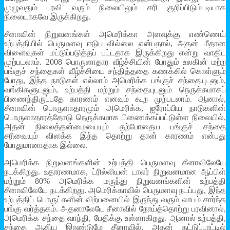
முழுவதும் பரவி வரும் நிலையிலும் சரி குறிப்பிடும்படியாக
நிலையாகவே இருக்கிறது.
சீனாவின் நிறுவனங்கள் அமெரிக்கா அளவுக்கு எண்ணெய்
உற்பத்தியில் பெருமளவு ஈடுபடவில்லை என்பதால், அதன் மீதான
விளைவுகள் மட்டுப்படுத்தப் பட்டதாக இருக்கிறது என்று வாதிட
முற்படலாம். 2008 பொருளாதார வீழ்ச்சியின் போதும் உலகின் மற்ற
பங்குச் சந்தைகள் வீழ்ச்சியை சந்தித்ததை கணக்கில் கொள்ளும்
போது, இந்த நாடுகள் எல்லாம் அமெரிக்க பங்குச் சந்தையுடனும்,
வங்கிகளுடனும், உற்பத்தி மற்றும் சந்தையுடனும் நெருக்கமாகப்
பிணைந்திருப்பதே காரணம் எனவும் கூற முற்படலாம். ஆனால்,
சீனாவின் பொருளாதாரமும் அமெரிக்க, ஐரோப்பிய நாடுகளின்
பொருளாதாரத்தோடு நெருக்கமாக பிணைக்கப்பட்டுள்ள நிலையில்,
அதன் நிலைத்தன்மையையும் தற்போதைய பங்குச் சந்தை
சரிவையும் விளக்க இந்த தொற்று தான் காரணம் என்பது
போதுமானாதாக இல்லை.
அமெரிக்க நிறுவனங்களின் உற்பத்தி பெருமளவு சீனாவிலேயே
நடக்கிறது. உதாரணமாக, ட்ரில்லியன் டாலர் நிறுவனமான ஆப்பிள்
மற்றும் 80% அமெரிக்க மருந்து நிறுவனங்களின் உற்பத்தி
சீனாவிலேயே நடக்கிறது. அமெரிக்காவில் பெருமளவு நடப்பது, இந்த
உற்பத்திப் பொருட்களின் விற்பனையில் இருந்து வரும் லாபம் சார்ந்த
பங்கு வர்த்தகம். அதனாலேயே சீனாவில் நோய்த்தொற்று பரவினால்,
அமெரிக்க சந்தை வாந்தி, பேதிக்கு உள்ளாகிறது. ஆனால் உற்பத்தி,
சந்தை ஆகிய இரண்டுமே சீனாவில், அதன் கட்டுப்பாட்டில்