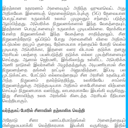
இதற்கான உதாரணம் அனைவரும் அறிந்த ஹுவாவெய். அது
அதிகவேக இணையத் தொலைத்தொடர்புக்கு (5G) தேவையான
பொருட்களை உருவாக்கி உலகம் முழுவதும் சந்தைப் படுத்த
ஆரம்பித்தது. அமெரிக்க நிறுவனங்களால் இந்த வேகத்தையும்,
இதற்கான பொருட்களையும் உருவாக்க முடியவில்லை. நோக்கியா
போன்ற நிறுவனங்கள் இந்த வேகத்தை சாதித்தாலும், சீன
நிறுவனத்தோடு ஒப்பிடும் போது அவைகளின் விலை அதிகம்
மட்டுமல்ல தரமும் குறைவு. நேர்மையாக சந்தையில் மோதி வெல்ல
முடியாத அமெரிக்கா, இதனை வளர விடாமல் தடுக்க தனது
அரசியல் பலத்தை பயன்படுத்தி தடுக்க எல்லா முயற்சிகளையும்
செய்தது. ஆனால் ஜெர்மனி, இங்கிலாந்து உள்ளிட்ட அமெரிக்க
அணி நாடுகள் இவர்களின் அழுத்தத்துக்கு அடிபணியாமல் சீன
நிறுவனத்தை தங்கள் நாட்டில் அனுமதித்தன. இப்படி பல
முட்டுக்கட்டை போட்டும் எல்லாவற்றையும் சீன அரசின் உதவியுடன்
அந்த நிறுவனம் தகர்த்தெறிந்து, உலகிலேயே சாம்சங்
நிறுவனத்துக்கு அடுத்தபடியாக அதிகம் கைபேசிகளை விற்பனை
செய்யும் நிறுவனமாக வளர்ந்து, லாபகரமாகவே இயங்கி வருகிறது.
இது சீனாவிற்கு உலக அரங்கில் கிடைத்த அரசியல் ரீதியான
வெற்றியாகும்.
வர்த்தகப் போரில் சீனாவின் தற்காலிக வெற்றி
அதோடு சீனா பணப்பரிமாற்றங்கள் அனைத்தையும்
மின்னுமயமாக்கி வெற்றிகரமாக இயக்கி வருகிறது. இதில்