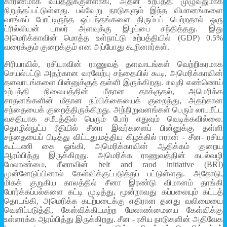
காரணமாக விபத்துக்குள்ளாகி, அதன் உற்பத்தி முழுவதுமாக
நிறுத்தப்பட்டுள்ளது. பல்வேறு நாடுகளும் இந்த விமானங்களை
வாங்கப் போட்டிருந்த ஒப்பந்தங்களை திரும்பப் பெற்றதால் ஒரு
ட்ரில்லியன் டாலர் அளவுக்கு இழப்பை சந்தித்தது. இது
அமெரிக்காவின் மொத்த உள்நாட்டு உற்பத்தியில் (GDP) 0.5%
வரைக்கும் குறைக்கும் என அப்போது கூறினார்கள்.
சிரியாவில், ரசியாவின் ராணுவத் தளவாடங்கள் வெற்றிகரமாக
செயல்பட்டு அதற்கான வரவேற்பு சந்தையில் கூடி, அமெரிக்காவின்
தளவாடங்களை பின்னுக்குத் தள்ளி இருக்கிறது. சவுதி எண்ணெய்
உற்பத்தி நிலையத்தின் மீதான தாக்குதல், அமெரிக்க
சாதனங்களின் மீதான நம்பிக்கையைக் குறைத்து, அதற்கான
சந்தையைக் குறைத்திருக்கிறது. அந்நிறுவனங்கள் பெரும் லாபமீட்ட
வசதியாக சமீபத்தில் பெரும் போர் எதுவும் வெடிக்கவில்லை.
தொழில்நுட்ப ரீதியில் சீனா இவர்களைப் பின்னுக்கு தள்ளி
சந்தையைப் பிடித்து விட்டது.மத்திய கிழக்கில் ஈரான் - சீன- ரசிய
கூட்டணி கை ஓங்கி, அமெரிக்காவின் ஆதிக்கம் குறைய
ஆரம்பித்து இருக்கிறது. அமெரிக்க ராணுவத்தின் கடல்வழி
மேலாண்மை, சீனாவின் belt and raod initiative (BRI)
முன்னேடுப்பினால் கேள்விக்குட்படுத்தப் பட்டுள்ளது. அதோடு,
மிகக் குறுகிய காலத்தில் சீனா இரண்டு விமானம் தாங்கி
போர்க்கப்பல்களை கட்டி முடித்து, மூன்றாவது கப்பலையும் கட்டத்
தொடங்கி, அமெரிக்க கடற்படைக்கு எதிரான தனது வலிமையை
வெளிப்படுத்தி, கேள்விக்கிடமற்ற மேலாண்மையை கேள்விக்கு
உள்ளாக்க ஆரம்பித்து இருக்கிறது. சீன - ரசிய நாடுகளின் அதிவேக