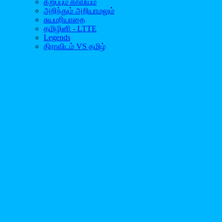
கறுப்பும் காவியும்
அறிந்தும் அறியாமலும்
சுயமரியாதை
தமிழினி - LTTE
Legends
திராவிடம் VS தமிழ்