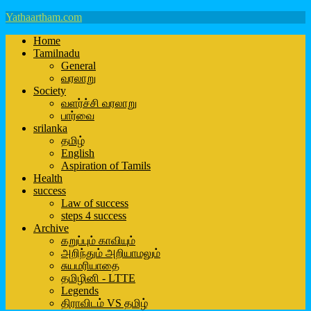
Yathaartham.com
Home
Tamilnadu
General
வரலாறு
Society
வளர்ச்சி வரலாறு
பார்வை
srilanka
தமிழ்
English
Aspiration of Tamils
Health
success
Law of success
steps 4 success
Archive
கறுப்பும் காவியும்
அறிந்தும் அறியாமலும்
சுயமரியாதை
தமிழினி - LTTE
Legends
திராவிடம் VS தமிழ்