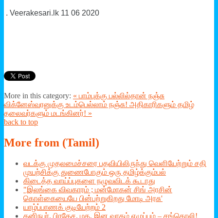
.
V
eerakesari.lk 11 06 2020
More in this category:
« பாம்புக்கு பல்லில்தான் நஞ்சு
விக்னேஸ்வரனுக்கு உடம்பெல்லாம் நஞ்சு!
அதிகாரிகளும் தமிழ்
தலைவர்களும் மடங்கினர்! »
back to top
More
from (Tamil)
வடக்கு முதலமைச்சரை பதவியிலிருந்து வெளியேற்றும் சதி
முயற்சிக்கு துணைபோகும் ஒரு தமிழ்க்கும்பல்
கிடைத்த வாய்ப்புகளை நழுவவிடக் கூடாது
"இலங்கை விவகாரம் ; மன்மோகன் சிங் அரசின்
கொள்கையையே பின்பற்றுகிறது மோடி அரசு'
யாழ்ப்பாணக் குடியேற்றம் 2
தனிநபர், பிரதேச, மத, இன வாதம் எழுப்பும் – சங்கொலி!