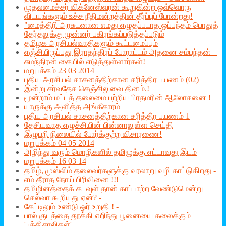
முதலமைச்சர் விக்னேஸ்வரன் கூறுகின்ற ஒவ்வொரு
விடயங்களும் உச்ச நீதிமன்றத்தின் தீர்ப்புப் போன்றது!
"மைத்திரி அரசுடனான எமது எழுதப்படாத ஒப்பந்தம் பொதுத்
தேர்தலுக்கு முன்னர் பகிரங்கப்படுத்தப்படும்
தமிழக அரசியல்வாதிகளும் கூட்டமைப்பும்
எஞ்சியிருப்பது இராதந்திரப் போராட்டம் அதனை சம்பந்தன் –
சுமந்திரன் கையில் எடுத்துள்ளார்கள்!
மறுபக்கம் 23 03 2014
புதிய அரசியல் சாசனத்திற்கான சரித்திர பயணம் (02)
இன்று சர்வதேச செஞ்சிலுவை தினம்.!
மூன்றாம் மட்டத் தலைமை பற்றிய பிரதமரின் ஆலோசனை !
யாருக்கு அளித்த அங்கீகாரம்
புதிய அரசியல் சாசனத்திற்கான சரித்திர பயணம் 1
தேசியவாத எழுச்சியின் பின்னாலுள்ள செய்தி
இழுபறி நிலையில் போர்க்குற்ற விசாரணை!
மறுபக்கம் 04 05 2014
அழிந்து வரும் மொழிகளில் தமிழுக்கு எட்டாவது இடம்
மறுபக்கம் 16 03 14
தமிழ், முஸ்லிம் தலைவர்களுக்கு வரலாறு வழி காட்டுகிறது -
எம் தீராத நோய் பிரிவினை !!!
தமிழினத்தைக் கடவுள் தான் காப்பாற்ற வேண்டுமென்று
செல்வா கூறியது ஏன்? -
கேட்டிலும் உண்டு ஓர் உறுதி ! -
பால் குடத்தை தூக்கி எறிந்து பூனையை கலைக்கும்
'புத்திசாலிகள்'