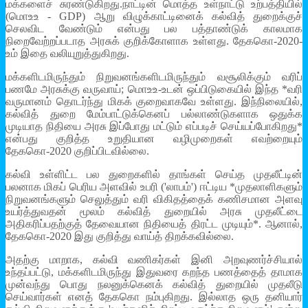
மக்களைச் சுரண்டுகிறது.நாட்டின் மொத்த உள்நாட்டு உற்பத்தியில்
(மொஉஉ - GDP) ஆறு விழுக்காட்டினைக் கல்வித் துறைக்குச்
செலவிட வேண்டும் என்பது பல பத்தாண்டுக் காலமாக
நிறைவேற்றப்படாத அரசுக் குறிக்கோளாக உள்ளது. தேககொ-2020-
உம் இதை வலியுறுத்துகிறது.
மக்களிடமிருந்தும் நிறுவனங்களிடமிருந்தும் வசூலிக்கும் வரிப்
பணமே அரசுக்கு வருவாய்; மொஉஉ-உடன் ஒப்பிடுகையில் இந்த *வரி
வருமானம் தொடர்ந்து மிகக் குறைவாகவே உள்ளது. இந்நிலையில்,
கல்வித் துறை மேம்பாட்டுக்கெனப் பல்லாண்டுகளாக ஒதுக்க
முடியாத நிதியை அரசு இப்போது மட்டும் எப்படிச் செய்யப்போகிறது*
என்பது குறித்த உறுதியான வழிமுறைகள் எவற்றையும்
தேககொ-2020 குறிப்பிடவில்லை.
கல்வி உள்ளிட்ட பல துறைகளில் தாங்கள் செய்த முதலீட்டின்
பலனாக மிகப் பெரிய அளவில் உபரி ('லாபம்') ஈட்டிய *முதலாளிகளும்
நிறுவனங்களும் செலுத்தும் வரி விகிதத்தைக் கணிசமான அளவு
உயர்த்துவதன் மூலம் கல்வித் துறையில் அரசு முதலீட்டை
அதிகரிப்பதற்குத் தேவையான நிதியைத் திரட்ட முடியும்*. ஆனால்,
தேககொ-2020 இது குறித்து வாய்த் திறக்கவில்லை.
அதற்கு மாறாக, கல்வி வணிகர்கள் இனி அறவுணர்ச்சியால்
உந்தப்பட்டு, மக்களிடமிருந்து இதுவரை கறந்த பணத்தைத் தாமாக
முன்வந்து பொது நலனுக்கெனக் கல்வித் துறையில் முதலீடு
செய்வார்கள் எனத் தேககொ நம்புகிறது. இல்லாத ஒரு தனியார்