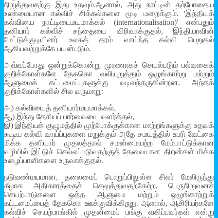
நிறுத்துவதற்கு இது உதவும்.ஆனால், அது நாட்டின் தற்போதைய
உண்மையான கல்விச் சிக்கல்களை மூடி மறைக்கும். 'இந்தியக்
கல்வியை நாட்டிடைமயமாக்கல் (internationalisation)' என்பதும்
தனியார் கல்விச் சந்தையை விரிவாக்குதல், இந்தியாவின்
மேட்டுக்குடியினர் உலகத் தரம் வாய்ந்த கல்வி பெறுதல்
ஆகியவற்றுக்கே பயன்படும்.
அவ்வப்போது ஒன்றுக்கொன்று முரணாகச் செயல்படும் பல்வகைக்
குறிக்கோள்களே தேககொ வலியுறுத்தும் ஒழுங்காற்று மற்றும்
ஆளுமைக் கட்டமைப்புகளுக்கு வடிவந்தருகின்றன. அந்தக்
குறிக்கோள்களில் சில வருமாறு:
அ) கல்வியைத் தனியார்மயமாக்கல்,
ஆ) இந்து தேசியப் பார்வையை வளர்த்தல்,
இ) இந்தியக் குழுமத்தில் முற்போக்குக்கான மாற்றங்களுக்கு உதவக்
கூடிய கல்வி வாய்ப்புகளை மறுக்கும் அதே சமயத்தில் உபரி வேட்கை
மிக்க தனியார் முதலத்தால் சமன்மையற்ற மேம்பாட்டுக்கான
வழியில் இட்டுச் செல்லப்படுவதற்குத் தேவையான திறன்கள் மிக்க
உழைப்பாளிகளை உருவாக்குதல்.
நடுவண்மயமான, தலைமைப் பொறுப்பிலுள்ள சிலர் மேலிருந்து
கீழாக அதிகாரத்தைச் செலுத்துவதற்கேற்ற, பெருநிறுவனச்
செயற்பாடுகளை ஒத்த ஆளுமை மற்றும் ஒழுங்காற்றுக்
கட்டமைப்பைத் தேககொ ஊக்குவிக்கிறது. ஆனால், ஆசிரியர்களே
கல்விச் செயற்பாங்கில் முதன்மைப் பங்கு வகிப்பவர்கள் என்று