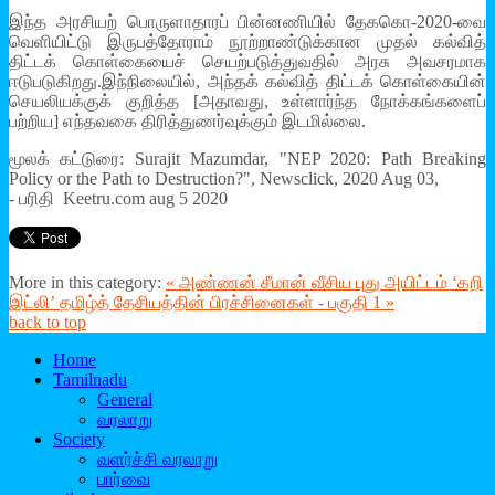
இந்த அரசியற் பொருளாதாரப் பின்னணியில் தேககொ-2020-வை
வெளியிட்டு இருபத்தோராம் நூற்றாண்டுக்கான முதல் கல்வித்
திட்டக் கொள்கையைச் செயற்படுத்துவதில் அரசு அவசரமாக
ஈடுபடுகிறது.இந்நிலையில், அந்தக் கல்வித் திட்டக் கொள்கையின்
செயலியக்குக் குறித்த [அதாவது, உள்ளார்ந்த நோக்கங்களைப்
பற்றிய] எந்தவகை திரித்துணர்வுக்கும் இடமில்லை.
மூலக் கட்டுரை: Surajit Mazumdar, "NEP 2020: Path Breaking
Policy or the Path to Destruction?", Newsclick, 2020 Aug 03,
- பரிதி Keetru.com aug 5 2020
More in this category:
« அண்ணன் சீமான் வீசிய புது அயிட்டம் ‘கறி
இட்லி’
தமிழ்த் தேசியத்தின் பிரச்சினைகள் - பகுதி 1 »
back to top
Home
Tamilnadu
General
வரலாறு
Society
வளர்ச்சி வரலாறு
பார்வை