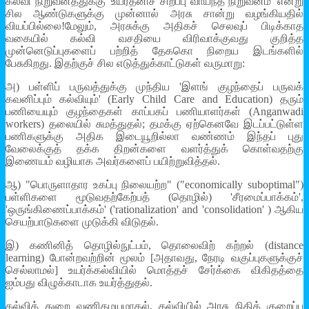
கல்வி நிறுவனத்துக்கு 'உயர்தனிச் சிறப்பு வாய்ந்த நிறுவனம்' என்று
சில ஆண்டுகளுக்கு முன்னால் அரசு சான்று வழங்கியதில்
வியப்பில்லை!மேலும், அரசுக்கு அதிகச் செலவுப் பிடிக்காத
வகையில் கல்வி வசதியை விரிவாக்குவது குறித்த
முன்னெடுப்புகளைப் பற்றித் தேககொ நிறைய இடங்களில்
பேசுகிறது. இதற்குச் சில எடுத்துக்காட்டுகள் வருமாறு:
அ) பள்ளிப் பருவத்துக்கு முந்திய 'இளங் குழந்தைப் பருவக்
கவனிப்பும் கல்வியும்' (Early Child Care and Education) தரும்
பணியையும் குழந்தைகள் காப்பகப் பணியாளர்கள் (Anganwadi
workers) தலையில் சுமத்துதல்; தமக்கு ஏற்கெனவே இடப்பட்டுள்ள
பணிகளுக்கு அதிக இடையூறில்லா வண்ணம் இந்தப் புது
வேலைக்குத் தக்க திறன்களை வளர்த்துக் கொள்வதற்கு
இணையம் வழியாக அவர்களைப் பயிற்றுவித்தல்.
ஆ) "பொருளாதார உகப்பு நிலையற்ற" ("economically suboptimal")
பள்ளிகளை மூடுவதற்கேற்பத் (தொழில்) 'சீரமைப்பாக்கம்',
'ஒருங்கிணைப்பாக்கம்' ('rationalization' and 'consolidation' ) ஆகிய
செயற்பாடுகளை முடுக்கி விடுதல்.
இ) கணினித் தொழில்நுட்பம், தொலைவிற் கற்றல் (distance
learning) போன்றவற்றின் மூலம் [அதாவது, நேரடி வகுப்புகளுக்குச்
செல்லாமல்] உயர்க்கல்வியில் மொத்தச் சேர்க்கை விகிதத்தை
ஐம்பது விழுக்காடாக உயர்த்துதல்.
கல்வித் துறை வணிகமயமாதல், கல்வியில் அரசு நிதிக் குறைப்பு