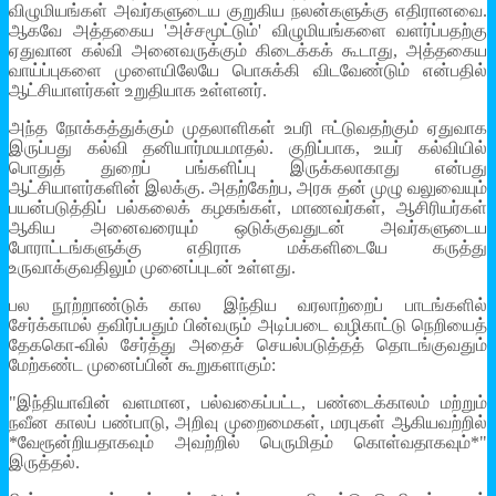
விழுமியங்கள் அவர்களுடைய குறுகிய நலன்களுக்கு எதிரானவை.
ஆகவே அத்தகைய 'அச்சமூட்டும்' விழுமியங்களை வளர்ப்பதற்கு
ஏதுவான கல்வி அனைவருக்கும் கிடைக்கக் கூடாது, அத்தகைய
வாய்ப்புகளை முளையிலேயே பொசுக்கி விடவேண்டும் என்பதில்
ஆட்சியாளர்கள் உறுதியாக உள்ளனர்.
அந்த நோக்கத்துக்கும் முதலாளிகள் உபரி ஈட்டுவதற்கும் ஏதுவாக
இருப்பது கல்வி தனியார்மயமாதல். குறிப்பாக, உயர் கல்வியில்
பொதுத் துறைப் பங்களிப்பு இருக்கலாகாது என்பது
ஆட்சியாளர்களின் இலக்கு. அதற்கேற்ப, அரசு தன் முழு வலுவையும்
பயன்படுத்திப் பல்கலைக் கழகங்கள், மாணவர்கள், ஆசிரியர்கள்
ஆகிய அனைவரையும் ஒடுக்குவதுடன் அவர்களுடைய
போராட்டங்களுக்கு எதிராக மக்களிடையே கருத்து
உருவாக்குவதிலும் முனைப்புடன் உள்ளது.
பல நூற்றாண்டுக் கால இந்திய வரலாற்றைப் பாடங்களில்
சேர்க்காமல் தவிர்ப்பதும் பின்வரும் அடிப்படை வழிகாட்டு நெறியைத்
தேககொ-வில் சேர்த்து அதைச் செயல்படுத்தத் தொடங்குவதும்
மேற்கண்ட முனைப்பின் கூறுகளாகும்:
"இந்தியாவின் வளமான, பல்வகைப்பட்ட, பண்டைக்காலம் மற்றும்
நவீன காலப் பண்பாடு, அறிவு முறைமைகள், மரபுகள் ஆகியவற்றில்
*வேரூன்றியதாகவும் அவற்றில் பெருமிதம் கொள்வதாகவும்*"
இருத்தல்.