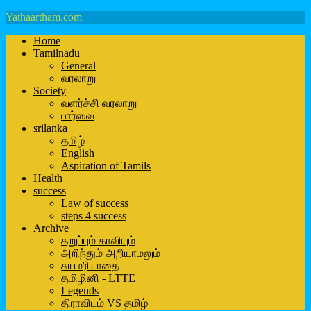
Yathaartham.com
Home
Tamilnadu
General
வரலாறு
Society
வளர்ச்சி வரலாறு
பார்வை
srilanka
தமிழ்
English
Aspiration of Tamils
Health
success
Law of success
steps 4 success
Archive
கறுப்பும் காவியும்
அறிந்தும் அறியாமலும்
சுயமரியாதை
தமிழினி - LTTE
Legends
திராவிடம் VS தமிழ்