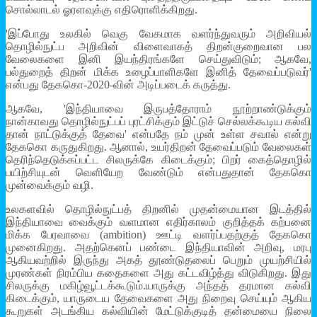
சொல்லாடல் ஓரளவுக்கு எதிரொளிக்கிறது.
'இப்போது உலகில் வெகு வேகமாக வளர்ந்துவரும் அறிவியல்
தொழில்நுட்ப அறிவின் விளைவாகத் திறன்குறைவான பல
வேலைகளை இனி இயந்திரங்களே செய்துவிடும்; ஆகவே,
பல்துறைத் திறன் மிக்க உழைப்பாளிகளே இனித் தேவைப்படுவர்'
என்பது தேககொ-2020-வின் அடிப்படைக் கருத்து.
ஆகவே, 'இந்தியாவை இருபத்தோராம் நூற்றாண்டுக்கும்
நான்காவது தொழில்நுட்பப் புரட்சிக்கும் இட்டுச் செல்லக்கூடிய கல்வி
தான் நாட்டுக்குத் தேவை' என்பதே நம் முன் உள்ள சவால் என்று
தேககொ கருதுகிறது. ஆனால், உயர்திறன் தேவைப்படும் வேலைகள்
தெரிந்தெடுக்கப்பட்ட சிலருக்கே கிடைக்கும்; பிறர் கைத்தொழில்
பயிற்சியுடன் வெளியேற வேண்டும் என்பதுதான் தேககொ
முன்வைக்கும் வழி.
உலகளவில் தொழில்நுட்பத் திறனில் முதன்மையான இடத்தில்
இந்தியாவை வைக்கும் வளமான எதிர்காலம் குறித்தக் கற்பனை
மிக்க பேரவாவை (ambition) ஊட்டி வளர்ப்பதற்குத் தேககொ
முனைகிறது. அதற்கெனப் பண்டை இந்தியாவின் அறிவு, மரபு
ஆகியவற்றில் இருந்து அகத் தூண்டுதலைப் பெறும் முயற்சியில்
முரண்கள் நிரம்பிய கதைகளை அது கட்டவிழ்த்து விடுகிறது. இது
சிலருக்கு மகிழ்வூட்டக்கூடும்.யாருக்கு அந்தத் தரமான கல்வி
கிடைக்கும், யாருடைய தேவைகளை அது நிறைவு செய்யும் ஆகிய
கூறுகள் அடங்கிய கல்வியின் மேட்டுக்குடித் தன்மையை நிலை