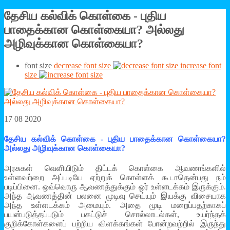
தேசிய கல்விக் கொள்கை - புதிய
பாதைக்கான கொள்கையா? அல்லது
அழிவுக்கான கொள்கையா?
font size
decrease font size
increase font
size
17 08 2020
தேசிய கல்விக் கொள்கை - புதிய பாதைக்கான கொள்கையா?
அல்லது அழிவுக்கான கொள்கையா?
அரசுகள் வெளியிடும் திட்டக் கொள்கை ஆவணங்களில்
உள்ளவற்றை அப்படியே ஏற்றுக் கொள்ளக் கூடாதென்பது நம்
படிப்பினை. ஒவ்வொரு ஆவணத்துக்கும் ஓர் உள்ளடக்கம் இருக்கும்.
அந்த ஆவணத்தின் பலனை முடிவு செய்யும் இயக்கு விசையாக
அந்த உள்ளடக்கம் அமையும். அதை மூடி மறைப்பதற்காகப்
பயன்படுத்தப்படும் பகட்டுச் சொல்லாடல்கள், உயர்ந்தக்
குறிக்கோள்களைப் பற்றிய விளக்கங்கள் போன்றவற்றில் இருந்து