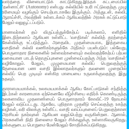
வார்த்தை விளையாட்டுக் காட்டுகிறது.இந்தக் கட்டமைப்பில்
'தன்னாட்சி' (Autonomy) என்பது கல்வியில் உபரி ஈட்டுவதற்கு முழு
உரிமையும் வழங்கும் செயற்பாடாகவே இருக்கும். அத்துடன், கல்வி,
ஆராய்ச்சி, அவற்றின் உள்ளடக்கம் ஆகியவற்றில் அரசுக் கட்டுப்பாடு
மேலும் வலுவூட்டப்படும்.
மாணவர்கள் தம் விருப்பத்துக்கேற்பப் படிக்கலாம், எளிதில்
இடைநிற்கலாம் ஆகியன உள்ளிட்ட 'வசதிகள்' கல்வித் தரத்தைக்
கேள்விக்கு உட்படுத்தும். அதைவிட முதன்மையாக, இத்தகைய
வசதிகள் கல்வி வணிகர்களுக்கே அதிகம் பயன்படும்: பல்வேறு,
பொருளாதார நிலைகளில் உள்ளவர்களையும் கவர்வதற்கேற்பப் பற்பல
வகையான பாடத் தொகுப்புகளை முன்வைப்பதற்கு அந்த 'வசதிகள்'
வழிகோலும். மேலும், முழுமையான கல்விப் பெறுவதற்குத்
தேவையான பண வசதி இல்லாதவர்களும் தவணை முறையில்
கல்விப் பெற முடியும் என்கிற மாயையை உருவாக்குவதற்கு இது
உதவும்.
தாராளமயமாக்கல், உலகமயமாக்கல் ஆகிய கோட்பாடுகள் சந்தித்த
இடர்கள் காரணமாக ஏற்கெனவே வீழ்ச்சியை எதிர்க் கொண்டிருந்த
உலகளாவிய முதலாண்மைப் பொருளாதாரம் கோவிட்-19 நோயால்
மேலும் வடுப்பட்டது. ஆகவே, புதிதாக முதலீடு செய்வதற்கு உகந்த
வழிகள், வரி விலக்கு உள்ளிட்ட வசதி வாய்ப்புகளைப் பெறுவதற்கான
அரசியல் நகர்வுகள் ஆகியன வலுப்பெற்று வருகின்றன. ஆனால்,
அரசுகளின் நிதி நிலைமை மேலும் சிக்கலுக்கு உள்ளாகிவருகிறது.
மக்களுடைய பொறுமை மேன்மேலும் சோதிக்கப்படுகிறது.