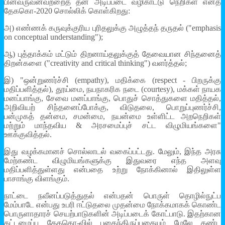
பின்வருவனவற்றைத் தன் அடிப்படை வழிகாட்டு நெறிகள் எனத்
தேககொ-2020 சொல்லிக் கொள்கிறது:
அ) எண்ணக் கருவுக்குரிய புரிதலுக்கு அழுத்தந் தருதல் ("emphasis
on conceptual understanding");
ஆ) புத்தாக்கம் மட்டும் திறனாய்தலுக்குத் தேவையான சிந்தனைத்
திறன்களை ("creativity and critical thinking") வளர்த்தல்;
இ) "ஒன்றுணர்ச்சி (empathy), மதிக்கை (respect - பிறருக்கு
மதிப்பளித்தல்), தூய்மை, நயநாகரிக நடை (courtesy), மக்கள் நாயக
மனப்பாங்கு, சேவை மனப்பாங்கு, பொதுச் சொத்துகளை மதித்தல்,
அறிவியற் சிந்தனைப்போக்கு, விடுதலை, பொறுப்புணர்ச்சி,
பன்முகத் தன்மை, சமன்மை, நயன்மை உள்ளிட்ட அறநெறிகள்
மற்றும் மாந்தவிய & அரசமைப்புச் சட்ட விழுமியங்களை"
ஊக்குவித்தல்.
இது வழக்கமானச் சொல்லாடல் வகைப்பட்டது. மேலும், இந்த அரசு
மேற்கண்ட விழுமியங்களுக்கு இதுவரை எந்த அளவு
மதிப்பளித்துள்ளது என்பதை உற்று நோக்கினால் இதிலுள்ள
பாசாங்கு விளங்கும்.
நாட்டை நவீனப்படுத்துதல் என்பதன் பொருள் தொழில்நுட்ப
மேம்பாடே என்பது உபரி ஈட்டுதலை முதன்மை நோக்கமாகக் கொண்ட
பொருளாதாரச் செயற்பாடுகளின் அடிப்படைக் கோட்பாடு. இதற்கான
கட்டமைப்பு தேககொ-வில் புதைந்திருப்பதையும் மேலே கண்ட