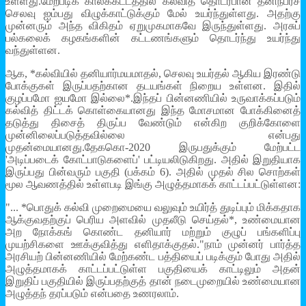
உள்ளது.மேற்படிக் காலக்கட்டத்தில் கல்வித் தொடர்பான தனிநபர்ச்
செலவு ஐம்பது விழுக்காட்டுக்கும் மேல் உயர்ந்துள்ளது. அதற்கு
முன்னரும் அந்த விகிதம் ஏறுமுகமாகவே இருந்துள்ளது. அரசுப்
பல்கலைக் கழகங்களின் கட்டணங்களும் தொடர்ந்து உயர்ந்து
வந்துள்ளன.
ஆக, *கல்வியில் தனியார்மயமாதல், செலவு உயர்தல் ஆகிய இரண்டு
போக்குகள் இருப்பதற்கான தடயங்கள் நிறைய உள்ளன. இதில்
குழப்பமோ ஐயமோ இல்லை*.இந்தப் பின்னணியில் உருவாக்கப்படும்
கல்வித் திட்டக் கொள்கையானது இந்த மோசமான போக்கினைத்
தடுத்து திசைத் திருப்ப வேண்டும் என்கிற குறிக்கோளை
முன்னிலைப்படுத்தவில்லை என்பது
முதன்மையானது.தேககொ-2020 இருபதுக்கும் மேற்பட்ட
'அடிப்படைக் கோட்பாடுகளைப்' பட்டியலிடுகிறது. அதில் இறுதியாக
இருப்பது பின்வரும் பகுதி (பக்கம் 6). அதில் முதல் சில சொற்கள்
மூல ஆவணத்தில் உள்ளபடி இங்கு அழுத்தமாகக் காட்டப்பட்டுள்ளன:
"... *பொதுக் கல்வி முறைமையை வலுவும் உயிர்த் துடிப்பும் மிக்கதாக
ஆக்குவதற்குப் பெரிய அளவில் முதலீடு செய்தல்*, உண்மையான
அற நோக்கங் கொண்ட தனியார் மற்றும் குழுப் பங்களிப்பு
முயற்சிகளை ஊக்குவித்து எளிதாக்குதல்."நாம் முன்னர் பார்த்த
அரசியற் பின்னணியில் மேற்கண்ட பத்தியைப் படிக்கும் போது அதில்
அழுத்தமாகக் காட்டப்பட்டுள்ள பகுதியைக் காட்டிலும் அதன்
இறுதிப் பகுதியில் இருப்பதற்குத் தான் நடைமுறையில் உண்மையான
அழுத்தந் தரப்படும் என்பதை உணரலாம்.