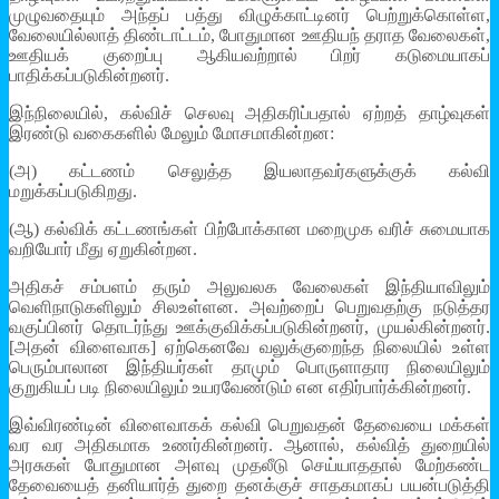
முழுவதையும் அந்தப் பத்து விழுக்காட்டினர் பெற்றுக்கொள்ள,
வேலையில்லாத் திண்டாட்டம், போதுமான ஊதியந் தராத வேலைகள்,
ஊதியக் குறைப்பு ஆகியவற்றால் பிறர் கடுமையாகப்
பாதிக்கப்படுகின்றனர்.
இந்நிலையில், கல்விச் செலவு அதிகரிப்பதால் ஏற்றத் தாழ்வுகள்
இரண்டு வகைகளில் மேலும் மோசமாகின்றன:
(அ) கட்டணம் செலுத்த இயலாதவர்களுக்குக் கல்வி
மறுக்கப்படுகிறது.
(ஆ) கல்விக் கட்டணங்கள் பிற்போக்கான மறைமுக வரிச் சுமையாக
வறியோர் மீது ஏறுகின்றன.
அதிகச் சம்பளம் தரும் அலுவலக வேலைகள் இந்தியாவிலும்
வெளிநாடுகளிலும் சிலஉள்ளன. அவற்றைப் பெறுவதற்கு நடுத்தர
வகுப்பினர் தொடர்ந்து ஊக்குவிக்கப்படுகின்றனர், முயல்கின்றனர்.
[அதன் விளைவாக] ஏற்கெனவே வலுக்குறைந்த நிலையில் உள்ள
பெரும்பாலான இந்தியர்கள் தாமும் பொருளாதார நிலையிலும்
குறுகியப் படி நிலையிலும் உயரவேண்டும் என எதிர்பார்க்கின்றனர்.
இவ்விரண்டின் விளைவாகக் கல்வி பெறுவதன் தேவையை மக்கள்
வர வர அதிகமாக உணர்கின்றனர். ஆனால், கல்வித் துறையில்
அரசுகள் போதுமான அளவு முதலீடு செய்யாததால் மேற்கண்ட
தேவையைத் தனியார்த் துறை தனக்குச் சாதகமாகப் பயன்படுத்தி