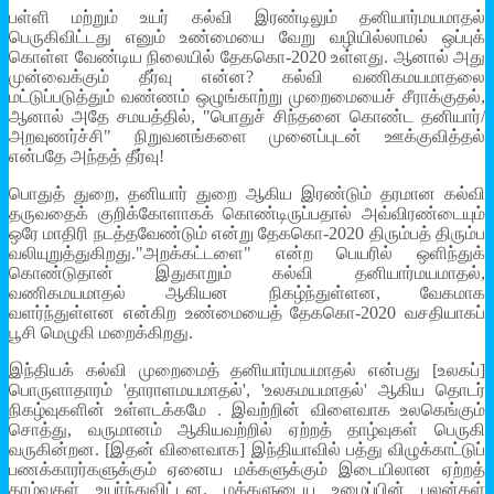
பள்ளி மற்றும் உயர் கல்வி இரண்டிலும் தனியார்மயமாதல்
பெருகிவிட்டது எனும் உண்மையை வேறு வழியில்லாமல் ஒப்புக்
கொள்ள வேண்டிய நிலையில் தேககொ-2020 உள்ளது. ஆனால் அது
முன்வைக்கும் தீர்வு என்ன? கல்வி வணிகமயமாதலை
மட்டுப்படுத்தும் வண்ணம் ஒழுங்காற்று முறைமையைச் சீராக்குதல்,
ஆனால் அதே சமயத்தில், "பொதுச் சிந்தனை கொண்ட தனியார்/
அறவுணர்ச்சி" நிறுவனங்களை முனைப்புடன் ஊக்குவித்தல்
என்பதே அந்தத் தீர்வு!
பொதுத் துறை, தனியார் துறை ஆகிய இரண்டும் தரமான கல்வி
தருவதைக் குறிக்கோளாகக் கொண்டிருப்பதால் அவ்விரண்டையும்
ஒரே மாதிரி நடத்தவேண்டும் என்று தேககொ-2020 திரும்பத் திரும்ப
வலியுறுத்துகிறது."அறக்கட்டளை" என்ற பெயரில் ஒளிந்துக்
கொண்டுதான் இதுகாறும் கல்வி தனியார்மயமாதல்,
வணிகமயமாதல் ஆகியன நிகழ்ந்துள்ளன, வேகமாக
வளர்ந்துள்ளன என்கிற உண்மையைத் தேககொ-2020 வசதியாகப்
பூசி மெழுகி மறைக்கிறது.
இந்தியக் கல்வி முறைமைத் தனியார்மயமாதல் என்பது [உலகப்]
பொருளாதாரம் 'தாராளமயமாதல்', 'உலகமயமாதல்' ஆகிய தொடர்
நிகழ்வுகளின் உள்ளடக்கமே . இவற்றின் விளைவாக உலகெங்கும்
சொத்து, வருமானம் ஆகியவற்றில் ஏற்றத் தாழ்வுகள் பெருகி
வருகின்றன. [இதன் விளைவாக] இந்தியாவில் பத்து விழுக்காட்டுப்
பணக்காரர்களுக்கும் ஏனைய மக்களுக்கும் இடையிலான ஏற்றத்
தாழ்வுகள் உயர்ந்துவிட்டன. மக்களுடைய உழைப்பின் பலன்கள்