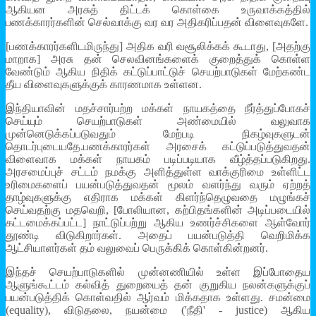
ஆகியன அரசுத் திட்டக் கொள்கை உருவாக்கத்தில்
பணக்காரர்களின் செல்வாக்கு வர வர அதிகரிப்பதன் விளைவுகளே.
[பணக்காரர்களிடமிருந்து] அதிக வரி வசூலிக்கக் கூடாது, [அதற்கு
மாறாக] அரசு தன் செலவினங்களைக் குறைத்துக் கொள்ள
வேண்டும் ஆகிய நிதிக் கட்டுப்பாட்டுச் செயற்பாடுகள் மேற்கண்ட
தீய விளைவுகளுக்குக் காரணமாக உள்ளன.
இந்தியாவின் மதச்சார்பற்ற மக்கள் நாயகத்தை நீர்த்துப்போகச்
செய்யும் செயற்பாடுகள் அண்மையில் வலுவாக
முன்னெடுக்கப்படுவதும் மேற்படி நிகழ்வுகளுடன்
தொடர்புடையதே.பணக்காரர்கள் அரசைக் கட்டுப்படுத்துவதன்
விளைவாக மக்கள் நாயகம் படிப்படியாக வீழ்த்தப்படுகிறது.
அரசமைப்புச் சட்டம் நமக்கு அளித்துள்ள வாக்குரிமை உள்ளிட்ட
உரிமைகளைப் பயன்படுத்துவதன் மூலம் வளர்ந்து வரும் ஏற்றத்
தாழ்வுகளுக்கு எதிராக மக்கள் கிளர்ந்தெழுவதை மழுங்கச்
செய்வதற்கு மதவெறி, [போலியான, கற்பிதங்களின் அடிப்படையில்
கட்டமைக்கப்பட்ட] நாட்டுப்பற்று ஆகிய உணர்ச்சிகளை ஆள்வோர்
தூண்டி விடுகிறார்கள். அதைப் பயன்படுத்தி வெறிமிக்க
ஆட்சியாளர்கள் தம் வலுவைப் பெருக்கிக் கொள்கின்றனர்.
இந்தச் செயற்பாடுகளில் முன்னணியில் உள்ள இப்போதைய
ஆளுங்கூட்டம் கல்வித் துறையைத் தன் குறுகிய நலன்களுக்குப்
பயன்படுத்திக் கொள்வதில் ஆர்வம் மிக்கதாக உள்ளது. சமன்மை
(equality), விடுதலை, நயன்மை ('நீதி' - justice) ஆகிய