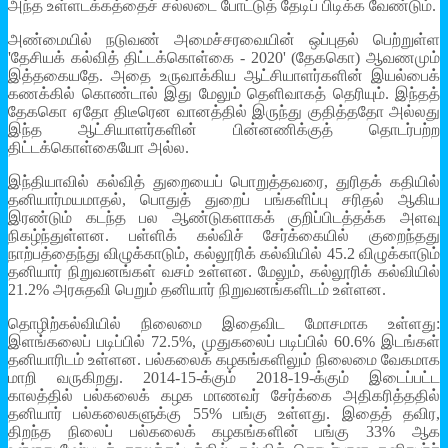
அந்த உள்ளடக்கத்தைச் சல்லடை போட்டுத் தேடிப் பிடிக்க வேண்டும்.
அண்மையில் நடுவண் அமைச்சரவையின் ஒப்புதல் பெற்றுள்ள
'தேசியக் கல்வித் திட்டக்கொள்கை - 2020' (தேககொ) ஆவணமும்
இத்தகையதே. அதை உருவாக்கிய ஆட்சியாளர்களின் இயல்பைக்
கணக்கில் கொண்டால் இது மேலும் தெளிவாகத் தெரியும். இந்தத்
தேககொ ஏதோ திடீரென வானத்தில் இருந்து குதித்ததோ அல்லது
இந்த ஆட்சியாளர்களின் பின்னணிக்குத் தொடர்பற்ற
திட்டக்கொள்கையோ அல்ல.
இந்தியாவில் கல்வித் துறையைப் பொறுத்தவரை, துரிதக் கதியில்
தனியார்மயமாதல், பொதுத் துறைப் பங்களிப்பு சரிதல் ஆகிய
இரண்டும் கடந்த பல ஆண்டுகளாகக் குறிப்பிடத்தக்க அளவு
நிகழ்ந்துள்ளன. பள்ளிக் கல்விச் சேர்க்கையில் குறைந்தது
நாற்பத்தைந்து விழுக்காடும், கல்லூரிக் கல்வியில் 45.2 விழுக்காடும்
தனியார் நிறுவனங்கள் வசம் உள்ளன. மேலும், கல்லூரிக் கல்வியில்
21.2% அரசுதவி பெறும் தனியார் நிறுவனங்களிடம் உள்ளன.
தொழிற்கல்வியில் நிலைமை இதைவிட மோசமாக உள்ளது:
இளங்கலைப் படிப்பில் 72.5%, முதுகலைப் படிப்பில் 60.6% இடங்கள்
தனியாரிடம் உள்ளன. பல்கலைக் கழகங்களிலும் நிலைமை வேகமாக
மாறி வருகிறது. 2014-15-க்கும் 2018-19-க்கும் இடைப்பட்ட
காலத்தில் பல்கலைக் கழக மாணவர் சேர்க்கை அதிகரித்ததில்
தனியார் பல்கலைகளுக்கு 55% பங்கு உள்ளது. இதைத் தவிர,
திறந்த நிலைப் பல்கலைக் கழகங்களின் பங்கு 33% ஆக