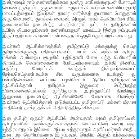
இன்றளவும் நாம் தண்ணீருக்காக மூன்று மாநிலங்களுடன் போராடிக்
கொண்டிருக்கும் சூழலையும் உருவாக்கியவர்கள்.கன்னியாகுமரி
மாவட்டத்தையும் இவர்கள் தாரை வார்க்கத் தயாரான போதுதான்
திரு. நேசமணி, குளச்சல் சைமன், அப்துல் ரசாக் ஆகியோரின் சீரிய
தலைமையில் நடைபெற்ற பெரும்போராட்டமும், 16 தமிழர்களின்
உயிர்த் தியாகமும்தான் கன்னியாகுமரி மாவட்டம் இன்று நம்முடன்
இருப்பதற்கான காரணம் என்பதை நாம் ஒருபோதும் மறக்கலாகாது.
இவர்கள் ஆட்சிக்காலத்தில் தமிழ்நாட்டு மக்களுக்கு செய்த
துரோகங்களுக்கு பதிலடியாகவும், பாடம் புகட்டவும்தான் தமிழக
மக்கள் அன்றைய சூழலில் புத்தொளி போல வந்த பெரியாரின்
திராவிடக் கொள்கைகளை பேசியவர்களையும், இந்தி திணிப்பு
எதிர்ப்பு போராட்டக் களத்தில் நின்றவர்களையும்
தேர்வுசெய்தனர்.கடந்த சில வருடங்களாக நடக்கும் ஓ.
பன்னீர்செல்வம், எடப்பாடி பழனிச்சாமி ஆகிய தமிழர்களின்
ஆட்சியில்தான் தமிழகம் இதுவரை பெற்றிருந்த
உரிமைகளையெல்லாம் முற்றிலுமாக இழந்துவிட்டு நிற்கிறது.
இதுவரை நடைபெற்ற ஆட்சிகளிலேயே மோசமாக விளங்கும்
இவர்கள் ஆட்சியில்தான் ஒடுக்கப்பட்ட தமிழ்நாட்டு மக்கள் மீதான
சாதிவெறி தாக்குதல்கள் அதிகரித்திருக்கின்றன.
இது தமிழர் ஒருவர் ஆட்சியில் அமர்வதால் அவர் தமிழ்நாட்டின்,
தமிழர்களின் நலன்களுக்காகத்தான் செயல்படுவர் என்ற எந்த
உத்திரவாதமும் இல்லை. அப்படி உத்தரவாதம் அளிப்பவர்கள் சாதீய,
இன, மத வெறியர்களாக இருப்பதால் இந்திய ஆளும் வர்க்கத்தை