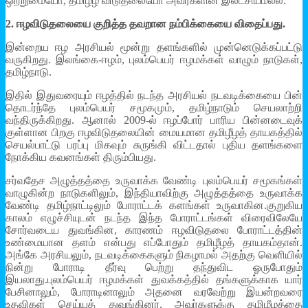
ஒற்றுமையோ, தமிழீழ விடுதலையோ அவர்களின் இலட்சியமல்ல.
2. ஈழவிடுதலையை குறித்த தவறான நம்பிக்கையை விதைப்பது.
இன்றைய ஈழ அரசியல் மூன்று தளங்களில் முன்னெடுக்கப்பட்டு
வருகிறது. இலங்கை-ஈழம், புலம்பெயர் ஈழமக்கள் வாழும் நாடுகள்,
தமிழ்நாடு.
இதில் இதுவரையும் ஈழத்தில் நடந்த அரசியல் நடவடிக்கையை பின்
தொடர்ந்தே புலம்பெயர் சமூகமும், தமிழ்நாடும் செயலாற்றி
வந்திருக்கிறது. ஆனால் 2009-ல் ஈழப்போர் பாரிய பின்னடைவுக்
குள்ளான பிறகு ஈழவிடுதலையின் மையமான தமிழீழத் தாயகத்தில்
செயல்பாட்டு பரப்பு மிகவும் சுருங்கி விட்டதால் புதிய தளங்களை
நோக்கிய கவனங்கள் திரும்பியது.
சர்வதேச அழுத்தத்தை உருவாக்க வேண்டி புலம்பெயர் சமூகங்கள்
வாழுகின்ற நாடுகளிலும், இந்தியாவிற்கு அழுத்தத்தை உருவாக்க
வேண்டி தமிழ்நாட்டிலும் போராட்டக் களங்கள் உருவாகின.குறுகிய
காலம் எழுச்சியுடன் நடந்த இந்த போராட்டங்கள் விரைவிலேயே
சோர்வடைய துவங்கின, காரணம் ஈழவிடுதலை போராட்டத்தின்
உண்மையான தளம் என்பது எப்போதும் தமிழீழத் தாயகம்தான்.
அங்கே அரசியலும், நடவடிக்கைகளும் நிகழாமல் அதற்கு வெளியில்
நின்று போராடி தீர்வு பெற்று தந்துவிட ஓருபோதும்
இயலாது.புலம்பெயர் ஈழமக்கள் துவக்கத்தில் தங்களுக்காக யார்
பேசினாலும், போராடினாலும் அதனை வரவேற்று இயன்றவரை
உதவிகள் செய்யத் துவங்கினர். அவர்களுக்கு தமிழீழத்தை