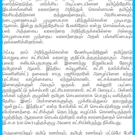
வளர்த்தெடுத்த மார்க்சிய அடிப்படையிலான தமிழ்த்தேசிய
இயக்கங்களின் வரலாற்றை அறிந்துக் கொள்ளாமல் தமிழ்த்
தேசியத்திற்கான தத்துவத்தையும், அரசியலையும்,
நடைமுறையையும் முழுமையாக புரிந்துக்கொள்ள முடியாது.
ஆனால், இன்று தமிழ்த்தேசியம் பேசுகிறோம் என்று சொல்லக்கூடிய
பலர் அத்தகைய வரலாற்றை அறிந்திருக்கவில்லை அல்லது
செழுமையான முந்தைய வரலாற்றையும் அதன் பங்களிப்பையும்
புறக்கணிக்கிறார்கள்.
அப்படி நாம் அறிந்துக்கொள்ள வேண்டிவற்றினுள் தமிழ்நாடு
பொதுவுடமை கட்சியின் வரலாறு குறிப்பிடத்தகுந்ததாகும். அதை
புலவர் கலியபெருமாளுடன் இணைந்து நிறுவியவர் தோழர்
தமிழரசன் ஆவார். இந்திய கம்யூனிஸ்ட் கட்சி (மார்க்சிஸ்ட்-
லெனினிஸ்ட்) தலைவர் சாரு மஜூம்தாரின் அழைப்பினை ஏற்று
புரட்சிகர வாழ்க்கையை ஏற்றுக்கொண்ட லட்சக்கணக்கான
இளைஞர்களுள் அவரும் ஒருவர். தன் கல்லூரி படிப்பை
துறந்துவிட்டு நக்சல்பாரி புரட்சியாளரானார். கட்சி பிளவுபட்ட பின்னர்
மக்கள் யுத்தக் குழுவின் தமிழக செயலாளராக பொறுப்பு வகித்தார்.
தேசிய இனப் பிரச்சனைகளுக்கு முக்கியத்துவம் தரமறுத்து
"ஒன்றுபட்ட இந்தியா" என்ற போக்கில் கட்சி செயல்படுகிறது என்ற
விமர்சனத்தை கட்சிக்குள் தொடர்ந்து எழுப்பிக் கொண்டிருந்தார்.
ஈழத்திற்கு ஆதரவாக செயல்படுகிறார் என்ற காரணத்தைச் சொல்லி
இ.க.க (மா.லெ) யுத்தக்குழு அவரை கட்சியிலிருந்து நீக்கியது.
அதுவரையிலும் தமிழ் உணர்வும், தமிழர் உணர்வும் மட்டுமே பேசி