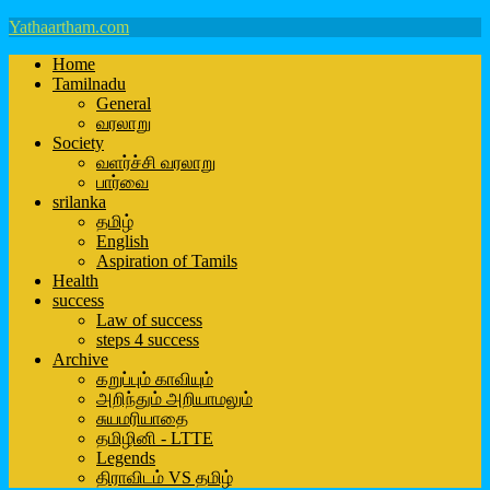
Yathaartham.com
Home
Tamilnadu
General
வரலாறு
Society
வளர்ச்சி வரலாறு
பார்வை
srilanka
தமிழ்
English
Aspiration of Tamils
Health
success
Law of success
steps 4 success
Archive
கறுப்பும் காவியும்
அறிந்தும் அறியாமலும்
சுயமரியாதை
தமிழினி - LTTE
Legends
திராவிடம் VS தமிழ்