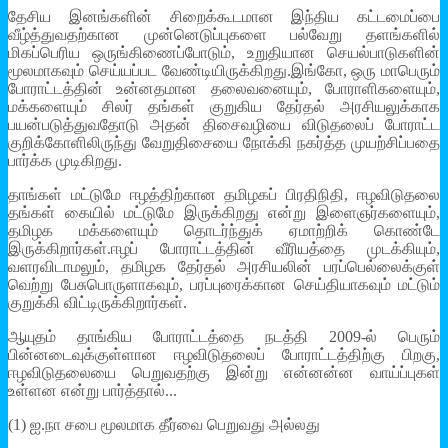
தேசிய இனங்களின் சிறைக்கூடமான இந்திய கட்டமைப்பை
வீழ்த்துவதற்கான முன்னெடுப்புகளை பல்வேறு தளங்களில்
மிகப்பெரிய ஒருங்கிணைப்போடும், உறுதியான செயல்பாடுகளின்
மூலமாகவும் செய்யப்பட வேண்டியிருக்கிறது.இங்கோ, ஒரு மாபெரும்
போராட்டத்தின் உன்னதமான தலைவனையும், போராளிகளையும்,
மக்களையும் சிலர் தங்கள் குறுகிய தேர்தல் அரசியலுக்காக
பயன்படுத்துவதோடு அதன் திசைவழியை விடுதலைப் போராட்ட
குறிக்கோளிலிருந்து வேறுதிசையை நோக்கி நகர்த்த முயற்சிப்பதை
பார்க்க முடிகிறது.
தாங்கள் மட்டுமே ஈழத்திற்கான தமிழகப் பிரதிநிதி, ஈழவிடுதலை
தங்கள் கையில் மட்டுமே இருக்கிறது என்று இளைஞர்களையும்,
தமிழக மக்களையும் தொடர்ந்துக் ஏமாற்றிக் கொண்டே
இருக்கிறார்கள்.ஈழப் போராட்டத்தின் வீரியத்தை முடக்கியும்,
வளரவிடாமலும், தமிழக தேர்தல் அரசியலின் பரப்பெல்லைக்குள்
வெற்று பேசுபொருளாகவும், பரப்புரைக்கான செய்தியாகவும் மட்டும்
குறுக்கி விட்டிருக்கிறார்கள்.
ஆயுதம் தாங்கிய போராட்டத்தை நடத்தி 2009-ல் பெரும்
பின்னடைவுக்குள்ளான ஈழவிடுதலைப் போராட்டத்திற்கு பிறகு,
ஈழவிடுதலையை பெறுவதற்கு இன்று என்னன்ன வாய்ப்புகள்
உள்ளன என்று பார்த்தால்...
(1) ஐ.நா சபை மூலமாக தீர்வை பெறுவது அல்லது