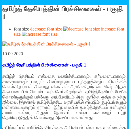
தமிழ்த் தேசியத்தின் பிரச்சினைகள் - பகுதி
1
font size
decrease font size
increase font
size
10 09 2020
தமிழ்த் தேசியத்தின் பிரச்சினைகள் - பகுதி 1
தமிழ்த் தேசியம் என்பதை உணர்ச்சியாகவும், கற்பனையாகவும்,
சாகசமாகவும் பலரும் அவர்களுடைய புரிதலுக்கேற்ப விளங்கிக்
கொள்கிறார்கள் அல்லது விளக்கம் அளிக்கிறார்கள். சிலர் அதன்
அடிப்படையில் செயல்படவும் செய்கிறார்கள். தமிழ்த்தேசியம் பேசிக்
கொண்டிருக்கும் பல்வேறு தரப்பினரிடம் அது குறித்த ஒத்த கருத்து
இல்லை. இதனால் தமிழ்த்தேசிய அரசியலில் ஏற்படும் குழப்பங்களும்
பின்னடைவுகளும் ஏராளம். இந்நிலையில் தமிழ்த்தேசியம் என்பதன்
சாரம் என்ன, அதன் நோக்கம் என்ன என்பதைப் பற்றி
தெளிவுபடுத்திக் கொள்வது அவசியமாக உள்ளது.
தமிழ்நாட்டில் தமிழ்த்தேசியத்தை அறிவியல் பூர்வமாக முன்வைத்து