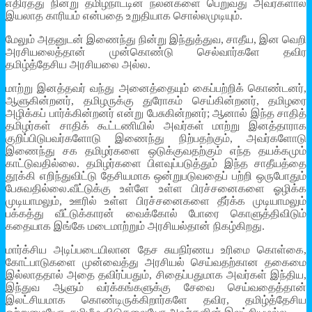
எதிர்த்து நின்று தமிழ்நாட்டின் நலன்களை பெறுவது அவர்களால்
இயலாத காரியம் என்பதை உறுதியாக சொல்லமுடியும்.
மேலும் அதனுடன் இணைந்து நின்று இந்துத்துவ, சாதீய, இன வெறி
அரசியலைத்தான் முன்கொண்டு செல்வார்களே தவிர
தமிழ்த்தேசிய அரசியலை அல்ல.
மாற்று இனத்தவர் வந்து அனைத்தையும் கைப்பற்றிக் கொண்டனர்,
ஆளுகின்றனர், தமிழருக்கு துரோகம் செய்கின்றனர், தமிழரை
அழிக்கப் பார்க்கின்றனர் என்று பேசுகின்றனர்; ஆனால் இந்த சாதித்
தமிழர்கள் சாதிக் கூட்டணியில் அவர்கள் மாற்று இனத்தாராக
குறிப்பிடுபவர்களோடு இணைந்து நிற்பதற்கும், அவர்களோடு
இணைந்து சக தமிழர்களை ஒடுக்குவதற்கும் எந்த தயக்கமும்
காட்டுவதில்லை. தமிழர்களை பிளவுப்படுத்தும் இந்த சாதீயத்தை
தூக்கி எறிந்துவிட்டு தேசியமாக ஒன்றுபடுவதைப் பற்றி ஒருபோதும்
பேசுவதில்லை.வீட்டுக்கு உள்ளே உள்ள பிரச்சனைகளை ஓழிக்க
முடியாமலும், ஊரில் உள்ள பிரச்சனைகளை தீர்க்க முடியாமலும்
பக்கத்து வீட்டுக்காரன் வைக்கோல் போரை கொளுத்திவிடும்
கதையாக இங்கே மடைமாற்றும் அரசியல்தான் நிகழ்கிறது.
மார்க்சிய அடிப்படையிலான தேச சுயநிர்ணய உரிமை கொள்கை,
கோட்பாடுகளை முன்வைத்து அரசியல் செய்வதற்கான தகைமை
இல்லாததால் அதை தவிர்ப்பதும், சிதைப்பதுமாக அவர்கள் இந்திய,
இந்துவ ஆளும் வர்க்கங்களுக்கு சேவை செய்வதைத்தான்
இலட்சியமாக கொண்டிருக்கிறார்களே தவிர, தமிழ்த்தேசிய