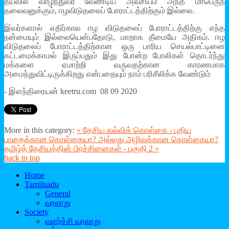
தயவில் வாழ்ந்துவர வேண்டிய அவசியம் அந்த மாபெருந்
தலைவனுக்கும், ஈழவிடுதலைப் போராட்டத்திற்கும் இல்லை.
இவர்களால் எதிர்கால ஈழ விடுதலைப் போராட்டத்திற்கு எந்த
நன்மையும் இல்லையென்பதோடு, மாறாக தீமையே அதிகம். ஈழ
விடுதலைப் போராட்டத்திற்கான ஒரு பாரிய செயல்பாட்டினை
கட்டமைக்காமல் இருப்பதும் இது போன்ற போலிகள் தொடர்ந்து
மக்களை ஏமாற்றி வருவதற்கான காரணமாக
அமைந்துவிட்டிருக்கிறது என்பதையும் நாம் பரிசீலிக்க வேண்டும்
- இளந்திரையன் keetru.com 08 09 2020
More in this category:
« தேசிய கல்விக் கொள்கை - புதிய
பாதைக்கான கொள்கையா? அல்லது அழிவுக்கான கொள்கையா?
தமிழ்த் தேசியத்தின் பிரச்சினைகள் - பகுதி 2 »
back to top
Home
Tamilnadu
General
வரலாறு
Society
வளர்ச்சி வரலாறு