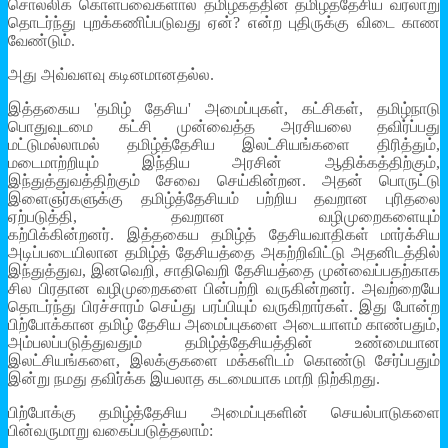
சொல்லிக் கொள்பவைகளால் தமிழகத்தின் தமிழ்த்தேசிய வரலாறு
தொடர்ந்து புறக்கணிப்படுவது ஏன்? என்ற புதிருக்கு விடை காண
வேண்டும்.
அது அவ்வளவு கடினமானதல்ல.
இத்தகைய 'தமிழ் தேசிய' அமைப்புகள், கட்சிகள், தமிழ்நாடு
பொதுவுடமை கட்சி முன்வைத்த அரசியலை தவிர்ப்பது
மட்டுமல்லாமல் தமிழ்த்தேசிய இலட்சியங்களை திரித்தும்,
மடைமாற்றியும் இந்திய அரசின் ஆதிக்கத்திற்கும்,
இந்துத்துவத்திற்கும் சேவை செய்கின்றன. அதன் பொருட்டு
இளைஞர்களுக்கு தமிழ்த்தேசியம் பற்றிய தவறான புரிதலை
ஏற்படுத்தி, தவறான வழிமுறைகளையும்
கற்பிக்கின்றனர். இத்தகைய தமிழ்த் தேசியவாதிகள் மார்க்சிய
அடிப்படையிலான தமிழ்த் தேசியத்தை அகற்றிவிட்டு அதனிடத்தில்
இந்துத்துவ, இனவெறி, சாதிவெறி தேசியத்தை முன்வைப்பதற்காக
சில பிரதான வழிமுறைகளை பின்பற்றி வருகின்றனர். அவற்றையே
தொடர்ந்து பிரச்சாரம் செய்து பரப்பியும் வருகிறார்கள். இது போன்ற
பிற்போக்கான தமிழ் தேசிய அமைப்புகளை அடையாளம் காண்பதும்,
அம்பலப்படுத்துவதும் தமிழ்த்தேசியத்தின் உண்மையான
இலட்சியங்களை, இலக்குகளை மக்களிடம் கொண்டு சேர்ப்பதும்
இன்று நமது தவிர்க்க இயலாத கடமையாக மாறி நிற்கிறது.
பிற்போக்கு தமிழ்த்தேசிய அமைப்புகளின் செயல்பாடுகளை
பின்வருமாறு வகைப்படுத்தலாம்: