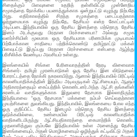
சிதைக்கும் பிளவுகளை உதறித் தள்ளிவிட்டு முன்னேறிய
சமூகத்தை நோக்கிய பயணத்துக்காக ஒன்றுபட்டு எழுந்து நிற்பதே
அது. எதிர்காலத்தில் சிறந்த சமுகத்தை படைப்பதற்காக
ஓற்றுமையாக எழுந்து நிற்பதே, தேசியம் என்ற கோட்பாட்டின்
அடிப்படை.இந்தியாவில் ஒரு தேசிய இனத்தை மற்றொரு தேசிய
இனம் அடக்குவது பிரதான பிரச்சனையா? அல்லது சமூக
வளர்ச்சியின் மூலமாக ஒரு தேசியமாக பரிணமிக்க முடியாமல்
பிற்போக்கான சாதியை பற்றிக்கொண்டு தமிழ்நாட்டு மக்கள்
பிளவுபட்டு இருப்பது பிரதான பிரச்சனையா என்பதை ஆழ்ந்து
பரிசீலிக்க வேண்டிய அவசியம் உள்ளது.
இலங்கையில் சிங்கள பேரினவாதத்தின் நேரடி விளைவாக
சிங்களர்- தமிழர் முரண்பாடுகள் ஓரு தேசிய இன விடுதலைப்
போராட்டத்தை நோக்கி நகரலாயிற்று. ஆனால் இந்தியாவில் பிரிட்டிஷ்
காலனியாதிக்கத்தின் இந்திய அடிவருடிகள் ஆட்சியையும், ஆளும்
அதிகாரத்தையும் கைப்பற்றிக் கொண்டனர்.அந்த ஆட்சி தங்களின்
சுரண்டல் வசதிகளுக்காக இதுவரை தேசமாக இல்லாதிருந்த
இந்தியாவை "ஒரு தேசமாக" மக்களை நம்பச் செய்வதற்கான
முயற்சிகளை துவங்கியது. இந்தியாவில், இலங்கையை போல எந்த
ஓரு குறிப்பிட்ட தேசிய இனமும் மற்றொரு தேசிய இனத்தை
ஒடுக்கவில்லை, உண்மையில் பிரிட்டிஷ் காலனியாதிக்க
வாதிகளிடமிருந்து ஆட்சியதிகாரத்தை கைமாற்றிக் கொண்ட
முதலாளித்துவ கும்பலே இந்தியாவில் உள்ள அனைத்து தேசிய
இனங்களையும், அதன் மொழிகளையும் ஒழித்துக் கட்டிவிட்டு அதன்
மேல் "ஒரு புதிய இந்தியாவை" அமைப்பதற்கு தீவிரமாக வேலை