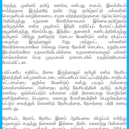
அதற்கு முன்னர் தமிழ் உணர்வு என்பது சமயம், இலக்கியம்
சார்ந்ததாக இருந்ததே தவிர அது தமிழ்நாட்டு மக்களின்
பொருளியல் வாழ்நிலையை, சமூக ஏற்றத்தாழ்வுகளை ஆய்வு செய்து
அதிலிருந்து உருவான கோரிக்கையாக இல்லை.தமிழ்நாடு
தமிழருக்கே என்ற முழக்கம் இந்தி எதிர்ப்புப் போராட்டத்தின்
சூழலிலிருந்து கிளம்பியது. இந்திய துணைக் கண்டத்திலிருந்து
தமிழகம் பிரிந்து தனிநாடு அடைய வேண்டும் என்ற விருப்பம்
பலருக்கு இருந்தாலும் அது பரந்துபட்ட மக்களின்
கோரிக்கையாகவோ அல்லது அதை நோக்கி செயல்பட உறுதியான
இயக்கங்களோ உருவாகிவிடவில்லை. உருவானவைகளும் மக்கள்
செல்வாக்கை பெற முடியாமல் நாளடைவில் உருத்தெரியாமல்
போய்விட்டன.
பார்ப்பனீய எதிர்ப்பு நிலை இருந்தாலும் தமிழர் என்ற தேசிய
இனத்தின் உள்முரண்பாடான, பார்ப்பனீயம் கெட்டிப்படுத்திய சாதியக்
கட்டமைப்பை ஒழிக்க வேண்டும் என்று யாரும் அக்கறை
கொள்ளவில்லை. அன்றைய தமிழ் தேசியத்தின் தமிழ், தமிழர்
உணர்வு- ஒடுக்கப்படும் மக்களை பற்றி நினையாது மொழியின்
தனித்தன்மை, பெருமை, வரலாறு போன்றவற்றின் பெருமிதத்தை
மட்டும் வைத்துக் கொண்டு தேசியத்தை, தேசத்தை பற்றி கனவு
கண்டது.
தேசியம், தேசம், தேசிய இனம் ஆகியவை விருப்பம் சார்ந்து
உருவாகும் கருத்து நிலைகள் இல்லை. நீண்ட வரலாற்று பின்னணி
கொண்ட ஒரு மக்கள் சமூகம், தங்கள் சமூகத்தை பிரித்து