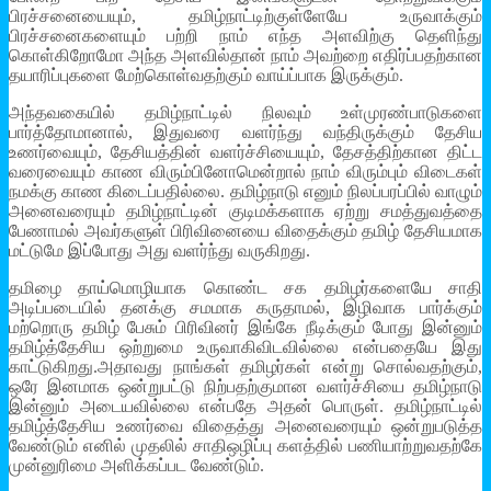
பிரச்சனையையும், தமிழ்நாட்டிற்குள்ளேயே உருவாக்கும்
பிரச்சனைகளையும் பற்றி நாம் எந்த அளவிற்கு தெளிந்து
கொள்கிறோமோ அந்த அளவில்தான் நாம் அவற்றை எதிர்ப்பதற்கான
தயாரிப்புகளை மேற்கொள்வதற்கும் வாய்ப்பாக இருக்கும்.
அந்தவகையில் தமிழ்நாட்டில் நிலவும் உள்முரண்பாடுகளை
பார்த்தோமானால், இதுவரை வளர்ந்து வந்திருக்கும் தேசிய
உணர்வையும், தேசியத்தின் வளர்ச்சியையும், தேசத்திற்கான திட்ட
வரைவையும் காண விரும்பினோமென்றால் நாம் விரும்பும் விடைகள்
நமக்கு காண கிடைப்பதில்லை. தமிழ்நாடு எனும் நிலப்பரப்பில் வாழும்
அனைவரையும் தமிழ்நாட்டின் குடிமக்களாக ஏற்று சமத்துவத்தை
பேணாமல் அவர்களுள் பிரிவினையை விதைக்கும் தமிழ் தேசியமாக
மட்டுமே இப்போது அது வளர்ந்து வருகிறது.
தமிழை தாய்மொழியாக கொண்ட சக தமிழர்களையே சாதி
அடிப்படையில் தனக்கு சமமாக கருதாமல், இழிவாக பார்க்கும்
மற்றொரு தமிழ் பேசும் பிரிவினர் இங்கே நீடிக்கும் போது இன்னும்
தமிழ்த்தேசிய ஒற்றுமை உருவாகிவிடவில்லை என்பதையே இது
காட்டுகிறது.அதாவது நாங்கள் தமிழர்கள் என்று சொல்வதற்கும்,
ஒரே இனமாக ஒன்றுபட்டு நிற்பதற்குமான வளர்ச்சியை தமிழ்நாடு
இன்னும் அடையவில்லை என்பதே அதன் பொருள். தமிழ்நாட்டில்
தமிழ்த்தேசிய உணர்வை விதைத்து அனைவரையும் ஒன்றுபடுத்த
வேண்டும் எனில் முதலில் சாதிஒழிப்பு களத்தில் பணியாற்றுவதற்கே
முன்னுரிமை அளிக்கப்பட வேண்டும்.