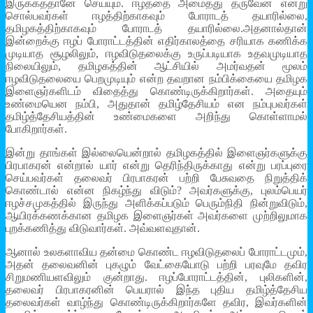
இருக்கத்தானே செய்யும். ஈழத்தை அமைத்து தருவேன் என்று
சொல்பவர்கள் ஈழத்திற்காகவும் போராடத் தயாரில்லை,
தமிழகத்திற்காகவும் போராடத் தயாரில்லை.அதனால்தான்
இன்றைக்கு ஈழப் போராட்டத்தின் எதிர்காலத்தை சரியாக கணிக்க
முடியாத சூழலிலும், ஈழவிடுதலைக்கு உருப்படியாக உதவமுடியாத
நிலையிலும், தமிழகத்தின் ஆட்சியில் அமர்வதன் மூலம்
ஈழவிடுதலையை பெறமுடியும் என்ற தவறான நம்பிக்கையை தமிழக
இளைஞர்களிடம் விதைத்து கொண்டிருக்கிறார்கள். அதையும்
உண்மையென நம்பி, அதுதான் தமிழ்தேசியம் என நம்புபவர்கள்
தமிழ்த்தேசியத்தின் உண்மைகளை அறிந்து கொள்ளாமல்
போகிறார்கள்.
இன்று தாங்கள் இல்லையென்றால் தமிழகத்தில் இளைஞர்களுக்கு
பிரபாகரன் என்றால் யார் என்று தெரிந்திருக்காது என்று பரப்புரை
செய்பவர்கள் தலைவர் பிரபாகரன் பற்றி பேசுவதை நிறுத்திக்
கொண்டால் என்ன நிகழ்ந்து விடும்? அவர்களுக்கு, புலம்பெயர்
ஈழச்சமுகத்தில் இருந்து அளிக்கப்படும் பெரும்நிதி நின்றுவிடும்,
ஆயிரக்கணக்கான தமிழக இளைஞர்கள் அவர்களை முற்றிலுமாக
புறக்கணித்து விடுவார்கள். அவ்வளவுதான்.
ஆனால் உலகளாவிய தன்மை கொண்ட ஈழவிடுதலைப் போராட்டமும்,
அதன் தலைவனின் புகழும் வேட்கையோடு பற்றி பரவுமே தவிர
சிறுமணியளவிலும் குன்றாது. ஈழப்போராட்டத்தின், புலிகளின்,
தலைவர் பிரபாகரனின் பெயரால் இந்த புதிய தமிழ்த்தேசிய
தலைவர்கள் வாழ்ந்து கொண்டிருக்கிறார்களே தவிர, இவர்களின்