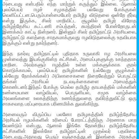
அடைவது என்பதில் எந்த மாற்றுக் கருத்தும் இல்லை. ஆனால்
புலம்பெயர் ஈழச் சமுகத்தில் பல்வேறு போக்குகள்
வெளிப்பட்டன.பெரும்பான்மையோர் தமிழீழ விடுதலை ஒன்றே தீர்வு
என்று இருக்க, சிலர் மாறிவிட்ட சூழலில் தமிழர் விரோத
தமிழ்த்தேசிய கூட்டணி சம்பந்தன், சுமந்திரன் போன்றோருடன்
இணக்கம் காட்டி நின்றனர். இன்னும் சிலர் தமிழ்நாட்டு அரசியலை,
தமிழ்நாட்டு களத்தை சாதகமாக்குவது ஈழவிடுதலைக்கு உதவியாக
இருக்கும் என்று நகர்ந்தனர்.
இந்த நகர்வு தமிழ்நாட்டில் புதிதாக உருவாகி ஈழ அரசியலை
முன்வைத்து இயங்குகின்ற கட்சிகள், அமைப்புகளுக்கு உகந்ததாக
மாறின. அவர்களும் ஈழத்தில் உள்ள மக்களுக்காக குரல்
கொடுக்காமல், புலம்பெயர் தமிழர்களின் (பல்வேறு குழுக்கள்-
பல்வேறு நோக்கங்கள்) அபிலாசைகளை நிறைவேற்றும் பொருட்டு
தங்கள் அரசியல் நடவடிக்கைகளை அமைத்துக்
கொண்டனர்.இந்தப் போக்கு மெல்ல தமிழீழ தாயகத்தில் மக்களின்
உண்மையான வாழ்வியல், பொருளியல், சமூக வாழ்க்கை
அவலங்களை உலகத்திற்கு உணர்த்துவதை தவிர்த்துவிட்டு ஒரு
சாகசவாத பரப்புரையாக பரிணமிக்க துவங்கிற்று.
அனைவரும் விரும்பிய பலனோ தமிழகத்தின் தமிழ்த்தேசிய
அரசியல் ஈழமக்களின் உரிமைப் போராட்டத்திற்கு அரணாக மாற
வேண்டும் என்பது, ஆனால் இங்கே தோன்றிய தமிழ்த்தேசிய
கட்சிகளின் இலக்கோ தமிழ்நாட்டின் முதல்வர் பதவியை
அடைவது.அதாவது பெரும் வஞ்சகத்துடன் இலங்கை அரசுக்கு