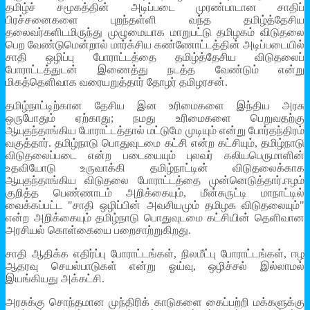
தமிழ்ச் சமூகத்தின் அடிப்படை முரண்பாடான சாதிப்
பிரச்சனைகளை புறந்தள்ளி வந்த தமிழ்த்தேசிய
தலைவர்களிடமிருந்து முழுமையாக மாறுபட்டு தமிழகம் விடுதலை
பெற வேண்டுமென்றால் மார்க்சிய கண்ணோட்டத்தின் அடிப்படையில்
சாதி ஒழிப்பு போராட்டத்தை தமிழ்த்தேசிய விடுதலைப்
போராட்டத்துடன் இணைத்து நடத்த வேண்டும் என்று
மிகத்தெளிவாக வரையறுத்தார் தோழர் தமிழரசன்.
தமிழ்நாட்டிற்கான தேசிய இன உரிமைகளை இந்திய அரசு
ஒருபோதும் ஏற்காது; நமது உரிமைகளை பெறுவதற்கு
ஆயுதந்தாங்கிய போராட்டத்தால் மட்டுமே முடியும் என்று போர்தந்திரம்
வகுத்தார். தமிழ்நாடு பொதுவுடமை கட்சி என்ற கட்சியும், தமிழ்நாடு
விடுதலைப்படை என்ற படையையும் புலவர் கலியபெருமாளின்
உதவியோடு உருவாக்கி தமிழ்நாட்டின் விடுதலைக்காக
ஆயுதந்தாங்கிய விடுதலை போராட்டத்தை முன்னெடுத்தார்.ஈழம்
குறித்த பெண்ணாடம் அறிக்கையும், மீன்சுருட்டி மாநாட்டில்
வைக்கப்பட்ட "சாதி ஒழிப்பின் அவசியமும் தமிழக விடுதலையும்"
என்ற அறிக்கையும் தமிழ்நாடு பொதுவுடமை கட்சியின் தெளிவான
அரசியல் கொள்கையை பறைசாற்றுகிறது.
சாதி ஆதிக்க எதிர்ப்பு போராட்டங்கள், நிலமீட்பு போராட்டங்கள், ஈழ
ஆதரவு செயல்பாடுகள் என்று ஓய்வு, ஒழிச்சல் இல்லாமல்
இயங்கியது அக்கட்சி.
அரசுக்கு சொந்தமான முந்திரிக் காடுகளை கைப்பற்றி மக்களுக்கு