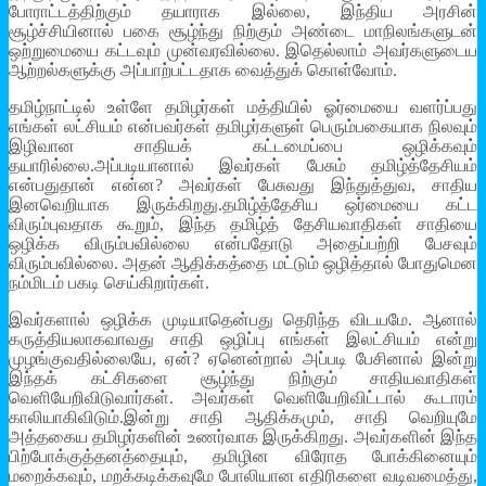
போராட்டத்திற்கும் தயாராக இல்லை, இந்திய அரசின்
சூழ்ச்சியினால் பகை சூழ்ந்து நிற்கும் அண்டை மாநிலங்களுடன்
ஒற்றுமையை கட்டவும் முன்வரவில்லை. இதெல்லாம் அவர்களுடைய
ஆற்றல்களுக்கு அப்பாற்பட்டதாக வைத்துக் கொள்வோம்.
தமிழ்நாட்டில் உள்ளே தமிழர்கள் மத்தியில் ஓர்மையை வளர்ப்பது
எங்கள் லட்சியம் என்பவர்கள் தமிழர்களுள் பெரும்பகையாக நிலவும்
இழிவான சாதியக் கட்டமைப்பை ஒழிக்கவும்
தயாரில்லை.அப்படியானால் இவர்கள் பேசும் தமிழ்த்தேசியம்
என்பதுதான் என்ன? அவர்கள் பேசுவது இந்துத்துவ, சாதிய
இனவெறியாக இருக்கிறது.தமிழ்த்தேசிய ஒர்மையை கட்ட
விரும்புவதாக கூறும், இந்த தமிழ்த் தேசியவாதிகள் சாதியை
ஒழிக்க விரும்பவில்லை என்பதோடு அதைப்பற்றி பேசவும்
விரும்பவில்லை. அதன் ஆதிக்கத்தை மட்டும் ஒழித்தால் போதுமென
நம்மிடம் பகடி செய்கிறார்கள்.
இவர்களால் ஒழிக்க முடியாதென்பது தெரிந்த விடயமே. ஆனால்
கருத்தியலாகவாவது சாதி ஒழிப்பு எங்கள் இலட்சியம் என்று
முழங்குவதில்லையே, ஏன்? ஏனென்றால் அப்படி பேசினால் இன்று
இந்தக் கட்சிகளை சூழ்ந்து நிற்கும் சாதியவாதிகள்
வெளியேறிவிடுவார்கள். அவர்கள் வெளியேறிவிட்டால் கூடாரம்
காலியாகிவிடும்.இன்று சாதி ஆதிக்கமும், சாதி வெறியுமே
அத்தகைய தமிழர்களின் உணர்வாக இருக்கிறது. அவர்களின் இந்த
பிற்போக்குத்தனத்தையும், தமிழின விரோத போக்கினையும்
மறைக்கவும், மறக்கடிக்கவுமே போலியான எதிரிகளை வடிவமைத்து,