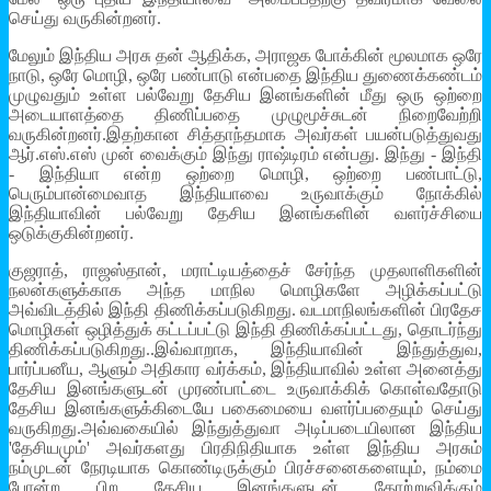
செய்து வருகின்றனர்.
மேலும் இந்திய அரசு தன் ஆதிக்க, அராஜக போக்கின் மூலமாக ஒரே
நாடு, ஒரே மொழி, ஒரே பண்பாடு என்பதை இந்திய துணைக்கண்டம்
முழுவதும் உள்ள பல்வேறு தேசிய இனங்களின் மீது ஒரு ஒற்றை
அடையாளத்தை திணிப்பதை முழுமூச்சுடன் நிறைவேற்றி
வருகின்றனர்.இதற்கான சித்தாந்தமாக அவர்கள் பயன்படுத்துவது
ஆர்.எஸ்.எஸ் முன் வைக்கும் இந்து ராஷ்டிரம் என்பது. இந்து - இந்தி
- இந்தியா என்ற ஒற்றை மொழி, ஒற்றை பண்பாட்டு,
பெரும்பான்மைவாத இந்தியாவை உருவாக்கும் நோக்கில்
இந்தியாவின் பல்வேறு தேசிய இனங்களின் வளர்ச்சியை
ஒடுக்குகின்றனர்.
குஜராத், ராஜஸ்தான், மராட்டியத்தைச் சேர்ந்த முதலாளிகளின்
நலன்களுக்காக அந்த மாநில மொழிகளே அழிக்கப்பட்டு
அவ்விடத்தில் இந்தி திணிக்கப்படுகிறது. வடமாநிலங்களின் பிரதேச
மொழிகள் ஒழித்துக் கட்டப்பட்டு இந்தி திணிக்கப்பட்டது, தொடர்ந்து
திணிக்கப்படுகிறது..இவ்வாறாக, இந்தியாவின் இந்துத்துவ,
பார்ப்பனீய, ஆளும் அதிகார வர்க்கம், இந்தியாவில் உள்ள அனைத்து
தேசிய இனங்களுடன் முரண்பாட்டை உருவாக்கிக் கொள்வதோடு
தேசிய இனங்களுக்கிடையே பகைமையை வளர்ப்பதையும் செய்து
வருகிறது.அவ்வகையில் இந்துத்துவா அடிப்படையிலான இந்திய
'தேசியமும்' அவர்களது பிரதிநிதியாக உள்ள இந்திய அரசும்
நம்முடன் நேரடியாக கொண்டிருக்கும் பிரச்சனைகளையும், நம்மை
போன்ற பிற தேசிய இனங்களுடன் தோற்றுவிக்கும்