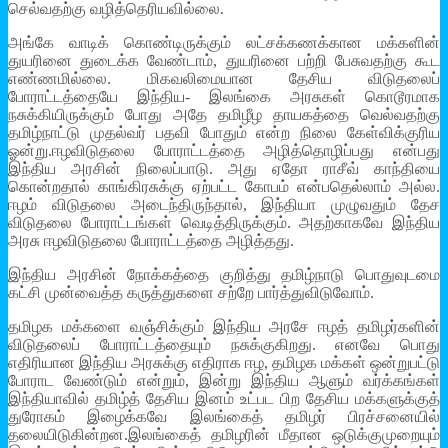
செல்வதற்கு வழித்தெரியவில்லை.
அங்கே வாடிக் கொண்டிருக்கும் லட்சக்கணக்கான மக்களின்
துயரினை துடைக்க வேண்டாம், துயரினை பற்றி பேசுவதற்கு கூட
எண்ணமில்லை. மிகவலிமையான தேசிய விடுதலைப்
போராட்டத்தையே இந்திய- இலங்கை அரசுகள் கொடூரமாக
நசுக்கியிருக்கும் போது அதே தமிழீழ தாயகத்தை வெல்வதற்கு
தமிழ்நாட்டு முதல்வர் பதவி போதும் என்ற நிலை கேள்விக்குரிய
ஓன்று.ஈழவிடுதலை போராட்டத்தை அழித்தொழிப்பது என்பது
இந்திய அரசின் நிலைப்பாடு. அது ஏதோ ராசீவ் காந்தியை
கொன்றதால் காங்கிரசுக்கு ஏற்பட்ட கோபம் என்பதெல்லாம் அல்ல.
ஈழம் விடுதலை அடைந்திருந்தால், இந்தியா முழுவதும் தேச
விடுதலை போராட்டங்கள் வெடித்திருக்கும். அதற்காகவே இந்திய
அரசு ஈழவிடுதலை போராட்டத்தை அழித்தது.
இந்திய அரசின் நோக்கத்தை குறித்து தமிழ்நாடு பொதுவுடமை
கட்சி முன்வைத்த கருத்துகளை சற்றே பார்த்துவிடுவோம்.
தமிழக மக்களை வஞ்சிக்கும் இந்திய அரசே ஈழத் தமிழர்களின்
விடுதலைப் போராட்டத்தையும் நசுக்குகிறது. எனவே பொது
எதிரியான இந்திய அரசுக்கு எதிராக ஈழ, தமிழக மக்கள் ஒன்றுபட்டு
போராட வேண்டும் என்றும், இன்று இந்திய ஆளும் வர்க்கங்கள்
இந்தியாவில் தமிழ்த் தேசிய இனம் உட்பட பிற தேசிய மக்களுக்குத்
துரோகம் இழைக்கவே இலங்கைத் தமிழர் பிரச்சனையில்
தலையிடுகின்றன.இலங்கைத் தமிழரின் மீதான ஒடுக்குமுறையும்