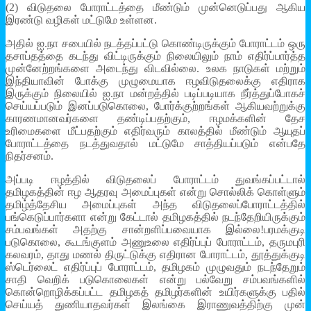
(2) விடுதலை போராட்டத்தை மீண்டும் முன்னெடுப்பது ஆகிய
இரண்டு வழிகள் மட்டுமே உள்ளன.
அதில் ஐ.நா சபையில் நடத்தப்பட்டு கொண்டிருக்கும் போராட்டம் ஒரு
தசாப்தத்தை கடந்து விட்டிருக்கும் நிலையிலும் நாம் எதிர்ப்பார்த்த
முன்னேற்றங்களை அடைந்து விடவில்லை. உலக நாடுகள் மற்றும்
இந்தியாவின் போக்கு முழுமையாக ஈழவிடுதலைக்கு எதிராக
இருக்கும் நிலையில் ஐ.நா மன்றத்தில் படிப்படியாக நீர்த்துப்போகச்
செய்யப்படும் இனப்படுகொலை, போர்க்குற்றங்கள் ஆகியவற்றுக்கு
காரணமானவர்களை தண்டிப்பதற்கும், ஈழமக்களின் தேச
உரிமைகளை மீட்பதற்கும் எதிர்வரும் காலத்தில் மீண்டும் ஆயுதப்
போராட்டத்தை நடத்துவதால் மட்டுமே சாத்தியப்படும் என்பதே
நிதர்சனம்.
அப்படி ஈழத்தில் விடுதலைப் போராட்டம் துவங்கப்பட்டால்
தமிழகத்தின் ஈழ ஆதரவு அமைப்புகள் என்று சொல்லிக் கொள்ளும்
தமிழ்த்தேசிய அமைப்புகள் அந்த விடுதலைப்போராட்டத்தில்
பங்கெடுப்பார்களா என்று கேட்டால் தமிழகத்தில் நடந்தேறியிருக்கும்
சம்பவங்கள் அதற்கு சான்றளிப்பவையாக இல்லை!பரமக்குடி
படுகொலை, கூடங்குளம் அணுஉலை எதிர்ப்புப் போராட்டம், தருமபுரி
கலவரம், தாது மணல் திருட்டுக்கு எதிரான போராட்டம், தூத்துக்குடி
ஸ்டெர்லைட் எதிர்ப்புப் போராட்டம், தமிழகம் முழுவதும் நடந்தேறும்
சாதி வெறிக் படுகொலைகள் என்று பல்வேறு சம்பவங்களில்
கொன்றொழிக்கப்பட்ட தமிழகத் தமிழர்களின் உயிர்களுக்கு பதில்
செய்யத் துணியாதவர்கள் இலங்கை இராணுவத்திற்கு முன்