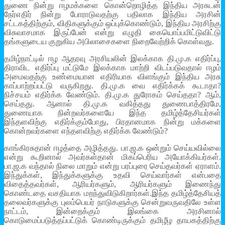
துணை நின்று ஈழமக்களை கொன்றொழித்த இந்திய அரசுடன்
நேர்எதிர் நின்று போராடுவதற்கு பதிலாக இந்திய அரசின்
சட்டகத்திற்கும், விதிகளுக்கும் ஒப்புக்கொண்டும், இந்திய அரசிற்கு
விசுவாசமாக இருப்பேன் என்று எழுதி கையொப்பமிட்டுவிட்டு
தங்களுடைய குறுகிய அபிலாசைகளை நிறைவேற்றிக் கொள்வது.
தமிழ்நாட்டில் ஈழ ஆதரவு அரசியலின் இலக்காக தி.மு.க எதிர்ப்பு,
திராவிட எதிர்ப்பு மட்டுமே இலக்காக மாற்றி விடப்படுவதால் ஈழம்
அமைவதற்கு உண்மையான எதிரியாக விளங்கும் இந்திய அரசு
காப்பாற்றப்பட்டு வருகிறது. தி.மு.க வை எதிர்க்கக் கூடாதா?
நிச்சயம் எதிர்க்க வேண்டும். தி.மு.க துரோகம் செய்ததா? ஆம்,
செய்தது. ஆனால் தி.மு.க வகித்தது துணைபாத்திரமே,
துணையாக நின்றவர்களையே இந்த தமிழ்த்தேசியர்கள்
இந்தளவிற்கு எதிர்க்கும்போது, பிரதானமாக நின்று மக்களை
கொன்றவர்களை எந்தளவிற்கு எதிர்க்க வேண்டும்?
காங்கிரசுதான் ஈழத்தை அழித்தது. பா.ஜ.க ஒன்றும் செய்யவில்லை
என்று கூறினால் அவர்கள்தான் மிகப்பெரிய அயோக்கியர்கள்.
பா.ஜ.க வந்தால் நிலை மாறும் என்று பரப்புரை செய்தவர்கள் ஏராளம்.
இந்துக்கள், இந்துக்களுக்கு உதவி செய்வார்கள் என்பதை
விதைத்தவர்கள், ஆரியர்களும், ஆரியர்களும் இணைந்து
கொண்டதை வசதியாக மறந்துவிடுகிறார்கள்.இந்த தமிழ்த்தேசியத்
தலைவர்களுக்கு புலம்பெயர் நாடுகளுக்கு சென்றுவருவதிலே உள்ள
நாட்டம், இன்றைக்கும் இலங்கை அரசினால்
கொடுமைப்படுத்தப்பட்டுக் கொண்டிருக்கும் தமிழீழ தாயகத்திற்கு