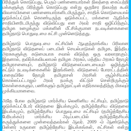
பிரித்துக் கொடுப்பது, பெரும் பண்ணையார்கள் நிலத்தை கைப்பற்றி
மக்களுக்கு பிரித்துக் கொடுப்பது என்று ஒருசேர நிலமற்ற கூலி
விவசாயிகளை பண்ணையார்களிடமிருந்தும், சாதிக் கொடுமையால்
ஒடுக்கப்பட்டுக் கொண்டிருந்த ஒடுக்கப்பட்ட மக்களை ஆதிக்க
சாதியினரிடமிருந்து விடுவிப்பது என அவர் சாதி ஒழிப்பிற்கும்,
தமிழக உழைக்கும் மக்களின் மீட்சிக்குமான நடவடிக்கைகளை
தமிழ்நாடு பொதுவுடமை கட்சி முன்னெடுத்தது.
தமிழ்நாடு பொதுவுடமை கட்சியின் ஆயுதந்தாங்கிய பிரிவான
தமிழ்நாடு விடுதலைப் படையின் செயல்பாடுகள் தமிழக, இந்திய
அரசுகளுக்கு கடுமையாக சவால் விடுத்த ஒரு வரலாறாகும்.
இதனால், தவிர்க்கவியலாமல் தமிழக அரசும், மத்திய அரசும் தோழர்
தமிழரசனையும், தமிழ்நாடு விடுதலைப்படையையும் ஒழித்துக்
கட்டும் நடவடிக்கைகளில் இறங்கினர். விடுதலைப் போராட்டத்தின்
பாதையிலே தோழர் தமிழரசன் அரசின் சூழ்ச்சியால்
கொல்லப்பட்டாலும் அவர் நமக்கு விட்டுச் சென்றிருக்கும்
கொள்கைகளும், பணிகளும் தமிழ்நாட்டின் எதிர்காலத்திற்கு மிகவும்
முக்கியமானவை.
அதே போல தமிழ்நாடு மார்க்சிய லெனினிய கட்சியும், தமிழ்நாடு
ஒடுக்கப்பட்டோர் விடுதலை இயக்கமும், தமிழ்த்தேசிய விடுதலை
இயக்கமும், தமிழ்த்தேசிய பொதுவுடமை கட்சியும் (தமிழ்த்தேசிய
பேரியக்கம்) மார்க்சிய அடிப்படையில் தமிழ்த்தேசியக்
கருத்துக்களை முன்வைத்தவர்கள் ஆவர். 2009 -ம் ஆண்டுக்கு
பின்னர் உருவான தமிழ்த்தேசிய இயக்கங்கள், கட்சிகள் என்று