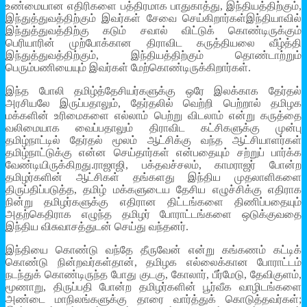
உண்மையான எதிரிகளை பத்திரமாக பாதுகாத்து, இந்தியத்திற்கும்,
இந்துத்துவத்திற்கும் இவர்கள் சேவை செய்கிறார்கள்இந்தியாவில்
இந்துத்துவத்திற்கு கடும் சவால் விட்டுக் கொண்டிருக்கும்
பெரியாரின் முற்போக்கான திராவிட கருத்தியலை வீழ்த்தி
இந்துத்துவத்திற்கும், இந்தியத்திற்கும் தொண்டாற்றும்
பெரும்பணியையும் இவர்கள் மேற்கொண்டிருக்கிறார்கள்.
இந்த போலி தமிழ்த்தேசியர்களுக்கு ஒரே இலக்காக தேர்தல்
அரசியலே இருப்பதாலும், தேர்தலில் வெற்றி பெற்றால் தமிழக
மக்களின் உரிமைகளை எல்லாம் பெற்று விடலாம் என்று கருத்தை
வலிமையாக வைப்பதாலும் திராவிட கட்சிகளுக்கு முன்பு
தமிழ்நாட்டில் தேர்தல் மூலம் ஆட்சிக்கு வந்த ஆட்சியாளர்கள்
தமிழ்நாட்டுக்கு என்ன செய்தார்கள் என்பதையும் சற்றுப் பார்க்க
வேண்டியிருக்கிறது.ராஜாஜி, பக்தவச்சலம், காமராஜர் போன்ற
தமிழர்களின் ஆட்சிகள் தங்களது இந்திய முதலாளிகளை
திருப்திப்படுத்த, தமிழ் மக்களுடைய தேசிய எழுச்சிக்கு எதிராக
நின்று தமிழர்களுக்கு எதிரான திட்டங்களை திணிப்பதையும்
அதற்கெதிராக எழுந்த தமிழர் போராட்டங்களை ஒடுக்குவதை
இந்திய விசுவாசத்துடன் செய்து வந்தனர்.
இந்தியை கொண்டு வந்தே தீருவேன் என்று கங்கணம் கட்டிக்
கொண்டு நின்றவர்கள்தான், தமிழக எல்லைக்கான போராட்டம்
நடந்துக் கொண்டிருந்த போது குடகு, கோலார், பீர்மேடு, தேவிகுளம்,
மூணாறு, திருப்பதி போன்ற தமிழர்களின் பூர்வீக வாழிடங்களை
அண்டை மாநிலங்களுக்கு தாரை வார்த்துக் கொடுத்தவர்கள்;