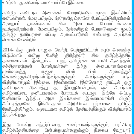
உயிர்விட துணிவார்களா? வாய்ப்பே இல்லை.
தமிழீழ தனியரசு அமைக்கப் போராடுவதே தமது இலட்சியம்
என்பவர்கள், மேடையிலும், தேர்தலிலும்தானே போட்டியிடுகிறார்கள்.
அதையும் தாண்டினால் சில அடையாள போராட்டங்களை
நடத்துகிறார்கள். மேடையிலும், தேர்தலிலும் போராடுவதன் மூலம்
தமிழீழ தனியரசை எப்படி அமைப்பார்கள் என்பதை அவர்கள்
விளக்கவேண்டும்.
2014- க்கு முன் பா.ஜ.க வெற்றி பெற்றுவிட்டால் ஈழம் அமைத்து
விடுவோம் என்று பேசித் திரிந்தனர் சில தமிழ்த்தேசிய
தலைமைகள். இன்றும்கூட ஈழத் தமிழர்களான காசி ஆனந்தன்,
சச்சிதானந்தன் போன்றவர்கள் இந்து அடையாளங்களை
முன்வைத்து பா.ஜ.க வின் பின் அலைந்துக்
கொண்டிருக்கிறார்கள்.இவர்களுக்கும், அவர்களுக்கும் எந்த
வித்தியாசமும் இல்லை. இவர்களால் இன்னொரு நாட்டில் ஓரு
தனியரசை அமைத்து தர இயலுமென்றால், ஏன் அவர்கள்
தமிழ்நாட்டை தனியரசாக்க போராடக் கூடாது. இங்கே அப்படி
பேசினால் இந்திய அரசு இவர்களை இல்லாமலாக்கி விடும்,
அப்படித்தானே! இங்கேதான் அறிவியல் பூர்வமான தமிழ்த்
தேசியத்திற்கும், அடையாள தமிழ்த் தேசியத்திற்கும் வித்தியாசம்
இருக்கிறது.
இது போன்ற சந்தர்ப்பவாத உணர்வாளர்களுக்கும், புரட்சிகர
தமிழ்த்தேசியத்தை பின்பற்றுபவர்களுக்கும் நிறைய வேறுபாடு