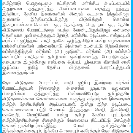
தமிழ்நாடு பொதுவுடமை கட்சிதான் மார்க்சிய அடிப்படையில்
அதற்கான தத்துவார்த்த அடிப்படைகளை வகுத்து தந்தது.
இந்தியா, தேசிய இனங்களின் சிறைக் கூடமாக இருக்கிறது,
அதனால் இந்தியாவிடமிருந்து விடுவித்துக் கொள்ள,
இறையாண்மை கொண்ட ஒரு தேசத்தை பெற, நாம் ஒரு தேசிய
விடுதலைப் போராட்டத்தை நடத்த வேண்டியிருக்கிறது என்பதை
தெளிவாக முன்வைத்தது.அதோடு, மார்க்சிய அடிப்படை என்றவுடன்
வர்க்கம் ஒழிந்தால் சாதி தானே ஒழிந்துவிடும் என்ற வழக்கமான
மார்க்சியர்களின் பார்வையோடு அவர்கள் உடன்பட்டு நிற்கவில்லை.
வர்க்கத்திற்குள் வர்க்கம் (அ) மூடுண்ட வர்க்கம் (அ) வர்க்கம்
எனப்படும் சாதிதான் தமிழினம் ஒன்றிணைந்து போராடுவதற்கு
தடையாக இருக்கிறது என்பதை ஆய்வுப் பூர்வமாக விளக்கி சாதி
ஒழிப்பை தமிழ் தேசிய விடுதலைப் போராட்டத்துடன்
இணைத்தார்கள்.
தேச விடுதலை போராட்டம், சாதி ஒழிப்பு இவற்றை வர்க்கப்
போராட்டத்துடன் இணைத்து அசைக்க முடியாத வலுவான,
பிழையில்லா தத்துவார்த்த பின்னணியோடு தமிழ்தேசிய
விடுதலைக்கான கொள்கைகளை வகுத்து தந்தார்கள்.இவைதான்
தமிழ்த் தேசியத்தின் அடிப்படைகள். இன்று இந்த அடிப்படை
கொள்கைகளை பற்றி பேசாமல் இந்துத்துவ வெறி, இனவெறி,
மதவெறி, மொழிவெறி என்று தமிழ் தேசிய புரட்டர்கள்
தமிழ்த்தேசியத்தை சிதைக்கும் வேலையை திட்டமிட்டு செய்துக்
கொண்டிருக்கிறார்கள்.இந்த போலி தமிழ்த்தேசியம்
இந்துத்துவத்தையும், இந்திய அரசையும் எதிர்க்கும் தேச விடுதலை