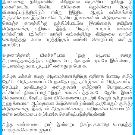
இலங்கைத் தமிழர்களின் விடுதலை எழுச்சியும் தமிழ்நாட்டு
மக்களிடையே தேசிய விடுதலை எழுச்சியை மேலும்
விரைவுப்படுத்திவிடும் என்று இந்திய ஆளும் வர்க்கங்கள்
அஞ்சுகின்றன.இந்தியாவில் தேசிய இனங்களின் விடுதலையைக்
கொஞ்ச காலத்திற்கு ஒத்திப்போடவே இலங்கைத் தமிழின
விடுதலைக்கு எதிராக இந்திய பிரதமர் சமரசம் பண்ணப்
பார்க்கிறார். (இந்திரா காந்தி வங்கத்திற்கு விடுதலை வாங்கி
கொடுத்தது போல ஈழத்திற்கும் வாங்கி கொடுப்பார் என்பது
ஏமாற்றே)
அதனால்தான் மிகச்சரியாக "ஒரு அடிமை தனது
அடிமைத்தனத்திற்கு எதிராக போராடுவதன் மூலமே இன்னொரு
அடிமைக்கு உதவ முடியும்" என்றது த.பொ.க.
தமிழக மக்கள் தமது அடிமைத்தனத்திற்கு எதிராக போராடி தமிழ்
தேசிய விடுதலையைப் பெறுவதே ஈழத் தமிழர்களின் விடுதலைக்கு
செய்யும் உதவியாகும் என்பதுதான் தமிழ்நாடு பொதுவுடமை
கட்சியின் நிலைப்பாடு.அந்தக் காலகட்டத்திலேயே தேசிய இனச்
சிக்கலையும், தேசிய இன விடுதலையையும் பற்றி தோழர் தமிழரசன்
நுணுக்கமான ஆய்வுகளை மேற்கொண்டுள்ளார்.ஒருபோதும் தமிழீழ
விடுதலைக்கு இந்தியம் ஆதரவளிக்காது, எதிராகவே செயல்படும்
என்ற உண்மையை அப்போதே தெளிவுப்படுத்தியுள்ளார்.
அந்த உண்மையை நாம் இன்றைய நிகழ்வுகளோடு பொருத்தி
பார்த்துக் கொள்ள முடியும்.