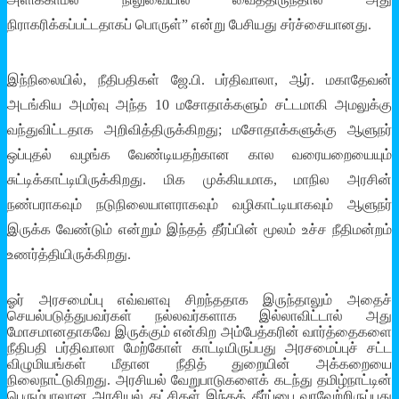
நிராகரிக்கப்பட்டதாகப் பொருள்” என்று பேசியது சர்ச்சையானது.
இந்நிலையில், நீதிபதிகள் ஜே.பி. பர்திவாலா, ஆர். மகாதேவன்
அடங்கிய அமர்வு அந்த 10 மசோதாக்களும் சட்டமாகி அமலுக்கு
வந்துவிட்டதாக அறிவித்திருக்கிறது; மசோதாக்களுக்கு ஆளுநர்
ஒப்புதல் வழங்க வேண்டியதற்கான கால வரையறையையும்
சுட்டிக்காட்டியிருக்கிறது. மிக முக்கியமாக, மாநில அரசின்
நண்பராகவும் நடுநிலையாளராகவும் வழிகாட்டியாகவும் ஆளுநர்
இருக்க வேண்டும் என்றும் இந்தத் தீர்ப்பின் மூலம் உச்ச நீதிமன்றம்
உணர்த்தியிருக்கிறது.
ஓர் அரசமைப்பு எவ்வளவு சிறந்ததாக இருந்தாலும் அதைச்
செயல்படுத்துபவர்கள் நல்லவர்களாக இல்லாவிட்டால் அது
மோசமானதாகவே இருக்கும் என்கிற அம்பேத்கரின் வார்த்தைகளை
நீதிபதி பர்திவாலா மேற்கோள் காட்டியிருப்பது அரசமைப்புச் சட்ட
விழுமியங்கள் மீதான நீதித் துறையின் அக்கறையை
நிலைநாட்டுகிறது. அரசியல் வேறுபாடுகளைக் கடந்து தமிழ்நாட்டின்
பெரும்பாலான அரசியல் கட்சிகள் இந்தத் தீர்ப்பை வரவேற்றிருப்பது