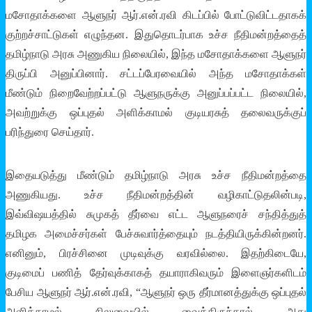
மசோதாக்களை ஆளுநர் ஆர்.என்.ரவி கிடப்பில் போட்டுவிட்டதாகக்
குற்றச்சாட்டுகள் எழுந்தன. இதுதொடர்பாக உச்ச நீதிமன்றத்தைத்
தமிழ்நாடு அரசு அணுகிய நிலையில், இந்த மசோதாக்களை ஆளுநர்
திருப்பி அனுப்பினார். சட்டப்பேரவையில் அந்த மசோதாக்கள்
மீண்டும் நிறைவேற்றப்பட்டு ஆளுநருக்கு அனுப்பப்பட்ட நிலையில்,
அவற்றுக்கு ஒப்புதல் அளிக்காமல் குடியரசுத் தலைவருக்குப்
பரிந்துரை செய்தார்.
இதையடுத்து மீண்டும் தமிழ்நாடு அரசு உச்ச நீதிமன்றத்தை
அணுகியது. உச்ச நீதிமன்றத்தின் வழிகாட்டுதலின்படி,
இவ்விஷயத்தில் சுமுகத் தீர்வை எட்ட ஆளுநரைச் சந்தித்துத்
தமிழக அமைச்சர்கள் பேச்சுவார்த்தையும் நடத்தியிருக்கின்றனர்.
எனினும், பிரச்சினை முடிவுக்கு வரவில்லை. இதற்கிடையே,
குடிமைப் பணித் தேர்வுக்காகத் தயாராகிவரும் இளைஞர்களிடம்
பேசிய ஆளுநர் ஆர்.என்.ரவி, “ஆளுநர் ஒரு தீர்மானத்துக்கு ஒப்புதல்
அளிக்காமல் நிலுவையில் வைத்திருந்தால் அது