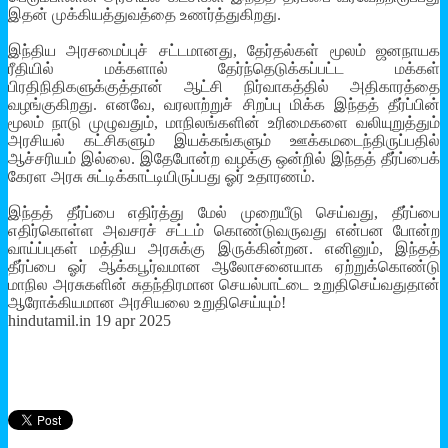
இதன் முக்கியத்துவத்தை உணர்த்துகிறது.
இந்திய அரசமைப்புச் சட்டமானது, தேர்தல்கள் மூலம் ஜனநாயக
ரீதியில் மக்களால் தேர்ந்தெடுக்கப்பட்ட மக்கள்
பிரதிநிதிகளுக்குத்தான் ஆட்சி நிர்வாகத்தில் அதிகாரத்தை
வழங்குகிறது. எனவே, வரலாற்றுச் சிறப்பு மிக்க இந்தத் தீர்ப்பின்
மூலம் நாடு முழுவதும், மாநிலங்களின் உரிமைகளை வலியுறுத்தும்
அரசியல் கட்சிகளும் இயக்கங்களும் ஊக்கமடைந்திருப்பதில்
ஆச்சரியம் இல்லை. இதேபோன்ற வழக்கு ஒன்றில் இந்தத் தீர்ப்பைக்
கேரள அரசு சுட்டிக்காட்டியிருப்பது ஓர் உதாரணம்.
இந்தத் தீர்ப்பை எதிர்த்து மேல் முறையீடு செய்வது, தீர்ப்பை
எதிர்கொள்ள அவசரச் சட்டம் கொண்டுவருவது என்பன போன்ற
வாய்ப்புகள் மத்திய அரசுக்கு இருக்கின்றன. எனினும், இந்தத்
தீர்ப்பை ஓர் ஆக்கபூர்வமான ஆலோசனையாக ஏற்றுக்கொண்டு
மாநில அரசுகளின் சுதந்திரமான செயல்பாட்டை உறுதிசெய்வதுதான்
ஆரோக்கியமான அரசியலை உறுதிசெய்யும்!
hindutamil.in 19 apr 2025