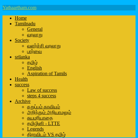
Yathaartham.com
Home
Tamilnadu
General
வரலாறு
Society
வளர்ச்சி வரலாறு
பார்வை
srilanka
தமிழ்
English
Aspiration of Tamils
Health
success
Law of success
steps 4 success
Archive
கறுப்பும் காவியும்
அறிந்தும் அறியாமலும்
சுயமரியாதை
தமிழினி - LTTE
Legends
திராவிடம் VS தமிழ்