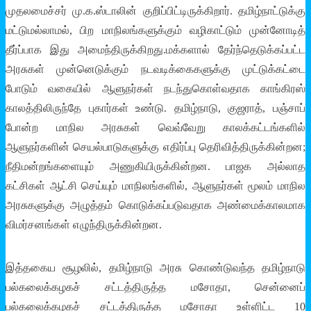
முதலமைச்சர் மு.க.ஸ்டாலின் குறிப்பிட்டிருக்கிறார். தமிழ்நாட்டுக்கு
மட்டுமல்லாமல், பிற மாநிலங்களுக்கும் வழிகாட்டும் முன்னோடித்
தீர்ப்பாக இது அமைந்திருக்கிறது.மக்களால் தேர்ந்தெடுக்கப்பட்ட
அரசுகள் முன்னெடுக்கும் நடவடிக்கைகளுக்கு முட்டுக்கட்டை
போடும் வகையில் ஆளுநர்கள் நடந்துகொள்வதாக காங்கிரஸ்
காலத்திலிருந்தே புகார்கள் உண்டு. தமிழ்நாடு, குஜராத், பஞ்சாப்
போன்ற மாநில அரசுகள் வெவ்வேறு காலக்கட்டங்களில்
ஆளுநர்களின் செயல்பாடுகளுக்கு எதிர்ப்பு தெரிவித்திருக்கின்றன;
நீதிமன்றங்களையும் அணுகியிருக்கின்றன. பாஜக அல்லாத
கட்சிகள் ஆட்சி செய்யும் மாநிலங்களில், ஆளுநர்கள் மூலம் மாநில
அரசுகளுக்கு அழுத்தம் கொடுக்கப்படுவதாக அண்மைக்காலமாக
விமர்சனங்கள் எழுந்திருக்கின்றன.
இத்தகைய சூழலில், தமிழ்நாடு அரசு கொண்டுவந்த தமிழ்நாடு
பல்கலைக்கழகச் சட்டத்திருத்த மசோதா, சென்னைப்
பல்கலைக்கழகச் சட்டத்திருத்த மசோதா உள்ளிட்ட 10