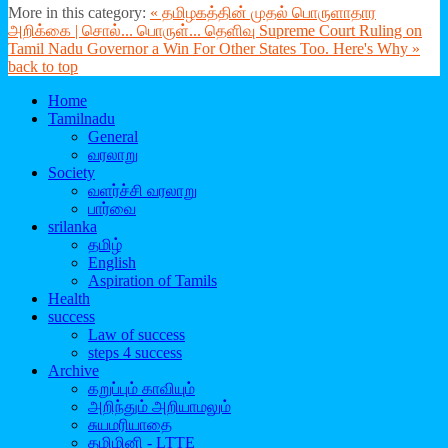
More in this category:
« தமிழகத்தின் முதல் பொருளாதார
அறிக்கை | சொல்... பொருள்... தெளிவு
Supreme Court Ruling on
Tamil Nadu Governor a Win For Other States Too. Here's Why »
back to top
Home
Tamilnadu
General
வரலாறு
Society
வளர்ச்சி வரலாறு
பார்வை
srilanka
தமிழ்
English
Aspiration of Tamils
Health
success
Law of success
steps 4 success
Archive
கறுப்பும் காவியும்
அறிந்தும் அறியாமலும்
சுயமரியாதை
தமிழினி - LTTE