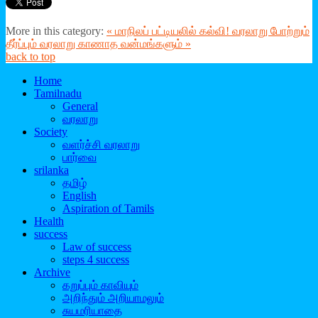
More in this category:
« மாநி­லப் பட்­டி­ய­லில் கல்வி!
வரலாறு போற்றும்
தீர்ப்பும் வரலாறு காணாத வன்மங்களும் »
back to top
Home
Tamilnadu
General
வரலாறு
Society
வளர்ச்சி வரலாறு
பார்வை
srilanka
தமிழ்
English
Aspiration of Tamils
Health
success
Law of success
steps 4 success
Archive
கறுப்பும் காவியும்
அறிந்தும் அறியாமலும்
சுயமரியாதை