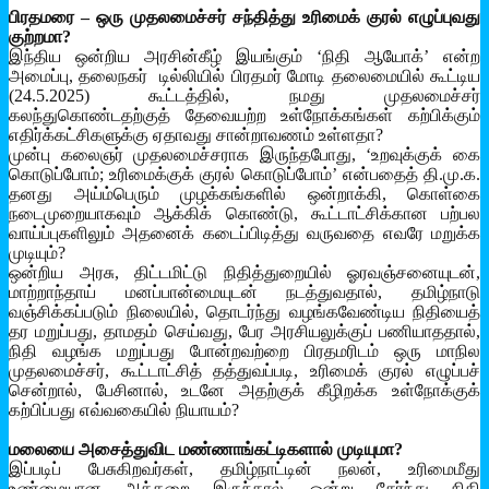
பிரதமரை – ஒரு முதலமைச்சர் சந்தித்து
உரிமைக் குரல் எழுப்புவது
குற்றமா?
இந்திய ஒன்றிய அரசின்கீழ் இயங்கும் ‘நிதி ஆயோக்’ என்ற
அமைப்பு, தலைநகர் டில்லியில் பிரதமர் மோடி தலைமையில் கூட்டிய
(24.5.2025) கூட்டத்தில், நமது முதலமைச்சர்
கலந்துகொண்டதற்குத் தேவையற்ற உள்நோக்கங்கள் கற்பிக்கும்
எதிர்க்கட்சிகளுக்கு ஏதாவது சான்றாவணம் உள்ளதா?
முன்பு கலைஞர் முதலமைச்சராக இருந்தபோது, ‘உறவுக்குக் கை
கொடுப்போம்; உரிமைக்குக் குரல் கொடுப்போம்’ என்பதைத் தி.மு.க.
தனது அய்ம்பெரும் முழக்கங்களில் ஒன்றாக்கி, கொள்கை
நடைமுறையாகவும் ஆக்கிக் கொண்டு, கூட்டாட்சிக்கான பற்பல
வாய்ப்புகளிலும் அதனைக் கடைப்பிடித்து வருவதை எவரே மறுக்க
முடியும்?
ஒன்றிய அரசு, திட்டமிட்டு நிதித்துறையில் ஓரவஞ்சனையுடன்,
மாற்றாந்தாய் மனப்பான்மையுடன் நடத்துவதால், தமிழ்நாடு
வஞ்சிக்கப்படும் நிலையில், தொடர்ந்து வழங்கவேண்டிய நிதியைத்
தர மறுப்பது, தாமதம் செய்வது, பேர அரசியலுக்குப் பணியாததால்,
நிதி வழங்க மறுப்பது போன்றவற்றை பிரதமரிடம் ஒரு மாநில
முதலமைச்சர், கூட்டாட்சித் தத்துவப்படி, உரிமைக் குரல் எழுப்பச்
சென்றால், பேசினால், உடனே அதற்குக் கீழிறக்க உள்நோக்குக்
கற்பிப்பது எவ்வகையில் நியாயம்?
மலையை அசைத்துவிட
மண்ணாங்கட்டிகளால் முடியுமா?
இப்படிப் பேசுகிறவர்கள், தமிழ்நாட்டின் நலன், உரிமைமீது
உண்மையான அக்கறை இருந்தால், ஒன்று சேர்ந்து நிதி