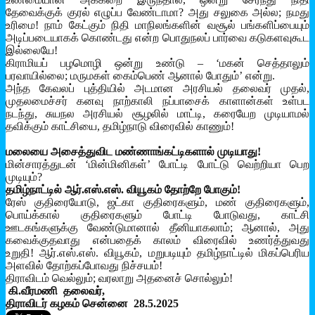
தேவைக்குக் குரல் எழுப்ப வேண்டாமா? அது சலுகை அல்ல; நமது
உரிமை! நாம் கேட்கும் நிதி மாநிலங்களின் வசூல் பங்களிப்பையும்
அடிப்படையாகக் கொண்டது என்ற பொதுநலப் பார்வை கடுகளவுகூட
இல்லையே!
கிராமியப் பழமொழி ஒன்று உண்டு – ‘மகன் செத்தாலும்
பரவாயில்லை; மருமகள் கைம்பெண் ஆனால் போதும்’ என்று.
அந்த கேவலப் புத்தியில் அடமான அரசியல் தலைவர் முதல்,
முதலமைச்சர் கனவு நாற்காலி நப்பாசைக் காளான்கள் உள்பட
நடந்து, சுயநல அரசியல் சூழலில் மாட்டி, கரையேற முடியாமல்
தவிக்கும் காட்சியை, தமிழ்நாடு விரைவில் காணும்!
மலையை அசைத்துவிட மண்ணாங்கட்டிகளால் முடியாது!
மின்சாரத்துடன் ‘மின்மினிகள்’ போட்டி போட்டு வெற்றியா பெற
முடியும்?
தமிழ்நாட்டில் ஆர்.எஸ்.எஸ். வியூகம்
தோற்றே போகும்!
ரேஸ் குதிரையோடு, ஜட்கா குதிரைகளும், மண் குதிரைகளும்,
பொய்க்கால் குதிரைகளும் போட்டி போடுவது, காட்சி
ஊடகங்களுக்கு வேண்டுமானால் தீனியாகலாம்; ஆனால், அது
கவைக்குதவாது என்பதைக் காலம் விரைவில் உணர்த்துவது
உறுதி! ஆர்.எஸ்.எஸ். வியூகம், மறுபடியும் தமிழ்நாட்டில் மிகப்பெரிய
அளவில் தோற்கப்போவது நிச்சயம்!
திராவிடம் வெல்லும்; வரலாறு அதனைச் சொல்லும்!
கி.வீரமணி
தலைவர்,
திராவிடர் கழகம்
சென்னை
28.5.2025