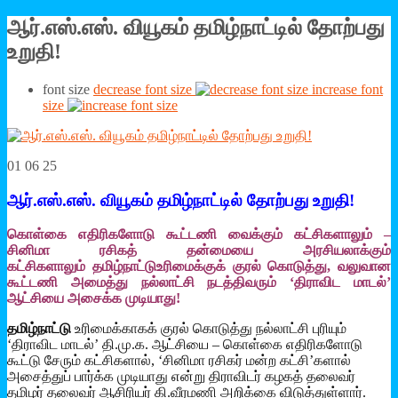
ஆர்.எஸ்.எஸ். வியூகம் தமிழ்நாட்டில் தோற்பது
உறுதி!
font size
decrease font size
increase font
size
01 06 25
ஆர்.எஸ்.எஸ். வியூகம் தமிழ்நாட்டில் தோற்பது உறுதி!
கொள்கை எதிரிகளோடு கூட்டணி வைக்கும் கட்சிகளாலும் –
சினிமா ரசிகத் தன்மையை அரசியலாக்கும்
கட்சிகளாலும்
தமிழ்நாட்டுஉரிமைக்குக் குரல் கொடுத்து,
வலுவான
கூட்டணி அமைத்து நல்லாட்சி நடத்திவரும்
‘திராவிட மாடல்’
ஆட்சியை அசைக்க முடியாது!
தமிழ்நாட்டு
உரிமைக்காகக் குரல் கொடுத்து நல்லாட்சி புரியும்
‘திராவிட மாடல்’ தி.மு.க. ஆட்சியை – கொள்கை எதிரிகளோடு
கூட்டு சேரும் கட்சிகளால், ‘சினிமா ரசிகர் மன்ற கட்சி’களால்
அசைத்துப் பார்க்க முடியாது என்று திராவிடர் கழகத் தலைவர்
தமிழர் தலைவர் ஆசிரியர் கி.வீரமணி அறிக்கை விடுத்துள்ளார்.