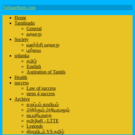
Yathaartham.com
Home
Tamilnadu
General
வரலாறு
Society
வளர்ச்சி வரலாறு
பார்வை
srilanka
தமிழ்
English
Aspiration of Tamils
Health
success
Law of success
steps 4 success
Archive
கறுப்பும் காவியும்
அறிந்தும் அறியாமலும்
சுயமரியாதை
தமிழினி - LTTE
Legends
திராவிடம் VS தமிழ்