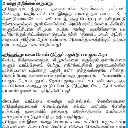
அவரது அறிக்கை வருமாறு:
தமிழ்நாட்டில் தி.மு.க. தலைமையில் கொள்கைக் கூட்டணி
அமைத்து (எதிர்க்கட்சியாக இருந்த காலம்முதல் சுமார் 8, 9
ஆண்டுகளாகவே கூட்டணியாக இருந்து பொறுப்புடன் தமிழ்நாட்டு
உரிமைகளுக்குக் குரல் கொடுத்தும், அறப்போராட்டங்கள் நடத்தியும்),
ஆளுங்கட்சியாக தி.மு.க. கடந்த நான்கு ஆண்டுகளாக பல
முற்போக்குத் திட்டங்களை செயல்படுத்தி, ‘திராவிட மாடல்’ ஆட்சி –
சாதனை சரித்திர ஆட்சி என்பதை அனைத்துலகத்திற்கும் நாளும்
புரிய வைத்துக் கொண்டுள்ளது!
ஹிந்துத்துவாவை செயல்படுத்தும் –
ஒன்றிய பா.ஜ.க. அரசு
செப்படி வித்தைகளாலும், ‘வியூகங்களை’ வகுத்தும் ஒன்றியத்தை
ஆளும் வாய்ப்பினைப் பெற்று, எதிர்க்கட்சிகள் ஜனநாயகத்தின்
முக்கியமான மற்றொரு பகுதி என்ற தத்துவத்தையே ஏற்காது,
பிரதமர் மோடி தலைமையில் மூன்றாவது முறையாக – ‘‘மைனாரிட்டி
பா.ஜ.க. அரசானாலும்’’, தேசிய ஜனநாயகக் கூட்டணி என்ற ஒரு
வாய்ப்பினை வைத்து ஒட்டுப் போட்டு (ஆந்திரா, பீகார் ஆட்சிகளின்
தயவால்) ஓராண்டை நகர்த்திவிட்டது!
கிடைத்த வாய்ப்பை வைத்து ஆர்.எஸ்.எஸ். கொள்கையான
ஹிந்துத்துவாவைச் செயல்படுத்த கல்வி, பண்பாடு போன்ற
முக்கியத் துறைகளில் தங்களது எதேச்சதிகாரப் போக்கைக்
கூச்சநாச்சம் சிறிதுமின்றி நடத்தி வருகிறது.
தமிழ்நாட்டில் இரண்டாவது செல்வாக்குள்ள கட்சி(?) பா.ஜ.க. என்ற
ஆர்.எஸ்.எஸ். அமைப்பின் அரசியல் பிரிவை ஆக்கவேண்டும் என்ற