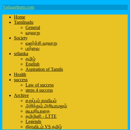
Yathaartham.com
Home
Tamilnadu
General
வரலாறு
Society
வளர்ச்சி வரலாறு
பார்வை
srilanka
தமிழ்
English
Aspiration of Tamils
Health
success
Law of success
steps 4 success
Archive
கறுப்பும் காவியும்
அறிந்தும் அறியாமலும்
சுயமரியாதை
தமிழினி - LTTE
Legends
திராவிடம் VS தமிழ்