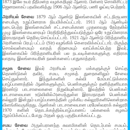
1873 இலே உயர் நீதிமன்ற வழக்கறிஞர் ஆனார். பின்னர் சொலிசிட்டர்
ஜெனரலாகப் பதவிவகித்து 1906 ஆம் ஆண்டு, பணி ஓய்வு பெற்றார்.
அரசியல் சேவை
1879 ஆம் ஆண்டு இலங்கையின் சட்டநிரூபண
சபைக்கு உறுப்பினராக நியமிக்கப்பட்டார். 1911 ஆம் ஆண்டில்
நடைபெற்ற இலங்கையின் சட்டசபைக்கான முதலாவது தேர்தலில்
முழு இலங்கையரையும் பிரதிநிதித்துவப்படுத்தும் ஒரே உறுப்பினராக
இராமநாதன் தெரிவு செய்யப்பட்டார். 1921 ஆம் ஆண்டு பிரித்தானிய
அரசினால் பிரபுப் பட்டம் (Sir) வழங்கிக் கௌரவிக்கப்பட்டார். மிகுந்த
சொல்வன்மையும் வாதத் திறமையும் வாய்க்கப்பெற்ற இவர்,
இலங்கையில் பிரித்தானியரின் பல நடவடிக்கைகளுக்கு எதிராக
வாதாடி இலங்கையரின் நலன்களைப் பாதுகாத்தார்.
சமூக சேவை
இவர் அரசியல் மூலம் மக்களுக்குச் செய்த
தொண்டுகள் தவிர, சமய, சமூகத் துறைகளிலும் சேவை
செய்துள்ளார். இந்துக்களின் கல்வி மேம்பாட்டுக்காக
யாழ்ப்பாணத்தில் ஆண்களுக்கும், பெண்களுக்கும் தனித்தனியாக
இரண்டு பாடசாலைகளை நிறுவியுள்ளார். இவற்றில் பெண்கள்
பாடசாலையான உடுவிலில்அமைந்துள்ள இராமநாதன் பெண்கள்
கல்லூரி இன்றும் யாழ்ப்பாணத்தின் முக்கிய கல்லூரிகளிலொன்றாக
விளங்கிவருகிறது. ஆண்கள் பாடசாலையான பரமேஸ்வராக் கல்லூரி
1970 களின் தொடக்கத்தில்யாழ்ப்பாணப் பல்கலைக் கழகம்
ஆரம்பிக்கப்பட்டபோது அதன் ஒரு பகுதியாக்கப்பட்டது.
சமய சேவை
அருள்பரானந்த சுவாமிகளின் தொடர்பால் சமயம்,