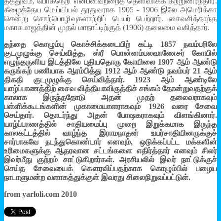
தத்துவம், யோகநெறி என்பனவற்றைத் தெளிவாகக் கற்றுணர்ந்தார்.
கீழைத்தேய மெய்யியல் தூதுவராக 1905 - 1906 இலே அமெரிக்கா
சென்று சொற்பொழிவுகளாற்றிப் பெயர் பெற்றார். சைவசித்தாந்த
மகாசமாஜத்தின் முதல் மாநாட்டிற்குத் (1906) தலைமை வகித்தார்.
தந்தை கொழும்பு கொச்சிக்கடையிற் கட்டி 1857 நவம்பரிலே
குடமுழுக்கு செய்வித்த, ஸ்ரீ பொன்னம்பலவாணேசர் கோயில்
எழுந்தருளிய இடத்திலே புதியதொரு கோயிலை 1907 ஆம் ஆண்டு
கருங்கற் பணியாக ஆரம்பித்து 1912 ஆம் ஆண்டு நவம்பர் 21 ஆம்
திகதி குடமுழுக்கு செய்வித்தார். 1923 ஆம் ஆண்டிலே
யாழ்ப்பாணத்திற் சைவ வித்தியாவிருத்திச் சங்கம் தோன்றுவதற்குக்
காலாக இருந்ததோடு அதன் முதற் தலைவராகவும்
பள்ளிக்கூடங்களின் முகாமையாளராகவும் 1926 வரை சேவை
செய்தார். தொடர்ந்து அதன் போஷகராகவும் விளங்கினார்.
யாழ்ப்பாணத்தில் சாதியமைப்பு முறை இறுக்கமாக இருந்த
காலகட்டத்தில் வாழ்ந்த இராமநாதன் உயர்சாதியினருக்குச்
சார்பாகவே நடந்துகொண்டார் எனவும், ஒடுக்கப்பட்ட மக்களின்
உரிமைகளுக்கு ஆதரவான சட்டங்களை எதிர்த்தார் எனவும் சிலர்
இவர்மீது குற்றம் சாட்டுகிறார்கள். அரசியலில் இவர் நாட்டுக்குச்
செய்த சேவையைக் கௌரவிப்பதற்காக கொழும்பில் பழைய
நாடாளுமன்ற வளாகத்துக்குள் இவரது சிலைநிறுவப்பட்டுள்.
from yarloli.com 2010