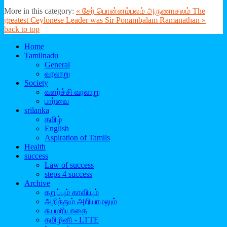
More in this category:
« சேர் பொன்னம்பலம் அருணாசலம்
The
greatest Ceylonese Leader was Sir Ponambalam Ramanathan »
back to top
Home
Tamilnadu
General
வரலாறு
Society
வளர்ச்சி வரலாறு
பார்வை
srilanka
தமிழ்
English
Aspiration of Tamils
Health
success
Law of success
steps 4 success
Archive
கறுப்பும் காவியும்
அறிந்தும் அறியாமலும்
சுயமரியாதை
தமிழினி - LTTE