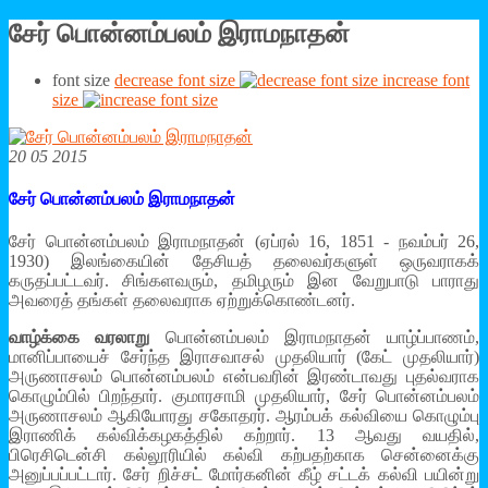
சேர் பொன்னம்பலம் இராமநாதன்
font size
decrease font size
increase font
size
20 05 2015
சேர் பொன்னம்பலம் இராமநாதன்
சேர் பொன்னம்பலம் இராமநாதன் (ஏப்ரல் 16, 1851 - நவம்பர் 26,
1930) இலங்கையின் தேசியத் தலைவர்களுள் ஒருவராகக்
கருதப்பட்டவர். சிங்களவரும், தமிழரும் இன வேறுபாடு பாராது
அவரைத் தங்கள் தலைவராக ஏற்றுக்கொண்டனர்.
வாழ்க்கை வரலாறு
பொன்னம்பலம் இராமநாதன் யாழ்ப்பாணம்,
மானிப்பாயைச் சேர்ந்த இராசவாசல் முதலியார் (கேட் முதலியார்)
அருணாசலம் பொன்னம்பலம் என்பவரின் இரண்டாவது புதல்வராக
கொழும்பில் பிறந்தார். குமாரசாமி முதலியார், சேர் பொன்னம்பலம்
அருணாசலம் ஆகியோரது சகோதரர். ஆரம்பக் கல்வியை கொழும்பு
இராணிக் கல்விக்கழகத்தில் கற்றார். 13 ஆவது வயதில்,
பிரெசிடென்சி கல்லூரியில் கல்வி கற்பதற்காக சென்னைக்கு
அனுப்பப்பட்டார். சேர் றிச்சட் மோர்கனின் கீழ் சட்டக் கல்வி பயின்று