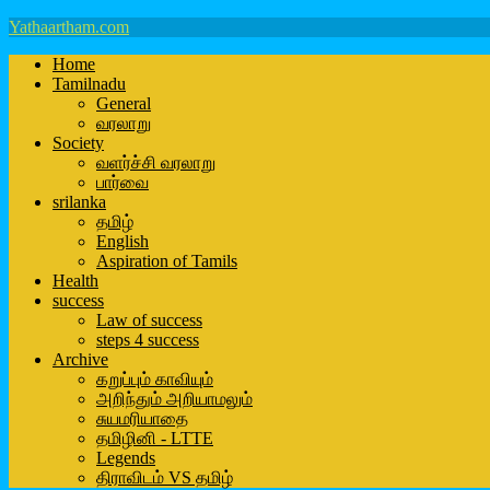
Yathaartham.com
Home
Tamilnadu
General
வரலாறு
Society
வளர்ச்சி வரலாறு
பார்வை
srilanka
தமிழ்
English
Aspiration of Tamils
Health
success
Law of success
steps 4 success
Archive
கறுப்பும் காவியும்
அறிந்தும் அறியாமலும்
சுயமரியாதை
தமிழினி - LTTE
Legends
திராவிடம் VS தமிழ்