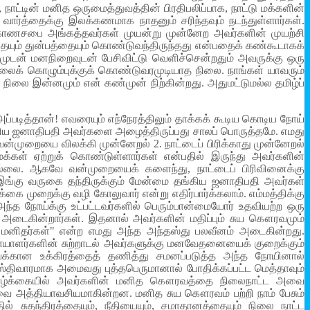
நாட்டின் மனித ஒருமைத்துவத்தின் பிரதிபலிப்பாக, நாட்டு மக்களின்
 வார்த்தைக்கு இலக்கணமாக நாதனும் சரிந்தவும் நடந்துள்ளார்கள்.
மாகாணசபை அங்கத்தவர்கள் முயன்று முன்னேற அவர்களின் முயற்சி
்தையும் துன்பத்தையும் கொண்டுவந்திருந்தது என்பதைக் கண்கூடாகக்
முடன் மனநிறைவுடன் பேசிவிட்டு வெளிச்சென்றதும் அவருக்கு ஒரு
உடலைக் கொழும்புக்குக் கொண்டுவரமுடியாத நிலை. நாங்கள் யாவரும்
லை இன்னமும் என் கண்முன் நிற்கின்றது. அதுமட்டுமல்ல தமிழ்ப்
அப்படித்தான்! எவரையும் எந்நேரத்திலும் தாக்கக் கூடிய கொடிய நோய்
ங்கிய ஜனாதிபதி அவர்களை அழைத்திருப்பது சாலப் பொருத்தமே. எமது
வன்முறையை விலக்கி முன்னேறல் 2. நாட்டைப் பிரிக்காது முன்னேறல்
் ஏற்றுக் கொண்டுள்ளார்கள் என்பதில் இருந்து அவர்களின்
ில்லை. ஆகவே வன்முறையைக் களைந்து, நாட்டைப் பிரிவினைக்கு
ு இங்கு வருகை தந்திருக்கும் மேன்மை தங்கிய ஜனாதிபதி அவர்கள்
்க்கை முறைக்கு வழி கோலுவார் என்று எதிர்பார்க்கலாம். எம்மத்திக்கு
அந்த நோய்க்கு உட்பட்டவர்களில் பெரும்பான்மையோர் உதவியற்ற ஒரு
அடைகின்றார்கள். இதனால் அவர்களின் மதிப்பும் சுய கௌரவமும்
ம் மனிதர்கள்" என்ற எமது அந்த அந்தஸ்து பலவீனம் அடைகின்றது.
நோயாளர்களின் சுற்றாடல் அவர்களுக்கு மனவேதனையைக் குறைக்கும்
்க்கான உக்கிரத்தைத் தணித்து சமனப்படுத்த அந்த நோயினால்
த அஸ்திவாரமாக அமைவது புத்தபெருமானால் போதிக்கப்பட்ட மெத்தாவும்
 வாழ்க்கையில் அவர்களின் மனித கௌரவத்தை நிலைநாட்ட அவை
ை அத்தியாவசியமாகின்றன. மனித சுய கௌரவம் பற்றி நாம் பேசும்
சுதந்திரத்தையும், நீதியையும், சமாதானத்தையும் நிலை நாட்ட