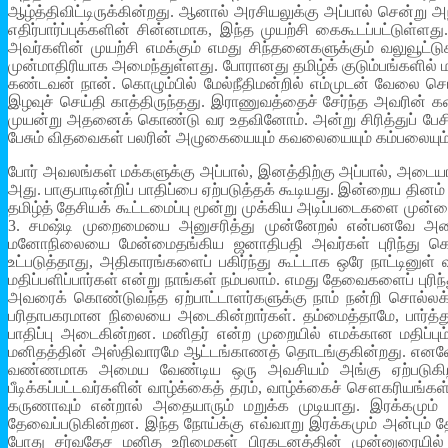
ஆழ்த்திவிட்டிருக்கின்றது. ஆனால் அரசியலுக்கு அப்பால் சென்று அ
எதிர்பார்ப்புக்களின் சின்னமாக, இந்த முயற்சி கைகூடப்பட்டுள்
அவர்களின் முயற்சி எமக்கும் எமது சிந்தனைகளுக்கும் வலுவூட
முன்மாதிரியாக அமைந்துள்ளது. போரானது தமிழ்க் குடும்பங்களில் 
கண்டவன் நான். கொழும்பில் மேல்நீதிமன்றில் எம்முடன் வேலை ச
இழவுச் செய்தி காத்திருந்தது. இராணுவத்தைச் சேர்ந்த அவரின் க
முயன்று அதனைக் கொண்டு வர உதவினோம். அன்று சிரித்துப் பேசி
பேசும் விதவைகள் பலரின் அழுகையையும் கவலையையும் கம்பலையும் 
போர் அவலங்கள் மக்களுக்கு அப்பால், இனத்திற்கு அப்பால், அடையாளங
அது. பாகுபாடின்றிப் பாதிப்பை ஏற்படுத்தக் கூடியது. இன்றைய த
தமிழ்த் தேசியக் கூட்டமைப்பு மூன்று முக்கிய அடிப்படைகளை முன்
3. சமஷ்டி முறைமையை அனுசரித்து முன்னேறல் என்பனவே அவை
மனோநிலையை மேன்மைதங்கிய ஜனாதிபதி அவர்கள் புரிந்து கொண்
உட்படுத்தாது, அதிகாரங்களைப் பகிர்ந்து கூட்டாக ஒரே நாட்டின
மதிப்பளிப்பார்கள் என்று நாங்கள் நம்பலாம். எமது தேவைகளைப் புரிந்
அவரைக் கொண்டுவந்த ஏற்பாட்டாளர்களுக்கு நாம் நன்றி சொல்லக் க
பரிதாபகரமான நிலையை அடைகின்றார்கள். தம்மைத்தாமே, பார்த்
பாதிப்பு அடைகின்றன. மனிதர் என்ற முறையில் எமக்கான மதிப்பு
மனிதத்தின் அஸ்திவாரமே ஆட்டங்காணத் தொடங்குகின்றது. எனவேதா
வண்ணமாக அமைய வேண்டிய ஒரு அவசியம் அங்கு ஏற்படுகிறது. 
பீடிக்கப்பட்டவர்களின் வாழ்க்கைத் தரம், வாழ்க்கைச் சௌகரியங்கள
கருணாவும் என்றால் அதையாரும் மறுக்க முடியாது. இரக்க
தேவைப்படுகின்றன. இந்த நோய்க்கு எவ்வாறு இரக்கமும் அன்பும
போது சர்வதேச மனித உரிமைகள் பிரகடனத்தின் முன்னுரையில் க