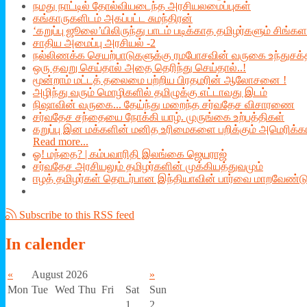
நமது நாட்டில் தோல்வியடைந்த அரசியலமைப்புகள்
கங்காருகளிடம் அகப்பட்ட சுமந்திரன்
‘கறுப்பு ஜூலை’யிலிருந்து பாடம் படிக்காத தமிழர்களும் சிங்க
சாதிய அமைப்பு அரசியல் -2
நல்லிணக்க செயற்பாடுகளுக்கு ரமபோசவின் வருகை உந்துசக்
ஒரு தவறு செய்தால் அதை தெரிந்து செய்தால்..!
மூன்றாம் மட்டத் தலைமை பற்றிய பிரதமரின் ஆலோசனை !
அழிந்து வரும் மொழிகளில் தமிழுக்கு எட்டாவது இடம்
நிஷாவின் வருகை... தேய்ந்து மறைந்த சர்வதேச விசாரணை
சர்வதேச சந்தையை நோக்கி யாழ். முருங்கை உற்பத்திகள்
கறுப்பு இன மக்களின் மனித உரிமைகளை பறிக்கும் அமெரிக்கா 
Read more...
ஓ! மந்தை? | கம்பவாரிதி இலங்கை ஜெயராஜ்
சர்வதேச அரசியலும் தமிழர்களின் முக்கியத்துவமும்
ஈழத் தமிழர்கள் தொடர்பான இந்தியாவின் பார்வை மாறவேண்டு
Subscribe to this RSS feed
In
calender
«
August 2026
»
Mon
Tue
Wed
Thu
Fri
Sat
Sun
1
2