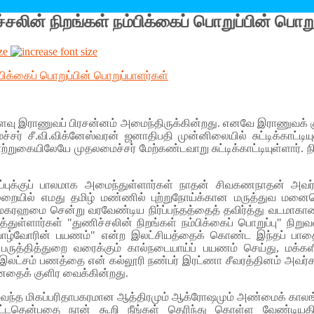
ிச்சலின் நிறங்கள் நம்பிக்கைப் பொறுப்பின் பொற
ze
 இராணுவப் பிரசன்னம் அமைந்திருக்கின்றது. எனவே இராணுவக் கு
ீ.வி.விக்னேஸ்வரன் ஜனாதிபதி முன்னிலையில் சுட்டிக்காட்டியுள்ள
றுகையிலேயே முதலமைச்சர் மேற்கண்டவாறு சுட்டிக்காட்டியுள்ளார். நி
ைப்புக்குப் பாலமாக அமைந்துள்ளார்கள் நாதன் சிவகணநாதன் அவர
ுறையில் எமது தமிழ் மண்ணில் புற்றுநோய்க்கான மருத்துவ மனைய
மகரஹமை சென்று வரவேண்டிய நிர்ப்பந்தத்தைத் தவிர்த்து வடமாகாண
துள்ளார்கள் "துணிச்சலின் நிறங்கள் நம்பிக்கைப் பொறுப்பு" நிற
ாக - வாழ்வோரின் பயணம்" என்ற இலட்சியத்தைக் கொண்ட இந்தப் ப
ு பருத்தித்துறை வரைக்கும் கால்நடையாய்ப் பயணம் செய்து, மக
ு இலட்சம் பணத்தை என் கல்லூரி நண்பர் இரட்ணா சீவரத்தினம் அவர்
மனதைக் குளிர வைக்கின்றது.
்துவந்த மிகப்பரிதாபகரமான ஆத்திரமும் ஆக்ரோஷமும் அண்மைக் கால
ட்டதென்பதை நான் கூறி நீங்கள் தெரிந்து கொள்ள வேண்டியத