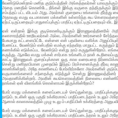
வேண்டுமென்றால் மனித குடும்பத்தின் அங்கத்தவர்கள் யாவருக்கும
அதை மனதில் கொண்டே, நீங்கள் இங்கு வருகை தந்திருக்கும் இந
சம்பந்தப் பட்ட விடயம் அது. அவர்கள் குறையை உங்களால் தீர்த்த
அதாவது எமது வடமாகாண மக்களின் உள்ளார்ந்த சுய கௌரவத்தைப் ப
ஏற்பட்டிருப்பதையும் பாதுகாப்புக்குப் பாதிப்பு ஏற்பட்டிருப்பதையும் 
ஏன் என்றால் இங்கு குடிகொண்டிருக்கும் இராணுவத்தினரில் அ
கலாசாரத்தில் ஊறியவர்கள் அல்ல, அவர்களின் ஊர்களைச் சேர்ந்தவ
பேசுமாறு கட்டளையிட்டே என்னை என் பதவியை வகிக்க அனுப்பியுள
பேணப்பட வேண்டும் என்பதில் எமக்கு எந்தவித மாறுபட்ட கருத்தும
கணக்கில் எடுக்கப்பட வேண்டும் என்று நாம் கருதுகின்றோம். எங்
கருத்து. ஆகவே எமது மக்கள் சார்பாக உங்களிடம் நான் கூறிவைப்பத
காட்டி இராணுவக் குறைப்புக்கான ஒரு கால வரையறை நிர்ணயிக்கப
சென்று மனிதாபிமான முறையில் இந்தப் பிரச்சனைக்குத் தீர்வு 
காண்கின்றார். அதே காணியைப் போர்வீரர்களோ அவர்களின் குடும்பத
வருமானங்களைச் சந்தைக்கு எடுத்துச் சென்று இராணுவத்தினர்
அவதானிக்கின்றார். அவரின் சுயகௌரவத்தின் நிலையை எண்ணிப்பார
நாங்கள் ஏன் விளங்கிக் கொள்ளாமல் இருக்கின்றோம்?
போர் எமது மக்களைக் களைப்படையச் செய்துள்ளது. பாதிப்புக்களு
நாடும். உடலின் ஒரு பகுதி உக்கிரமாகப் பாதிப்படைந்தால் உடலும் அ
ஆனால் காலாகாலத்தில் முழு உடலு ம் பாதிப்பின் உக்கிரத்தை அனுபவி
போர் எமது மக்களைக் களைப்படையச் செய்துள்ளது. பாதிப்புக்களு
நாடும். உடலின் ஒரு பகுதி உக்கிரமாகப் பாதிப்படைந்தால் உடலும் அ