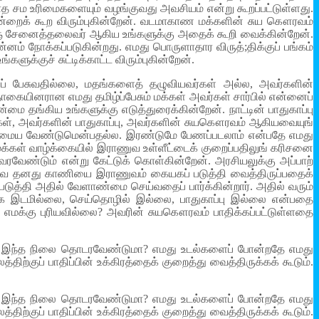
ாத சம உரிமைகளையும் வழங்குவது அவசியம் என்று கூறப்பட்டுள்ளது.
்றைக் கூற விரும்புகின்றேன். வடமாகாண மக்களின் சுய கௌரவம்
்குஞ் சேனைத்தலைவர் ஆகிய உங்களுக்கு அதைக் கூறி வைக்கின்றேன்.
 நோக்கப்படுகின்றது. எமது பொருளாதார விருத்;திக்குப் பங்கம்
்களுக்குச் சுட்டிக்காட்ட விரும்புகின்றேன்.
ைப் பேசுவதில்லை, மதங்களைத் தழுவியவர்கள் அல்ல, அவர்களின்
ையினரான எமது தமிழ்ப்பேசும் மக்கள் அவர்கள் சார்பில் என்னைப்
ங்கிய உங்களுக்கு எடுத்துரைக்கின்றேன். நாட்டின் பாதுகாப்பு
க்கள், அவர்களின் பாதுகாப்பு, அவர்களின் சுயகௌரவம் ஆகியவையுங்
ப்பு அமைய வேண்டுமென்பதல்ல. இரண்டுமே பேணப்படலாம் என்பதே எமது
 மக்கள் வாழ்க்கையில் இராணுவ உள்ளீட்டைக் குறைப்பதிலுங் கரிசனை
வேண்டும் என்று கேட்டுக் கொள்கின்றேன். அரசியலுக்கு அப்பாற்
விதவை தனது காணியை இராணுவம் கையகப் படுத்தி வைத்திருப்பதைக்
டுத்தி அதில் வேளாண்மை செய்வதைப் பார்க்கின்றார். அதில் வரும்
க்க இடமில்லை, செய்தொழில் இல்லை, பாதுகாப்பு இல்லை என்பதை
 எமக்கு புரியவில்லை? அவரின் சுயகௌரவம் பாதிக்கப்பட்டுள்ளதை
்னரும் இந்த நிலை தொடரவேண்டுமா? எமது உடல்களைப் போன்றதே எமது
ிற்குப் பாதிப்பின் உக்கிரத்தைக் குறைத்து வைத்திருக்கக் கூடும்.
்னரும் இந்த நிலை தொடரவேண்டுமா? எமது உடல்களைப் போன்றதே எமது
ிற்குப் பாதிப்பின் உக்கிரத்தைக் குறைத்து வைத்திருக்கக் கூடும்.