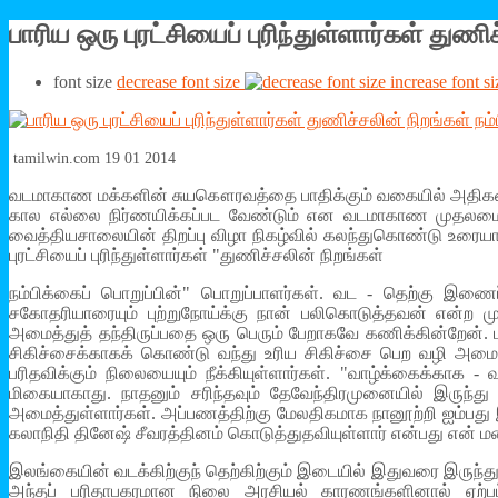
பாரிய ஒரு புரட்சியைப் புரிந்துள்ளார்கள் துண
font size
decrease font size
increase font si
tamilwin.com 19 01 2014
வடமாகாண மக்களின் சுயகௌரவத்தை பாதிக்கும் வகையில் அதிகளவு
கால எல்லை நிர்ணயிக்கப்பட வேண்டும் என வடமாகாண முதலமைச்சர் ச
வைத்தியசாலையின் திறப்பு விழா நிகழ்வில் கலந்துகொண்டு உரையாற்
புரட்சியைப் புரிந்துள்ளார்கள் "துணிச்சலின் நிறங்கள்
நம்பிக்கைப் பொறுப்பின்" பொறுப்பாளர்கள். வட - தெற்கு இண
சகோதரியாரையும் புற்றுநோய்க்கு நான் பலிகொடுத்தவன் என்ற ம
அமைத்துத் தந்திருப்பதை ஒரு பெரும் பேறாகவே கணிக்கின்றேன். 
சிகிச்சைக்காகக் கொண்டு வந்து உரிய சிகிச்சை பெற வழி அமைத்
பரிதவிக்கும் நிலையையும் நீக்கியுள்ளார்கள். "வாழ்க்கைக்க
மிகையாகாது. நாதனும் சரிந்தவும் தேவேந்திரமுனையில் இருந்த
அமைத்துள்ளார்கள். அப்பணத்திற்கு மேலதிகமாக நானூற்றி ஐம்பத
கலாநிதி தினேஷ் சீவரத்தினம் கொடுத்துதவியுள்ளார் என்பது என் 
இலங்கையின் வடக்கிற்குந் தெற்கிற்கும் இடையில் இதுவரை இருந
அந்தப் பரிதாபகரமான நிலை அரசியல் காரணங்களினால் ஏற்ப