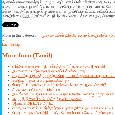
ஆனால் காலாகாலத்தில் முழு உடலும் பாதிப்பின் உக்கிரத்தை அனு
சந்தர்ப்பத்தை வழங்கி அவர்கள் முன்னேற வழிவகுப்பது எம் எல்லோரத
மக்களாக, இந்த நாட்டின் குடிமக்களாக முன்னேற்றப் பாதையில்ப் ப
மனதில் வைத்து, அவர்களின் இடர்கள் களைய மேன்மைதகு கௌரவ 
More in this category:
« முதலமைச்சர் விக்னேஸ்வரன் கூறுகின்ற ஒவ்வ
»
back to top
More
from (Tamil)
விக்னேஸ்வரனை நீதிமன்றத்தில் நிற்க வைத்த அரசியல்!
இனவாத உணர்வுகளுக்கு உசுப்பேற்றக்கூடாது
எஞ்சியிருப்பது இராதந்திரப் போராட்டம் அதனை சம்பந்தன் – சு
தமிழினி: துயரப் பெருங்கடலின் துளி
போராட்டங்களுக்கும் தமிழ் மக்களுக்குமான இடைவெளி?
சிதைக்கப்படும் தமிழரின் பலம்
இலங்கையில் ஜனநாயகம் பெயரளவிலேயே உள்ளது! ஐநா விசேட ப
இழுபறி நிலையில் போர்க்குற்ற விசாரணை!
ஆவதை அறிவதே அறிவு!
எமது மண்ணில் போர்க்குற்றமிழைத்த இராணுவம் தேவையில்லை ;
டேவிட் கமரூனின் அதிர்ச்சித் தோல்வியும் பூகோள அதிர்வலை