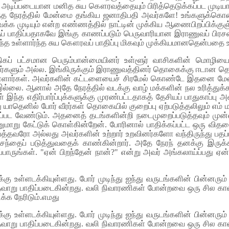
் அடிப்படையான மனித சுய கௌரவத்தையும் பிரித்தெடுக்கப்பட முடிய
்த நேரத்தில் மேன்மை தங்கிய ஜனாதிபதி அவர்களே! உங்களுக்கொன
ு வைக்க முடியும் என்ற எண்ணத்தில் நாட்டின் முக்கிய ஆணைபிறப்பிக
ாதிப்பதாகவே இங்கு காணப்படும் பெருவாரியான இராணுவப் பிரசன்னம்
விட இந்த உள்ளார்ந்த சுய கௌரவப் பாதிப்பு மிகவும் முக்கியமானதென்பதை உங
திகப் பட்சமான பெரும்பான்மையினர் உள்ளூர் வாசிகளின் மொழிய
ர்களும் அல்ல. இங்கிருக்கும் இராணுவத்தினர் தொகைக்கு ஈடான தொக
்ளார்கள். அவர்களின் கட்டளையைச் சிரமேல் கொண்டே இதனை மேன்மை த
் இல்லை. ஆனால் அதே நேரத்தில் வடக்கு வாழ் மக்களின் நல உரித்து
கள் இந்த எதிர்பார்ப்புக்களுக்கு முரண்பட்டதாகத் தேசியப் பாதுகா
ு யாதெனில் போர் வீரர்கள் தொகையில் குறைப்பு ஏற்படுத்தலிலும் எம்
்பட வேண்டும். அதனைத் தடங்களின்றி நடைமுறைப்படுத்தவும் முன்வர
காணுமாறு கேட்டுக் கொள்கின்றேன். போரினால் பாதிக்கப்பட்ட ஒரு 
்தவரோ அல்லது அவர்களின் உற்றார் உறவினர்களோ வந்திருந்து பதப்ப
 சந்தைப் படுத்துவதைக் காண்கின்றார். அதே நேரந் தனக்கு இரு
ுங்கள். "ஏன் பிறந்தேன் நான்?" என்று அவர் அங்கலாய்ப்பது ஏன்
க்கு உள்ளடக்கியுள்ளது. போர் முடிந்து ஐந்து வருடங்களின் பின
தேவாறு பாதிப்படைகின்றது. வலி நிவாரணிகள் போன்றவை ஒரு சில காலத்த
க்க நேரிடும்.எமது
க்கு உள்ளடக்கியுள்ளது. போர் முடிந்து ஐந்து வருடங்களின் பின
தேவாறு பாதிப்படைகின்றது. வலி நிவாரணிகள் போன்றவை ஒரு சில காலத்த