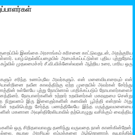
ுப்பாளர்கள்
றைப்பில் இலங்கை அரசாங்கம் கரிசனை காட்டுவதுடன், அதற்குரிய
ார். யாழ்.தெல்லிப்பழையில் அமைக்கப்பட்டுள்ள புதிய புற்றுநோய்
கழ்வில் முதலமைச்சர் சீ.வி.விக்னேஸ்வரன் ஆற்றிய உரை, பாரிய ஒரு
்களும் சரிந்த உணம்புவே அவர்களும். என் மனைவியாரையும் என்
ொன்றினை நவீன காலத்திற்கு ஏற்ற முறையில் அவர்கள் சேர்ந்து
த்தின் உள்ளேயே புற்று நோயினால் பாதிக்கப்படும் நோயாளர்களைச்
ுவனத்தினர். நோயாளர்களின் உற்றார் உறவினர்கள் மகரஹமை சென்று
ாதை நிறுவனம் இரு இளைஞர்களின் கனவின் பூர்த்தி என்றால் அது
்களின் உதவிபெற்று சேர்த்த பணத்திலேயே இந்த மருத்துவமனையை
களின் மகனான அவுஸ்திரேலியாவில் தற்பொழுது வசிக்கும் வைத்திய
ங்களில் ஒரு சிறிதளவாவது தணிந்து வருவதை நான் காண்கின்றேன்.
ில்லை. சுயநல அரசியல் எம்மக்களை ஆற்றொணாத் துயரத்தில்