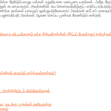
பவிக்க நேரிடும்.எமது மக்கள் உறுதியான மனமுடையவர்கள். அதே நே
ுங் கடமையாகும். அவர்களின் சுய கௌரவத்திற்குப் பாதிப்பு ஏற்படுத்த
யணிக்க நாங்கள் யாவரும் ஒன்றுபடுவோமாக! அவர்கள் சுபீட்சப் பாதையி
ஜனாதிபதி அவர்கள் ஆவன செய்ய முன்வர வேண்டும் என்றார்.
ொரு விடயங்களும் உச்ச நீதிமன்றத்தின் தீர்ப்புப் போன்றது!
தமிழர்கள
மந்திரன் கையில் எடுத்துள்ளார்கள்!
ிரதிநிதியிடம் விக்னேஸ்வரன்
 வடக்கு முதல்வர் வலியுறுத்து
களும்