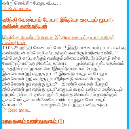
என்று சொல்கிற போது, எப்படி…
Read more...
ஹிந்தி வேண்டாம் போடா! இந்தியா உடையும் மூடா!-
கவிஞர் கண்மதியன்
19 03 25 ஹிந்தி வேண்டாம் போடா! இந்தியா உடையும் மூடா!- கவிஞர்
கண்மதியன் எம்மொழி கற்ப தற்கும் எவர்க்கும் உரிமை உண்டே! ‘
எம்’மொழி காப்ப தற்கும் எமக்கும் உரிமை உண்டே!இம்மொழி கற்க
வேண்டும் என்பது திணிப்பு தானே? மும்மொழி என்ப தெல்லாம்
முகத்தில் மூன்று கண்ணே!இரண்டு கண்கள் போதும்
இன்னொன்(று) எதற்கு மூடா? இரண்டு காதுகள் போதும்
இன்னொன் (று) எதற்கு மூடா?இரண்டு கைகள் போதும்
இன்னொன்(று) எதற்கு மூடா? இரண்டு கால்கள் போதும்
இன்னொன்(று) எதற்கு மூடா?மானுடம் கூறும் உண்மை மண்டையும்
ஏற்றால் நன்மை! தானெனும் அகந்தை கொண்டால் தரைக்குள்
தலைபோம் தன்மை!வீணனே யாரிடம் வந்து வீணே வாதம்
செய்வாய்? ‘மானமும் அறிவும் இந்த மனிதர்க்(கு)…
Read more...
உறவுகளும் உணர்வுகளும் (1)