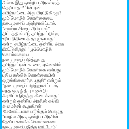
அல்ல. இது ஒன்றிய அரசுக்குத்
தெரியாதா? பின் ஏன்
தமிழ்நாட்டை அது மிரட்டுகிறது?
மும் மொழிக் கொள்கையை
நடைமுறைப் படுத்தாவிட்டால்,
"சமக்ரா சிக்ஷா அபியான்"
திட்டத்தின் கீழ் தமிழ்நாட்டுக்கு
உரிய நிதியைத் தர முடியாது"
என்று தமிழ்நாட்டை ஒன்றிய அரசு
மிரட்டுகிறது! "மும்மொழிக்
கொள்கையை
நடைமுறைப்படுத்துவது
தமிழ்நாட்டின் கடமை, ஏனெனில்
மும் மொழிக் கொள்கை என்பது
புதிய கல்விக் கொள்கையின்
ஒருங்கிணைந்த பகுதி" என்றும்
"நடைமுறைப் படுத்தாவிட்டால்,
எந்த ஒரு நிதியும் ஒன்றிய
அரசிடம் இருந்து கிடைக்காது"
என்றும் ஒன்றிய அரசின் கல்வி
அமைச்சர் கூறுகிறார்.
மேலோட்டமாக பார்க்கும் பொழுது
"மாநில அரசு, ஒன்றிய அரசின்
தேசிய கல்விக் கொள்கையை
நடைமுறைப்படுத்த மாட்டோம்"