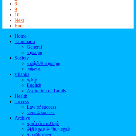
8
9
10
Next
End
Home
Tamilnadu
General
வரலாறு
Society
வளர்ச்சி வரலாறு
பார்வை
srilanka
தமிழ்
English
Aspiration of Tamils
Health
success
Law of success
steps 4 success
Archive
கறுப்பும் காவியும்
அறிந்தும் அறியாமலும்
சுயமரியாதை