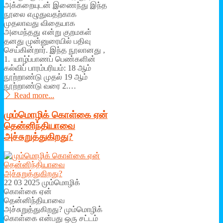
அக்கறையுடன் இணைந்து இந்த
நூலை எழுதுவதற்காக
முதலாவது விதையாக
அமைந்தது என்று குறமகள்
தனது முன்னுரையில் பதிவு
செய்கின்றார். இந்த நூலானது ,
1. யாழ்ப்பாணப் பெண்களின்
கல்விப் பாரம்பரியம்: 18 ஆம்
நூற்றாண்டு முதல் 19 ஆம்
நூற்றாண்டு வரை 2.…
Read more...
மும்மொழிக் கொள்கை ஏன்
தென்னிந்தியாவை
அச்சுறுத்துகிறது?
22 03 2025 மும்மொழிக்
கொள்கை ஏன்
தென்னிந்தியாவை
அச்சுறுத்துகிறது? மும்மொழிக்
கொள்கை என்பது ஒரு சட்டம்