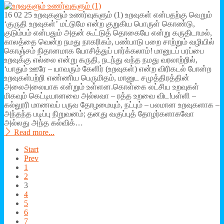
16 02 25 உறவுகளும் உணர்வுகளும் (1) உறவுகள் என்பதற்கு வெறும்
‘குருதி உறவுகள்’ மட்டுமே என்ற குறுகிய பொருள் கொண்டு,
குடும்பம் என்பதும் அதன் கூட்டுத் தொகையே என்று கருதிடாமல்,
காலத்தை வென்ற நமது நாகரிகம், பண்பாடு பறை சாற்றும் வழியில்
கொஞ்சம் நிதானமாக யோசித்துப் பார்க்கலாம்! மானுடப் பரப்பை
உறவுக்கு எல்லை என்று கருதி, நடந்து வந்த நமது வரலாற்றில்,
‘யாதும் ஊரே – யாவரும் கேளிர் (உறவுகள்) என்ற விரிகடல் போன்ற
உறவுகள்பற்றி எண்ணிய பெருமிதம், மானுட சமுத்திரத்தின்
அலைஅலையாக என்றும் உள்ளன.கொள்கை லட்சிய உறவுகள்
மிகவும் கெட்டியானவை அல்லவா – ரத்த உறவை விட!பள்ளி –
கல்லூரி மாணவப் பருவ தோழமையும், நட்பும் – பலமான உறவுகளாக –
அந்தந்த படிப்பு நிறுவனம்; தனது வகுப்புத் தோழர்களாகவோ
அல்லது அந்த கல்விக்…
Read more...
Start
Prev
1
2
3
4
5
6
7