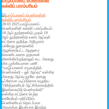
யாழ்ப்பாணப் பெண்களின்
கல்விப் பாரம்பரியம்
28 03 2025 யாழ்ப்பாணப்
பெண்களின் கல்விப் பாரம்பரியம்:
18 ஆம் நூற்றாண்டு முதல் 19
ஆம் நூற்றாண்டு வரை ஆய்வுக்
கட்டுரை குறித்த அறிமுகம்
பல்வேறு துறைகளில்
ஆழங்காற்பட்ட ஆளுமை
கொண்டவராக குறமகள்
விளங்கியிருந்தாலும் கூட அவரது
மிக முக்கியமான பணி
“யாழ்ப்பாணச் சமூகத்தில்
பெண்கல்வி – ஓர் ஆய்வு” என்கிற
அவரது ஆய்வு நூலே. தனது
டிப்ளோமா படிப்பிற்காக எழுதிய
“பிரித்தானியர் ஆட்சிக்காலத்தில்
இலங்கையிற் பெண்கல்வி”
என்கிற கட்டுரை பெற்ற
வரவேற்பும் மதிப்பீடும்,
பெண்ணியம் தொடர்பாக
அவருக்கு இயல்பாக இருந்த