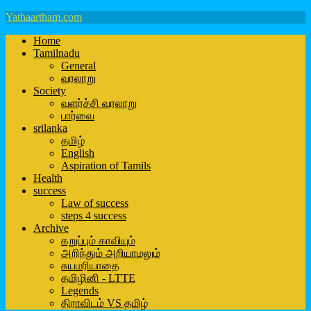
Yathaartham.com
Home
Tamilnadu
General
வரலாறு
Society
வளர்ச்சி வரலாறு
பார்வை
srilanka
தமிழ்
English
Aspiration of Tamils
Health
success
Law of success
steps 4 success
Archive
கறுப்பும் காவியும்
அறிந்தும் அறியாமலும்
சுயமரியாதை
தமிழினி - LTTE
Legends
திராவிடம் VS தமிழ்