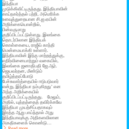
இந்தியா
முடுக்கிவிட்டிருந்தது. இந்தியாவின்
காய்நகர்த்தல் பற்றி, அமெரிக்க
உளவுத்துறையான சி.ஐ.ஏயின்
அறிக்கையொன்றில்,
பின்வருமாறு
குறிப்பிடப்பட்டுள்ளது. இலங்கை
தொடர்பிலான இந்தியக்
கொள்கையை, ராஜீவ் காந்தி
மென்மையாக்கி உள்ளார்.
இந்தியாவின் இந்த மாற்றத்துக்கு,
எதிர்வினையாற்றும் வகையில்,
இலங்கை ஜனாதிபதி ஜே.ஆர்.
ஜெயவர்தன, மீண்டும்
தமிழ்த்தரப்போடு
பேச்சுவார்த்தையில் ஈடுபடுவார்
என்று, இந்தியா நம்புகிறது’ என
அந்த அறிக்கையில்
குறிப்பிடப்பட்டிருந்தது. மேலும்,
அதில், யுத்தத்தைத் தவிர்க்கவே
இந்தியா முயற்சிப்பதாகவும்
இரத்த ஆறு பாய்ந்தால் அது
இந்தியாவுக்கு அதிகளவிலான
அகதிகளைக் கொண்டு…
Read more...