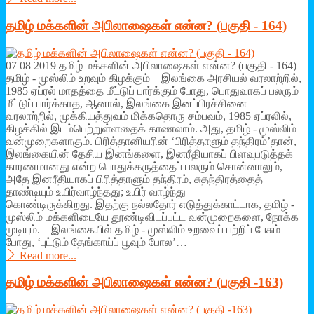
தமிழ் மக்களின் அபிலாஷைகள் என்ன? (பகுதி - 164)
07 08 2019 தமிழ் மக்களின் அபிலாஷைகள் என்ன? (பகுதி - 164)
தமிழ் - முஸ்லிம் உறவும் கிழக்கும் இலங்கை அரசியல் வரலாற்றில்,
1985 ஏப்ரல் மாதத்தை மீட்டுப் பார்க்கும் போது, பொதுவாகப் பலரும்
மீட்டுப் பார்க்காத, ஆனால், இலங்கை இனப்பிரச்சினை
வரலாற்றில், முக்கியத்துவம் மிக்கதொரு சம்பவம், 1985 ஏப்ரலில்,
கிழக்கில் இடம்பெற்றுள்ளதைக் காணலாம். அது, தமிழ் - முஸ்லிம்
வன்முறைகளாகும். பிரித்தானியரின் ‘பிரித்தாளும் தந்திரம்’தான்,
இலங்கையின் தேசிய இனங்களை, இனரீதியாகப் பிளவுபடுத்தக்
காரணமானது என்ற பொதுக்கருத்தைப் பலரும் சொன்னாலும்,
அதே இனரீதியாகப் பிரித்தாளும் தந்திரம், சுதந்திரத்தைத்
தாண்டியும் உயிர்வாழ்ந்தது; உயிர் வாழ்ந்து
கொண்டிருக்கிறது. இதற்கு நல்லதோர் எடுத்துக்காட்டாக, தமிழ் -
முஸ்லிம் மக்களிடையே தூண்டிவிடப்பட்ட வன்முறைகளை, நோக்க
முடியும். இலங்கையில் தமிழ் - முஸ்லிம் உறவைப் பற்றிப் பேசும்
போது, ‘புட்டும் தேங்காய்ப் பூவும் போல’…
Read more...
தமிழ் மக்களின் அபிலாஷைகள் என்ன? (பகுதி -163)