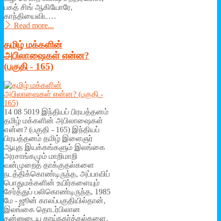
பகத் சிங் ஆகியோரே,
காந்தியைவிட…
Read more...
தமிழ் மக்களின்
அபிலாஷைகள் என்ன?
(பகுதி - 165)
14 08 5019 இந்தியப் பிரயத்தனம்
தமிழ் மக்களின் அபிலாஷைகள்
என்ன? (பகுதி - 165) இந்தியப்
பிரயத்தனம் தமிழ் இளைஞர்
ஆயுத இயக்கங்களும் இலங்கை
அரசாங்கமும் மாறிமாறி
வன்முறைத் தாக்குதல்களை
நடத்திக்கொண்டிருந்த, அப்பாவிப்
பொதுமக்களின் உயிர்களையும்
சேர்த்துப் பலிகொண்டிருந்த, 1985
மே - ஜூன் காலப்பகுதியில்தான்,
இலங்கை தொடர்பிலான
தன்னுடைய காய்நகர்த்தல்களை,