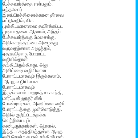
பேச்சுவார்த்தை என்பதும்,
எந்தவோர்
இனப்பிரச்சினைக்கான தீர்வை
எட்டுவதில், மிக
முக்கியமானவை; தவிர்க்கப்பட
முடியாதவை. ஆனால், அந்தப்
பேச்சுவார்த்தை மேசைக்கு,
அதிகாரத்தரப்பை அழைத்து
வருவதற்கான அழுத்தம்,
ஏதாவதொரு போராட்ட
வழியில்தான்
தங்கியிருக்கிறது. அது,
அகிம்ஷை வழியிலான
போராட்டமாகவும் இருக்கலாம்,
ஆயுத வழியிலான
போராட்டமாகவும்
இருக்கலாம். மஹாத்மா காந்தி,
மார்ட்டின் லூதர் கிங்
போன்றவர்கள், அஹிம்சை வழிப்
போராட்டத்தை முன்னெடுத்து,
அதில் குறிப்பிடத்தக்க
வெற்றியையும்
கண்டிருந்தார்கள். ஆனால்,
இந்திய சுதந்திரத்துக்கு ஆயுத
வழி சென்ற சுபாஷ் சந்திரபோஸ்,