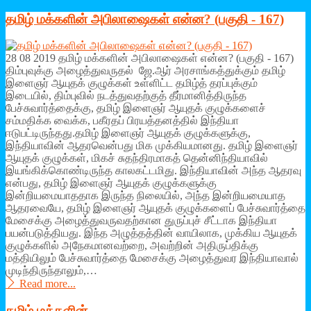
தமிழ் மக்களின் அபிலாஷைகள் என்ன? (பகுதி - 167)
28 08 2019 தமிழ் மக்களின் அபிலாஷைகள் என்ன? (பகுதி - 167)
திம்புவுக்கு அழைத்துவருதல் ஜே.ஆர் அரசாங்கத்துக்கும் தமிழ்
இளைஞர் ஆயுதக் குழுக்கள் உள்ளிட்ட தமிழ்த் தரப்புக்கும்
இடையில், திம்புவில் நடத்துவதற்குத் தீர்மானித்திருந்த
பேச்சுவார்த்தைக்கு, தமிழ் இளைஞர் ஆயுதக் குழுக்களைச்
சம்மதிக்க வைக்க, பகீரதப் பிரயத்தனத்தில் இந்தியா
ஈடுபட்டிருந்தது.தமிழ் இளைஞர் ஆயுதக் குழுக்களுக்கு,
இந்தியாவின் ஆதரவென்பது மிக முக்கியமானது. தமிழ் இளைஞர்
ஆயுதக் குழுக்கள், மிகச் சுதந்திரமாகத் தென்னிந்தியாவில்
இயங்கிக்கொண்டிருந்த காலகட்டமிது. இந்தியாவின் அந்த ஆதரவு
என்பது, தமிழ் இளைஞர் ஆயுதக் குழுக்களுக்கு
இன்றியமையாததாக இருந்த நிலையில், அந்த இன்றியமையாத
ஆதரவையே, தமிழ் இளைஞர் ஆயுதக் குழுக்களைப் பேச்சுவார்த்தை
மேசைக்கு அழைத்துவருவதற்கான துருப்புச் சீட்டாக இந்தியா
பயன்படுத்தியது. இந்த அழுத்தத்தின் வாயிலாக, முக்கிய ஆயுதக்
குழுக்களில் அநேகமானவற்றை, அவற்றின் அதிருப்திக்கு
மத்தியிலும் பேச்சுவார்த்தை மேசைக்கு அழைத்துவர இந்தியாவால்
முடிந்திருந்தாலும்,…
Read more...
தமிழ் மக்களின்