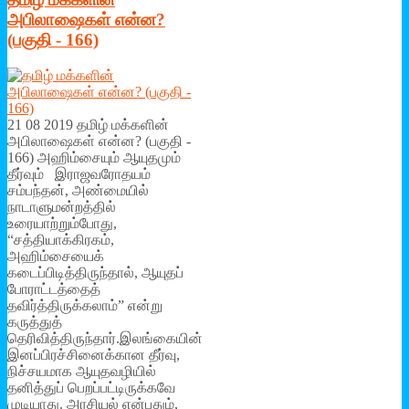
அபிலாஷைகள் என்ன?
(பகுதி - 166)
21 08 2019 தமிழ் மக்களின்
அபிலாஷைகள் என்ன? (பகுதி -
166) அஹிம்சையும் ஆயுதமும்
தீர்வும் இராஜவரோதயம்
சம்பந்தன், அண்மையில்
நாடாளுமன்றத்தில்
உரையாற்றும்போது,
“சத்தியாக்கிரகம்,
அஹிம்சையைக்
கடைப்பிடித்திருந்தால், ஆயுதப்
போராட்டத்தைத்
தவிர்த்திருக்கலாம்” என்று
கருத்துத்
தெரிவித்திருந்தார்.இலங்கையின்
இனப்பிரச்சினைக்கான தீர்வு,
நிச்சயமாக ஆயுதவழியில்
தனித்துப் பெறப்பட்டிருக்கவே
முடியாது. அரசியல் என்பதும்,