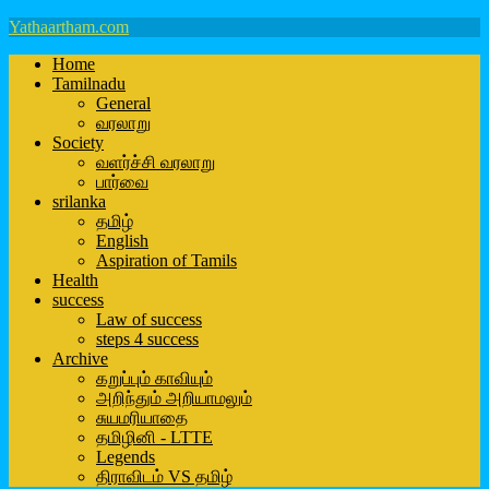
Yathaartham.com
Home
Tamilnadu
General
வரலாறு
Society
வளர்ச்சி வரலாறு
பார்வை
srilanka
தமிழ்
English
Aspiration of Tamils
Health
success
Law of success
steps 4 success
Archive
கறுப்பும் காவியும்
அறிந்தும் அறியாமலும்
சுயமரியாதை
தமிழினி - LTTE
Legends
திராவிடம் VS தமிழ்