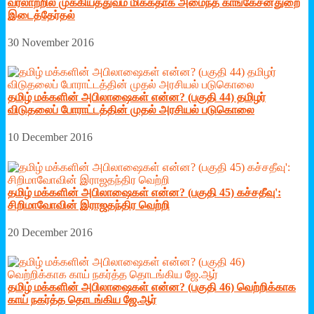
வரலாற்றில் முக்கியத்துவம் மிக்கதாக அமைந்த காங்கேசன்துறை
இடைத்தேர்தல்
30 November 2016
தமிழ் மக்களின் அபிலாஷைகள் என்ன? (பகுதி 44) தமிழர்
விடுதலைப் போராட்டத்தின் முதல் அரசியல் படுகொலை
10 December 2016
தமிழ் மக்களின் அபிலாஷைகள் என்ன? (பகுதி 45) கச்சதீவு':
சிறிமாவோவின் இராஜதந்திர வெற்றி
20 December 2016
தமிழ் மக்களின் அபிலாஷைகள் என்ன? (பகுதி 46) வெற்றிக்காக
காய் நகர்த்த தொடங்கிய ஜே.ஆர்