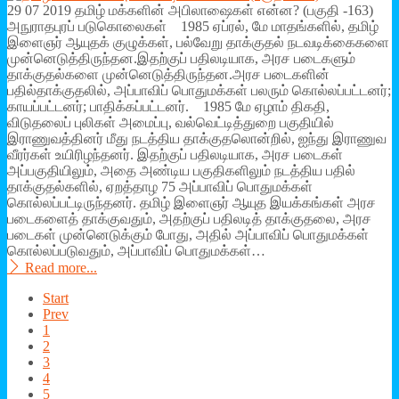
29 07 2019 தமிழ் மக்களின் அபிலாஷைகள் என்ன? (பகுதி -163)
அநுராதபுரப் படுகொலைகள் 1985 ஏப்ரல், மே மாதங்களில், தமிழ்
இளைஞர் ஆயுதக் குழுக்கள், பல்வேறு தாக்குதல் நடவடிக்கைகளை
முன்னெடுத்திருந்தன.இதற்குப் பதிலடியாக, அரச படைகளும்
தாக்குதல்களை முன்னெடுத்திருந்தன.அரச படைகளின்
பதில்தாக்குதலில், அப்பாவிப் பொதுமக்கள் பலரும் கொல்லப்பட்டனர்;
காயப்பட்டனர்; பாதிக்கப்பட்டனர். 1985 மே ஏழாம் திகதி,
விடுதலைப் புலிகள் அமைப்பு, வல்வெட்டித்துறை பகுதியில்
இராணுவத்தினர் மீது நடத்திய தாக்குதலொன்றில், ஐந்து இராணுவ
வீரர்கள் உயிரிழந்தனர். இதற்குப் பதிலடியாக, அரச படைகள்
அப்பகுதியிலும், அதை அண்டிய பகுதிகளிலும் நடத்திய பதில்
தாக்குதல்களில், ஏறத்தாழ 75 அப்பாவிப் பொதுமக்கள்
கொல்லப்பட்டிருந்தனர். தமிழ் இளைஞர் ஆயுத இயக்கங்கள் அரச
படைகளைத் தாக்குவதும், அதற்குப் பதிலடித் தாக்குதலை, அரச
படைகள் முன்னெடுக்கும் போது, அதில் அப்பாவிப் பொதுமக்கள்
கொல்லப்படுவதும், அப்பாவிப் பொதுமக்கள்…
Read more...
Start
Prev
1
2
3
4
5