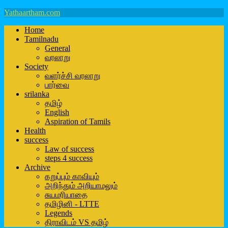
Yathaartham.com
Home
Tamilnadu
General
வரலாறு
Society
வளர்ச்சி வரலாறு
பார்வை
srilanka
தமிழ்
English
Aspiration of Tamils
Health
success
Law of success
steps 4 success
Archive
கறுப்பும் காவியும்
அறிந்தும் அறியாமலும்
சுயமரியாதை
தமிழினி - LTTE
Legends
திராவிடம் VS தமிழ்