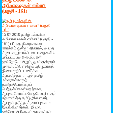
அபிலாஷைகள் என்ன?
(பகுதி - 161)
15 07 2019 தமிழ் மக்களின்
அபிலாஷைகள் என்ன? (பகுதி -
161) பிரிந்து நின்றவர்கள்
நோக்கம் ஒன்று; ஆனால், அதை
அடைவதற்காகப் பல பாதைகளில்
புறப்பட்ட பல அமைப்புகள்
ஒன்றோடொன்றும், தமக்குள்ளும்
முரண்பட்டு, எதிரும் புதிருமாகத்
திசைமாறிப் பயணிக்க
ஆரம்பித்தன. ஈழத் தமிழ்
மக்களுக்காகத்
தனிநாடொன்றைப்
பெற்றுக்கொள்வதற்காக,
ஆயுதப்போராட்டமே ஒரேவழி எனத்
தீர்மானித்த தமிழ் இளைஞர்,
ஆயுதம் தரித்த அமைப்புகளாக
இயங்கினார்கள். இவை
ஒவ்வொன்றினதும் உருவாக்கம்,