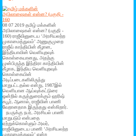
08 07 2019 தமிழ் மக்களின்
அபிலாஷைகள் என்ன? (பகுதி -
160) ராஜீவினுடைய ‘அரசியலற்ற
முகாமைத்துவம்’ அணுகுமுறை
ராஜீவ் காந்தியின் கீழான,
இந்தியாவின் வௌியுறவுக்
கொள்கையானது, அதற்கு
முன்பிருந்த இந்திரா காந்தியின்
கீழாக, இந்திய வௌியுறவுக்
கொள்கையின்
அடிப்படைகளிலிருந்து
மாறுபட்டதல்ல என்று, 1987இல்
வௌியான ஆய்வுக்கட்டுரை
ஒன்றில் கருத்துரைக்கும் ஹரிஷ்
கபூர், ஆனால், ராஜீவின் பாணி
வேறானதாக இருந்தது என்கிறார்.
நபருக்கு நபர், அரசியல் பாணி
மாறுபடும் என்பதை
ஏற்றுக்கொள்ளும் அவர்,
ராஜீவினுடைய பாணி ‘அரசியலற்ற
முகாமைத்துவம்’ என்ற