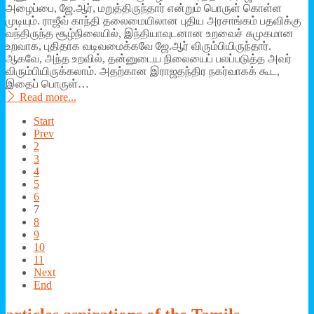
அழைப்பை, ஜே.ஆர், மறுத்திருந்தார் என்றும் பொருள் கொள்ள
முடியும். ராஜீவ் காந்தி தலைமையிலான புதிய அரசாங்கம் பதவிக்கு
வந்திருந்த சூழ்நிலையில், இந்தியாவுடனான உறவைச் சுமுகமான
உறவாக, புதிதாக வடிவமைக்கவே ஜே.ஆர் விரும்பியிருந்தார்.
ஆகவே, அந்த உறவில், தன்னுடைய நிலையைப் பலப்படுத்த அவர்
விரும்பியிருக்கலாம். அதற்கான இராஜதந்திர நகர்வாகக் கூட,
இதைப் பொருள்…
Read more...
Start
Prev
2
3
4
5
6
7
8
9
10
11
Next
End