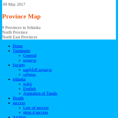
09 May 2017
Province
Map
9 Provinces in Srilanka
North Province
North East Provinces
Home
Tamilnadu
General
வரலாறு
Society
வளர்ச்சி வரலாறு
பார்வை
srilanka
தமிழ்
English
Aspiration of Tamils
Health
success
Law of success
steps 4 success
Archive