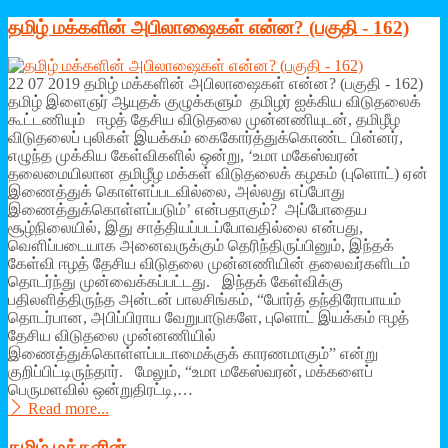
தமிழ் மக்களின் அபிலாஷைகள் என்ன? (பகுதி - 162)
22 07 2019 தமிழ் மக்களின் அபிலாஷைகள் என்ன? (பகுதி - 162)
தமிழ் இளைஞர் ஆயுதக் குழுக்களும் தமிழர் ஐக்கிய விடுதலைக்
கூட்டணியும் ஈழத் தேசிய விடுதலை முன்னணியுடன், தமிழீழ
விடுதலைப் புலிகள் இயக்கம் கைகோர்த்துக்கொண்ட பின்னர்,
எழுந்த முக்கிய கேள்விகளில் ஒன்று, ‘உமா மகேஸ்வரன்
தலைமையிலான தமிழீழ மக்கள் விடுதலைக் கழகம் (புளொட்) ஏன்
இணைத்துக் கொள்ளப்படவில்லை, அல்லது எப்போது
இணைத்துக்கொள்ளப்படும்’ என்பதாகும்? அப்போதைய
சூழ்நிலையில், இது சாத்தியப்படப்போவதில்லை என்பது,
வௌிப்படையாக அனைவருக்கும் தெரிந்திருப்பினும், இந்தக்
கேள்வி ஈழத் தேசிய விடுதலை முன்னணியின் தலைவர்களிடம்
தொடர்ந்து முன்வைக்கப்பட்டது. இந்தக் கேள்விக்கு
பதிலளித்திருந்த அன்டன் பாலசிங்கம், “போர்த் தந்திரோபாயம்
தொடர்பான, அபிப்பிராய வேறுபாடுகளே, புளொட் இயக்கம் ஈழத்
தேசிய விடுதலை முன்னணியில்
இணைத்துக்கொள்ளப்படாமைக்குக் காரணமாகும்” என்று
குறிப்பிட்டிருந்தார். மேலும், “உமா மகேஸ்வரன், மக்களைப்
பெருமளவில் ஒன்றுதிரட்டி,…
Read more...
தமிழ் மக்களின்