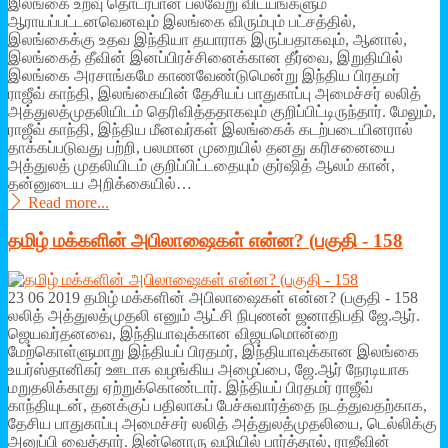
இலங்கை உறவு தொடர்பான பல்வேறு விடயங்களும்
ஆராயப்பட்டனவெனவும் இலங்கை விரும்பும் பட்சத்தில்,
இலங்கைக்கு உதவ இந்தியா தயாராக இருப்பதாகவும், ஆனால்,
இலங்கைத் தீவின் இனப்பிரச்சினைக்கான தீர்வை, இறுதியில்
இலங்கை அரசாங்கமே காணவேண்டுமென்று இந்திய பிரதமர்
ராஜீவ் காந்தி, இலங்கையின் தேசியப் பாதுகாப்பு அமைச்சர் லலித்
அத்துலத்முதலியிடம் தெரிவித்ததாகவும் குறிப்பிட்டிருந்தார். மேலும்,
ராஜீவ் காந்தி, இந்திய மீனவர்கள் இலங்கைக் கடற்படையினரால்
தாக்கப்படுவது பற்றி, பலமான முறையில் தனது கரிசனையை
அத்துலத் முதலியிடம் குறிப்பிட்டதையும் குர்ஷித் ஆலம் கான்,
தன்னுடைய அறிக்கையில்…
Read more...
தமிழ் மக்களின் அபிலாஷைகள் என்ன? (பகுதி - 158
23 06 2019 தமிழ் மக்களின் அபிலாஷைகள் என்ன? (பகுதி - 158
லலித் அத்துலத்முதலி எனும் ஆட்சி நிபுணன் ஜனாதிபதி ஜே.ஆர்.
ஜெயவர்தனவை, இந்தியாவுக்கான விஜயமொன்றை
மேற்கொள்ளுமாறு இந்தியப் பிரதமர், இந்தியாவுக்கான இலங்கை
உயர்ஸ்தானிகர் ஊடாக வழங்கிய அழைப்பை, ஜே.ஆர் நேரடியாக
மறுதலிக்காது ஏற்றுக்கொண்டார். இந்தியப் பிரதமர் ராஜீவ்
காந்தியுடன், தனக்குப் பதிலாகப் பேச்சுவார்த்தை நடத்துவதற்காக,
தேசிய பாதுகாப்பு அமைச்சர் லலித் அத்துலத்முதலியை, டெல்லிக்கு
அனுப்பி வைத்தார். இன்னொரு வழியில் பார்த்தால், ராஜீவின்