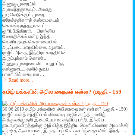
அணுகுமுறையில்
அமைந்ததாகவும், அவரது
முடிவெடுக்கும் முறை,
எதேச்சதிகாரத் தன்மையைக்
கொண்டிருந்ததாகவும்
குறிப்பிடுகிறார். பிராந்திய
மேலாதிக்கம் என்ற இந்திய
வௌியுறவுக் கொள்கையின்
அடிப்படை மாறவில்லை. ஆனால்,
ராஜீவ் அதை, இந்திரா காந்தியின்
இரும்புக்கரம் கொண்ட
அணுகுமுறையைவிட மாறுபட்டு,
தன்னுடைய தனித்துவப்
பாணியில் கையாள…
Read more...
தமிழ் மக்களின் அபிலாஷைகள் என்ன? (பகுதி - 159
30 06 2019 தமிழ் மக்களின் அபிலாஷைகள் என்ன? (பகுதி - 159)
ராஜீவ்-லலித் சந்திப்பின் விளைவு ராஜீவ் காந்தி - லலித்
அத்துலத்முதலி இடையேயான சந்திப்பு பற்றி, இந்திய
நாடாளுமன்றத்துக்கு அறிவித்த இந்திய வௌிவிவகார அமைச்சர்
குர்ஷித் ஆலம் கான், இருதரப்புப் பேச்சுவார்த்தைகளில், இந்திய -