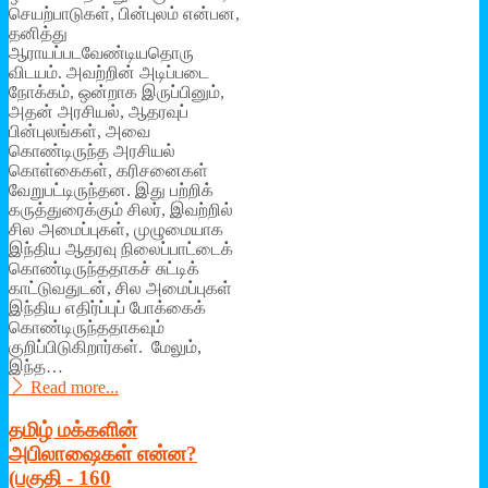
செயற்பாடுகள், பின்புலம் என்பன,
தனித்து
ஆராயப்படவேண்டியதொரு
விடயம். அவற்றின் அடிப்படை
நோக்கம், ஒன்றாக இருப்பினும்,
அதன் அரசியல், ஆதரவுப்
பின்புலங்கள், அவை
கொண்டிருந்த அரசியல்
கொள்கைகள், கரிசனைகள்
வேறுபட்டிருந்தன. இது பற்றிக்
கருத்துரைக்கும் சிலர், இவற்றில்
சில அமைப்புகள், முழுமையாக
இந்திய ஆதரவு நிலைப்பாட்டைக்
கொண்டிருந்ததாகச் சுட்டிக்
காட்டுவதுடன், சில அமைப்புகள்
இந்திய எதிர்ப்புப் போக்கைக்
கொண்டிருந்ததாகவும்
குறிப்பிடுகிறார்கள். மேலும்,
இந்த…
Read more...
தமிழ் மக்களின்
அபிலாஷைகள் என்ன?
(பகுதி - 160