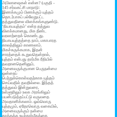
அபிலாஷைகள் என்ன? (பகுதி -
145 சர்வகட்சி மாநாடு:
இணக்கமும் பிணக்கும் யுத்தம்
தொடர்பாகப் பல்வேறுபட்ட
தத்துவநிலை விளக்கங்களுண்டு.
‘நியாயயுத்தம்’ என்ற தத்துவ
விளக்கமானது, மிக நீண்ட
வரலாற்றைக் கொண்டது.
நியாயயுத்தத்தை நாம், மகாபாரத
காலத்திலும் காணலாம்.
மிகச்சுருக்கமாக, இதன்
சாரத்தைக் கூறுவதென்றால்,
யுத்தம் என்பது தார்மீக ரீதியில்
தவறானதெனினும்,
அனைவருக்குமான பெருநன்மை
ஒன்றைப்
பெற்றுக்கொள்வதற்காக யுத்தம்
செய்வதில் தவறில்லை. இந்தத்
தத்துவம் இன்றுவரை,
உள்ளூரிலும் உலக அரங்கிலும்
பயன்படுத்தப்பட்டு வருவதை
அவதானிக்கலாம். ஒவ்வொரு
யுத்தமும், ஏதோவொரு வகையில்,
அனைவருக்கும் நன்மை
தரத்தக்க உயர்தார்மீகத்தை