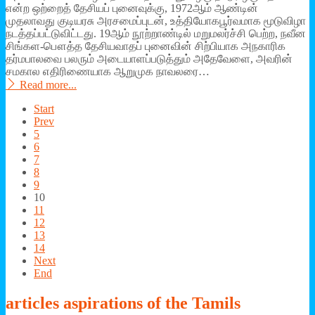
என்ற ஒற்றைத் தேசியப் புனைவுக்கு, 1972ஆம் ஆண்டின்
முதலாவது குடியரசு அரசமைப்புடன், உத்தியோகபூர்வமாக மூடுவிழா
நடத்தப்பட்டுவிட்டது. 19ஆம் நூற்றாண்டில் மறுமலர்ச்சி பெற்ற, நவீன
சிங்கள-பௌத்த தேசியவாதப் புனைவின் சிற்பியாக அநகாரிக
தர்மபாலவை பலரும் அடையாளப்படுத்தும் அதேவேளை, அவரின்
சமகால எதிரிணையாக ஆறுமுக நாவலரை…
Read more...
Start
Prev
5
6
7
8
9
10
11
12
13
14
Next
End
articles
aspirations of the Tamils