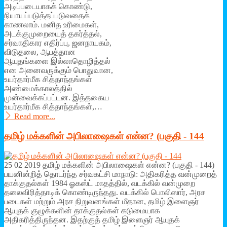
அடிப்படையாகக் கொண்டு,
நியாயப்படுத்தப்படுவதைக்
காணலாம். மனித உரிமைகள்,
அடக்குமுறையைத் தகர்த்தல்,
சர்வாதிகார எதிர்ப்பு, ஜனநாயகம்,
விடுதலை, ஆபத்தான
ஆயுதங்களை இல்லாதொழித்தல்
என அனைவருக்கும் பொதுவான,
உயர்தார்மீக சித்தாந்தங்கள்
அண்மைக்காலத்தில்
முன்வைக்கப்பட்டன. இத்தகைய
உயர்தார்மீக சித்தாந்தங்கள்,…
Read more...
தமிழ் மக்களின் அபிலாஷைகள் என்ன? (பகுதி - 144
25 02 2019 தமிழ் மக்களின் அபிலாஷைகள் என்ன? (பகுதி - 144)
பயனின்றித் தொடர்ந்த சர்வகட்சி மாநாடு: அதிகரித்த வன்முறைத்
தாக்குதல்கள் 1984 ஓகஸ்ட் மாதத்தில், வடக்கில் வன்முறை
தலைவிரித்தாடிக் கொண்டிருந்தது. வடக்கில் பொலிஸார், அரச
படைகள் மற்றும் அரச நிறுவனங்கள் மீதான, தமிழ் இளைஞர்
ஆயுதக் குழுக்களின் தாக்குதல்கள் கடுமையாக
அதிகரித்திருந்தன. இதற்குத் தமிழ் இளைஞர் ஆயுதக்