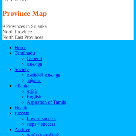
Province
Map
9 Provinces in Srilanka
North Province
North East Provinces
Home
Tamilnadu
General
வரலாறு
Society
வளர்ச்சி வரலாறு
பார்வை
srilanka
தமிழ்
English
Aspiration of Tamils
Health
success
Law of success
steps 4 success
Archive
கறுப்பும் காவியும்