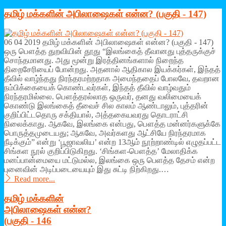
தமிழ் மக்களின் அபிலாஷைகள் என்ன? (பகுதி - 147)
06 04 2019 தமிழ் மக்களின் அபிலாஷைகள் என்ன? (பகுதி - 147)
ஒரு பௌத்த துறவியின் தூது “இலங்கைத் தீவானது புத்தருக்குச்
சொந்தமானது. அது மூன்று இரத்தினங்களால் நிறைந்த
திறைசேரியைப் போன்றது. அதனால் ஆதிகால இயக்கர்கள், இந்தத்
தீவில் வாழ்ந்தது நிரந்தரமற்றதாக அமைந்ததைப் போலவே, தவறான
நம்பிக்கையைக் கொண்டவர்கள், இந்தத் தீவில் வாழ்வதும்
நிரந்தரமில்லை. பௌத்தரல்லாத ஒருவர், தனது வலிமையைக்
கொண்டு இலங்கைத் தீவைச் சில காலம் ஆண்டாலும், புத்தரின்
குறிப்பிட்டதொரு சக்தியால், அத்தகையவரது தொடராட்சி
நிலைக்காது. ஆகவே, இலங்கை என்பது, பௌத்த மன்னர்களுக்கே
பொருத்தமுடையது; ஆகவே, அவர்களது ஆட்சியே நிரந்தரமாக
நீடிக்கும்” என்று ‘பூஜாவலிய’ என்ற 13ஆம் நூற்றாண்டில் எழுதப்பட்ட
சிங்கள நூல் குறிப்பிடுகிறது. ‘சிங்கள-பௌத்த’ மேலாதிக்க
மனப்பான்மையை மட்டுமல்ல, இலங்கை ஒரு பெளத்த தேசம் என்ற
புனைவின் அடிப்படையையும் இது சுட்டி நிற்கிறது.…
Read more...
தமிழ் மக்களின்
அபிலாஷைகள் என்ன?
(பகுதி - 146