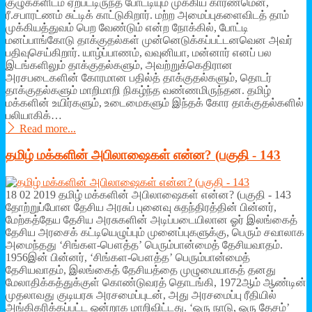
குழுக்களிடம் ஏற்பட்டிருந்த போட்டியும் முக்கிய காரணமென,
ரீ.சபாரட்ணம் சுட்டிக் காட்டுகிறார். மற்ற அமைப்புகளைவிடத் தாம்
முக்கியத்துவம் பெற வேண்டும் என்ற நோக்கில், போட்டி
மனப்பாங்கோடு தாக்குதல்கள் முன்னெடுக்கப்பட்டனவென அவர்
பதிவுசெய்கிறார். யாழ்ப்பாணம், வவுனியா, மன்னார் எனப் பல
இடங்களிலும் தாக்குதல்களும், அவற்றுக்கெதிரான
அரசபடைகளின் கோரமான பதில்த் தாக்குதல்களும், தொடர்
தாக்குதல்களும் மாறிமாறி நிகழ்ந்த வண்ணமிருந்தன. தமிழ்
மக்களின் உயிர்களும், உடைமைகளும் இந்தக் கோர தாக்குதல்களில்
பலியாகிக்…
Read more...
தமிழ் மக்களின் அபிலாஷைகள் என்ன? (பகுதி - 143
18 02 2019 தமிழ் மக்களின் அபிலாஷைகள் என்ன? (பகுதி - 143
தோற்றுப்போன தேசிய அரசுப் புனைவு சுதந்திரத்தின் பின்னர்,
மேற்கத்தேய தேசிய அரசுகளின் அடிப்படையிலான ஓர் இலங்கைத்
தேசிய அரசைக் கட்டியெழுப்பும் முனைப்புகளுக்கு, பெரும் சவாலாக
அமைந்தது ‘சிங்கள-பௌத்த’ பெரும்பான்மைத் தேசியவாதம்.
1956இன் பின்னர், ‘சிங்கள-பௌத்த’ பெரும்பான்மைத்
தேசியவாதம், இலங்கைத் தேசியத்தை முழுமையாகத் தனது
மேலாதிக்கத்துக்குள் கொண்டுவரத் தொடங்கி, 1972ஆம் ஆண்டின்
முதலாவது குடியரசு அரசமைப்புடன், அது அரசமைப்பு ரீதியில்
அங்கிகரிக்கப்பட்ட ஒன்றாக மாறிவிட்டது. ‘ஒரு நாடு, ஒரு தேசம்’