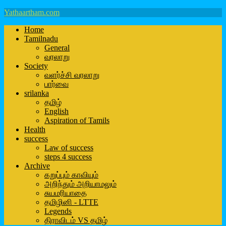
Yathaartham.com
Home
Tamilnadu
General
வரலாறு
Society
வளர்ச்சி வரலாறு
பார்வை
srilanka
தமிழ்
English
Aspiration of Tamils
Health
success
Law of success
steps 4 success
Archive
கறுப்பும் காவியும்
அறிந்தும் அறியாமலும்
சுயமரியாதை
தமிழினி - LTTE
Legends
திராவிடம் VS தமிழ்