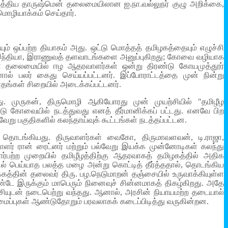
ப்படுத்திய தாருஷ்மென் தலைமையிலான ஐ.நா.வல்லுநர் குழு அறிக்கை,
 மொழியாக்கம் செய்தார்.
யும் ஒப்பற்ற தியாகம் அது. ஒட்டு மொத்தத் தமிழகத்தையும் எழுச்சி
ம் இந்தியா, இராணுவத் தளவாடங்களை அனுப்புகிறது; கோவை வழியாக
கள் தலைமையில் ஈழ ஆதரவாளர்கள் ஒன்று திரண்டு கோயமுத்தூர்
் பலர் கைது செய்யப்பட்டனர். இப்போராட்டத்தை முன் நின்று
ாதங்கள் சிறையில் அடைக்கப்பட்டனர்.
்து. முருகன், திருமொழி ஆகியோரது முன் முயற்சியில் "தமிழீழ
டு கோவையில் நடத்துவது எனத் தீர்மானிக்கப் பட்டது. எனவே பிற
ேறு பகுதிகளில் கலந்தாய்வுக் கூட்டங்கள் நடத்தப்பட்டன.
 தொடங்கியது. திருவாளர்கள் வைகோ, திருமாவளவன், டி.ராஜா,
ாளர் ரான் ரைட்னர் மற்றும் பல்வேறு இயக்க முன்னோடிகள் கலந்து
ர்பற்ற முறையில் தமிழீழத்திற்கு ஆதரவாகத் தமிழகத்தில் அதிக
் பெய்யாத பலத்த மழை அன்று கொட்டித் தீர்த்ததால், தொடங்கிய
்கத்தின் தலைவர் திரு. பழ.நெடுமாறன் தஞ்சையில் உருவாக்கியுள்ள
ண்டே இருக்கும் மாபெரும் நினைவுச் சின்னமாகத் திகழ்கிறது. அதே
சியுடன் நடைபெற்று வந்தது. ஆனால், அரசின் நியாயமற்ற தடையால்
 அமைப்புகள் ஆண்டுதோறும் பரவலாகக் கடைப்பிடித்து வருகின்றன.