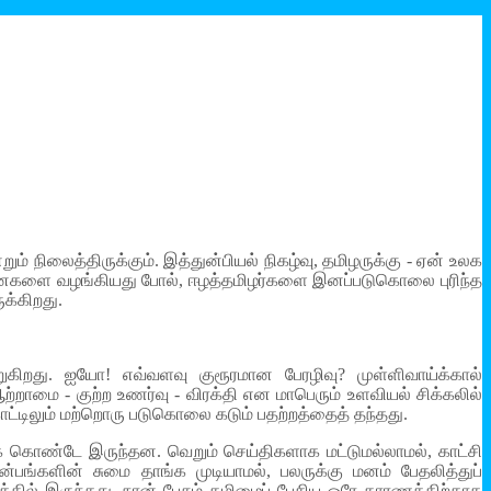
ம் நிலைத்திருக்கும். இத்துன்பியல் நிகழ்வு, தமிழருக்கு - ஏன் உலக
ண்டனைகளை வழங்கியது போல், ஈழத்தமிழர்களை இனப்படுகொலை புரிந்த
க்கிறது.
ுகிறது. ஐயோ! எவ்வளவு குரூரமான பேரழிவு? முள்ளிவாய்க்கால்
ற்றாமை - குற்ற உணர்வு - விரக்தி என மாபெரும் உளவியல் சிக்கலில்
ாட்டிலும் மற்றொரு படுகொலை கடும் பதற்றத்தைத் தந்தது.
 கொண்டே இருந்தன. வெறும் செய்திகளாக மட்டுமல்லாமல், காட்சி
ன்பங்களின் சுமை தாங்க முடியாமல், பலருக்கு மனம் பேதலித்துப்
தில் இருந்தது. நான் பேசும் தமிழைப் பேசிய ஒரே காரணத்திற்காக