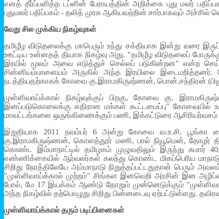
எனத் தீர்ப்பளித்த டப்ளின் பேராயத்தின் அறிக்கை புது மலர் பதி
புதுமலர் பதிப்பகம் - தலித் முரசு ஆகியவற்றின் சார்பாகவும் அச்ச
வேறு சில முக்கிய நிகழ்வுகள்
தமிழீழ விடுதலைக்கு மாபெரும் உந்து சக்தியாக இன்று வரை இருப்பத
ஊட்டிய உன்னதத் தியாக நிகழ்வு அது. "தமிழீழ விடுதலைப் போரு
இரயில் மூலம் அவை எடுத்துச் செல்லப் படுகின்றன" என்ற செ
சின்னியம்பாளையம் அருகில் அந்த இரயிலை இடைமறித்தனர். மே
நடத்தியதற்காகக் கோவை கு.இராமகிருஷ்ணன், பொன்.சந்திரன் (பியூசி
முள்ளிவாய்க்கால் நிகழ்வுக்குப் பிறகு, கோவை கு. இராமகிரு
இனப்படுகொலைக்கு எதிரான மக்கள் கூட்டமைப்பு" கோவையில் உருவ
மாவட்டங்களை ஒருங்கிணைக்கும் பணி, இக்கட்டுரை ஆசிரியர்வசம் ஒப்ப
இறுதியாக 2011 நவம்பர் 6 அன்று கோவை வ.உ.சி. பூங்கா மை
கு.இராமகிருஷ்ணன், கொளத்தூர் மணி, பால் நியூமென், தோழர் திய
கொண்ட இம்மாநாட்டில் தமிழகம் முழுவதிலும் இருந்து சுமார் 
எண்ணிக்கையில் ஆர்வலர்கள் கலந்து கொண்ட மிகப்பெரிய மாநாடு
சிறிது நேரத்திலேயே அம்மாநாடு நிறுத்தப்பட்டதுதான் பெரும் அவ
"முள்ளிவாய்க்கால் முற்றம்" சிங்கள இனவெறி அரசின் இன அழிப்பை
போல், மே 17 இயக்கம் ஆண்டு தோறும் முன்னெடுக்கும் "முள்ளிவ
அந்த நிகழ்வில் தற்பொழுது சிறிது பின்னடைவு ஏற்பட்டுள்ளது. தவி
முள்ளிவாய்க்கால் தரும் படிப்பினைகள்