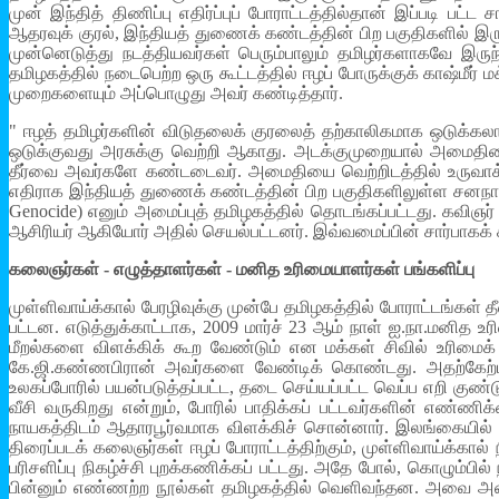
முன் இந்தித் திணிப்பு எதிர்ப்புப் போராட்டத்தில்தான் இப்படி பட
ஆதரவுக் குரல், இந்தியத் துணைக் கண்டத்தின் பிற பகுதிகளில் இர
முன்னெடுத்து நடத்தியவர்கள் பெரும்பாலும் தமிழர்களாகவே இரு
தமிழகத்தில் நடைபெற்ற ஒரு கூட்டத்தில் ஈழப் போருக்குக் காஷ்ம
முறைகளையும் அப்பொழுது அவர் கண்டித்தார்.
" ஈழத் தமிழர்களின் விடுதலைக் குரலைத் தற்காலிகமாக ஒடுக்க
ஒடுக்குவது அரசுக்கு வெற்றி ஆகாது. அடக்குமுறையால் அமைதிய
தீர்வை அவர்களே கண்டடைவர். அமைதியை வெற்றிடத்தில் உருவாக்
எதிராக இந்தியத் துணைக் கண்டத்தின் பிற பகுதிகளிலுள்ள சனநாய
Genocide) எனும் அமைப்புத் தமிழகத்தில் தொடங்கப்பட்டது. கவிஞர்
ஆசிரியர் ஆகியோர் அதில் செயல்பட்டனர். இவ்வமைப்பின் சார்பாகக் க
கலைஞர்கள் - எழுத்தாளர்கள் - மனித உரிமையாளர்கள் பங்களிப்பு
முள்ளிவாய்க்கால் பேரழிவுக்கு முன்பே தமிழகத்தில் போராட்டங்கள
பட்டன. எடுத்துக்காட்டாக, 2009 மார்ச் 23 ஆம் நாள் ஐ.நா.மனித உ
மீறல்களை விளக்கிக் கூற வேண்டும் என மக்கள் சிவில் உரிமைக
கே.ஜி.கண்ணபிரான் அவர்களை வேண்டிக் கொண்டது. அதற்கேற்ப த
உலகப்போரில் பயன்படுத்தப்பட்ட, தடை செய்யப்பட்ட வெப்ப எறி கு
வீசி வருகிறது என்றும், போரில் பாதிக்கப் பட்டவர்களின் எண
நாயகத்திடம் ஆதாரபூர்வமாக விளக்கிச் சொன்னார். இலங்கையில் 
திரைப்படக் கலைஞர்கள் ஈழப் போராட்டத்திற்கும், முள்ளிவாய்க்கால்
பரிசளிப்பு நிகழ்ச்சி புறக்கணிக்கப் பட்டது. அதே போல், கொழும்பில
பின்னும் எண்ணற்ற நூல்கள் தமிழகத்தில் வெளிவந்தன. அவை அனைத்