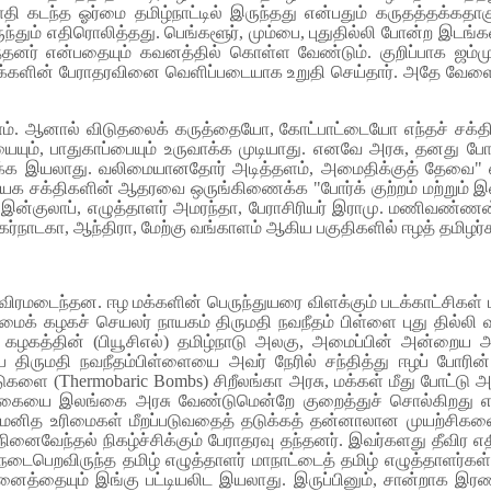
்ட சாதி கடந்த ஓர்மை தமிழ்நாட்டில் இருந்தது என்பதும் கருதத்தக்கதா
ுந்தும் எதிரொலித்தது. பெங்களூர், மும்பை, புதுதில்லி போன்ற இடங்
ந்தனர் என்பதையும் கவனத்தில் கொள்ள வேண்டும். குறிப்பாக ஜம்மு
ீர் மக்களின் பேராதரவினை வெளிப்படையாக உறுதி செய்தார். அதே வேளை
லாம். ஆனால் விடுதலைக் கருத்தையோ, கோட்பாட்டையோ எந்தச் சக்தி
ையும், பாதுகாப்பையும் உருவாக்க முடியாது. எனவே அரசு, தனது ப
க இயலாது. வலிமையானதோர் அடித்தளம், அமைதிக்குத் தேவை" என ய
க சக்திகளின் ஆதரவை ஒருங்கிணைக்க "போர்க் குற்றம் மற்றும் இன
 இன்குலாப், எழுத்தாளர் அமரந்தா, பேராசிரியர் இராமு. மணிவண்ணன்,
ர்நாடகா, ஆந்திரா, மேற்கு வங்காளம் ஆகிய பகுதிகளில் ஈழத் தமிழர்கள
் தீவிரமடைந்தன. ஈழ மக்களின் பெருந்துயரை விளக்கும் படக்காட்சிகள
ரிமைக் கழகச் செயலர் நாயகம் திருமதி நவநீதம் பிள்ளை புது தில்லி 
் கழகத்தின் (பியூசிஎல்) தமிழ்நாடு அலகு, அமைப்பின் அன்றைய
ிருமதி நவநீதம்பிள்ளையை அவர் நேரில் சந்தித்து ஈழப் போரின்
ண்டுகளை (Thermobaric Bombs) சிறீலங்கா அரசு, மக்கள் மீது போட்ட
்ணிக்கையை இலங்கை அரசு வேண்டுமென்றே குறைத்துச் சொல்கிறது 
மனித உரிமைகள் மீறப்படுவதைத் தடுக்கத் தன்னாலான முயற்சிகளைச் 
 நினைவேந்தல் நிகழ்ச்சிக்கும் பேராதரவு தந்தனர். இவர்களது தீவிர எத
் நடைபெறவிருந்த தமிழ் எழுத்தாளர் மாநாட்டைத் தமிழ் எழுத்தாளர்கள் 
தையும் இங்கு பட்டியலிட இயலாது. இருப்பினும், சான்றாக இரண்டு