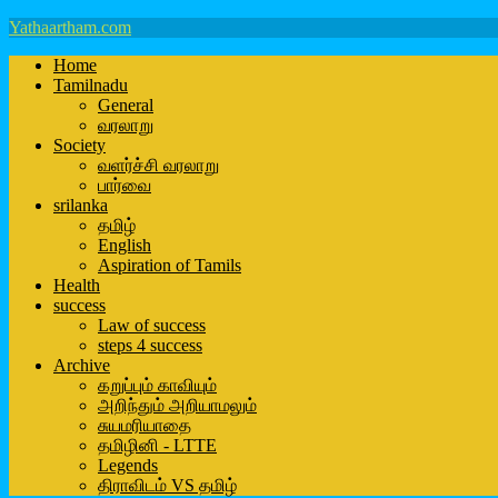
Yathaartham.com
Home
Tamilnadu
General
வரலாறு
Society
வளர்ச்சி வரலாறு
பார்வை
srilanka
தமிழ்
English
Aspiration of Tamils
Health
success
Law of success
steps 4 success
Archive
கறுப்பும் காவியும்
அறிந்தும் அறியாமலும்
சுயமரியாதை
தமிழினி - LTTE
Legends
திராவிடம் VS தமிழ்