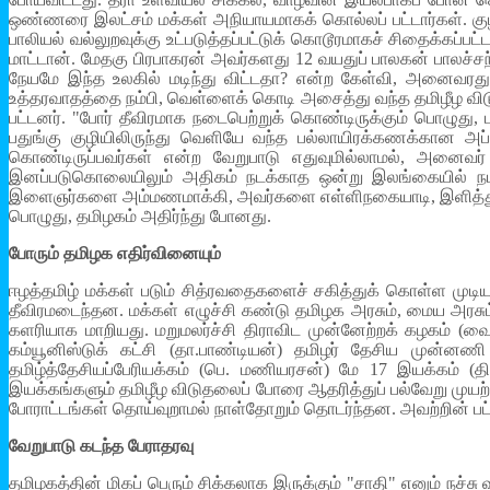
ஒண்ணரை இலட்சம் மக்கள் அநியாயமாகக் கொல்லப் பட்டார்கள். குழந்
பாலியல் வல்லுறவுக்கு உட்படுத்தப்பட்டுக் கொடூரமாகச் சிதைக்க
மாட்டான். மேதகு பிரபாகரன் அவர்களது 12 வயதுப் பாலகன் பாலச்சந்
நேயமே இந்த உலகில் மடிந்து விட்டதா? என்ற கேள்வி, அனைவரது 
உத்தரவாதத்தை நம்பி, வெள்ளைக் கொடி அசைத்து வந்த தமிழீழ விட
பட்டனர். "போர் தீவிரமாக நடைபெற்றுக் கொண்டிருக்கும் பொழுது, 
பதுங்கு குழியிலிருந்து வெளியே வந்த பல்லாயிரக்கணக்கான அப்ப
கொண்டிருப்பவர்கள் என்ற வேறுபாடு எதுவுமில்லாமல், அனைவ
இனப்படுகொலையிலும் அதிகம் நடக்காத ஒன்று இலங்கையில் நடந
இளைஞர்களை அம்மணமாக்கி, அவர்களை எள்ளிநகையாடி, இளித்துக்
பொழுது, தமிழகம் அதிர்ந்து போனது.
போரும் தமிழக எதிர்வினையும்
ஈழத்தமிழ் மக்கள் படும் சித்ரவதைகளைச் சகித்துக் கொள்ள முடியாம
தீவிரமடைந்தன. மக்கள் எழுச்சி கண்டு தமிழக அரசும், மைய அரசு
களரியாக மாறியது. மறுமலர்ச்சி திராவிட முன்னேற்றக் கழகம் (வை
கம்யூனிஸ்டுக் கட்சி (தா.பாண்டியன்) தமிழர் தேசிய முன்னண
தமிழ்த்தேசியப்பேரியக்கம் (பெ. மணியரசன்) மே 17 இயக்கம் (
இயக்கங்களும் தமிழீழ விடுதலைப் போரை ஆதரித்துப் பல்வேறு முயற
போராட்டங்கள் தொய்வுறாமல் நாள்தோறும் தொடர்ந்தன. அவற்றின் பட்ட
வேறுபாடு கடந்த பேராதரவு
தமிழகத்தின் மிகப் பெரும் சிக்கலாக இருக்கும் "சாதி" எனும் நச்