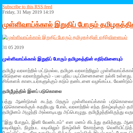
Subscribe to this RSS feed
Friday, 31 May 2019 14:19
முள்ளிவாய்க்கால் இறுதிப் போரும் தமிழகத்தி
31 05 2019
முள்ளிவாய்க்கால் இறுதிப் போரும் தமிழகத்தின் எதிர்வினையும்
தமிழீழ வரலாற்றில் மட்டுமல்ல, தமிழக வரலாற்றிலும் முள்ளிவாய்க்கா
விடுதலை வரலாற்றுக்கும் - பல புதிய படிப்பினைகளை நல்கி உள்ள
சிங்களக் காடையர்களுக்கும் கடும் தண்டனை வழங்கப்பட வேண்டும
தமிழீழத்தில் இனப் படுகொலை
பத்து ஆண்டுகள் கடந்த பிறகும் முள்ளிவாய்க்கால் படுகொலைக
படுகொலைக்குக் கதறியது போல், வரலாற்றில் எந்த நிகழ்வுக்கும் தம
தமிழினம் அழுந்தி அல்லாடியது அப்பொழுது. தமிழீழத்திலிருந்து வ
"இது போதும், இனி வேண்டாம்" என மனம் கிடந்து தவித்தது. ஆன
வடிவிலும், நிழற்பட வடிவிலும் நிகழ்வின் கோரத்தை வெளியிட்டு
போய்விட்டது. தீரா உளவியல் சிக்கல், வாழ்வின் இயல்பாகப் போன