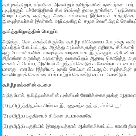
தமிழகத்திலும், சர்வதேச அளவிலும் தமிழர்களின் நண்பர்கள் யார
முடிந்ததும், பச்சோந்திகள் சில மெல்லத் தலை தூக்கின. " படுகொல
போராட்டத்தை எதிர்த்து அதை எவ்வளவு இழிவாகச் சித்தரிக்
இழைத்தவர்கள் இவர்கள். அறிவுலகிலும், சமூக வெளியிலும் நெளியும
தாய்த்தமிழகத்தின் பொறுப்பு
அடுத்து, தொடக்கத்திலிருந்தே தமிழீழ விடுதலைப் போருக்கு எதி
ஒப்பந்தம் போடப்பட்டது. அடுத்து அம்மக்களுக்கு எதிராக, சிங்களக
ஏழு போராளிகளின் சாவுக்குக் காரணமாக இருந்ததும், திலீபனின
சிறீலங்கா அரசுக்கு அனைத்து வகையிலும் ஆதரவு கொடுத்து அ
கைவிடச் செய்ய, அரசியல் அழுத்தம் கொடுக்க வேண்டிய கடமையும் பொற
மானது. எனவே இந்தியா, உதவி செய்யா விட்டாலும், ஈழத்தமிழர் 
வெளியுறவுக் கொள்கையில் மாற்றம் கொண்டு வரப்பட வேண்டும்.
தமிழீழ மக்களின் கடமை
அதே போல், தமிழீழமக்களின் முக்கியக் கோரிக்கைகளுக்கு ஆதரவா
(1) தமிழீழத்திலுள்ள சிங்கள இராணுவத்தைத் திரும்பப்பெறு!
(2) தமிழீழப் பகுதியைச் சிங்கள மயமாக்காதே!
(3) தமிழீழப் பகுதியில் இராணுவத்தால் ஆக்கிரமிக்கப்பட்ட காணி நி