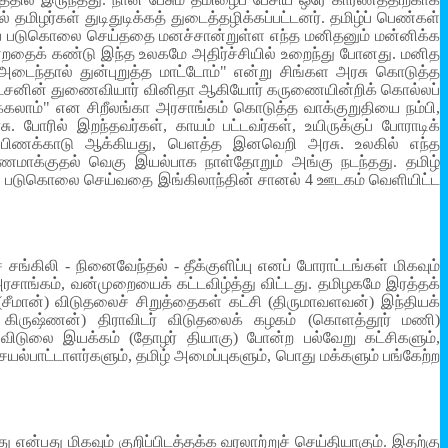
ிழர்கள் துடிதுடிக்கத் துடைத்தழிக்கப்பட்டனர். தமிழ்ப் பெண்கள்
த்துப் படுகொலை செய்ததை மனச்சான்றுள்ள எந்த மனிதனும் மன்னிக்க
்கொன்றதைக் கண்டு இந்த உலகமே அதிர்ச்சியில் உறைந்து போனது. மனித
அடைந்தால் துன்புறுத்த மாட்டோம்" என்று சிங்கள அரசு கொடுத்த
் நடேசனின் துணைவியார் வினிதா ஆகியோர் கருணையின்றிக் கொல்லப்
ைக்கலாம்" என சிறீலங்கா அரசாங்கம் கொடுத்த வாக்குறுதியை நம்பி,
போரில் இறந்தவர்கள், காயம் பட்டவர்கள், உயிருக்குப் போராடிக்
ே பிணக்காடு ஆக்கியது, பெளத்த இனவெறி அரசு. உலகில் எந்த
மாக்குதல் வெகு இயல்பாக நாள்தோறும் அங்கு நடந்தது. தமிழ்
் படுகொலை செய்வதை இங்கிலாந்தின் சானல் 4 ஊடகம் வெளியிட்ட
ங்கிலி - நினைவேந்தல் - தீக்குளிப்பு எனப் போராட்டங்கள் மிகவும்
சாங்கம், வன்முறையைக் கட்டவிழ்த்து விட்டது. தமிழகமே இரத்தக்
(சீமான்) விடுதலைச் சிறுத்தைகள் கட்சி (திருமாவளவன்) இந்தியக்
ாம கிருஷ்ணன்) திராவிடர் விடுதலைக் கழகம் (கொளத்தூர் மணி)
 விடுலை இயக்கம் (தோழர் தியாகு) போன்ற பல்வேறு கட்சிகளும்,
்பாட்டாளர்களும், தமிழ் அமைப்புகளும், பொது மக்களும் பங்கேற்ற
ன்பது மிகவும் குறிப்பிடத்தக்க வரலாற்றுச் செய்தியாகும். இதற்கு