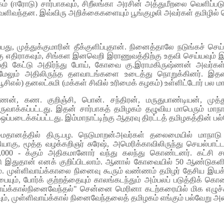
ப்பகம் (ஈரோடு) சார்பாகவும், சிறீலங்கா அரசின் அத்துமீறலை வெளி
ில் வெளிவந்தன. இவ்விரு அறிக்கைகளையும் பூங்குழலி அவர்கள் தமிழில்
ு, முத்துக்குமாரின் தீக்குளிப்புதான். நினைத்தாலே நடுங்கச் செய்
க்கு எதிராகவும், சிங்கள இனவெறி இராணுவத்திற்கு உதவி செய்யவு
ய்தி கேட்டு அதிர்ந்து போய், கோவை கு.இராமகிருஷ்ணன் அவர்
லும் அதிலிருந்த தளவாடங்களை உடைத்து நொறுக்கினர். இதனால
எல்) தனலட்சுமி (மக்கள் சிவில் உரிமைக் கழகம்) உள்ளிட்டோர் பல ம
ஷ்ணன், கண. குறிஞ்சி, பொன். சந்திரன், மருதுபாண்டியன், முத
ாக்கப்பட்டது. இதன் சார்பாகத் தமிழகம் தழுவிய மாபெரும் மாநா
டைக்கப்பட்டது. இம்மாநாட்டிற்கு ஆதரவு திரட்டத் தமிழகத்தின் பல்வ
தானத்தில் திரு.பழ. நெடுமாறன்அவர்கள் தலைமையில் மாநாடு
ாகு, மூத்த வழக்கறிஞர் சுரேஷ், அமெரிக்காவிலிருந்து செயல்பாட்ட
40,000 - க்கும் அதிகமானோர் வந்து கலந்து கொண்டனர். கட்சி சா
 இதுதான் எனக் குறிப்பிடலாம். ஆனால் கோவையில் 50 ஆண்டுகளில
லம். முள்ளிவாய்க்காலை நினைவு கூரும் வண்ணம் தமிழர் தேசிய இயக
யும், போர்க் குற்றத்தையும் காலங்கடந்தும் அம்பலப் படுத்திக் கொ
ாய்க்கால்நினைவேந்தல்" சென்னை மெரினா கடற்கரையில் மிக எழுச்
ரவும், முள்ளிவாய்க்கால் நினைவேந்தலைத் தமிழகம் எங்கும் பல்வேறு