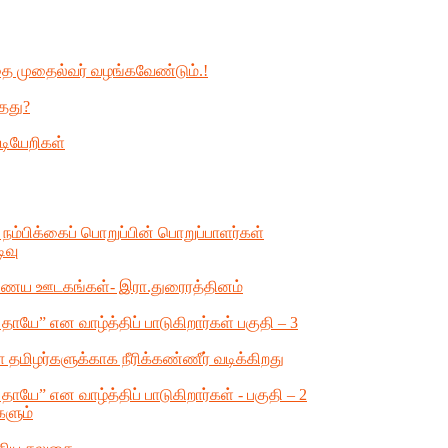
்தை முதைல்வர் வழங்கவேண்டும்.!
தது?
டியேறிகள்
் நம்பிக்கைப் பொறுப்பின் பொறுப்பாளர்கள்
ிவு
 இணைய ஊடகங்கள்- இரா.துரைரத்தினம்
ாயே” என வாழ்த்திப் பாடுகிறார்கள் பகுதி – 3
தமிழர்களுக்காக நீரிக்கண்ணீர் வடிக்கிறது
யே” என வாழ்த்திப் பாடுகிறார்கள் - பகுதி – 2
களும்