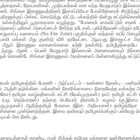
தைகள், நோயாளிகள், முதியவர்கள் என எந்த வேறுபாடும் இல்லாமல் தம
ப்பட்டனர். சிங்கள இராணுவத்தினர் இசைப்பிரியா போன்றோரைச் சீரழி
திரனுக்குப் பிஸ்கட் கொடுத்து விட்டு, பக்கத்தில் நின்று சுட்டுக
உள்ளத்திலும் பூதாகரமாக எழுந்தது. "போரைக் கைவிட்டுச் சரண் 
ுதலைப் புலிகள் அமைப்பைச் சேர்ந்த நடேசன், புலித்தேவன் மற்றும
பாதுகாப்பு வளையம் (No Fire Zone) பகுதிக்குள் வந்தால் உயிர் பிழ
ாவி மக்கள் மீது குண்டு வீசி நரவேட்டை ஆடியது இராஜபட்ச அரசு. 
ர் மீதும் இராணுவ வாகனங்களை ஏற்றி நசுக்கித் தமிழீழத்தைய
்தது. ஆண் - பெண் வேறுபாடு இல்லாமல் அனைவரையும் நிர்வாண
 கொண்டே சிங்கள இராணுவம் அவர்களைப் பின்னாலிருந்து சுட்டுப
ல் தமிழகத்தில் பேரணி - ஆர்ப்பாட்டம் - உண்ணா நோன்பு - மனிதச் ச
ம் அஞ்சி நடுங்கின. மக்களின் கோரிக்கையை நிறைவேற்ற வக்கற்ற அர
கோ) தமிழக வாழ்வுரிமைக் கட்சி (வேல்முருகன்) நாம் தமிழர் கட்சி 
ி (பழ. நெடுமாறன்) தந்தை பெரியார் திராவிடர் கழகம் (கு.இர
திருமுருகன்) ஆதித்தமிழர் பேரவை (இரா. அதியமான்) தமிழ்த்தேச
்சிகளை முன்னெடுத்தன. இவை தவிரவும் தமிழகமெங்கும் பல்வேறு செயல
ியல் மிக நீண்டது.
சு வளையத்தைத் தாண்டி, ஈழச் சிக்கல் தமிழக மக்களை ஒன்றிணைத்தது எ