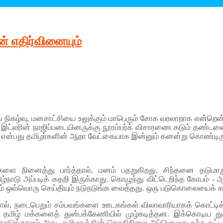
ன் எதிர்வினையும்
ல் நிகழ்வு, மனசாட்சியை உலுக்கும் மாபெரும் சோக வரலாறாக என்றென்று
து. இட்லரின் நாஜிப்படையினருக்கு நூரம்பர்க் விசாரணை கடும் த
் என்பது தமிழர்களின் ஆறா வேட்கையாக இன்னும் கனன்று கொண்டிரு
ளை நினைத்து பார்த்தால், மனம் பதறுகிறது. சிந்தனை தடுமாற
ிழ்நாடு அப்படிக் கதறி இருக்காது. கொழுந்து விட்டெறிந்த கோபம் - ஆ
ரும் ஒவ்வொரு செய்தியும் நடுநடுங்க வைத்தது. ஒரு படுகொலையைக் க
ால், நடைபெறும் சம்பவங்களை ஊடகங்கள் விலாவாரியாகக் கொட்டிக்
த் தமிழ் மக்களைத் துன்பக்கேணியில் முழ்கடித்தன. இக்கொடிய து
 கொடுங்காலம் அது. தமிழகத்தின் கொதிநிலை அப்பொழுது உச்ச கட்டத்