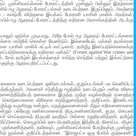
கும். முள்ளிவாய்க்கால் போராட்டத்தின் முன்னும் பின்னும் இதற்கான
களில் ஈழ ஆதரவுப் போராட்டங்கள் நடைபெற்றன. இருப்பினும், அவற்றை
 - காஷ்மீர் விடுதலை இயக்கப் போராளி யாசின் மாலிக் அவர்கள்,
யில் ஈழ ஆதரவுப் போராட்டத்திற்கு எதிரான அரசாங்கத்தின் அடக்கு
யாலும் ஒடுக்க முடியாது. அதே போல் ஈழ ஆதரவுப் போராட்டங்களை
ோக்கை மாற்றிக் கொள்ள வேண்டும். இல்லையேல், மக்கள் தமக்கான
ாசின் மாலிக் சுட்டிக் காட்டினார். தமிழீழ இனப்படுகொலைக்கு
ப்படுகொலைக்கு எதிரான மன்றம்" (Forum against War crimes and
 சேவ் தமிழ்ஸ் இயக்கத்தைச் சார்ந்த செந்தில் மற்றும் இக்கட்டுரை
ுக்கு ஆதரவு திரட்டப்பட்டது.
் பரவலாக நடைபெற்றன. ஒலிநாடாக்கள், குறும்படங்கள் பல வெளியிடப்
வந்திருந்தார். அவரைச் சந்தித்து ஈழத்தில் நடைபெறும் மனித உரிமை
 அனைத்திந்தியத் தலைவராக இருந்த மூத்த வழக்கறிஞர் (மறைந்த)
 கொடுமைகளை விரிவாக எடுத்துரைத்தார். குறிப்பாக, இரண்டாம்
ு அழித்து வருகிறது என்றும், மருத்துவமனைகள் மீதும் எறிகணைகளை
என்றும் பல்வேறு உண்மைகளைத் திரு.கண்ணபிரான், ஐ.நா. செயலர்
செய்வதாகத் திருமதி நவநீதம் பிள்ளை உறுதியளித்தார். தமிழ்த்
ிர்ப்பினால், கொழும்பில் நடைபெறவிருந்த இந்தியத் திரைப்பட விழாப்
புறக்கணித்தனர். தவிரவும், முள்ளிவாய்க்கால் பேரழிவுக்கு முன்னும்
 நூல்கள் குறிப்பிடத்தக்கன. "இராஜபட்ச ஒரு போர்க் குற்றவாளி"