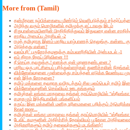
More
from (Tamil)
தன்மீதான நம்பிக்கையை மீண்டும் வெளிபடுத்தும் சந்தர்ப்பத
அழிந்து வரும் மொழிகளில் தமிழுக்கு எட்டாவது இடம்
சிறுபான்மையினரின் பிரதிநிதித்துவம் இதுவரை என்ன சாதித்
சாதிய அமைப்பு அரசியல் -2
ஈழத் தமிழராக இனம் மாறிய யாழ்பாணத் தெலுங்கு, கன்னட கு
அடுத்தது என்ன?
வலம்புரி’ புருசோத்தமனுக்கு கம்பவாரிதியின் அன்புமடல் -1
எம் தீராத நோய் பிரிவினை !!!
நீ செய்த தவறுக்கு.! எனக்கு ஏன் மரணதண்டனை.?
பாரிய ஒரு புரட்சியைப் புரிந்துள்ளார்கள் துணிச்சலின் நிறங்கள
விக்னேஸ்வரனை முன்வைத்து சம்பந்தன் எடுக்க வேண்டிய முட
ஏன் இந்த சோதனை?
தமிழ் மக்களை தவறாக வழிநடத்தும் சில புலம்பெயர் தமிழ்
விக்னேஸ்வரனின் செவ்வியும் ஊடகங்களும்
தமிழர்கள் லங்கா மாதாவை தங்கள் தாய்மொழியில் “ஸ்ரீலங்கா த
சமரசமும் இந்தியாவின் பங்களிப்பும்
கறுப்பு இன மக்களின் மனித உரிமைகளை பறிக்கும் அமெரிக்கா 
Read more...
தமிழர்கள் லங்கா மாதாவை தங்கள் தாய்மொழியில் “ஸ்ரீலங்கா தா
டேவிட் கமரூனின் அதிர்ச்சித் தோல்வியும் பூகோள அதிர்வலை
அதிகாரிகளும் தமிழ் தலைவர்களும் மடங்கினர்!