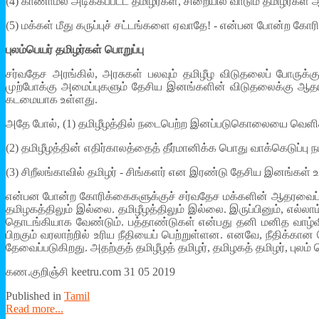
(4) காணாமல் அடிக்கப்பட்ட தமிழர்கள், சிறையில் வாடும் தமிழர்
(5) மக்கள் மீது கருப்புச் சட்டங்களை ஏவாதே! - என்பன போன்ற 
புலம்பெயர் தமிழர்கள் பொறுப்பு
சர்வதேச அரங்கில், அரசுகள் பலவும் தமிழீழ விடுதலைப் போருக
முற்போக்கு அமைப்புகளும் தேசிய இனங்களின் விடுதலைக்கு ஆதர
கடமையாக உள்ளது.
அதே போல், (1) தமிழீழத்தில் நடைபெற்ற இனப்படுகொலையை வெளி
(2) தமிழீழத்தின் எதிர்காலத்தைத் தீர்மானிக்க பொது வாக்கெடுப்பு ந
(3) சிறீலங்காவில் தமிழர் - சிங்களர் என இரண்டு தேசிய இனங்கள் 
என்பன போன்ற கோரிக்கைகளுக்குச் சர்வதேச மக்களின் ஆதரவைப் ப
தமிழகத்திலும் இல்லை. தமிழீழத்திலும் இல்லை. இருப்பினும், எல
தொடங்கியாக வேண்டும். பத்தாண்டுகள் என்பது தனி மனித வாழ்வ
பிறகும் வரலாற்றில் உரிய நீதியைப் பெற்றுள்ளன. எனவே, நீதிக்க
தேவைப்படுகிறது. அதற்குத் தமிழீழத் தமிழர், தமிழகத் தமிழர், புலம
கண.குறிஞ்சி keetru.com 31 05 2019
Published in
Tamil
Read more...