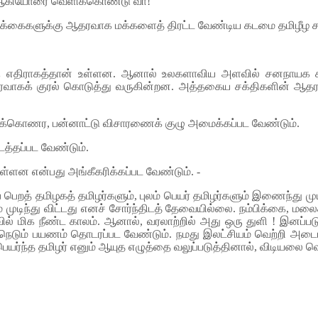
கள் ஆகியோரை வெளிக்கொண்டு வா!
கோரிக்கைகளுக்கு ஆதரவாக மக்களைத் திரட்ட வேண்டிய கடமை தமிழீழ 
்கு எதிராகத்தான் உள்ளன. ஆனால் உலகளாவிய அளவில் சனநாயக சக்
வாகக் குரல் கொடுத்து வருகின்றன. அத்தகைய சக்திகளின் ஆதரவைத்
க்கொணர, பன்னாட்டு விசாரணைக் குழு அமைக்கப்பட வேண்டும்.
டத்தப்பட வேண்டும்.
உள்ளன என்பது அங்கீகரிக்கப்பட வேண்டும். -
ெறத் தமிழகத் தமிழர்களும், புலம் பெயர் தமிழர்களும் இணைந்து 
்லாம் முடிந்து விட்டது எனச் சோர்ந்திடத் தேவையில்லை. நம்பிக்க
ில் மிக நீண்ட காலம். ஆனால், வரலாற்றில் அது ஒரு துளி ! இனப
ான நெடும் பயணம் தொடரப்பட வேண்டும். நமது இலட்சியம் வெற்றி அட
் பெயர்ந்த தமிழர் எனும் ஆயுத எழுத்தை வலுப்படுத்தினால், விடியலை வ