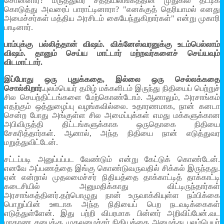
சொன்னார்? மருத்துவர் சத்தியலிங்கத்தின் முதுகில் தட்டிக்
கொடுத்து அவரைப் பாராட்டினாரா? "எனக்குத் தெரியாமல் எனது
அமைச்சர்கள் மத்திய அரசிடம் கையேந்துகிறார்கள்" என்று முகாரி
பாடினார்.
பாம்புக்கு பல்லித்தான் விஷம். விக்னேஸ்வரனுக்கு உடம்பெல்லாம்
விஷம். தானும் செய்ய மாட்டார் மற்றவர்களைச் செய்யவும்
விடமாட்டார்.
இப்போது ஒரு புதுக்கதை, இல்லை ஒரு செல்லக்கதை
சொல்கிறார்.
புலம்பெயர் தமிழ் மக்களிடம் இருந்து நிதியைப் பெற்றுச்
சில செயற்திட்டங்களை மேற்கொண்டோம். ஆனாலும், அரசாங்கம்
எதற்கும் ஒத்துழைப்பு வழங்கவில்லை. உதாரணமாக, நான் கனடா
சென்ற போது அங்குள்ள சில அமைப்புக்கள் எமது மக்களுக்கான
அபிவிருத்தி திட்டங்களுக்காக ஒருதொகை நிதியை
சேகரித்தார்கள். ஆனால், அந்த நிதியை நான் எடுத்துவர
மறுத்துவிட்டேன்.
சட்டப்படி அனுப்பப்பட வேண்டும் என்று கேட்டுக் கொண்டேன்.
எனவே அப்பணத்தை இங்கு கொண்டுவருவதில் சிக்கல் இருந்தது.
ஏன் என்றால் முதலமைச்சர் நிதியத்தை தாக்காட்டித் தாக்காட்டி
கடைசியில் அனுமதிக்காது விட்டிருந்தார்கள்
அரசாங்கத்தினர்.தற்பொழுது நான் உருவாக்கியுள்ள நம்பிக்கை
பொறுப்பின் ஊடாக அந்த நிதியைப் பெற நடவடிக்கைகள்
எடுத்துள்ளேன். இது பற்றி விபரமாக பின்னர் அறிவிப்பேன்.வட
மாகாண சபைக்கு முதலமைச்சர் நிதியத்தை அமைத்து புலம்பெயர்