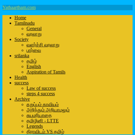
Yathaartham.com
Home
Tamilnadu
General
வரலாறு
Society
வளர்ச்சி வரலாறு
பார்வை
srilanka
தமிழ்
English
Aspiration of Tamils
Health
success
Law of success
steps 4 success
Archive
கறுப்பும் காவியும்
அறிந்தும் அறியாமலும்
சுயமரியாதை
தமிழினி - LTTE
Legends
திராவிடம் VS தமிழ்