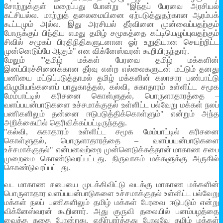
சோற்றுக்குள் மறைப்பது போன்று "இந்தப் பேரவை அரசியல்
கட்சியல்ல. மாற்றுத் தலைமையினை ஏற்படுத்துதற்கான ஆரம்பக்
கூட்டமும் அல்ல. இது அரசியல் தீர்வினை முன்வைப்பதற்கும்
போருக்குப் பிந்திய எமது தமிழ் சமூகத்தை கட்டியெழுப்புவதற்கும்
சிவில் சமூகப் பிரதிநிதிகளுடனான ஓர் உறுதியான செயற்றிட்ட
முன்னெடுப்பே ஆகும்" என விக்னேஸ்வரன் கூறியிருந்தார்.
மேலும் "'தமிழ் மக்கள் பேரவை தமிழ் மக்களின்
இனப்பிரச்சினைக்கான தீர்வு என்ற எல்லைகளுடன் மட்டும் தனது
பணியை மட்டுப்படுத்தாமல் தமிழ் மக்களின் கலாசார பண்பாட்டு
விழுமியங்களைப் பாதுகாத்தல், கல்வி, சுகாதாரம் உள்ளிட்ட சமூக
மேம்பாட்டில் கரிசனை கொள்ளுதல், பொருளாதாரத்தை –
வளப்பயன்பாடுகளை உச்சமாக்குதல் உள்ளிட்ட பல்வேறு மக்கள் நலப்
பணிகளிலும் தன்னை ஈடுபடுத்திக்கொள்ளும்" என்றும் அந்த
அறிக்கையில் தெரிவிக்கப்பட்டிருந்தது.
"கல்வி, சுகாதாரம் உள்ளிட்ட சமூக மேம்பாட்டில் கரிசனை
கொள்ளுதல், பொருளாதாரத்தை – வளப்பயன்பாடுகளை
உச்சமாக்குதல்" என்பனவற்றை முன்னெடுக்கத்தான் மாகாண சபை
முறைமை கொண்டுவரப்பட்டது. நிருவாகம் மக்களுக்கு அருகில்
கொண்டுவரப்பட்டது.
வட மாகாண சபையை முடக்கிவிட்டு வடக்கு மாகாண மக்களின்
பொருளாதார வளப்பயன்பாடுகளை உச்சமாக்குதல் உள்ளிட்ட பல்வேறு
மக்கள் நலப் பணிகளிலும் தமிழ் மக்கள் பேரவை ஈடுபடும் என்று
விக்னேஸ்வரன் கூறினார். அது குருவி தலையில் பனம்பழத்தை
வைத்த கதை போன்றது. எதிர்பார்த்தது போலவே தமிழ் மக்கள்