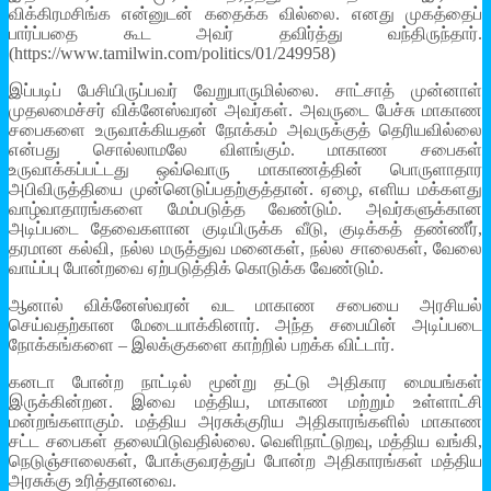
விக்கிரமசிங்க என்னுடன் கதைக்க வில்லை. எனது முகத்தைப்
பார்ப்பதை கூட அவர் தவிர்த்து வந்திருந்தார்.
(https://www.tamilwin.com/politics/01/249958)
இப்படிப் பேசியிருப்பவர் வேறுபாருமில்லை. சாட்சாத் முன்னாள்
முதலமைச்சர் விக்னேஸ்வரன் அவர்கள். அவருடை பேச்சு மாகாண
சபைகளை உருவாக்கியதன் நோக்கம் அவருக்குத் தெரியவில்லை
என்பது சொல்லாமலே விளங்கும். மாகாண சபைகள்
உருவாக்கப்பட்டது ஒவ்வொரு மாகாணத்தின் பொருளாதார
அபிவிருத்தியை முன்னெடுப்பதற்குத்தான். ஏழை, எளிய மக்களது
வாழ்வாதாரங்களை மேம்படுத்த வேண்டும். அவர்களுக்கான
அடிப்படை தேவைகளான குடியிருக்க வீடு, குடிக்கத் தண்ணீர்,
தரமான கல்வி, நல்ல மருத்துவ மனைகள், நல்ல சாலைகள், வேலை
வாய்ப்பு போன்றவை ஏற்படுத்திக் கொடுக்க வேண்டும்.
ஆனால் விக்னேஸ்வரன் வட மாகாண சபையை அரசியல்
செய்வதற்கான மேடையாக்கினார். அந்த சபையின் அடிப்படை
நோக்கங்களை – இலக்குகளை காற்றில் பறக்க விட்டார்.
கனடா போன்ற நாட்டில் மூன்று தட்டு அதிகார மையங்கள்
இருக்கின்றன. இவை மத்திய, மாகாண மற்றும் உள்ளாட்சி
மன்றங்களாகும். மத்திய அரசுக்குரிய அதிகாரங்களில் மாகாண
சட்ட சபைகள் தலையிடுவதில்லை. வெளிநாட்டுறவு, மத்திய வங்கி,
நெடுஞ்சாலைகள், போக்குவரத்துப் போன்ற அதிகாரங்கள் மத்திய
அரசுக்கு உரித்தானவை.