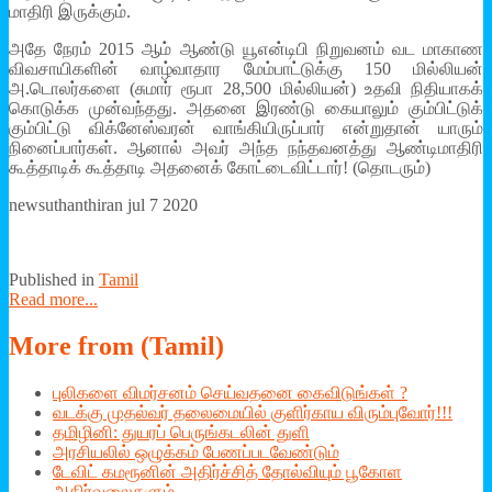
மாதிரி இருக்கும்.
அதே நேரம் 2015 ஆம் ஆண்டு யூஎன்டிபி நிறுவனம் வட மாகாண
விவசாயிகளின் வாழ்வாதார மேம்பாட்டுக்கு 150 மில்லியன்
அ.டொலர்களை (சுமார் ரூபா 28,500 மில்லியன்) உதவி நிதியாகக்
கொடுக்க முன்வந்தது. அதனை இரண்டு கையாலும் கும்பிட்டுக்
கும்பிட்டு விக்னேஸ்வரன் வாங்கியிருப்பார் என்றுதான் யாரும்
நினைப்பார்கள். ஆனால் அவர் அந்த நந்தவனத்து ஆண்டிமாதிரி
கூத்தாடிக் கூத்தாடி அதனைக் கோட்டைவிட்டார்! (தொடரும்)
newsuthanthiran jul 7 2020
Published in
Tamil
Read more...
More
from (Tamil)
புலிகளை விமர்சனம் செய்வதனை கைவிடுங்கள் ?
வடக்கு முதல்வர் தலைமையில் குளிர்காய விரும்புவோர்!!!
தமிழினி: துயரப் பெருங்கடலின் துளி
அரசியலில் ஒழுக்கம் பேணப்படவேண்டும்
டேவிட் கமரூனின் அதிர்ச்சித் தோல்வியும் பூகோள
அதிர்வலைகளும்