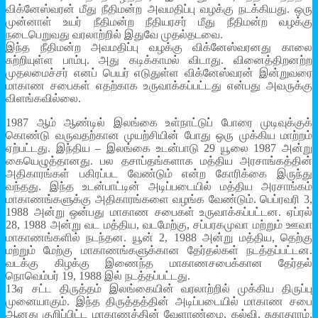
விக்னேஸ்வரன் மீது நீதிமன்ற அவமதிப்பு வழக்கு நடக்கியது. ஒரு
முன்னாள் உயர் நீதிமன்ற நீதியரசர் மீது நீதிமன்ற வழக்கு
நடைபெறுவது வரலாற்றில் இதுவே முதல்தடவை.
இந்த நீதிமன்ற அவமதிப்பு வழக்கு விக்னேஸ்வரனது காலை
சுற்றியுள்ள பாம்பு. அது கடிக்காமல் விடாது. வினைத்திறனற்ற
முதலமைச்சர் எனப் பெயர் எடுதுள்ள விக்னேஸ்வரன் இன்றுவரை
மாகாண சபைகள் எதற்காக உருவாக்கப்பட்டது என்பது அவருக்கு
விளங்கவில்லை.
1987 ஆம் ஆண்டில் இலங்கை உள்நாட்டுப் போரை முடிவுக்குக்
கொண்டு வருவதற்கான முயற்சியின் போது ஒரு முக்கிய மாற்றம்
ஏற்பட்டது. இந்திய – இலங்கை உடன்பாடு 29 யூலை 1987 அன்று
கையெழுத்தானது. பல தசாப்தங்களாக மத்திய அரசாங்கத்தின்
அதிகாரங்கள் பகிரப்பட வேண்டும் என்ற கோரிக்கை இருந்து
வந்தது. இந்த உடன்பாட்டின் அடிப்படையில் மத்திய அரசாங்கம்
மாகாணங்களுக்கு அதிகாரங்களை வழங்க வேண்டும். பெப்ரவரி 3,
1988 அன்று ஒன்பது மாகாண சபைகள் உருவாக்கப்பட்டன. ஏப்ரல்
28, 1988 அன்று வட மத்திய, வடமேற்கு, சப்பரகமுவா மற்றும் ஊவா
மாகாணங்களில் நடந்தன. யூன் 2, 1988 அன்று மத்திய, தெற்கு
மற்றும் மேற்கு மாகாணங்களுக்கான தேர்தல்கள் நடத்தப்பட்டன.
வடக்கு கிழக்கு இணைந்த மாகாணசபைக்கான தேர்தல்
நொவெம்பர் 19, 1988 இல் நடத்தப்பட்டது.
13ஏ சட்ட திருத்தம் இலங்கையின் வரலாற்றில் முக்கிய திருப்பு
முனையாகும். இந்த திருத்தத்தின் அடிப்படையில் மாகாண சபை
ஆனது குறிப்பிட்ட மாகாணத்தின் வேளாண்மை, கல்வி, சுகாதாரம்,