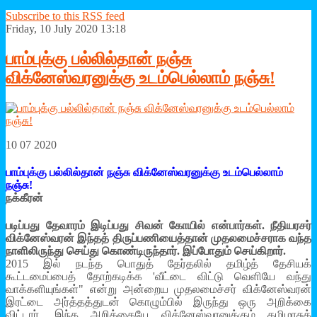
Subscribe to this RSS feed
Friday, 10 July 2020 13:18
பாம்புக்கு பல்லில்தான் நஞ்சு
விக்னேஸ்வரனுக்கு உடம்பெல்லாம் நஞ்சு!
10 07 2020
பாம்புக்கு பல்லில்தான் நஞ்சு விக்னேஸ்வரனுக்கு உடம்பெல்லாம்
நஞ்சு!
நக்கீரன்
படிப்பது தேவாரம் இடிப்பது சிவன் கோயில் என்பார்கள். நீதியரசர்
விக்னேஸ்வரன் இந்தத் திருப்பணியைத்தான் முதலமைச்சராக வந்த
நாளிலிருந்து செய்து கொண்டிருந்தார். இப்போதும் செய்கிறார்.
2015 இல் நடந்த பொதுத் தேர்தலில் தமிழ்த் தேசியக்
கூட்டமைப்பைத் தோற்கடிக்க 'வீட்டை விட்டு வெளியே வந்து
வாக்களியுங்கள்" என்று அன்றைய முதலமைச்சர் விக்னேஸ்வரன்
இரட்டை அர்த்தத்துடன் கொழும்பில் இருந்து ஒரு அறிக்கை
விட்டார். இந்த அறிக்கையே விக்னேஸ்வரனுக்கும் தமிழரசுக்