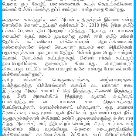
பேரவை ஒரு கோழிப் பண்ணையைக் கூடத் தொடங்கவில்லை.
எல்லாம் பேச்சுப் பல்லக்கு தம்பி கால்நடை என்ற கதை போன்றது.
எத்தனை காலத்துக்கு என் அப்பன் குதிருக்குள் இல்லை என்று
சொல்லிக் கொண்டிருப்பது? ஒக்தோபர் 24, 2018 இல் இந்த தமிழ்
மக்கள் பேரவை புதிய அவதாரம் எடுத்தது. அதாவது வட மாகாண
சபையின் ஆயுட் காலம் முடிவதற்கு முதல் நாள் தமிழ் மக்கள்
தேசியக் கூட்டணியை விக்னேஸ்வரன் தொடக்கினானார்.
தன்னைத்தானே அதன் செயலாளர் நாயகம் என அறிவித்தார்.
பதவிகளுக்கான முறையான தேர்தல் பின்னர் நடைபெறும் என்றார்.
ஆனால் தொடக்கக் கூட்டத்துக்குப் பின்னர் எந்தக் கூட்டமும்
நடைபெறவில்லை. தலைவரும் கிடையாது. பொருளாளரும்
கிடையாது. பாட்டும் நானே பாவமும் நானே என்பது போல எல்லாமே
விக்னேஸ்வரன்தான்.
தமிழ் மக்களின் பொருளாதாரத்தை, வாழ்வாதாரத்தை
உயர்த்துவதற்கு விக்னேஸ்வரன் கையில் வட மாகாண சபை
இருந்தது. அந்தச் சபையிடம் நிதி இருந்தது, ஆளணி இருந்தது,
ஒரு மினி அரசயந்திரம் இருந்தது. ஆனால் அவற்றைப்
பயன்படுத்தாமல் வட மாகாண சபை நிருவாகத்தைப்
போட்டுடைத்தார். அமைச்சர்களைப் பந்தாடினார். ஒரு மாகாண
அமைச்சரை கடித மூலம் பதவி நீக்கினார். தன்னைப் பதவி நீக்க
ஆளுநருக்கத்தான் அதிகாரம் உண்டு முதலமைச்சருக்கு அல்ல என
அந்த அமைச்சர் உயர் நீதிமன்றம் சென்றார். அவர் சார்பாக உயர்
நீதிமன்றம் தீர்ப்பு வழங்கியது. அதனை நடைமுறைப்படுத்த
விக்னேஸ்வரன் தவறிழைத்தார். இப்போது உயர் நீதிமன்றத்தில்