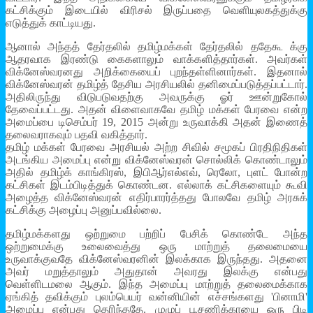
கட்சிக்கும் இடையில் விரிசல் இருப்பதை வெளியுலகத்துக்கு
எடுத்துக் காட்டியது.
ஆனால் அந்தத் தேர்தலில் தமிழ்மக்கள் தேர்தலில் ததேகூ க்கு
ஆதரவாக இரண்டு கைகளாலும் வாக்களித்தார்கள். அவர்கள்
விக்னேஸ்வரனது அறிக்கையைப் புறந்தள்ளினார்கள். இதனால்
விக்னேஸ்வரன் தமிழ்த் தேசிய அரசியலில் தனிமைப்படுத்தப்பட்டார்.
அதிலிருந்து விடுபடுவதற்கு அவருக்கு ஓர் ஊன்றுகோல்
தேவைப்பட்டது. அதன் விளைவாகவே தமிழ் மக்கள் பேரவை என்ற
அமைப்பை டிசெம்பர் 19, 2015 அன்று உருவாக்கி அதன் இணைத்
தலைவராகவும் பதவி வகித்தார்.
தமிழ் மக்கள் பேரவை அரசியல் அற்ற சிவில் சமூகப் பிரதிநிதிகள்
அடங்கிய அமைப்பு என்று விக்னேஸ்வரன் சொல்லிக் கொண்டாலும்
அதில் தமிழ்க் காங்கிரஸ், இபிஆர்எல்எவ், ரெலோ, புளட் போன்ற
கட்சிகள் இடம்பிடித்துக் கொண்டன. எல்லாக் கட்சிகளையும் கூவி
அழைத்த விக்னேஸ்வரன் எதிர்பாரர்த்தது போலவே தமிழ் அரசுக்
கட்சிக்கு அழைப்பு அனுப்பவில்லை.
தமிழ்மக்களது ஒற்றுமை பற்றிப் பேசிக் கொண்டே அந்த
ஒற்றுமைக்கு உலைவைத்து ஒரு மாற்றுத் தலைமையை
உருவாக்குவதே விக்னேஸ்வரனின் இலக்காக இருந்தது. அதனை
அவர் மறுத்தாலும் அதுதான் அவரது இலக்கு என்பது
வெள்ளிடமலை ஆகும். இந்த அமைப்பு மாற்றுத் தலைமைக்காக
ஏங்கித் தவிக்கும் புலம்பெயர் வன்னியின் எச்சங்களது 'பினாமி'
அமைப்பு என்பது தெரிந்ததே. முழுப் பூசணிக்காயை ஒரு பிடி