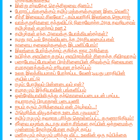
இன்று சர்வதேச செஞ்சிலுவை தினம்.!
போராட்டங்களுக்கும் தமிழ் மக்களுக்குமான இடைவெளி?
சீச்சீ இவையும் சிலவோ? - கம்பவாரிதி இலங்கை ஜெயராஜ்
வாக்குறுதிகளை தந்துவிட்டு நிறைவேறற்ற அரசு தவறியதால்
தமிழர்கள் ஏமாற்றம் part 2
தமிழர்கள் எந்த அளவுக்கு யோக்கியஸ்தர்கள்?
நமது நாட்டில் தோல்வியடைந்த அரசியலமைப்புகள்
நாளைய தலைவர்களுக்கு இடமளிப்போம்!
இலங்கை போர்க்குற்றம் குறித்த ஐநா அறிக்கை
உயிர்த்த ஞாயிறை கறுப்பு ஞாயிறாக்கிச் சிதைத்த தீவிரவாதம்
புரையோடிப்போயுள்ள பிரச்சினையின் தீர்வுக்கும் நிலையான
சமாதானத்துக்கும் சரியான சந்தர்ப்பம்
உலக இலக்கியமாகப் போற்றப்பட வேண்;டியது பாரதியின்
குயில் பாட்டு
ஈழம்: பேரழிவும் பின்னடைவும் ஏன்?
சமரசமும் இந்தியாவின் பங்களிப்பும்
ஓஸ்ரேலியாவிலிருந்து தற்கொலைப்படையுடன் புறப்பட
தயாராகும் பிரபாகரன் படையணி
ஐயம் தரும் அறிக்கையும் என் அயர்வும்...!
அமெரிக்க வியூகத்தை உடைக்க முடியுமா?
தமிழ் ஈழமும் தவறாக புரிந்து கொள்ளப்பட்ட கருணாநிதியும்!
தீர்வை வழங்க கூடாது என்ற சிங்கள தரப்பின் ஒற்றுமைக்கு
முன்னால் தோற்றுப்போன தமிழர் தரப்பு
மனிதமும் தர்மமும் மரித்து விட்ட உலகின் ஒரு நம்பிக்கை