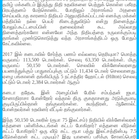
தமிழ் மக்களிடம் இருந்து நிதி உதவிகளை பெற்றுக் கொள்ள பகீரத
பிரயத்தனம் மேற்கொண்ட போதிலும் அரசாங்கம் அதனை
செய்யவிடாத காரணம் நிதியம் அனுமதிக்கப்பட்டால் எனக்கு மக்கள்
மத்தியில் நல்ல பெயர் கிடைத்துவிடும் என்று நினைத்துப்
போலும்.கூட்டமைப்பின் தலைவர்கள் கூட அவ்வாறு
நினைத்தார்களோ என்னவோ அந்த நிதியத்தை உருவாக்கும்படி
தாங்கள் முண்டுகொடுத்து வந்த அரசாங்கத்திடம் ஒரு போதும்
கேட்கவில்லை.
2017 இல் கனடாவில் சேர்த்த பணம் எவ்வளவு தெரியுமா? மொத்த
வருவாய் 113,500 டொலர்கள். செலவு 63,350 டொலர்கள். மிகு
வருவாய் 50,150 டொலர்கள். செலவில் விக்னேஸ்வரனது
பயணத்துக்கும் பாதுகாப்புக்கு மட்டும் 11,434 டொலர் செலவானது.
ஏழை பங்காளன் தங்கியிருந் 5 நட்சத்திர ஹோட்டல் (Hilton) செலவு
மட்டும் டொலர் 2,384 டொலர்கள் ஆகும்
கனடா ததேகூ இன் அழைப்பின் பேரில் சம்பந்தன் ஐயா,
சேனாதிராசா போன்றோர் வந்தால் திரு குகதாசனது அடுக்குமாடி
குடியிருப்பில்தான் தங்குவார்கள்ள. சுமந்திரன், ஆனோல்ட்
போன்றவர்கள் உறவினர் வீட்டில் தங்குவார்கள்.
இந்த 50,150 டொலரில் (ரூபா 75 இலட்சம்) நிதியில் விக்னேஸ்வரன்
எத்தனை பள்ளிக்கூடங்கள் கட்டப் போகிறார்? எத்தனை வீடுகள்
கட்டப் போகிறார்? ஒரு வீடு கட்ட ரூபா பத்து இலட்சத்தின்படி 7.5
வீடுகள்தான் கட்ட முடியும்? இது யானைப் பசிக்கு சோளப்பொரி