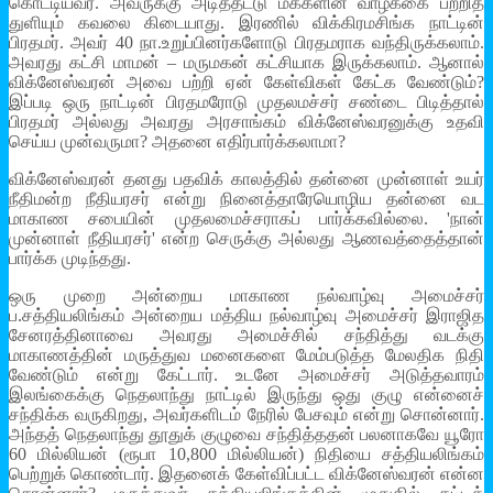
கொட்டியவர். அவருக்கு அடித்தட்டு மக்களின் வாழ்க்கை பற்றித்
துளியும் கவலை கிடையாது. இரணில் விக்கிரமசிங்க நாட்டின்
பிரதமர். அவர் 40 நா.உறுப்பினர்களோடு பிரதமராக வந்திருக்கலாம்.
அவரது கட்சி மாமன் – மருமகன் கட்சியாக இருக்கலாம். ஆனால்
விக்னேஸ்வரன் அவை பற்றி ஏன் கேள்விகள் கேட்க வேண்டும்?
இப்படி ஒரு நாட்டின் பிரதமரோடு முதலமச்சர் சண்டை பிடித்தால்
பிரதமர் அல்லது அவரது அரசாங்கம் விக்னேஸ்வரனுக்கு உதவி
செய்ய முன்வருமா? அதனை எதிர்பார்க்கலாமா?
விக்னேஸ்வரன் தனது பதவிக் காலத்தில் தன்னை முன்னாள் உயர்
நீதிமன்ற நீதியரசர் என்று நினைத்தாரேயொழிய தன்னை வட
மாகாண சபையின் முதலமைச்சராகப் பார்க்கவில்லை. 'நான்
முன்னாள் நீதியரசர்' என்ற செருக்கு அல்லது ஆணவத்தைத்தான்
பார்க்க முடிந்தது.
ஒரு முறை அன்றைய மாகாண நல்வாழ்வு அமைச்சர்
ப.சத்தியலிங்கம் அன்றைய மத்திய நல்வாழ்வு அமைச்சர் இராஜித
சேனரத்தினாவை அவரது அமைச்சில் சந்தித்து வடக்கு
மாகாணத்தின் மருத்துவ மனைகளை மேம்படுத்த மேலதிக நிதி
வேண்டும் என்று கேட்டார். உடனே அமைச்சர் அடுத்தவாரம்
இலங்கைக்கு நெதலாந்து நாட்டில் இருந்து ஒது குழு என்னைச்
சந்திக்க வருகிறது, அவர்களிடம் நேரில் பேசவும் என்று சொன்னார்.
அந்தத் நெதலாந்து தூதுக் குழுவை சந்தித்ததன் பலனாகவே யூரோ
60 மில்லியன் (ரூபா 10,800 மில்லியன்) நிதியை சத்தியலிங்கம்
பெற்றுக் கொண்டார். இதனைக் கேள்விப்பட்ட விக்னேஸ்வரன் என்ன