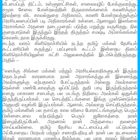
வீடமைப்புத் திட்டம், உள்ளூராட்சிகள், சாலைவழிப் போக்குவரத்து,
சமூக சேவை போன்றவற்றின் நிருவாகங்களைக் கவனிக்கும்.
இவற்றை விட காவல்துறை அதிகாரம், காணி போன்றவற்றுக்கும்
அரசியலமைப்பின் படி அதிகாரங்கள் உள்ளன, ஆனாலும் இலங்கை
அரசாங்கம் அதனை நடைமுறைப் படுத்த மறுத்து வருகிறது. நில
குறைபாடுகள் இருந்தும் இந்தத் திருத்தம் சமஷ்டி அம்சங்கங்கள்
கொண்டதாக இருக்கிறது.
கடந்த வாரம் கிளிநொச்சியில் நடந்த தமிழ் மக்கள் தேசியக்
கூட்டணியின் கருத்துப் பரப்புரைக் கூட்டம் இன்றைய தினம்
கிளிநொச்சியிலுள்ள கட்சி அலுவலகத்தில் இடம்பெற்றிருந்தது.
அதில் –
"எனக்கு சிங்கள மக்கள் மற்றும் அரசியல்வாதிகளுடன் இருந்த
தொடர்புகள் காரணமாக நான் அரசாங்கத்துடன் இணைந்து
அவர்களுக்கு ஏற்பதாளம் போட்டிருந்தால் அல்லது அவர்களை
நெல்சன் மண்டேலாவுக்கு ஒப்பிட்டுத் துதி பாடி இருந்திருந்தால்
எனது மாகாண சபைக்கு பல மடங்கு நிதியை அவர்கள் ஒதுக்கி
இருந்திருப்பார்கள். பல செயற்திட்டங்களை இங்கு முன்னெடுக்க
அனுமதி வழங்கி இருப்பார்கள். ஆனால், அவ்வாறு செய்திருந்தால்,
தமிழ் மக்களின் பல தசாப்த கால உரிமை போராட்டங்களுக்கு பெரும்
பின்னடைவை ஏற்படுத்தும் பெரும் துரோகத்தை நான்
இழைத்திருப்பேன். அதனால் நான் அத்தகைய தவறைச்
செய்யவில்லை. தமிழ் தேசிய கூட்டமைப்புடன் மட்டுமல்ல,
அப்போதைய பிரதமர் மற்றும் சனாதிபதியுடன் நான் பல தடவைகள்
இதன் காரணமாக முரண்படநேர்ந்தது. பல மாத காலம் இரணில்