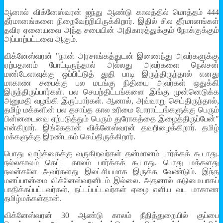
ஆனால் விக்னேஸ்வரன் ஐந்து ஆண்டு காலத்தில் மொத்தம் 444
தீர்மானங்களை நிறைவேற்றியிருக்கிறார். இதில் சில தீர்மானங்கள்
தவிர ஏனையவை அந்த சபையின் அதிகாரத்துக்கும் நோக்குக்கும்
அப்பாற்பட்டவை ஆகும்.
விக்னேஸ்வரன் "நான் அரசாங்கத்துடன் இணைந்து அவர்களுக்கு
ஏற்பதாளம் போட்டிருந்தால் அல்லது அவர்களை நெல்சன்
மண்டேலாவுக்கு ஒப்பிட்டுத் துதி பாடி இருந்திருந்தால் எனது
மாகாண சபைக்கு பல மடங்கு நிதியை அவர்கள் ஒதுக்கி
இருந்திருப்பார்கள். பல செயற்திட்டங்களை இங்கு முன்னெடுக்க
அனுமதி வழங்கி இருப்பார்கள். ஆனால், அவ்வாறு செய்திருந்தால்,
தமிழ் மக்களின் பல தசாப்த கால உரிமை போராட்டங்களுக்கு பெரும்
பின்னடைவை ஏற்படுத்தும் பெரும் துரோகத்தை இழைத்திருப்பேன்"
என்கிறார். இங்கேதான் விக்னேஸ்வரன் தவறிழைக்கிறார். தமிழ்
மக்களுக்கு இரண்டகம் செய்திருக்கிறார்.
பொது வாழ்க்கைக்கு வருகிறவர்கள் தன்மானம் பார்க்கக் கூடாது.
நல்லகாலம் கெட்ட காலம் பார்க்கக் கூடாது. பொது மக்களது
நலன்களே அவர்களது இலட்சியமாக இருக்க வேண்டும். இந்த
மனப்பான்மை விக்னேஸ்வரனிடம் இல்லை. அதனால் கடுமையாகப்
பாதிக்கப்பட்டவர்கள், நட்டப்பட்டவர்கள் ஏழை எளிய வட மாகாண
தமிழ்மக்கள்தான்.
விக்னேஸ்வரன் 30 ஆண்டு காலம் நீதித்துறையில் குப்பை