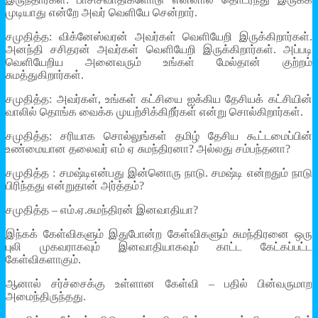
முடியாது என்றே அவர் வெளியே சென்றார்.
சமுதித்த: விக்னேஸ்வரன் அவர்கள் வெளியேறி இருக்கிறார்கள்.
அனந்தி சசிதரன் அவர்கள் வெளியேறி இருக்கிறார்கள். அப்படி
வெளியேறிய அனைவரும் உங்கள் மேல்தான் குற்றம்
சுமத்துகிறார்கள்.
சமுதித்த: அவர்கள், உங்கள் கட்சியை ஐக்கிய தேசியக் கட்சியின்
வாலில் தொங்க வைக்க முயற்சிக்கிறீர்கள் என்று சொல்கிறார்கள்.
சமுதித்த: சரியாக சொல்லுங்கள் தமிழ் தேசிய கூட்டமைப்பின்
உண்மையான தலைவர் எம் ஏ சுமந்திரனா? அல்லது சம்பந்தனா?
சமுதித்த : சமஷ்டிஎன்பது இன்னொரு நாடு. சமஷ்டி என்றதும் நாடு
பிரிந்தது என்றுதான் அர்த்தம்?
சமுதித்த – எம்.ஏ.சுமந்திரன் இனவாதியா?
இந்கக் கேள்விகளும் இதுபோன்ற கேள்விகளும் சுமந்திரனை ஒரு
புலி முகவராகவும் இனவாதியாகவும் காட்ட கேட்கப்பட்ட
கேள்விகளாகும்.
ஆனால் சர்ச்சைக்கு உள்ளான கேள்வி – பதில் பின்வருமாற
அமைந்திருந்தது.