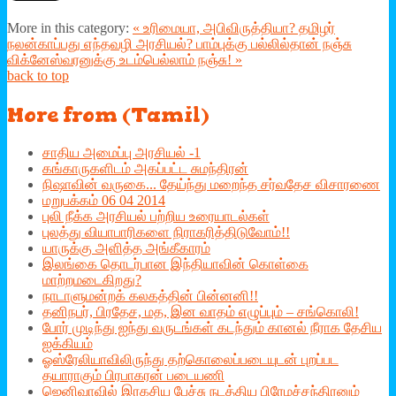
More in this category:
« உரிமையா, அபிவிருத்தியா? தமிழர்
நலன்காப்பது எந்தவழி அரசியல்?
பாம்புக்கு பல்லில்தான் நஞ்சு
விக்னேஸ்வரனுக்கு உடம்பெல்லாம் நஞ்சு! »
back to top
More
from (Tamil)
சாதிய அமைப்பு அரசியல் -1
கங்காருகளிடம் அகப்பட்ட சுமந்திரன்
நிஷாவின் வருகை... தேய்ந்து மறைந்த சர்வதேச விசாரணை
மறுபக்கம் 06 04 2014
புலி நீக்க அரசியல் பற்றிய உரையாடல்கள்
புலத்து வியாபாரிகளை நிராகரித்திடுவோம்!!
யாருக்கு அளித்த அங்கீகாரம்
இலங்கை தொடர்பான இந்தியாவின் கொள்கை
மாற்றமடைகிறது?
நாடாளுமன்றக் கலகத்தின் பின்னனி!!
தனிநபர், பிரதேச, மத, இன வாதம் எழுப்பும் – சங்கொலி!
போர் முடிந்து ஐந்து வருடங்கள் கடந்தும் கானல் நீராக தேசிய
ஐக்கியம்
ஓஸ்ரேலியாவிலிருந்து தற்கொலைப்படையுடன் புறப்பட
தயாராகும் பிரபாகரன் படையணி
ஜெனிவாவில் இரகசிய பேச்சு நடத்திய பிரேமச்சந்திரனும்