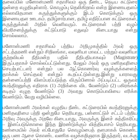
தலைப்பில் மனோன்மணி சதாசிவம் ஒரு நீண்ட, நெடிய கட்டுரை
ஒன்றை எழுதியுள்ளார். கொழும்பு தெலிகிறாவ் என்ற இணையதளம்
எல்லாவிதமான கருத்துக்களுக்கும் இடம் கொடுக்கும் ஒரு
இணையதள ஊடகம். தமிழ்சார்பான, தமிழ் எதிர்ப்பான கட்டுரைகள்,
கருத்துக்கள் அதில் வெளிவரும். கட்டுரைகள் பற்றி எழும்
விமரிசனத்துக்கு கட்டுப்பாடு எதுவும் கிடையாது என்று
சொல்லலாம்.
மனோன்மணி சதாசிவம் பற்றிய அறிமுகத்தில் அவர் ஒரு
சட்டத்தரணி என்றும் சிறிலங்கா, வவுனியா மாவட்ட மற்றும் வவுனியா
குற்றவியல் நீதிமன்ற பதில் நீதிபதியாகவும் (Magistrate)
இருப்பதாகச் சொல்லப்பட்டுள்ளது. மேலும் அவர் ஒரு மனிதவுரிமை
செயற்பாட்டளர் என்றும் பல ஆட்கொணர்வு வழக்குக்களைத்
தாக்கல் செய்தவர் என்றும் கூறப்பட்டுள்ளது.இன்று யாராவது
தன்னைப்பற்றி விளம்பரப்படுத்த விரும்பினால் அப்படிப்பட்ட ஒருவர்
சுமந்திரனுக்கு எதிராக (1) அறிக்கை விட வேண்டும் (2) பகிரங்கக்
கடிதம் எழுத வேண்டும் (3) அவரது கொடும்பாவியை எரிக்க
வேண்டும். வேறு வழியில்லை.
மனோன்மணி அவர்கள் எழுதிய நீண்ட கட்டுரையில் சுமந்திரனுக்கு
மனிதவுரிமை பற்றி ஒன்றுமே தெரியாது, பன்னாட்டுச் சட்டம் பற்றிய
அறிவு அவருக்கு அறவே கிடையாது, அவருக்கு இனச் சுத்திகரிப்பு
– இனப்படுகொலை இந்த இரண்டுக்கும் வித்தியாசம் தெரியாது,
உண்மையில் அவர் எப்போதுமே கொழும்பைத் தளமாகக் கொண்ட
ஒரு பண ஆசை கொண்ட வணிக வழக்கறிஞராக இருந்தார், வடக்கு