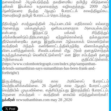
தலைவர்கள் அமுல்படுத்தத் தவறிமையே தமிழீழ விடுதலைப்
புலிகள் இயக்கம் உருவாவதற்கு வழிவகுத்தது. 2009 ஆம்
ஆண்டுவரை நீடித்த ஆயுதப் போராட்டக் காலத்திலும்கூட
அமைதிவழி தமிழர் போராட்டம் தொடர்ந்தது.
நீதிமற்றும் சமத்துவத்தின் அடிப்படையில் எதிர்காலம் எவ்வாறு
அனைத்து மக்களுக்கும் ஒளிமயமானதாக அமையக்கூடும்
என்பதை இந்நாட்டு மக்கள் சிந்தித்துப்
பார்க்கவேண்டும்.நீதியானதும் ஏற்றுக்கொள்ளத் தக்கதுமான
தீர்வொன்றையே தனது இறுதியான ஆர்வமாகக் கொண்டுள்ள
சுமந்திரன் அந்தக் கண்ணோட்டத்திலிருந்தே வினாக்களுக்கு
விடையளித்துள்ளார். சிலவிடயங்கள் மீது அவர் தனதுசொந்தக்
கருத்துக்களையும் வெளியிட்டுள்ளார்" என இரா சம்பந்தன் தனது
அறிக்கையல் குறிப்பிட்டுள்ளார்.
(https://www.colombotelegraph.com/index.php/sampanthan-
defends-sumanthiran-says-sumanthiran-has-been-frank-and-
forthright/)
இருபத்தேழு ஆண்டு கால அகிம்சைப் போராட்டம்
வெற்றியளிக்கவில்லை. 26 ஆண்டு கால ஆயுதப் போராட்டமும்
வெற்றியில் முடியவில்லை. எஞ்சியிருப்பது இராதந்திரப் போராட்டம்.
அதனை சம்பந்தன் – சுமந்திரன் கையில் எடுத்துள்ளார்கள்!
நக்கீரன்
newsuthanthiran.com may 28 ,2020