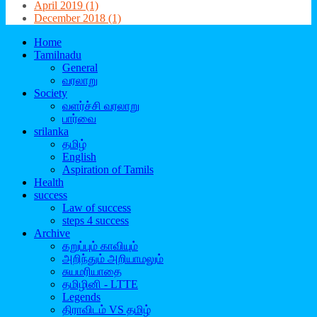
April 2019 (1)
December 2018 (1)
Home
Tamilnadu
General
வரலாறு
Society
வளர்ச்சி வரலாறு
பார்வை
srilanka
தமிழ்
English
Aspiration of Tamils
Health
success
Law of success
steps 4 success
Archive
கறுப்பும் காவியும்
அறிந்தும் அறியாமலும்
சுயமரியாதை
தமிழினி - LTTE
Legends
திராவிடம் VS தமிழ்