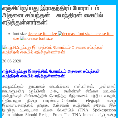
எஞ்சியிருப்பது இராதந்திரப் போராட்டம்
அதனை சம்பந்தன் – சுமந்திரன் கையில்
எடுத்துள்ளார்கள்!
font size
decrease font size
increase font
size
30 06 2020
எஞ்சியிருப்பது இராதந்திரப் போராட்டம் அதனை சம்பந்தன் –
சுமந்திரன் கையில் எடுத்துள்ளார்கள்!
மழைவிட்டும் தூவானம் விடவில்லை என்பார்கள். முன்னாள்
நாடாளுமன்ற உறுப்பினர் ம.ஆ. சுமந்திரன் சிங்கள ஊடகம்
ஒன்றுக்குச் சிங்களத்தில் கொடுத்த நேர்காணல் பற்றிய வாதம்,
எதிர்வாதம் நின்ற பாடில்லை..Colombo Telegraph என்ற
இணையதளத்தில் ததேகூ பேச்சாளர் சுமந்திரன் ததேகூ இல்
இருந்து உடனடியாக விலக வேண்டும் (TNA Spokesperson
Sumanthiran Should Resign From The TNA Immediately) என்ற