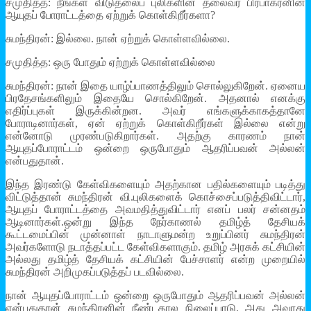
சமுதித்த: நீங்கள் விடுதலைப் புலிகளின் தலைவர் பிரபாகரனின்
ஆயுதப் போராட்டத்தை ஏற்றுக் கொள்கிறீர்களா?
சுமந்திரன்: இல்லை. நான் ஏற்றுக் கொள்ளவில்லை.
சமுதித்த: ஒரு போதும் ஏற்றுக் கொள்ளவில்லை
சுமந்திரன்: நான் இதை யாழ்ப்பாணத்திலும் சொல்லுகிறேன். ஏனைய
பிரதேசங்களிலும் இதையே சொல்கிறேன். அதனால் எனக்கு
எதிர்ப்புகள் இருக்கின்றன. அவர் எங்களுக்காகத்தானே
போராடினார்கள், ஏன் ஏற்றுக் கொள்கிறீர்கள் இல்லை என்று
என்னோடு முரண்படுகிறார்கள். அதற்கு காரணம் நான்
ஆயுதப்போராட்டம் ஒன்றை ஒருபோதும் ஆதரிப்பவன் அல்லன்
என்பதுதான்.
இந்த இரண்டு கேள்விகளையும் அதற்கான பதில்களையும் படித்து
விட்டுத்தான் சுமந்திரன் வி.புலிகளைக் கொச்சைப்படுத்திவிட்டார்,
ஆயுதப் போராட்டத்தை அவமதித்துவிட்டார் எனப் பலர் சன்னதம்
ஆடினார்கள்.ஒன்று இந்த நேர்காணல் தமிழ்த் தேசியக்
கூட்டமைப்பின் முன்னாள் நாடாளுமன்ற உறுப்பினர் சுமந்திரன்
அவர்களோடு நடாத்தப்பட்ட கேள்விகளாகும். தமிழ் அரசுக் கட்சியின்
அல்லது தமிழ்த் தேசியக் கட்சியின் பேச்சாளர் என்ற முறையில்
சுமந்திரன் அறிமுகப்படுத்தப் படவில்லை.
நான் ஆயுதப்போராட்டம் ஒன்றை ஒருபோதும் ஆதரிப்பவன் அல்லன்
என்பதுதான் சுமந்திரனின் நீண்டகால நிலைப்பாடு. அது அவரது