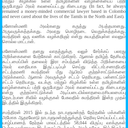
மற்றும் கிழக்கில் உள்ள தமிழர்களின் வாழ்க்கையைப் பற்றி
ஒருபோதும் அவர் கவலைப்பட்டது கிடையாது (In fact, he always
remained a money-minded commercial lawyer based in Colombo
and never cared about the lives of the Tamils in the North and East).
மனோன்மணி அவர்களது கருத்து அபத்தமானது.
அருவருக்கத்தக்கது. அவரது மொழிநடை வெறுக்கத்தக்கது.
சுமந்திரன் ஒரு வணிக வழக்கறிஞர் என்று சுயபுத்தியுள்ள எவனும்
சொல்ல மாட்டான்.
மனோன்மணி தனது வாதத்துக்கு வலுச் சேர்க்கப் பலரது
அறிக்கைகளை மேற்கோள் காட்டுகிறார். ஆனால் தமிழ்த் தேசியத்
கூட்டமைப்பின் தலைவர் இரா சம்பந்தன் விடுத்த அறிக்கையை
அவர் வசதியாக இருட்டடிப்புச் செய்து விட்டார்.சனாதிபதி
சட்டத்தரணி சுமந்திரன் மீது ஆயிரம் குற்றச்சாட்டுக்களை
அடுக்கலாம். ஆனால் அவருக்குச் சட்டம் தெரியாது, பன்னாட்டுச்
சட்டம் தெரியாது, வடக்கு மற்றும் கிழக்கில் உள்ள தமிழர்களின்
வாழ்க்கையைப் பற்றி ஒருபோதும் அவர் கவலைப்பட்டது கிடையாது
என்று குற்றம்சாட்டுக்கள் அடிப்படையில்லாதவை.ரசியலமைப்பு
தொடர்பான சிவில் வழக்குகள் பேசுவதில் சுமந்திரன் இன்ற முதல்
இடத்தில் இருக்கிறார்.
சமந்திரன் 2015 இல் நடந்த நாடாளுமன்றத் தேர்தலில் மக்களின்
அமோக ஆதரவோடு நாடாளுமன்றத்துக்குத் தெரிவு செய்யப்பட்டவர்.
யாழ்ப்பாணத் தேர்தல் மாவட்டத்தில் 58,044 விருப்பு வாக்குகள்
பெற்று மூன்றாவது இடத்தைப் பிடித்தவர். அவர் ததேகூ இல் இருந்து