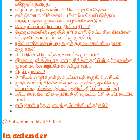
கஜேந்திரகுமாரும்
விழிப்புணர்வு கொண்ட சிவில் சமூகமே தேவை
தன்மீதான நம்பிக்கையை மீண்டும் வெளிபடுத்தும்
சந்தர்ப்பத்தை முதைல்வர் வழங்கவேண்டும்.!
கொழும்பின் சதியா? யாழின் விதியா?
பொதுமக்களின் முதுகில் ஏறி சவாரி செய்ய சில விசமிகள்
எத்தணிக்கிறார்கள் : வடக்கு முதல்வர்
நல்லிணக்க செயற்பாடுகளுக்கு ரமபோசவின் வருகை
உந்துசக்தி
அமெரிக்க வியூகத்தை உடைக்க முடியுமா?
தீர்வை வழங்க கூடாது என்ற சிங்கள தரப்பின் ஒற்றுமைக்கு
முன்னால் தோற்றுப்போன தமிழர் தரப்பு
திருப்புமுனை!!
அரசியல் வாதிகளுக்கு அடிப்படைத் தகுதி அவசியம்
முதலமைச்சர் விக்னேஸ்வரன் கூறுகின்ற ஒவ்வொரு
விடயங்களும் உச்ச நீதிமன்றத்தின் தீர்ப்புப் போன்றது!
புதிய ஸ்ரீலங்காவில் அரசியல் தீர்வு கூட்டாட்சி அடிப்படையில்
பாகம் - 2
தமிழர்கள் எந்த அளவுக்கு யோக்கியஸ்தர்கள்?
Subscribe to this RSS feed
In
calender