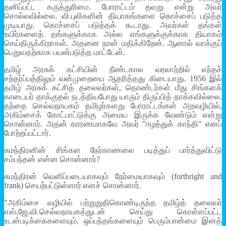
தனிப்பட்ட கருத்துரிமை. போராட்டம் தவறு என்று அவர்
சொல்லவில்லை. வி.புலிகளின் தியாகங்களை கொச்சைப் படுத்த
முடியாது. கொச்சைப் படுத்தக் கூடாது. அவர்கள் தங்கள்
உயிர்களைத் தங்களுக்காக அல்ல எங்களுக்குக்காக தியாகம்
செய்திருக்கிறாகள். அதனை நான் மதிக்கிறேன். ஆனால் வாக்குப்
பெறுவதற்காக பயன்படுத்த மாட்டேன்.
தமிழ் அரசுக் கட்சியின் நீண்டகால வரலாற்றில் எந்தச்
சந்தர்ப்பத்திலும் வன்முறையை ஆதரித்தது கிடையாது. 1956 இல்
தமிழ் அரசுக் கட்சித் தலைவர்கள், தொண்டர்கள் மீது சிங்களக்
காடையர் தாக்குதல் நடத்தியபோது யாரும் திருப்பித் தாக்கவில்லை.
தந்தை செல்வநாயகம் தமிழர்களது போராட்டங்கள் அறவழியில்,
அகிம்சைக் கோட்பாட்டுக்கு அமைய இருக்க வேண்டும் என்று
சொன்னார். அதன் காரணமாகவே அவர் "ஈழத்துக் காந்தி" எனப்
போற்றப்பட்டார்.
சுமந்திரனின் சிங்கள நேர்காணலை படித்துப் பார்த்துவிட்டு
சம்பந்தன் என்ன சொன்னார்?
சுமந்திரன் வெளிப்படையாகவும் நேர்மையாகவும் (forthright and
frank) செயற்பட்டுள்ளார் எனச் சொன்னார்.
"அகிம்சை வழியில் பற்றுறுதிகொண்டிருந்த தமிழ்த் தலைவர்
எஸ்.ஜே.வி.செல்வநாயகத்துடன் செய்து கொள்ளப்பட்ட
உடன்படிக்கைகளையும், ஒப்பந்தங்களையும் பெரும்பான்மை இனத்