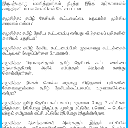
இருபத்தொரு மணித்துளிகள் நீடித்த இந்த நேர்காணலில்
சுமந்திரனிடம் பல கேள்விகள் கேட்கப்பட்டன.
சமுதித்த: தமிழ் தேசியக் கூட்டமைப்பை உருவாக்க முக்கிய
காரணம் என்ன?
சமுதித்த: தமிழ் தேசிய கூட்டமைப்பு என்பது விடுதலைப் புலிகளின்
அரசியல் பகுதியா?
சமுதித்த: தமிழ் தேசிய கூட்டமைப்பின் முதலாவது கூட்டத்தைக்
கூட்டியவர் வேலுப்பிள்ளை பிரபாகரன்.
சமுதித்த: பிரபாகரன்தான் தமிழ் தேசியக் கூட்ட மைப்பை
உருவாக்குகிறார். அதில் சம்பந்தன் அவர்கள் கலந்து
கொள்கிறார்கள்.
சமுதித்த: நீங்கள் சொல்ல வருவது விடுதலைப் புலிகளின்
தேவைகளுக்காக தமிழ் தேசியக்கூட்டமைப்பு உருவாகவில்லை
என்றா?
சமுதித்த: தமிழ் தேசிய கூட்டமைப்பு உருவான போது 7 கட்சிகள்
இருந்தன. இப்போது இருப்பது மூன்று மட்டுமே. புளொட் – டெலோ
மற்றும் தமிழரசுக் கட்சி மட்டுமே இப்போது இருக்கின்றன.
சமுதித்த: ஆனந்தசங்கரி அவர்களும் இந்தக் கட்சியில்
இருந்தார்கள். பாசிசவாதிகளோடு என்னால் தொடர்ந்து இருக்க