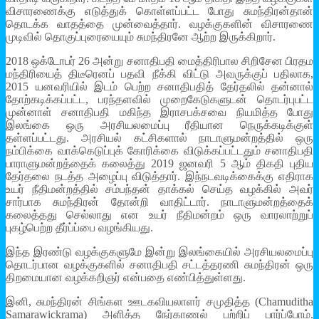
விசாரணைக்கு எடுத்துக் கொள்ளப்பட்ட போது சுமந்திரன்தான்
தொடக்க வாதத்தை முன்வைத்தார். வழக்குகளின் விசாரணை
முடிவில் தொகுப்புரையையும் சுமந்திரனே ஆற்ற இருக்கிறார்.
2018 ஒக்டோபர் 26 அன்று சனாதிபதி மைத்திரிபால சிறிசேன பிரதம
மந்திரியைத் திடீரெனப் பதவி நீக்கி விட்டு அவருக்குப் பதிலாக,
2015 யனவரியில் இடம் பெற்ற சனாதிபதித் தேர்தலில் தன்னால்
தோற்கடிக்கப்பட்ட, பரந்தளவில் முறைகேடுகளுடன் தொடர்புபட்ட
முன்னாள் சனாதிபதி மகிந்த இராசபக்சவை நியமித்த போது
இலங்கை ஒரு அரசியலமைப்பு ரீதியான நெருக்கடிக்குள்
தள்ளப்பட்டது. அரசியல் கட்சிகளால் நாடாளுமன்றத்தில் ஒரு
நம்பிக்கை வாக்கெடுப்புக் கோரிக்கை விடுக்கப்பட்டதும் சனாதிபதி
பாராளுமன்றத்தைக் கலைத்து 2019 ஜனவரி 5 ஆம் திகதி புதிய
தேர்தலை நடத்த அழைப்பு விடுத்தார். இந்நடவடிக்கைக்கு எதிராக
உயர் நீதிமன்றத்தில் சம்பந்தன் தாக்கல் செய்த வழக்கில் அவர்
சார்பாக சுமந்திரன் தோன்றி வாதிட்டார். நாடாளுமன்றத்தைக்
கலைத்தது செல்லாது என உயர் நீதிமன்றம் ஒரு வாரலாற்றுப்
புகழ்பெற்ற தீர்ப்ப்பை வழங்கியது.
இந்த இரண்டு வழக்குகளுமே இன்று இலங்கையில் அரசியலமைப்பு
தொடர்பான வழக்குகளில் சனாதிபதி சட்டத்தரணி சுமந்திரன் ஒரு
திறமையான வழக்கறிஞர் என்பதை எண்பித்துள்ளது.
இனி, சுமந்திரன் சிங்கள ஊடகவியலாளர் சமுதித்த (Chamuditha
Samarawickrama) அளித்த நேர்காணல் பற்றிப் பார்ப்போம்.