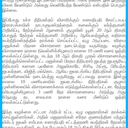
விலக வேண்டும் அல்லது வெளியேற்ற வேண்டும் என்பதில் பொருள்
இல்லை.
இப்போது உச்ச நீதிமன்றம் விசாரிக்கும் சனாதிபதி கோட்டாபய
இராசபக்சவின் நாடாளுமன்றத்தைக் கலைக்கும் வர்த்தமானி
அறிவிப்பு, தேர்தல்கள் ஆணைக் குழுவின் யூன் 20 ஆம் திகதி
பொதுத் தேர்தல் வர்த்தமானி அறிவிப்பு ஆகியவற்றுக்கு எதிராக
உயர்நீதிமன்றத்தில் தாக்கல் செய்யப்பட்ட ஏழு அடிப்படை உரிமை
மனுக்கள் மீதான விசாரணை நடைபெற்று வருகிறது. வழக்கு
விசாரணை நாளை (வெள்ளிக்கிழமை) காலை 10 மணி வரை ஒத்தி
வைக்கப்பட்டுள்ளது. கடந்த 18 ஆம் திகதி முதல் விசாரணைக்கு
எடுத்துக்கொள்ளப்பட்ட மனுக்கள் பிரதம நீதியரசர் ஜயந்த ஜயசூரிய,
நீதியரசர் களான புவனேக அலுவிகாரே, சிசிடி அப்ரூ, பிரியந்த
ஜயவர்தன, விஜித் மல்கொட ஆகிய ஐவரடங்கிய நீதிபதிகள் குழாம்
முன்னிலையில் நடைபெற்று வருகிறது. எட்டாவது நாளாக இன்று
காலை 10 மணியளவில் ஐவரடங்கிய நீதிபதிகள் குழாம்
முன்னிலையில் விசாரணைக்காக எடுத்துக்கொள்ளப்பட்டன. நேற்று
(வியாழக்கிழமை) 3 மணி நேர விசாரணையை அடுத்து அது
8ஆவது தட வையாக நாளை வரை மீண்டும் ஒத்தி
வைக்கப்பட்டுள்ளது.
இந்த வழக்கை சட்டமா அதிபர் உட்பட ஏழு மனுதாரர்கள் தாக்கல்
செய்துள்ளார்கள். அதில் மனுதாரர்கள் சரிதா குணரத்தின மற்றும்
விக்டர் ஐவன் சார்பாக சனாதிபதி சட்டத்தரணி சுமந்திரன் தோன்றி
வாதாடி வருகிறார். கடந்த மே மாதம் 18 ஆம் திகதி இந்த வழக்குகள்